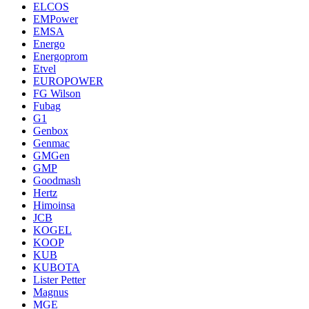
ELCOS
EMPower
EMSA
Energo
Energoprom
Etvel
EUROPOWER
FG Wilson
Fubag
G1
Genbox
Genmac
GMGen
GMP
Goodmash
Hertz
Himoinsa
JCB
KOGEL
KOOP
KUB
KUBOTA
Lister Petter
Magnus
MGE