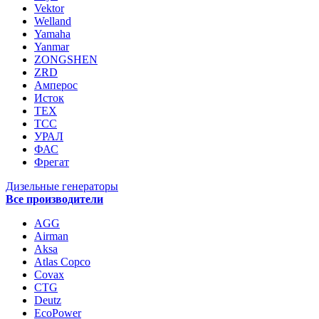
Vektor
Welland
Yamaha
Yanmar
ZONGSHEN
ZRD
Амперос
Исток
ТЕХ
ТСС
УРАЛ
ФАС
Фрегат
Дизельные генераторы
Все производители
AGG
Airman
Aksa
Atlas Copco
Covax
CTG
Deutz
EcoPower