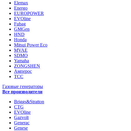
Elemax
Energo
EUROPOWER
EVOline
Fubag
GMGen
HND
Honda
Mitsui Power Eco
MVAE
SDMO
Yamaha
ZONGSHEN
Амперос
ТСС
Газовые генераторы
Все производители
Briggs&Stratton
CTG
EVOline
Gazvolt
Generac
Genese