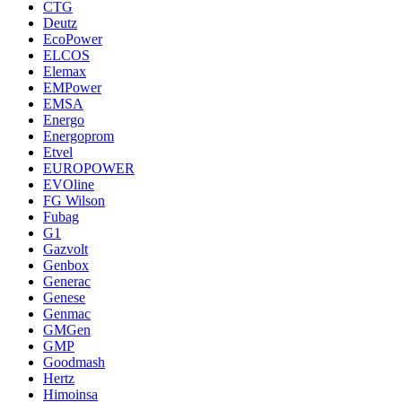
CTG
Deutz
EcoPower
ELCOS
Elemax
EMPower
EMSA
Energo
Energoprom
Etvel
EUROPOWER
EVOline
FG Wilson
Fubag
G1
Gazvolt
Genbox
Generac
Genese
Genmac
GMGen
GMP
Goodmash
Hertz
Himoinsa