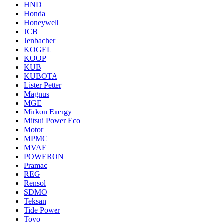
HND
Honda
Honeywell
JCB
Jenbacher
KOGEL
KOOP
KUB
KUBOTA
Lister Petter
Magnus
MGE
Mirkon Energy
Mitsui Power Eco
Motor
MPMC
MVAE
POWERON
Pramac
REG
Rensol
SDMO
Teksan
Tide Power
Toyo