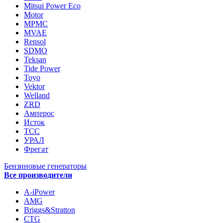
Mitsui Power Eco
Motor
MPMC
MVAE
Rensol
SDMO
Teksan
Tide Power
Toyo
Vektor
Welland
ZRD
Амперос
Исток
ТСС
УРАЛ
Фрегат
Бензиновые генераторы
Все производители
A-iPower
AMG
Briggs&Stratton
CTG