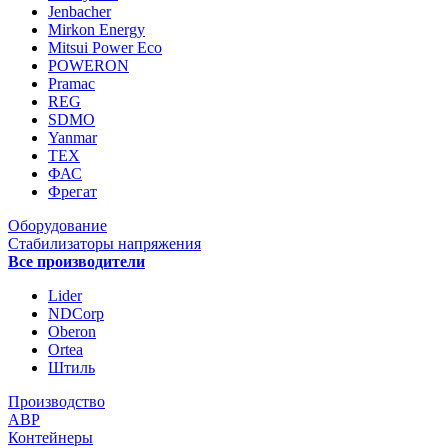
Jenbacher
Mirkon Energy
Mitsui Power Eco
POWERON
Pramac
REG
SDMO
Yanmar
ТЕХ
ФАС
Фрегат
Оборудование
Стабилизаторы напряжения
Все производители
Lider
NDCorp
Oberon
Ortea
Штиль
Производство
АВР
Контейнеры