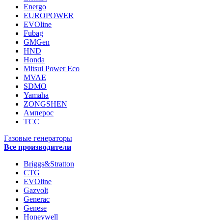
Energo
EUROPOWER
EVOline
Fubag
GMGen
HND
Honda
Mitsui Power Eco
MVAE
SDMO
Yamaha
ZONGSHEN
Амперос
ТСС
Газовые генераторы
Все производители
Briggs&Stratton
CTG
EVOline
Gazvolt
Generac
Genese
Honeywell