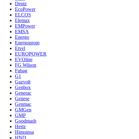
Deutz
EcoPower
ELCOS
Elemax
EMPower
EMSA
Energo
Energoprom
Etvel
EUROPOWER
EVOline
FG Wilson
Fubag
G1
Gazvolt
Genbox
Generac
Genese
Genmac
GMGen
GMP
Goodmash
Hertz
Himoinsa
HND