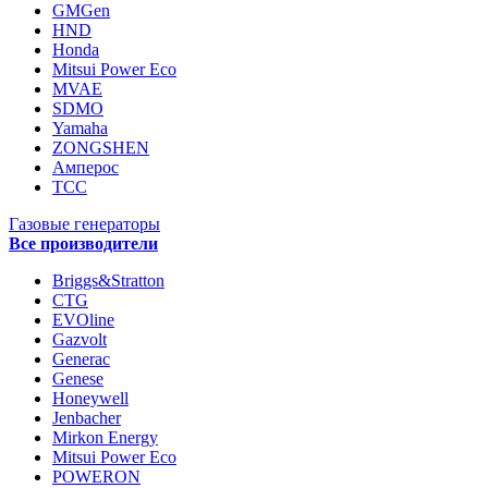
GMGen
HND
Honda
Mitsui Power Eco
MVAE
SDMO
Yamaha
ZONGSHEN
Амперос
ТСС
Газовые генераторы
Все производители
Briggs&Stratton
CTG
EVOline
Gazvolt
Generac
Genese
Honeywell
Jenbacher
Mirkon Energy
Mitsui Power Eco
POWERON