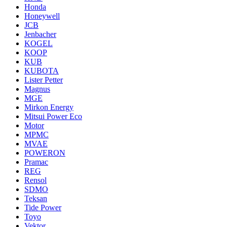
Honda
Honeywell
JCB
Jenbacher
KOGEL
KOOP
KUB
KUBOTA
Lister Petter
Magnus
MGE
Mirkon Energy
Mitsui Power Eco
Motor
MPMC
MVAE
POWERON
Pramac
REG
Rensol
SDMO
Teksan
Tide Power
Toyo
Vektor