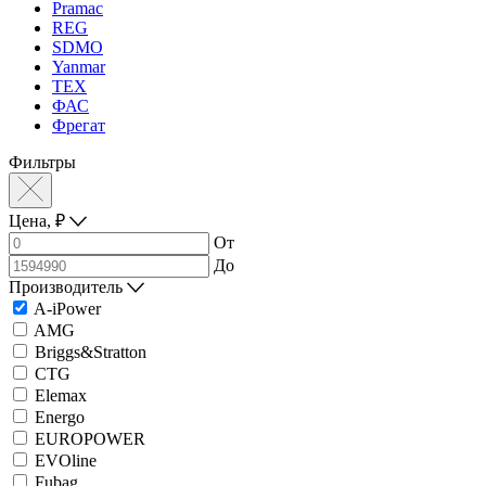
Pramac
REG
SDMO
Yanmar
ТЕХ
ФАС
Фрегат
Фильтры
Цена,
₽
От
До
Производитель
A-iPower
AMG
Briggs&Stratton
CTG
Elemax
Energo
EUROPOWER
EVOline
Fubag