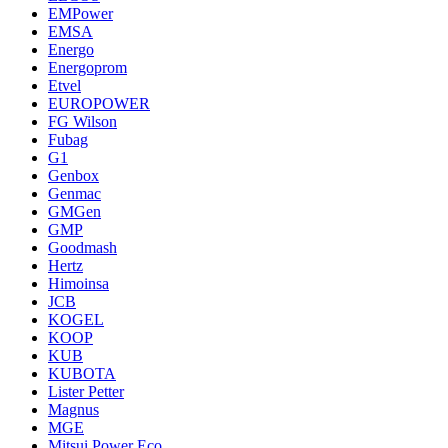
EMPower
EMSA
Energo
Energoprom
Etvel
EUROPOWER
FG Wilson
Fubag
G1
Genbox
Genmac
GMGen
GMP
Goodmash
Hertz
Himoinsa
JCB
KOGEL
KOOP
KUB
KUBOTA
Lister Petter
Magnus
MGE
Mitsui Power Eco