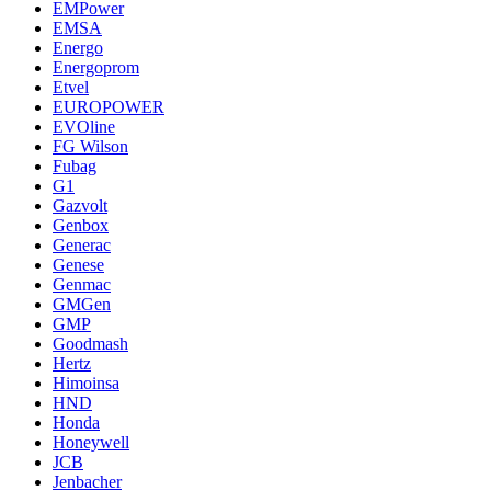
EMPower
EMSA
Energo
Energoprom
Etvel
EUROPOWER
EVOline
FG Wilson
Fubag
G1
Gazvolt
Genbox
Generac
Genese
Genmac
GMGen
GMP
Goodmash
Hertz
Himoinsa
HND
Honda
Honeywell
JCB
Jenbacher