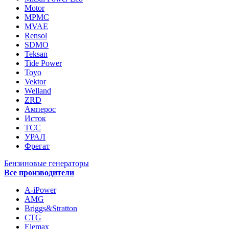
Motor
MPMC
MVAE
Rensol
SDMO
Teksan
Tide Power
Toyo
Vektor
Welland
ZRD
Амперос
Исток
ТСС
УРАЛ
Фрегат
Бензиновые генераторы
Все производители
A-iPower
AMG
Briggs&Stratton
CTG
Elemax