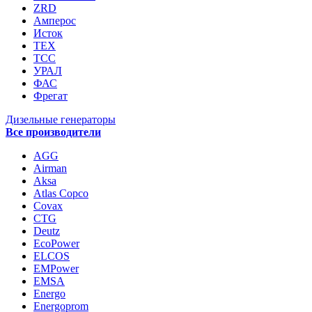
ZRD
Амперос
Исток
ТЕХ
ТСС
УРАЛ
ФАС
Фрегат
Дизельные генераторы
Все производители
AGG
Airman
Aksa
Atlas Copco
Covax
CTG
Deutz
EcoPower
ELCOS
EMPower
EMSA
Energo
Energoprom