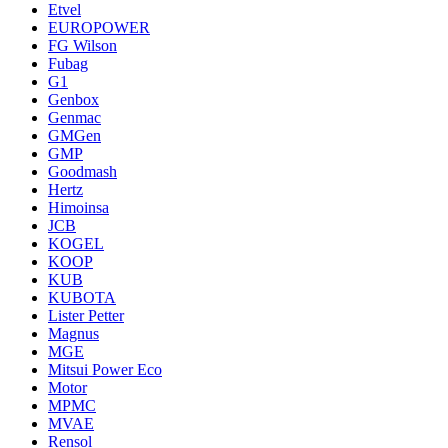
Etvel
EUROPOWER
FG Wilson
Fubag
G1
Genbox
Genmac
GMGen
GMP
Goodmash
Hertz
Himoinsa
JCB
KOGEL
KOOP
KUB
KUBOTA
Lister Petter
Magnus
MGE
Mitsui Power Eco
Motor
MPMC
MVAE
Rensol