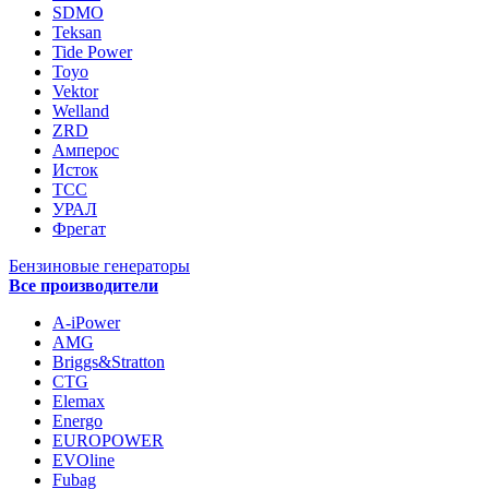
SDMO
Teksan
Tide Power
Toyo
Vektor
Welland
ZRD
Амперос
Исток
ТСС
УРАЛ
Фрегат
Бензиновые генераторы
Все производители
A-iPower
AMG
Briggs&Stratton
CTG
Elemax
Energo
EUROPOWER
EVOline
Fubag