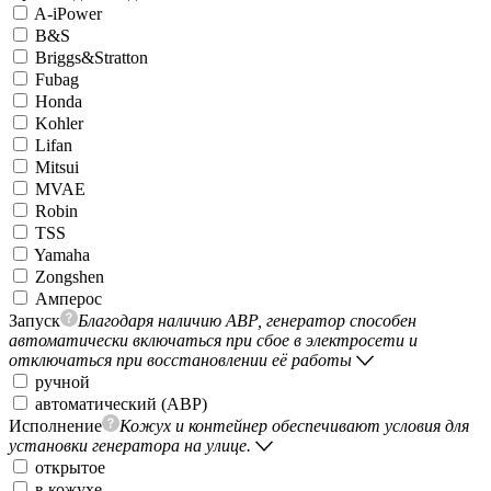
A-iPower
B&S
Briggs&Stratton
Fubag
Honda
Kohler
Lifan
Mitsui
MVAE
Robin
TSS
Yamaha
Zongshen
Амперос
Запуск
Благодаря наличию АВР, генератор способен
автоматически включаться при сбое в электросети и
отключаться при восстановлении её работы
ручной
автоматический (АВР)
Исполнение
Кожух и контейнер обеспечивают условия для
установки генератора на улице.
открытое
в кожухе