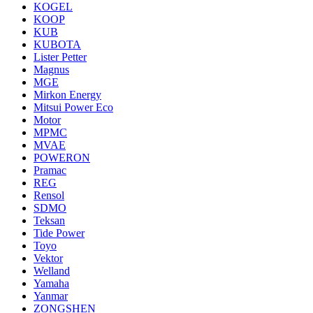
KOGEL
KOOP
KUB
KUBOTA
Lister Petter
Magnus
MGE
Mirkon Energy
Mitsui Power Eco
Motor
MPMC
MVAE
POWERON
Pramac
REG
Rensol
SDMO
Teksan
Tide Power
Toyo
Vektor
Welland
Yamaha
Yanmar
ZONGSHEN