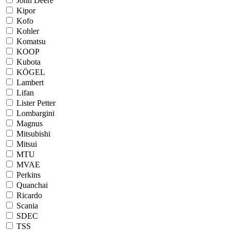
John Deere
Kipor
Kofo
Kohler
Komatsu
KOOP
Kubota
KÖGEL
Lambert
Lifan
Lister Petter
Lombargini
Magnus
Mitsubishi
Mitsui
MTU
MVAE
Perkins
Quanchai
Ricardo
Scania
SDEC
TSS