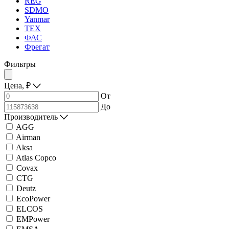
REG
SDMO
Yanmar
ТЕХ
ФАС
Фрегат
Фильтры
Цена,
₽
От
До
Производитель
AGG
Airman
Aksa
Atlas Copco
Covax
CTG
Deutz
EcoPower
ELCOS
EMPower