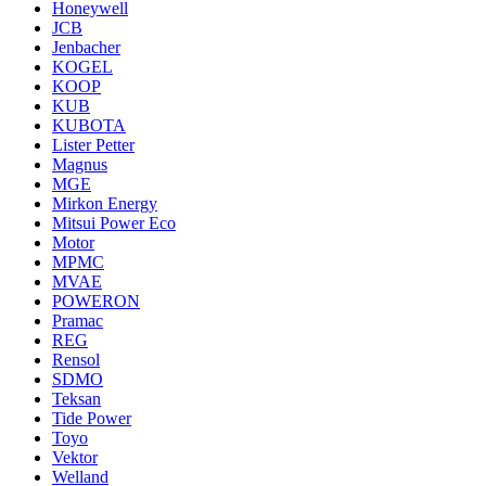
Honeywell
JCB
Jenbacher
KOGEL
KOOP
KUB
KUBOTA
Lister Petter
Magnus
MGE
Mirkon Energy
Mitsui Power Eco
Motor
MPMC
MVAE
POWERON
Pramac
REG
Rensol
SDMO
Teksan
Tide Power
Toyo
Vektor
Welland