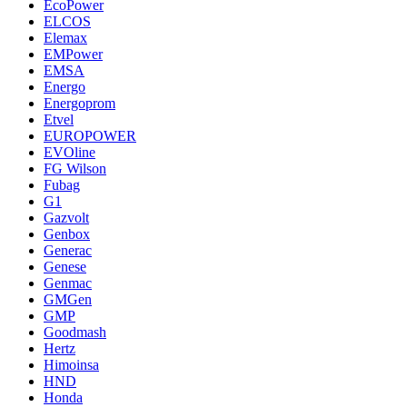
EcoPower
ELCOS
Elemax
EMPower
EMSA
Energo
Energoprom
Etvel
EUROPOWER
EVOline
FG Wilson
Fubag
G1
Gazvolt
Genbox
Generac
Genese
Genmac
GMGen
GMP
Goodmash
Hertz
Himoinsa
HND
Honda