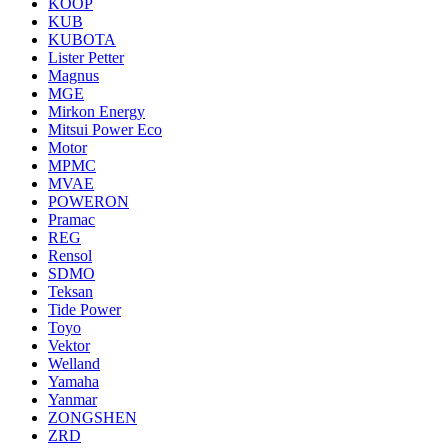
KOOP
KUB
KUBOTA
Lister Petter
Magnus
MGE
Mirkon Energy
Mitsui Power Eco
Motor
MPMC
MVAE
POWERON
Pramac
REG
Rensol
SDMO
Teksan
Tide Power
Toyo
Vektor
Welland
Yamaha
Yanmar
ZONGSHEN
ZRD