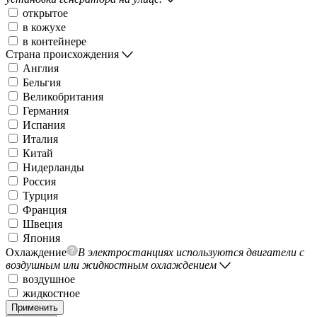
открытое
в кожухе
в контейнере
Страна происхождения
Англия
Бельгия
Великобритания
Германия
Испания
Италия
Китай
Нидерланды
Россия
Турция
Франция
Швеция
Япония
Охлаждение
В электростанциях используются двигатели с
воздушным или жидкостным охлаждением
воздушное
жидкостное
Применить