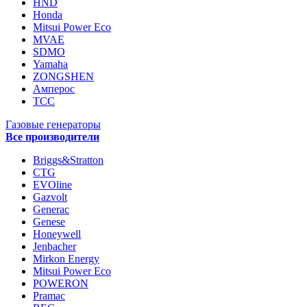
HND
Honda
Mitsui Power Eco
MVAE
SDMO
Yamaha
ZONGSHEN
Амперос
ТСС
Газовые генераторы
Все производители
Briggs&Stratton
CTG
EVOline
Gazvolt
Generac
Genese
Honeywell
Jenbacher
Mirkon Energy
Mitsui Power Eco
POWERON
Pramac