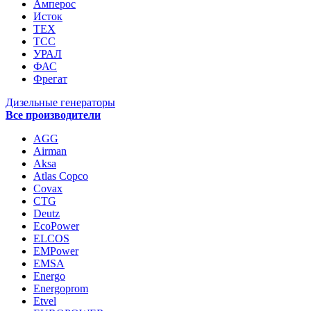
Амперос
Исток
ТЕХ
ТСС
УРАЛ
ФАС
Фрегат
Дизельные генераторы
Все производители
AGG
Airman
Aksa
Atlas Copco
Covax
CTG
Deutz
EcoPower
ELCOS
EMPower
EMSA
Energo
Energoprom
Etvel