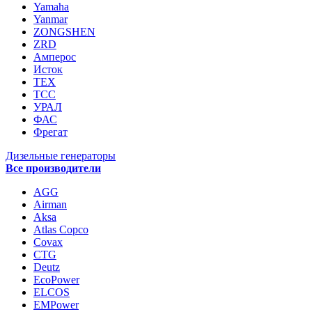
Yamaha
Yanmar
ZONGSHEN
ZRD
Амперос
Исток
ТЕХ
ТСС
УРАЛ
ФАС
Фрегат
Дизельные генераторы
Все производители
AGG
Airman
Aksa
Atlas Copco
Covax
CTG
Deutz
EcoPower
ELCOS
EMPower