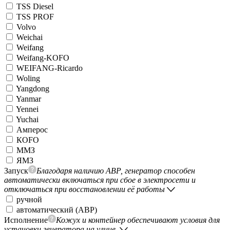
TSS Diesel
TSS PROF
Volvo
Weichai
Weifang
Weifang-KOFO
WEIFANG-Ricardo
Woling
Yangdong
Yanmar
Yennei
Yuchai
Амперос
КОFO
ММЗ
ЯМЗ
Запуск
Благодаря наличию АВР, генератор способен
автоматически включаться при сбое в электросети и
отключаться при восстановлении её работы
ручной
автоматический (АВР)
Исполнение
Кожух и контейнер обеспечивают условия для
установки генератора на улице.