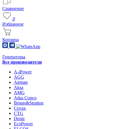
Сравнение
0
Избранное
Корзина
Генераторы
Все производители
A-iPower
AGG
Airman
Aksa
AMG
Atlas Copco
Briggs&Stratton
Covax
CTG
Deutz
EcoPower
ELCOS