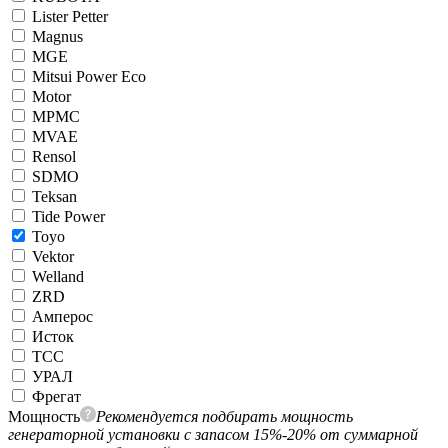
Lister Petter
Magnus
MGE
Mitsui Power Eco
Motor
MPMC
MVAE
Rensol
SDMO
Teksan
Tide Power
Toyo
Vektor
Welland
ZRD
Амперос
Исток
ТСС
УРАЛ
Фрегат
Мощность
Рекомендуется подбирать мощность
генераторной установки с запасом 15%-20% от суммарной