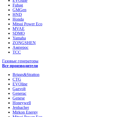
EVOline
Fubag
GMGen
HND
Honda
Mitsui Power Eco
MVAE
SDMO
Yamaha
ZONGSHEN
Амперос
ТСС
Газовые генераторы
Все производители
Briggs&Stratton
CTG
EVOline
Gazvolt
Generac
Genese
Honeywell
Jenbacher
Mirkon Energy
Mitsui Power Eco