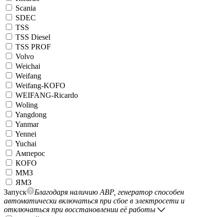
Scania
SDEC
TSS
TSS Diesel
TSS PROF
Volvo
Weichai
Weifang
Weifang-KOFO
WEIFANG-Ricardo
Woling
Yangdong
Yanmar
Yennei
Yuchai
Амперос
КОFO
ММЗ
ЯМЗ
Запуск
Благодаря наличию АВР, генератор способен
автоматически включаться при сбое в электросети и
отключаться при восстановлении её работы