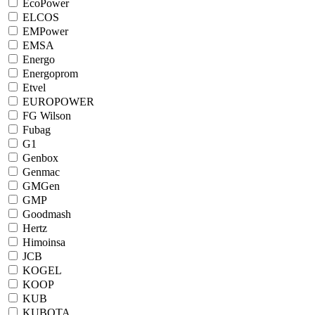
EcoPower
ELCOS
EMPower
EMSA
Energo
Energoprom
Etvel
EUROPOWER
FG Wilson
Fubag
G1
Genbox
Genmac
GMGen
GMP
Goodmash
Hertz
Himoinsa
JCB
KOGEL
KOOP
KUB
KUBOTA