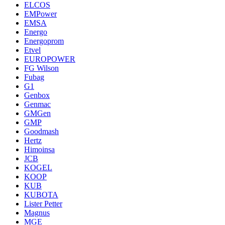
ELCOS
EMPower
EMSA
Energo
Energoprom
Etvel
EUROPOWER
FG Wilson
Fubag
G1
Genbox
Genmac
GMGen
GMP
Goodmash
Hertz
Himoinsa
JCB
KOGEL
KOOP
KUB
KUBOTA
Lister Petter
Magnus
MGE