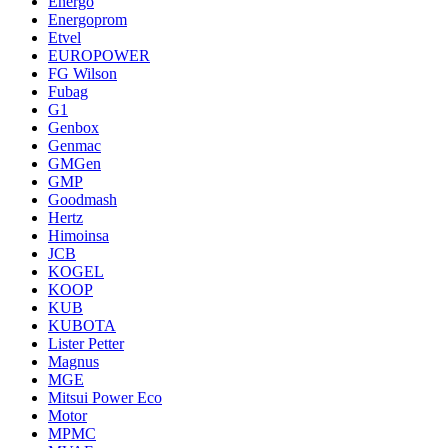
Energo
Energoprom
Etvel
EUROPOWER
FG Wilson
Fubag
G1
Genbox
Genmac
GMGen
GMP
Goodmash
Hertz
Himoinsa
JCB
KOGEL
KOOP
KUB
KUBOTA
Lister Petter
Magnus
MGE
Mitsui Power Eco
Motor
MPMC