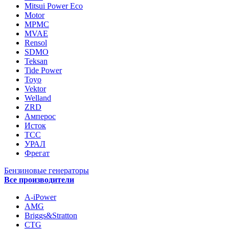
Mitsui Power Eco
Motor
MPMC
MVAE
Rensol
SDMO
Teksan
Tide Power
Toyo
Vektor
Welland
ZRD
Амперос
Исток
ТСС
УРАЛ
Фрегат
Бензиновые генераторы
Все производители
A-iPower
AMG
Briggs&Stratton
CTG