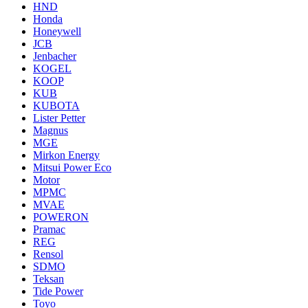
HND
Honda
Honeywell
JCB
Jenbacher
KOGEL
KOOP
KUB
KUBOTA
Lister Petter
Magnus
MGE
Mirkon Energy
Mitsui Power Eco
Motor
MPMC
MVAE
POWERON
Pramac
REG
Rensol
SDMO
Teksan
Tide Power
Toyo