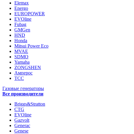
Elemax
Energo
EUROPOWER
EVOline
Fubag
GMGen
HND
Honda
Mitsui Power Eco
MVAE
SDMO
Yamaha
ZONGSHEN
Амперос
ТСС
Газовые генераторы
Все производители
Briggs&Stratton
CTG
EVOline
Gazvolt
Generac
Genese