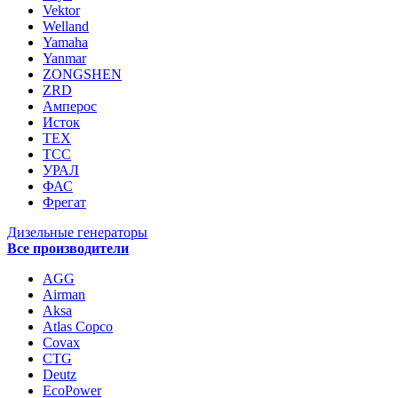
Vektor
Welland
Yamaha
Yanmar
ZONGSHEN
ZRD
Амперос
Исток
ТЕХ
ТСС
УРАЛ
ФАС
Фрегат
Дизельные генераторы
Все производители
AGG
Airman
Aksa
Atlas Copco
Covax
CTG
Deutz
EcoPower