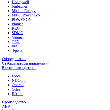
Honeywell
Jenbacher
Mirkon Energy
Mitsui Power Eco
POWERON
Pramac
REG
SDMO
Yanmar
ТЕХ
ФАС
Фрегат
Оборудование
Стабилизаторы напряжения
Все производители
Lider
NDCorp
Oberon
Ortea
Штиль
Производство
АВР