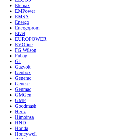
Elemax
EMPower
EMSA
Energo
Energoprom
Etvel
EUROPOWER
EVOline
FG Wilson
Fubag
G1
Gazvolt
Genbox
Generac
Genese
Genmac
GMGen
GMP
Goodmash
Hertz
Himoinsa
HND
Honda
Honeywell