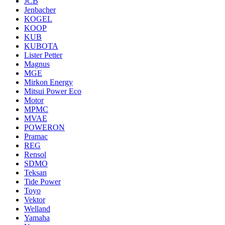
JCB
Jenbacher
KOGEL
KOOP
KUB
KUBOTA
Lister Petter
Magnus
MGE
Mirkon Energy
Mitsui Power Eco
Motor
MPMC
MVAE
POWERON
Pramac
REG
Rensol
SDMO
Teksan
Tide Power
Toyo
Vektor
Welland
Yamaha