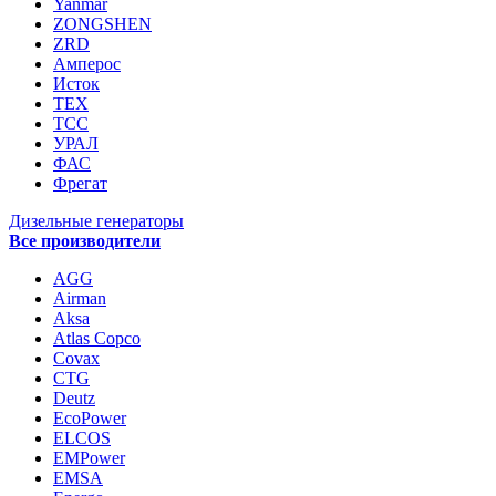
Yanmar
ZONGSHEN
ZRD
Амперос
Исток
ТЕХ
ТСС
УРАЛ
ФАС
Фрегат
Дизельные генераторы
Все производители
AGG
Airman
Aksa
Atlas Copco
Covax
CTG
Deutz
EcoPower
ELCOS
EMPower
EMSA