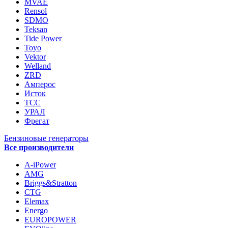
MVAE
Rensol
SDMO
Teksan
Tide Power
Toyo
Vektor
Welland
ZRD
Амперос
Исток
ТСС
УРАЛ
Фрегат
Бензиновые генераторы
Все производители
A-iPower
AMG
Briggs&Stratton
CTG
Elemax
Energo
EUROPOWER