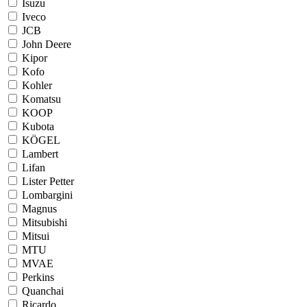
Isuzu
Iveco
JCB
John Deere
Kipor
Kofo
Kohler
Komatsu
KOOP
Kubota
KÖGEL
Lambert
Lifan
Lister Petter
Lombargini
Magnus
Mitsubishi
Mitsui
MTU
MVAE
Perkins
Quanchai
Ricardo