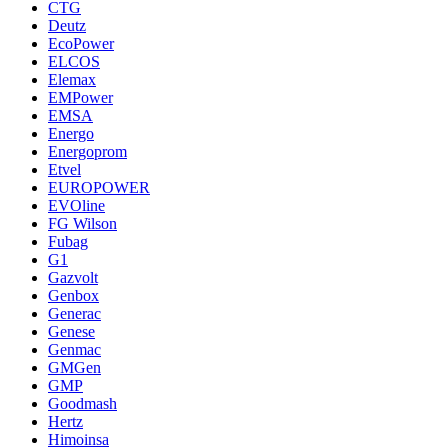
CTG
Deutz
EcoPower
ELCOS
Elemax
EMPower
EMSA
Energo
Energoprom
Etvel
EUROPOWER
EVOline
FG Wilson
Fubag
G1
Gazvolt
Genbox
Generac
Genese
Genmac
GMGen
GMP
Goodmash
Hertz
Himoinsa