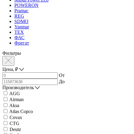
POWERON
Pramac
REG
SDMO
Yanmar
ТЕХ
ФАС
Фрегат
Фильтры
Цена,
₽
От
До
Производитель
AGG
Airman
Aksa
Atlas Copco
Covax
CTG
Deutz