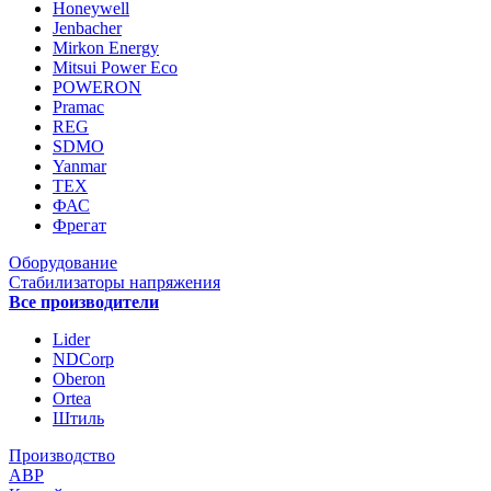
Honeywell
Jenbacher
Mirkon Energy
Mitsui Power Eco
POWERON
Pramac
REG
SDMO
Yanmar
ТЕХ
ФАС
Фрегат
Оборудование
Стабилизаторы напряжения
Все производители
Lider
NDCorp
Oberon
Ortea
Штиль
Производство
АВР