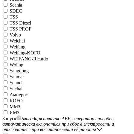
Scania
SDEC
TSS
TSS Diesel
TSS PROF
Volvo
Weichai
Weifang
Weifang-KOFO
WEIFANG-Ricardo
Woling
Yangdong
Yanmar
Yennei
Yuchai
Амперос
КОFO
ММЗ
ЯМЗ
Запуск
Благодаря наличию АВР, генератор способен
автоматически включаться при сбое в электросети и
отключаться при восстановлении её работы