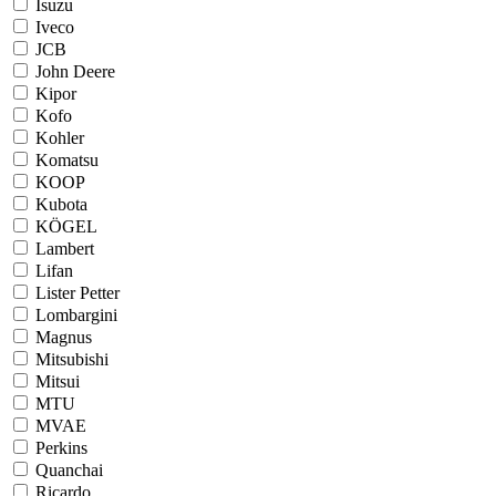
Isuzu
Iveco
JCB
John Deere
Kipor
Kofo
Kohler
Komatsu
KOOP
Kubota
KÖGEL
Lambert
Lifan
Lister Petter
Lombargini
Magnus
Mitsubishi
Mitsui
MTU
MVAE
Perkins
Quanchai
Ricardo