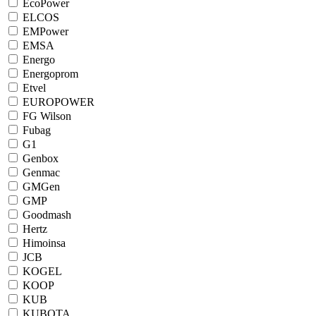
EcoPower
ELCOS
EMPower
EMSA
Energo
Energoprom
Etvel
EUROPOWER
FG Wilson
Fubag
G1
Genbox
Genmac
GMGen
GMP
Goodmash
Hertz
Himoinsa
JCB
KOGEL
KOOP
KUB
KUBOTA