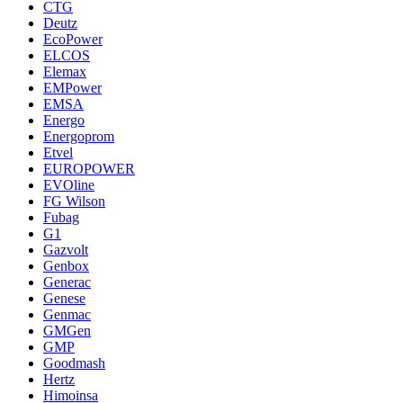
CTG
Deutz
EcoPower
ELCOS
Elemax
EMPower
EMSA
Energo
Energoprom
Etvel
EUROPOWER
EVOline
FG Wilson
Fubag
G1
Gazvolt
Genbox
Generac
Genese
Genmac
GMGen
GMP
Goodmash
Hertz
Himoinsa