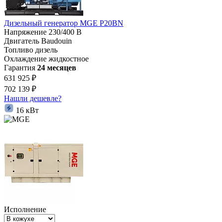
Дизельный генератор MGE P20BN
Напряжение
230/400 В
Двигатель
Baudouin
Топливо
дизель
Охлаждение
жидкостное
Гарантия
24 месяцев
631 925 ₽
702 139 ₽
Нашли дешевле?
16 кВт
Исполнение