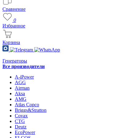
Сравнение
0
Избранное
Корзина
Генераторы
Все производители
A-iPower
AGG
Airman
Aksa
AMG
Atlas Copco
Briggs&Stratton
Covax
CTG
Deutz
EcoPower
ELCOS