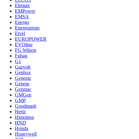
Elemax
EMPower
EMSA
Energo
Energoprom
Etvel
EUROPOWER
EVOline
FG Wilson
Fubag
G1
Gazvolt
Genbox
Generac
Genese
Genmac
GMGen
GMP
Goodmash
Hertz
Himoinsa
HND
Honda
Honeywell