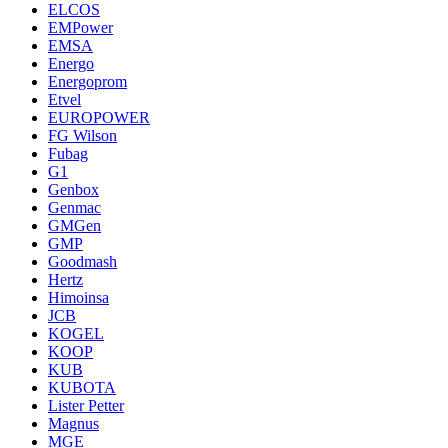
ELCOS
EMPower
EMSA
Energo
Energoprom
Etvel
EUROPOWER
FG Wilson
Fubag
G1
Genbox
Genmac
GMGen
GMP
Goodmash
Hertz
Himoinsa
JCB
KOGEL
KOOP
KUB
KUBOTA
Lister Petter
Magnus
MGE