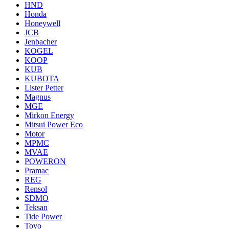
HND
Honda
Honeywell
JCB
Jenbacher
KOGEL
KOOP
KUB
KUBOTA
Lister Petter
Magnus
MGE
Mirkon Energy
Mitsui Power Eco
Motor
MPMC
MVAE
POWERON
Pramac
REG
Rensol
SDMO
Teksan
Tide Power
Toyo