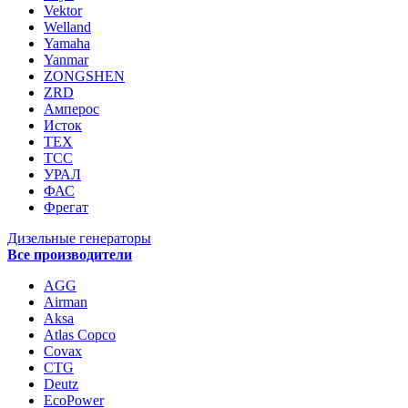
Vektor
Welland
Yamaha
Yanmar
ZONGSHEN
ZRD
Амперос
Исток
ТЕХ
ТСС
УРАЛ
ФАС
Фрегат
Дизельные генераторы
Все производители
AGG
Airman
Aksa
Atlas Copco
Covax
CTG
Deutz
EcoPower