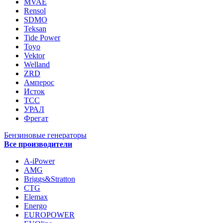
MVAE
Rensol
SDMO
Teksan
Tide Power
Toyo
Vektor
Welland
ZRD
Амперос
Исток
ТСС
УРАЛ
Фрегат
Бензиновые генераторы
Все производители
A-iPower
AMG
Briggs&Stratton
CTG
Elemax
Energo
EUROPOWER