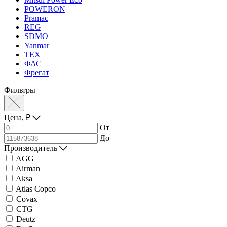
POWERON
Pramac
REG
SDMO
Yanmar
ТЕХ
ФАС
Фрегат
Фильтры
Цена,
₽
От
До
Производитель
AGG
Airman
Aksa
Atlas Copco
Covax
CTG
Deutz