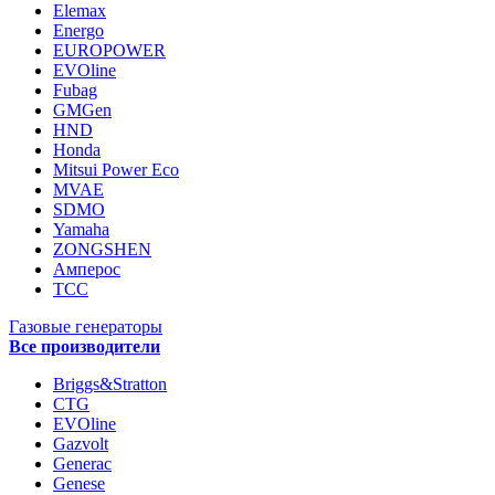
Elemax
Energo
EUROPOWER
EVOline
Fubag
GMGen
HND
Honda
Mitsui Power Eco
MVAE
SDMO
Yamaha
ZONGSHEN
Амперос
ТСС
Газовые генераторы
Все производители
Briggs&Stratton
CTG
EVOline
Gazvolt
Generac
Genese