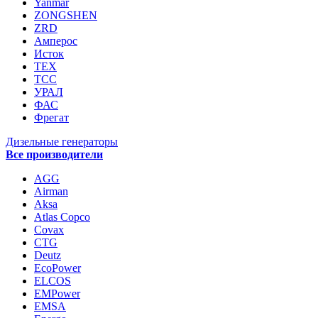
Yanmar
ZONGSHEN
ZRD
Амперос
Исток
ТЕХ
ТСС
УРАЛ
ФАС
Фрегат
Дизельные генераторы
Все производители
AGG
Airman
Aksa
Atlas Copco
Covax
CTG
Deutz
EcoPower
ELCOS
EMPower
EMSA