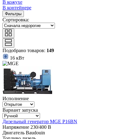
В кожухе
В контейнере
Фильтры
Сортировка:
Подобрано товаров:
149
16 кВт
Исполнение
Вариант запуска
Дизельный генератор MGE P16BN
Напряжение
230/400 В
Двигатель
Baudouin
Топливо
дизель