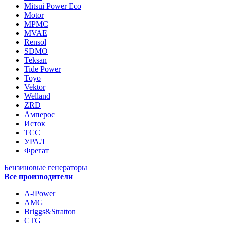
Mitsui Power Eco
Motor
MPMC
MVAE
Rensol
SDMO
Teksan
Tide Power
Toyo
Vektor
Welland
ZRD
Амперос
Исток
ТСС
УРАЛ
Фрегат
Бензиновые генераторы
Все производители
A-iPower
AMG
Briggs&Stratton
CTG