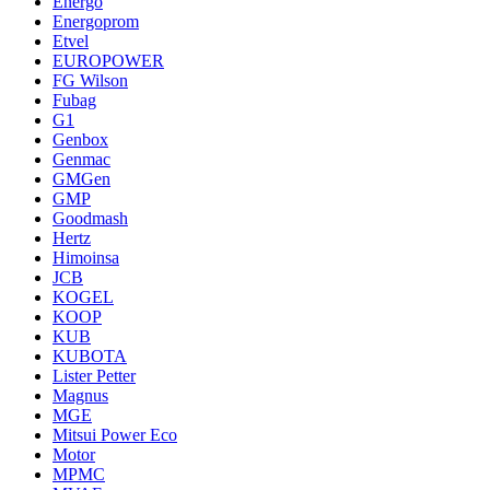
Energo
Energoprom
Etvel
EUROPOWER
FG Wilson
Fubag
G1
Genbox
Genmac
GMGen
GMP
Goodmash
Hertz
Himoinsa
JCB
KOGEL
KOOP
KUB
KUBOTA
Lister Petter
Magnus
MGE
Mitsui Power Eco
Motor
MPMC