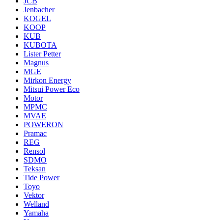
JCB
Jenbacher
KOGEL
KOOP
KUB
KUBOTA
Lister Petter
Magnus
MGE
Mirkon Energy
Mitsui Power Eco
Motor
MPMC
MVAE
POWERON
Pramac
REG
Rensol
SDMO
Teksan
Tide Power
Toyo
Vektor
Welland
Yamaha