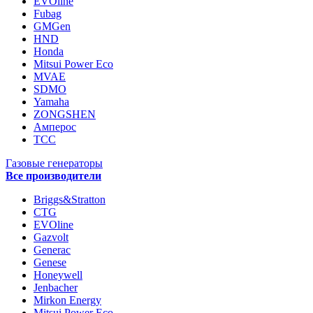
EVOline
Fubag
GMGen
HND
Honda
Mitsui Power Eco
MVAE
SDMO
Yamaha
ZONGSHEN
Амперос
ТСС
Газовые генераторы
Все производители
Briggs&Stratton
CTG
EVOline
Gazvolt
Generac
Genese
Honeywell
Jenbacher
Mirkon Energy
Mitsui Power Eco