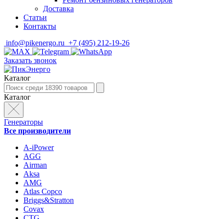
Доставка
Статьи
Контакты
info@pikenergo.ru
+7 (495) 212-19-26
Заказать звонок
Каталог
Каталог
Генераторы
Все производители
A-iPower
AGG
Airman
Aksa
AMG
Atlas Copco
Briggs&Stratton
Covax
CTG