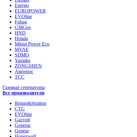
Energo
EUROPOWER
EVOline
Fubag
GMGen
HND
Honda
Mitsui Power Eco
MVAE
SDMO
Yamaha
ZONGSHEN
Амперос
ТСС
Газовые генераторы
Все производители
Briggs&Stratton
CTG
EVOline
Gazvolt
Generac
Genese
Honeywell