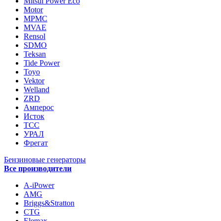
Mitsui Power Eco
Motor
MPMC
MVAE
Rensol
SDMO
Teksan
Tide Power
Toyo
Vektor
Welland
ZRD
Амперос
Исток
ТСС
УРАЛ
Фрегат
Бензиновые генераторы
Все производители
A-iPower
AMG
Briggs&Stratton
CTG
Elemax