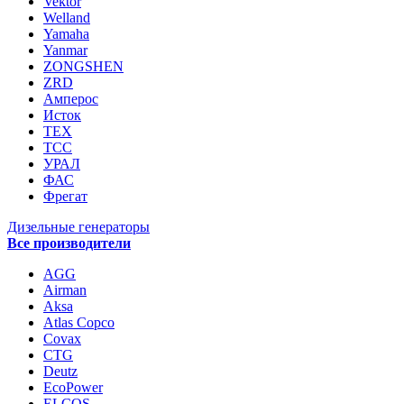
Vektor
Welland
Yamaha
Yanmar
ZONGSHEN
ZRD
Амперос
Исток
ТЕХ
ТСС
УРАЛ
ФАС
Фрегат
Дизельные генераторы
Все производители
AGG
Airman
Aksa
Atlas Copco
Covax
CTG
Deutz
EcoPower
ELCOS