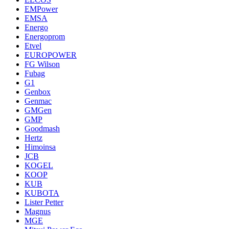
EMPower
EMSA
Energo
Energoprom
Etvel
EUROPOWER
FG Wilson
Fubag
G1
Genbox
Genmac
GMGen
GMP
Goodmash
Hertz
Himoinsa
JCB
KOGEL
KOOP
KUB
KUBOTA
Lister Petter
Magnus
MGE