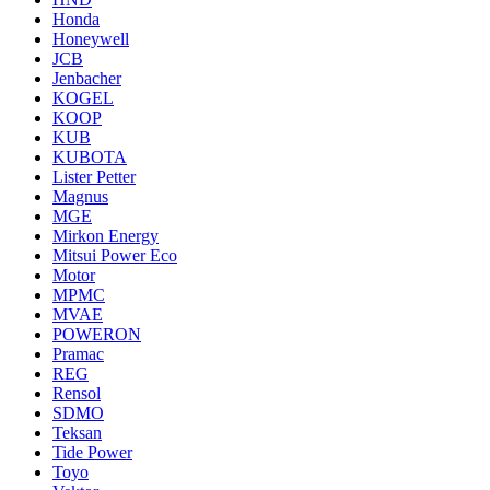
Honda
Honeywell
JCB
Jenbacher
KOGEL
KOOP
KUB
KUBOTA
Lister Petter
Magnus
MGE
Mirkon Energy
Mitsui Power Eco
Motor
MPMC
MVAE
POWERON
Pramac
REG
Rensol
SDMO
Teksan
Tide Power
Toyo