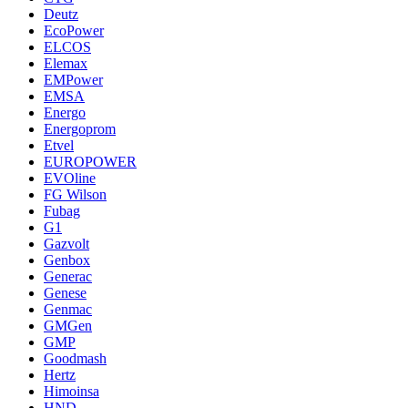
Deutz
EcoPower
ELCOS
Elemax
EMPower
EMSA
Energo
Energoprom
Etvel
EUROPOWER
EVOline
FG Wilson
Fubag
G1
Gazvolt
Genbox
Generac
Genese
Genmac
GMGen
GMP
Goodmash
Hertz
Himoinsa
HND