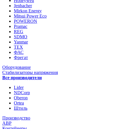
Honeywell
Jenbacher
Mirkon Energy
Mitsui Power Eco
POWERON
Pramac
REG
SDMO
Yanmar
ТЕХ
ФАС
Фрегат
Оборудование
Стабилизаторы напряжения
Все производители
Lider
NDCorp
Oberon
Ortea
Штиль
Производство
АВР
Контейнеры