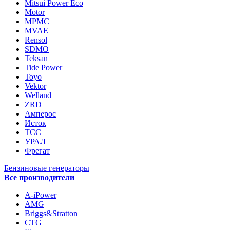
Mitsui Power Eco
Motor
MPMC
MVAE
Rensol
SDMO
Teksan
Tide Power
Toyo
Vektor
Welland
ZRD
Амперос
Исток
ТСС
УРАЛ
Фрегат
Бензиновые генераторы
Все производители
A-iPower
AMG
Briggs&Stratton
CTG