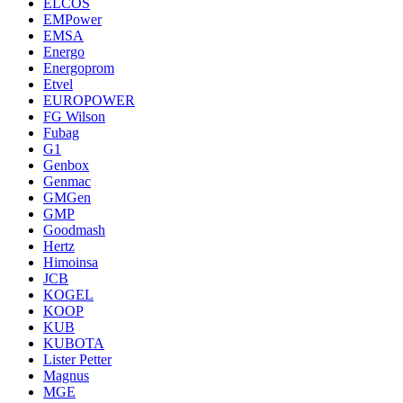
ELCOS
EMPower
EMSA
Energo
Energoprom
Etvel
EUROPOWER
FG Wilson
Fubag
G1
Genbox
Genmac
GMGen
GMP
Goodmash
Hertz
Himoinsa
JCB
KOGEL
KOOP
KUB
KUBOTA
Lister Petter
Magnus
MGE