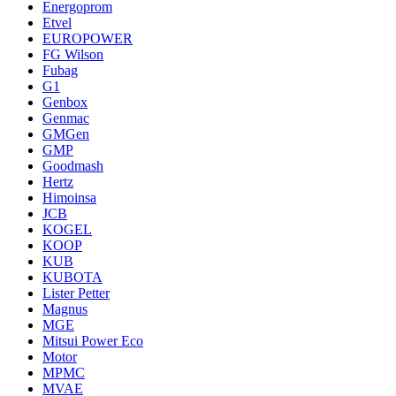
Energoprom
Etvel
EUROPOWER
FG Wilson
Fubag
G1
Genbox
Genmac
GMGen
GMP
Goodmash
Hertz
Himoinsa
JCB
KOGEL
KOOP
KUB
KUBOTA
Lister Petter
Magnus
MGE
Mitsui Power Eco
Motor
MPMC
MVAE