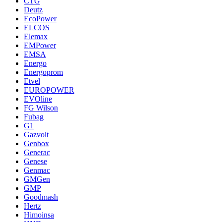
CTG
Deutz
EcoPower
ELCOS
Elemax
EMPower
EMSA
Energo
Energoprom
Etvel
EUROPOWER
EVOline
FG Wilson
Fubag
G1
Gazvolt
Genbox
Generac
Genese
Genmac
GMGen
GMP
Goodmash
Hertz
Himoinsa