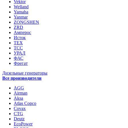
Vektor
Welland
Yamaha
Yanmar
ZONGSHEN
ZRD
Амперос
Исток
ТЕХ
ТСС
УРАЛ
ФАС
Фрегат
Дизельные генераторы
Все производители
AGG
Airman
Aksa
Atlas Copco
Covax
CTG
Deutz
EcoPower