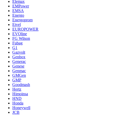
Elemax
EMPower
EMSA
Energo
Energoprom
Etvel
EUROPOWER
EVOline
FG Wilson
Fubag
G1
Gazvolt
Genbox
Generac
Genese
Genmac
GMGen
GMP
Goodmash
Hertz
Himoinsa
HND
Honda
Honeywell
JCB