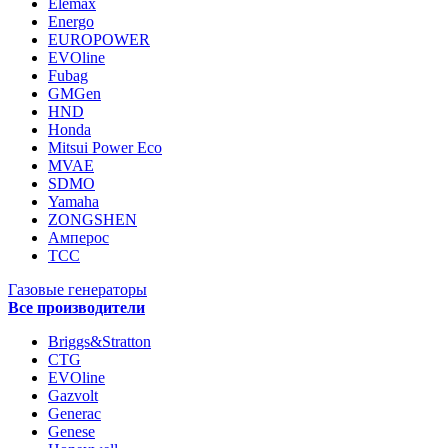
Elemax
Energo
EUROPOWER
EVOline
Fubag
GMGen
HND
Honda
Mitsui Power Eco
MVAE
SDMO
Yamaha
ZONGSHEN
Амперос
ТСС
Газовые генераторы
Все производители
Briggs&Stratton
CTG
EVOline
Gazvolt
Generac
Genese