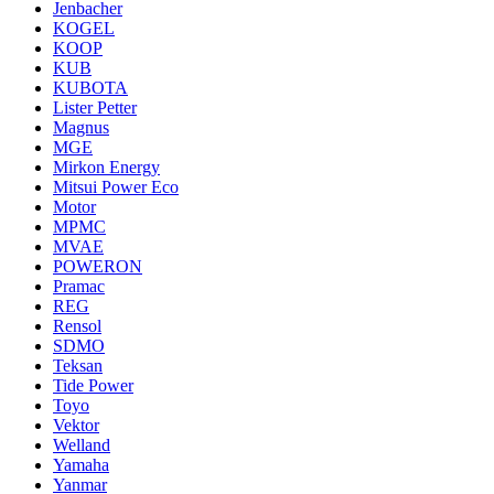
Jenbacher
KOGEL
KOOP
KUB
KUBOTA
Lister Petter
Magnus
MGE
Mirkon Energy
Mitsui Power Eco
Motor
MPMC
MVAE
POWERON
Pramac
REG
Rensol
SDMO
Teksan
Tide Power
Toyo
Vektor
Welland
Yamaha
Yanmar