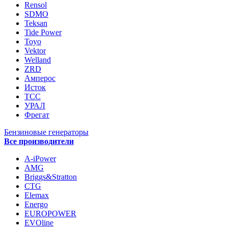
Rensol
SDMO
Teksan
Tide Power
Toyo
Vektor
Welland
ZRD
Амперос
Исток
ТСС
УРАЛ
Фрегат
Бензиновые генераторы
Все производители
A-iPower
AMG
Briggs&Stratton
CTG
Elemax
Energo
EUROPOWER
EVOline