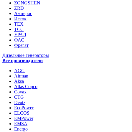
ZONGSHEN
ZRD
Амперос
Исток
ТЕХ
ТСС
УРАЛ
ФАС
Фрегат
Дизельные генераторы
Все производители
AGG
Airman
Aksa
Atlas Copco
Covax
CTG
Deutz
EcoPower
ELCOS
EMPower
EMSA
Energo