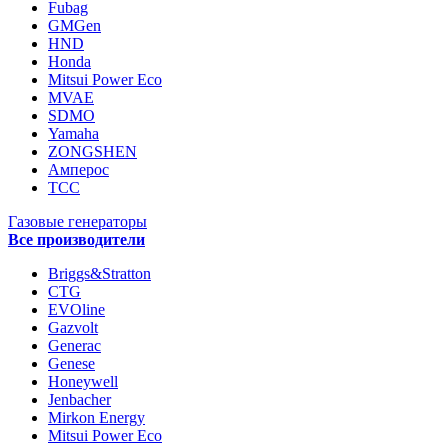
Fubag
GMGen
HND
Honda
Mitsui Power Eco
MVAE
SDMO
Yamaha
ZONGSHEN
Амперос
ТСС
Газовые генераторы
Все производители
Briggs&Stratton
CTG
EVOline
Gazvolt
Generac
Genese
Honeywell
Jenbacher
Mirkon Energy
Mitsui Power Eco