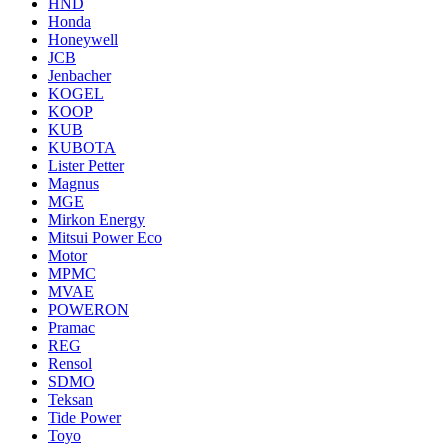
HND
Honda
Honeywell
JCB
Jenbacher
KOGEL
KOOP
KUB
KUBOTA
Lister Petter
Magnus
MGE
Mirkon Energy
Mitsui Power Eco
Motor
MPMC
MVAE
POWERON
Pramac
REG
Rensol
SDMO
Teksan
Tide Power
Toyo