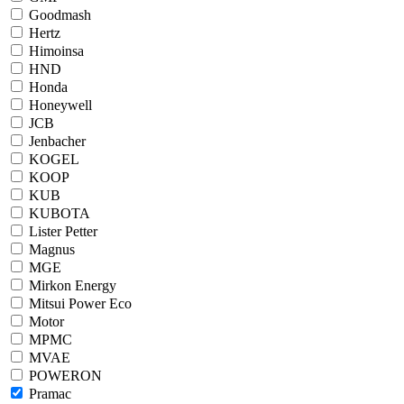
Goodmash
Hertz
Himoinsa
HND
Honda
Honeywell
JCB
Jenbacher
KOGEL
KOOP
KUB
KUBOTA
Lister Petter
Magnus
MGE
Mirkon Energy
Mitsui Power Eco
Motor
MPMC
MVAE
POWERON
Pramac