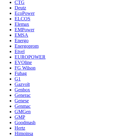
CTG
Deutz
EcoPower
ELCOS
Elemax
EMPower
EMSA
Energo
Energoprom
Etvel
EUROPOWER
EVOline
FG Wilson
Fubag
G1
Gazvolt
Genbox
Generac
Genese
Genmac
GMGen
GMP
Goodmash
Hertz
Himoinsa