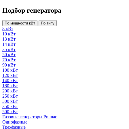
Подбор генератора
По мощности кВт
По типу
8 кВт
10 кВт
13 кВт
14 кВт
35 кВт
50 кВт
70 кВт
90 кВт
100 кВт
120 кВт
140 кВт
180 кВт
200 кВт
250 кВт
300 кВт
350 кВт
500 кВт
Газовые генераторы Pramac
Однофазные
Трехфазные