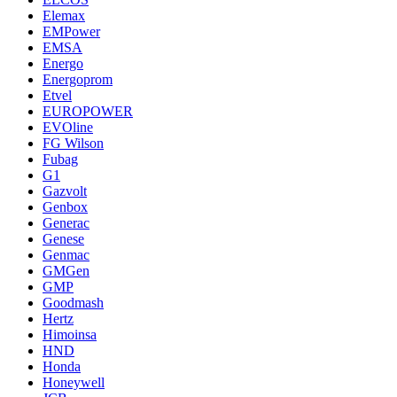
Elemax
EMPower
EMSA
Energo
Energoprom
Etvel
EUROPOWER
EVOline
FG Wilson
Fubag
G1
Gazvolt
Genbox
Generac
Genese
Genmac
GMGen
GMP
Goodmash
Hertz
Himoinsa
HND
Honda
Honeywell