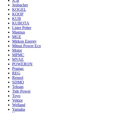
JCB
Jenbacher
KOGEL
KOOP
KUB
KUBOTA
Lister Petter
Magnus
MGE
Mirkon Energy
Mitsui Power Eco
Motor
MPMC
MVAE
POWERON
Pramac
REG
Rensol
SDMO
Teksan
Tide Power
Toyo
Vektor
Welland
Yamaha