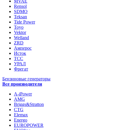
MVAE
Rensol
SDMO
Teksan
Tide Power
Toyo
Vektor
Welland
ZRD
Амперос
Исток
ТСС
УРАЛ
Фрегат
Бензиновые генераторы
Все производители
A-iPower
AMG
Briggs&Stratton
CTG
Elemax
Energo
EUROPOWER