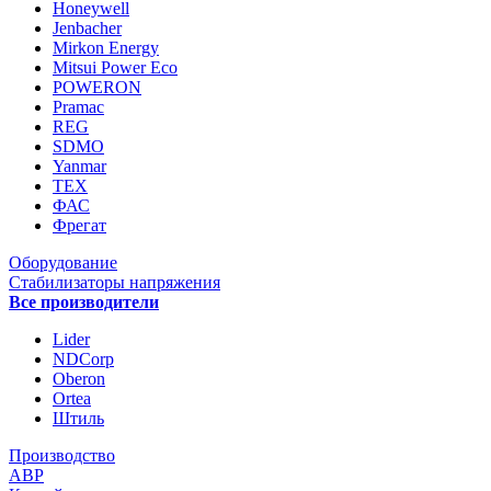
Honeywell
Jenbacher
Mirkon Energy
Mitsui Power Eco
POWERON
Pramac
REG
SDMO
Yanmar
ТЕХ
ФАС
Фрегат
Оборудование
Стабилизаторы напряжения
Все производители
Lider
NDCorp
Oberon
Ortea
Штиль
Производство
АВР