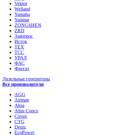
Vektor
Welland
Yamaha
Yanmar
ZONGSHEN
ZRD
Амперос
Исток
ТЕХ
ТСС
УРАЛ
ФАС
Фрегат
Дизельные генераторы
Все производители
AGG
Airman
Aksa
Atlas Copco
Covax
CTG
Deutz
EcoPower