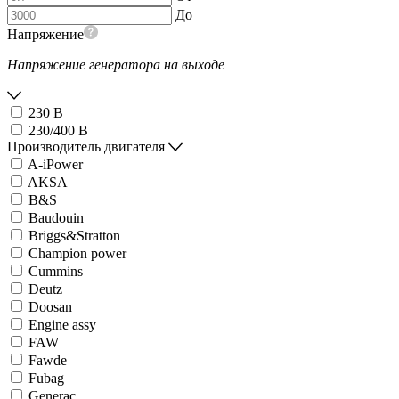
До
Напряжение
Напряжение генератора на выходе
230 В
230/400 В
Производитель двигателя
A-iPower
AKSA
B&S
Baudouin
Briggs&Stratton
Champion power
Cummins
Deutz
Doosan
Engine assy
FAW
Fawde
Fubag
Generac