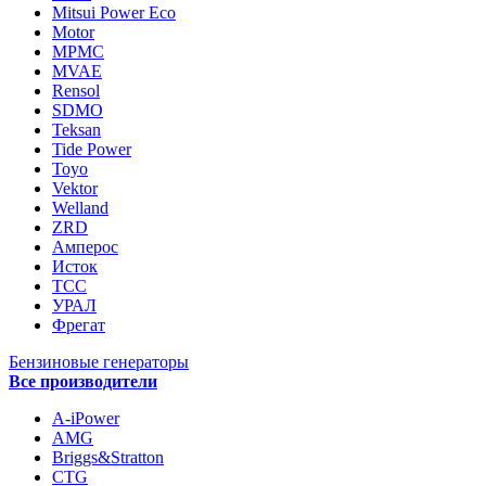
Mitsui Power Eco
Motor
MPMC
MVAE
Rensol
SDMO
Teksan
Tide Power
Toyo
Vektor
Welland
ZRD
Амперос
Исток
ТСС
УРАЛ
Фрегат
Бензиновые генераторы
Все производители
A-iPower
AMG
Briggs&Stratton
CTG