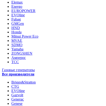
Elemax
Energo
EUROPOWER
EVOline
Fubag
GMGen
HND
Honda
Mitsui Power Eco
MVAE
SDMO
Yamaha
ZONGSHEN
Амперос
ТСС
Газовые генераторы
Все производители
Briggs&Stratton
CTG
EVOline
Gazvolt
Generac
Genese