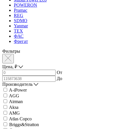
POWERON
Pramac
REG
SDMO
Yanmar
ТЕХ
ФАС
Фрегат
Фильтры
Цена,
₽
От
До
Производитель
A-iPower
AGG
Airman
Aksa
AMG
Atlas Copco
Briggs&Stratton