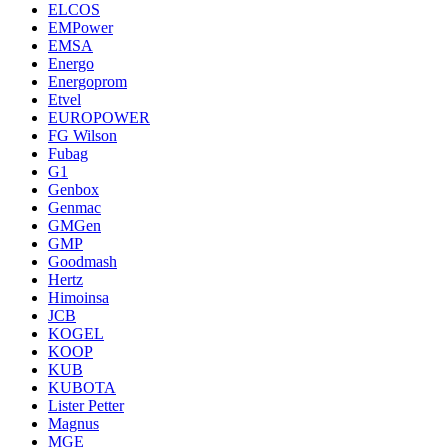
ELCOS
EMPower
EMSA
Energo
Energoprom
Etvel
EUROPOWER
FG Wilson
Fubag
G1
Genbox
Genmac
GMGen
GMP
Goodmash
Hertz
Himoinsa
JCB
KOGEL
KOOP
KUB
KUBOTA
Lister Petter
Magnus
MGE