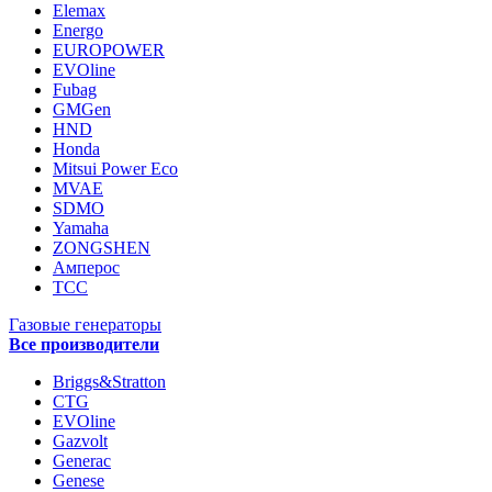
Elemax
Energo
EUROPOWER
EVOline
Fubag
GMGen
HND
Honda
Mitsui Power Eco
MVAE
SDMO
Yamaha
ZONGSHEN
Амперос
ТСС
Газовые генераторы
Все производители
Briggs&Stratton
CTG
EVOline
Gazvolt
Generac
Genese