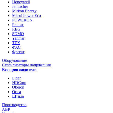
Honeywell
Jenbacher
Mirkon Energy
Mitsui Power Eco
POWERON
Pramac
REG
SDMO
Yanmar
ТЕХ
ФАС
Фрегат
Оборудование
Стабилизаторы напряжения
Все производители
Lider
NDCorp
Oberon
Ortea
Штиль
Производство
АВР