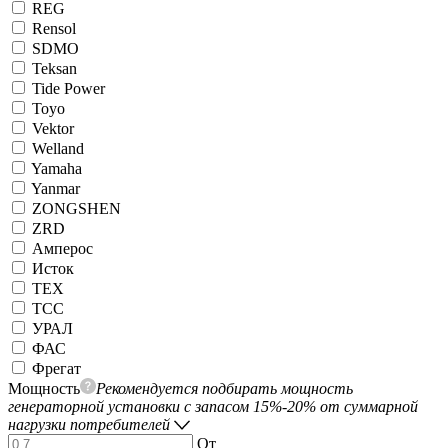
REG
Rensol
SDMO
Teksan
Tide Power
Toyo
Vektor
Welland
Yamaha
Yanmar
ZONGSHEN
ZRD
Амперос
Исток
ТЕХ
ТСС
УРАЛ
ФАС
Фрегат
Мощность
Рекомендуется подбирать мощность
генераторной установки с запасом 15%-20% от суммарной
нагрузки потребителей
От