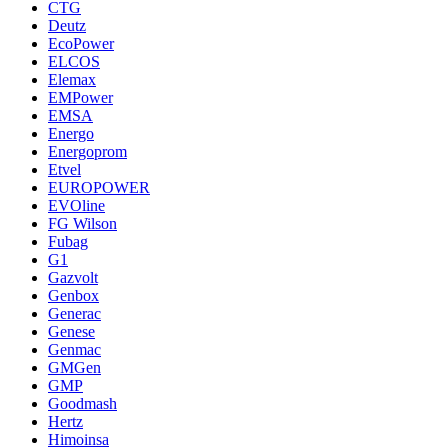
CTG
Deutz
EcoPower
ELCOS
Elemax
EMPower
EMSA
Energo
Energoprom
Etvel
EUROPOWER
EVOline
FG Wilson
Fubag
G1
Gazvolt
Genbox
Generac
Genese
Genmac
GMGen
GMP
Goodmash
Hertz
Himoinsa