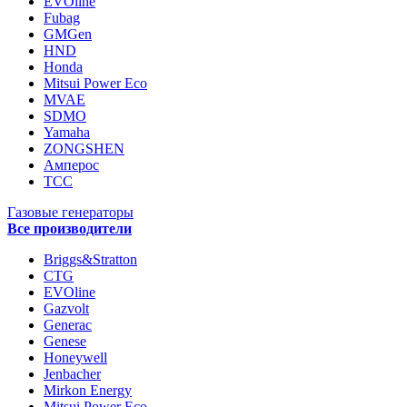
EVOline
Fubag
GMGen
HND
Honda
Mitsui Power Eco
MVAE
SDMO
Yamaha
ZONGSHEN
Амперос
ТСС
Газовые генераторы
Все производители
Briggs&Stratton
CTG
EVOline
Gazvolt
Generac
Genese
Honeywell
Jenbacher
Mirkon Energy
Mitsui Power Eco