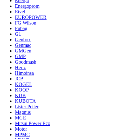
Energo
Energoprom
Etvel
EUROPOWER
FG Wilson
Fubag
G1
Genbox
Genmac
GMGen
GMP
Goodmash
Hertz
Himoinsa
JCB
KOGEL
KOOP
KUB
KUBOTA
Lister Petter
Magnus
MGE
Mitsui Power Eco
Motor
MPMC