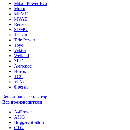
Mitsui Power Eco
Motor
MPMC
MVAE
Rensol
SDMO
Teksan
Tide Power
Toyo
Vektor
Welland
ZRD
Амперос
Исток
ТСС
УРАЛ
Фрегат
Бензиновые генераторы
Все производители
A-iPower
AMG
Briggs&Stratton
CTG