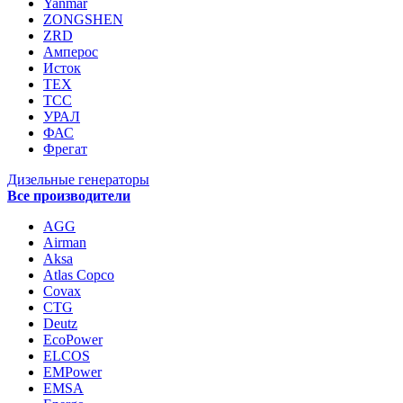
Yanmar
ZONGSHEN
ZRD
Амперос
Исток
ТЕХ
ТСС
УРАЛ
ФАС
Фрегат
Дизельные генераторы
Все производители
AGG
Airman
Aksa
Atlas Copco
Covax
CTG
Deutz
EcoPower
ELCOS
EMPower
EMSA