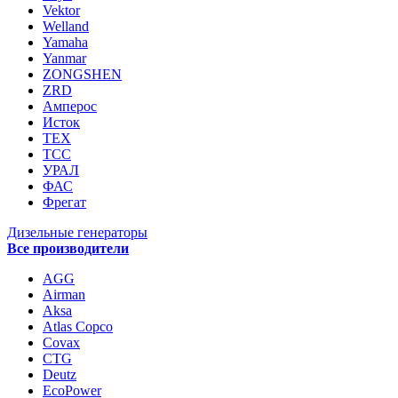
Vektor
Welland
Yamaha
Yanmar
ZONGSHEN
ZRD
Амперос
Исток
ТЕХ
ТСС
УРАЛ
ФАС
Фрегат
Дизельные генераторы
Все производители
AGG
Airman
Aksa
Atlas Copco
Covax
CTG
Deutz
EcoPower