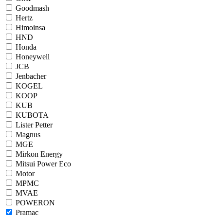
Goodmash
Hertz
Himoinsa
HND
Honda
Honeywell
JCB
Jenbacher
KOGEL
KOOP
KUB
KUBOTA
Lister Petter
Magnus
MGE
Mirkon Energy
Mitsui Power Eco
Motor
MPMC
MVAE
POWERON
Pramac