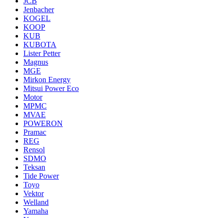
JCB
Jenbacher
KOGEL
KOOP
KUB
KUBOTA
Lister Petter
Magnus
MGE
Mirkon Energy
Mitsui Power Eco
Motor
MPMC
MVAE
POWERON
Pramac
REG
Rensol
SDMO
Teksan
Tide Power
Toyo
Vektor
Welland
Yamaha