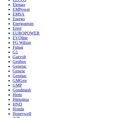
Elemax
EMPower
EMSA
Energo
Energoprom
Etvel
EUROPOWER
EVOline
FG Wilson
Fubag
G1
Gazvolt
Genbox
Generac
Genese
Genmac
GMGen
GMP
Goodmash
Hertz
Himoinsa
HND
Honda
Honeywell