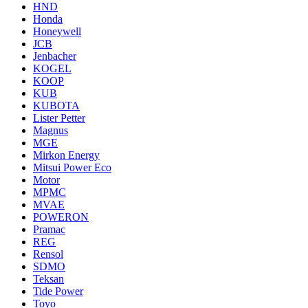
HND
Honda
Honeywell
JCB
Jenbacher
KOGEL
KOOP
KUB
KUBOTA
Lister Petter
Magnus
MGE
Mirkon Energy
Mitsui Power Eco
Motor
MPMC
MVAE
POWERON
Pramac
REG
Rensol
SDMO
Teksan
Tide Power
Toyo