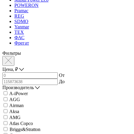
POWERON
Pramac
REG
SDMO
Yanmar
ТЕХ
ФАС
Фрегат
Фильтры
Цена,
₽
От
До
Производитель
A-iPower
AGG
Airman
Aksa
AMG
Atlas Copco
Briggs&Stratton