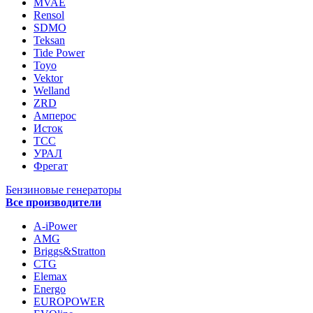
MVAE
Rensol
SDMO
Teksan
Tide Power
Toyo
Vektor
Welland
ZRD
Амперос
Исток
ТСС
УРАЛ
Фрегат
Бензиновые генераторы
Все производители
A-iPower
AMG
Briggs&Stratton
CTG
Elemax
Energo
EUROPOWER