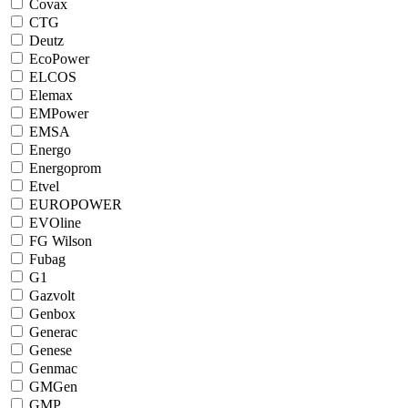
Covax
CTG
Deutz
EcoPower
ELCOS
Elemax
EMPower
EMSA
Energo
Energoprom
Etvel
EUROPOWER
EVOline
FG Wilson
Fubag
G1
Gazvolt
Genbox
Generac
Genese
Genmac
GMGen
GMP