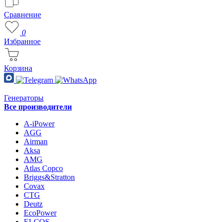
Сравнение
0
Избранное
Корзина
Генераторы
Все производители
A-iPower
AGG
Airman
Aksa
AMG
Atlas Copco
Briggs&Stratton
Covax
CTG
Deutz
EcoPower
ELCOS