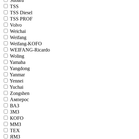
Subaru
TSS
TSS Diesel
TSS PROF
Volvo
Weichai
Weifang
Weifang-KOFO
WEIFANG-Ricardo
Woling
Yamaha
Yangdong
Yanmar
Yennei
Yuchai
Zongshen
Амперос
ВАЗ
ЗМЗ
КОFO
ММЗ
ТЕХ
ЯМЗ