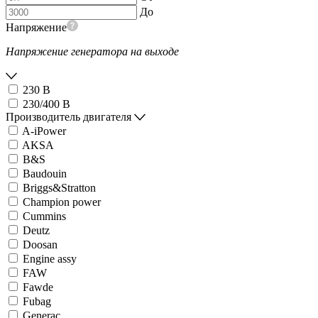
До
Напряжение
Напряжение генератора на выходе
230 В
230/400 В
Производитель двигателя
A-iPower
AKSA
B&S
Baudouin
Briggs&Stratton
Champion power
Cummins
Deutz
Doosan
Engine assy
FAW
Fawde
Fubag
Generac