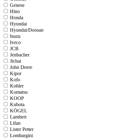
Genese
Hino
Honda
Hyundai
Hyundai/Doosan
Isuzu
Iveco
JCB
Jenbacher
Jichai
John Deere
Kipor
Kofo
Kohler
Komatsu
KOOP
Kubota
KÖGEL
Lambert
Lifan
Lister Petter
Lombargini