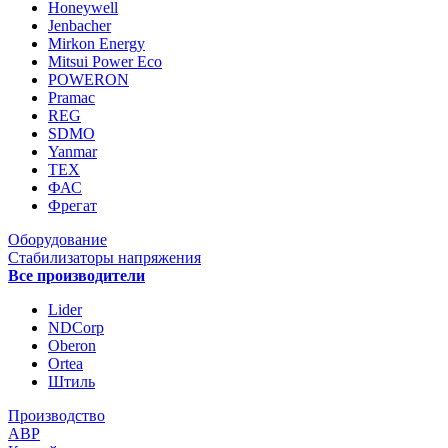
Honeywell
Jenbacher
Mirkon Energy
Mitsui Power Eco
POWERON
Pramac
REG
SDMO
Yanmar
ТЕХ
ФАС
Фрегат
Оборудование
Стабилизаторы напряжения
Все производители
Lider
NDCorp
Oberon
Ortea
Штиль
Производство
АВР