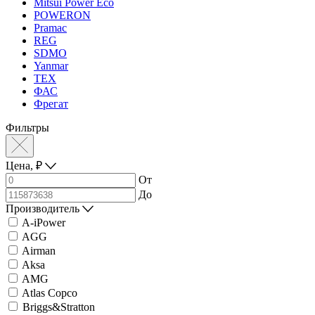
Mitsui Power Eco
POWERON
Pramac
REG
SDMO
Yanmar
ТЕХ
ФАС
Фрегат
Фильтры
Цена,
₽
От
До
Производитель
A-iPower
AGG
Airman
Aksa
AMG
Atlas Copco
Briggs&Stratton