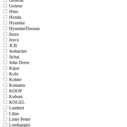
Generac
Genese
Hino
Honda
Hyundai
Hyundai/Doosan
Isuzu
Iveco
JCB
Jenbacher
Jichai
John Deere
Kipor
Kofo
Kohler
Komatsu
KOOP
Kubota
KÖGEL
Lambert
Lifan
Lister Petter
Lombargini