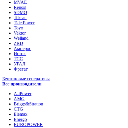
MVAE
Rensol
SDMO
Teksan
Tide Power
Toyo
Vektor
Welland
ZRD
Амперос
Исток
ТСС
УРАЛ
Фрегат
Бензиновые генераторы
Все производители
A-iPower
AMG
Briggs&Stratton
CTG
Elemax
Energo
EUROPOWER