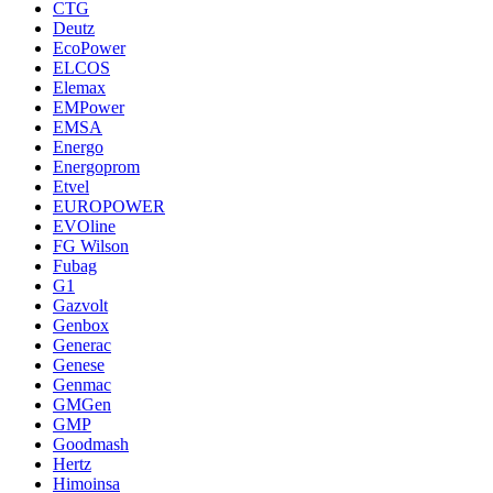
CTG
Deutz
EcoPower
ELCOS
Elemax
EMPower
EMSA
Energo
Energoprom
Etvel
EUROPOWER
EVOline
FG Wilson
Fubag
G1
Gazvolt
Genbox
Generac
Genese
Genmac
GMGen
GMP
Goodmash
Hertz
Himoinsa