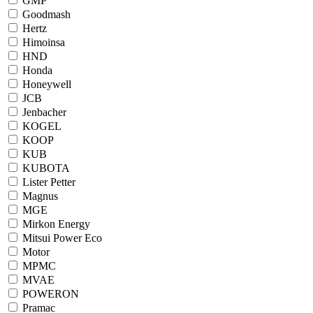
GMP
Goodmash
Hertz
Himoinsa
HND
Honda
Honeywell
JCB
Jenbacher
KOGEL
KOOP
KUB
KUBOTA
Lister Petter
Magnus
MGE
Mirkon Energy
Mitsui Power Eco
Motor
MPMC
MVAE
POWERON
Pramac