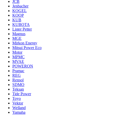
JCB
Jenbacher
KOGEL
KOOP
KUB
KUBOTA
Lister Petter
Magnus
MGE
Mirkon Energy
Mitsui Power Eco
Motor
MPMC
MVAE
POWERON
Pramac
REG
Rensol
SDMO
Teksan
Tide Power
Toyo
Vektor
Welland
Yamaha