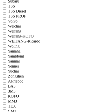
Subaru
TSS
TSS Diesel
TSS PROF
Volvo
Weichai
Weifang
Weifang-KOFO
WEIFANG-Ricardo
Woling
Yamaha
Yangdong
Yanmar
Yennei
Yuchai
Zongshen
Амперос
ВАЗ
ЗМЗ
КОFO
ММЗ
ТЕХ
ЯМЗ