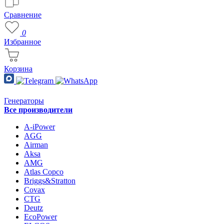
Сравнение
0
Избранное
Корзина
Генераторы
Все производители
A-iPower
AGG
Airman
Aksa
AMG
Atlas Copco
Briggs&Stratton
Covax
CTG
Deutz
EcoPower