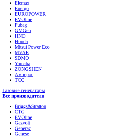
Elemax
Energo
EUROPOWER
EVOline
Fubag
GMGen
HND
Honda
Mitsui Power Eco
MVAE
SDMO
Yamaha
ZONGSHEN
Амперос
ТСС
Газовые генераторы
Все производители
Briggs&Stratton
CTG
EVOline
Gazvolt
Generac
Genese