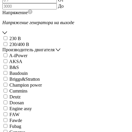
До
Напряжение
Напряжение генератора на выходе
230 В
230/400 В
Производитель двигателя
A-iPower
AKSA
B&S
Baudouin
Briggs&Stratton
Champion power
Cummins
Deutz
Doosan
Engine assy
FAW
Fawde
Fubag