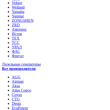
Vektor
Welland
Yamaha
Yanmar
ZONGSHEN
ZRD
Амперос
Исток
ТЕХ
ТСС
УРАЛ
ФАС
Фрегат
Дизельные генераторы
Все производители
AGG
Airman
Aksa
Atlas Copco
Covax
CTG
Deutz
EcoPower