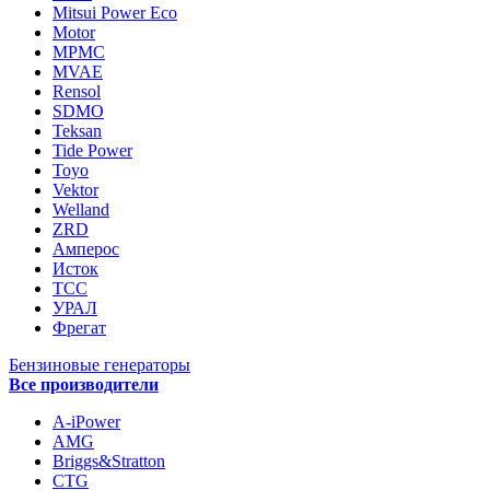
Mitsui Power Eco
Motor
MPMC
MVAE
Rensol
SDMO
Teksan
Tide Power
Toyo
Vektor
Welland
ZRD
Амперос
Исток
ТСС
УРАЛ
Фрегат
Бензиновые генераторы
Все производители
A-iPower
AMG
Briggs&Stratton
CTG