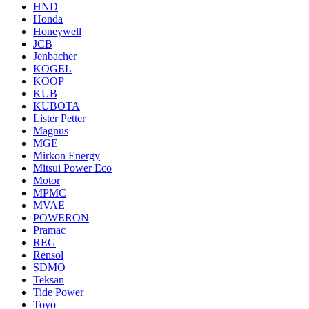
HND
Honda
Honeywell
JCB
Jenbacher
KOGEL
KOOP
KUB
KUBOTA
Lister Petter
Magnus
MGE
Mirkon Energy
Mitsui Power Eco
Motor
MPMC
MVAE
POWERON
Pramac
REG
Rensol
SDMO
Teksan
Tide Power
Toyo