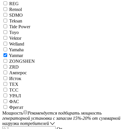
REG
Rensol
SDMO
Teksan
Tide Power
Toyo
Vektor
Welland
Yamaha
Yanmar
ZONGSHEN
ZRD
Амперос
Исток
ТЕХ
ТСС
УРАЛ
ФАС
Фрегат
Мощность
Рекомендуется подбирать мощность
генераторной установки с запасом 15%-20% от суммарной
нагрузки потребителей
От