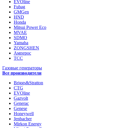
EVOline
Fubag
GMGen
HND
Honda
Mitsui Power Eco
MVAE
SDMO
Yamaha
ZONGSHEN
Амперос
ТСС
Газовые генераторы
Все производители
Briggs&Stratton
CTG
EVOline
Gazvolt
Generac
Genese
Honeywell
Jenbacher
Mirkon Energy