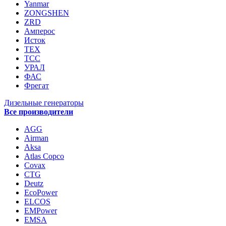
Yanmar
ZONGSHEN
ZRD
Амперос
Исток
ТЕХ
ТСС
УРАЛ
ФАС
Фрегат
Дизельные генераторы
Все производители
AGG
Airman
Aksa
Atlas Copco
Covax
CTG
Deutz
EcoPower
ELCOS
EMPower
EMSA