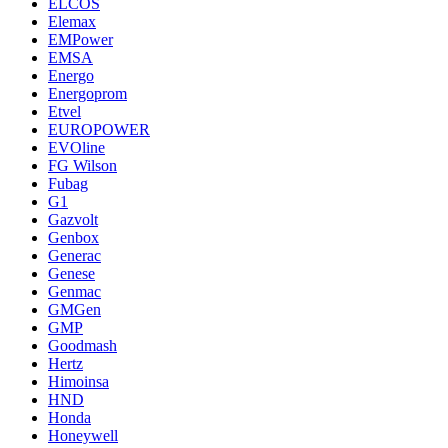
ELCOS
Elemax
EMPower
EMSA
Energo
Energoprom
Etvel
EUROPOWER
EVOline
FG Wilson
Fubag
G1
Gazvolt
Genbox
Generac
Genese
Genmac
GMGen
GMP
Goodmash
Hertz
Himoinsa
HND
Honda
Honeywell