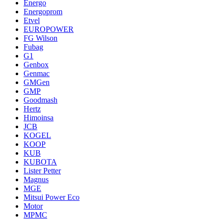
Energo
Energoprom
Etvel
EUROPOWER
FG Wilson
Fubag
G1
Genbox
Genmac
GMGen
GMP
Goodmash
Hertz
Himoinsa
JCB
KOGEL
KOOP
KUB
KUBOTA
Lister Petter
Magnus
MGE
Mitsui Power Eco
Motor
MPMC