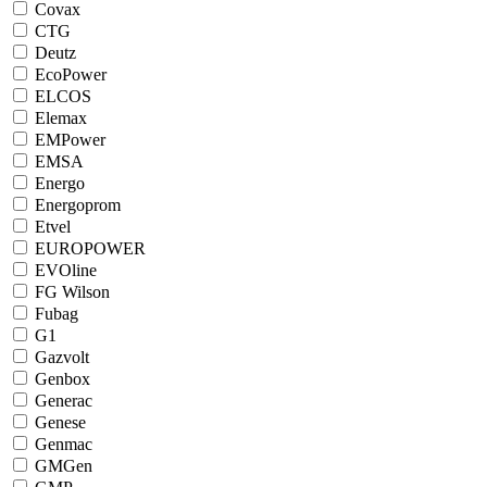
Covax
CTG
Deutz
EcoPower
ELCOS
Elemax
EMPower
EMSA
Energo
Energoprom
Etvel
EUROPOWER
EVOline
FG Wilson
Fubag
G1
Gazvolt
Genbox
Generac
Genese
Genmac
GMGen