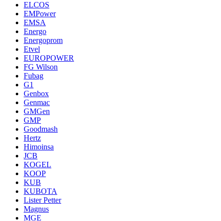
ELCOS
EMPower
EMSA
Energo
Energoprom
Etvel
EUROPOWER
FG Wilson
Fubag
G1
Genbox
Genmac
GMGen
GMP
Goodmash
Hertz
Himoinsa
JCB
KOGEL
KOOP
KUB
KUBOTA
Lister Petter
Magnus
MGE