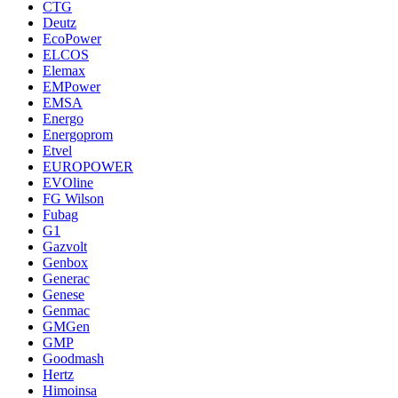
CTG
Deutz
EcoPower
ELCOS
Elemax
EMPower
EMSA
Energo
Energoprom
Etvel
EUROPOWER
EVOline
FG Wilson
Fubag
G1
Gazvolt
Genbox
Generac
Genese
Genmac
GMGen
GMP
Goodmash
Hertz
Himoinsa