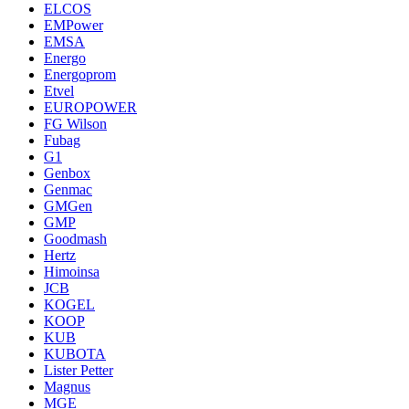
ELCOS
EMPower
EMSA
Energo
Energoprom
Etvel
EUROPOWER
FG Wilson
Fubag
G1
Genbox
Genmac
GMGen
GMP
Goodmash
Hertz
Himoinsa
JCB
KOGEL
KOOP
KUB
KUBOTA
Lister Petter
Magnus
MGE