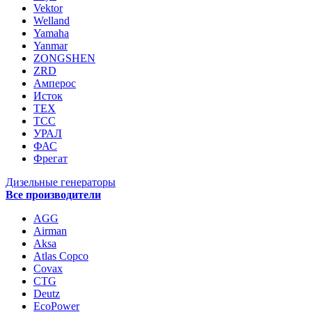
Vektor
Welland
Yamaha
Yanmar
ZONGSHEN
ZRD
Амперос
Исток
ТЕХ
ТСС
УРАЛ
ФАС
Фрегат
Дизельные генераторы
Все производители
AGG
Airman
Aksa
Atlas Copco
Covax
CTG
Deutz
EcoPower