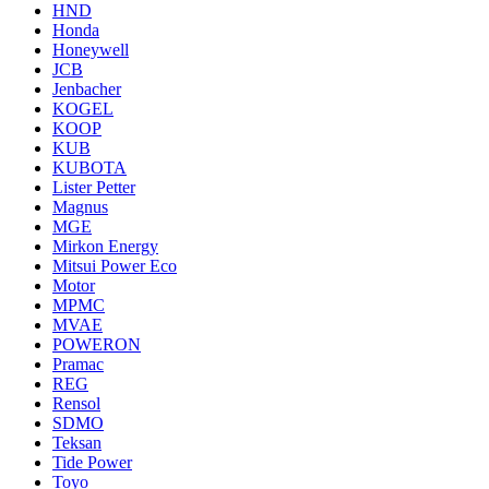
HND
Honda
Honeywell
JCB
Jenbacher
KOGEL
KOOP
KUB
KUBOTA
Lister Petter
Magnus
MGE
Mirkon Energy
Mitsui Power Eco
Motor
MPMC
MVAE
POWERON
Pramac
REG
Rensol
SDMO
Teksan
Tide Power
Toyo