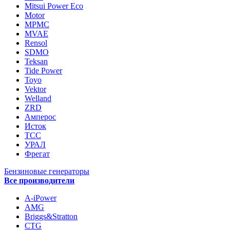
Mitsui Power Eco
Motor
MPMC
MVAE
Rensol
SDMO
Teksan
Tide Power
Toyo
Vektor
Welland
ZRD
Амперос
Исток
ТСС
УРАЛ
Фрегат
Бензиновые генераторы
Все производители
A-iPower
AMG
Briggs&Stratton
CTG