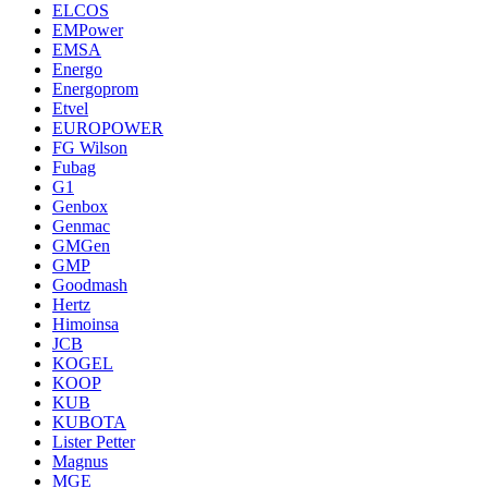
ELCOS
EMPower
EMSA
Energo
Energoprom
Etvel
EUROPOWER
FG Wilson
Fubag
G1
Genbox
Genmac
GMGen
GMP
Goodmash
Hertz
Himoinsa
JCB
KOGEL
KOOP
KUB
KUBOTA
Lister Petter
Magnus
MGE