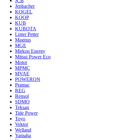
JCB
Jenbacher
KOGEL
KOOP
KUB
KUBOTA
Lister Petter
Magnus
MGE
Mirkon Energy
Mitsui Power Eco
Motor
MPMC
MVAE
POWERON
Pramac
REG
Rensol
SDMO
Teksan
Tide Power
Toyo
Vektor
Welland
Yamaha