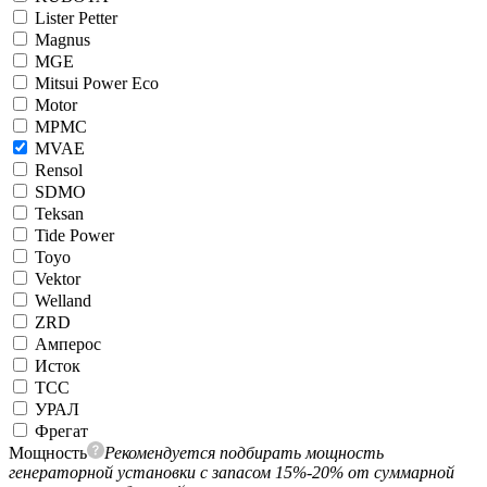
Lister Petter
Magnus
MGE
Mitsui Power Eco
Motor
MPMC
MVAE
Rensol
SDMO
Teksan
Tide Power
Toyo
Vektor
Welland
ZRD
Амперос
Исток
ТСС
УРАЛ
Фрегат
Мощность
Рекомендуется подбирать мощность
генераторной установки с запасом 15%-20% от суммарной