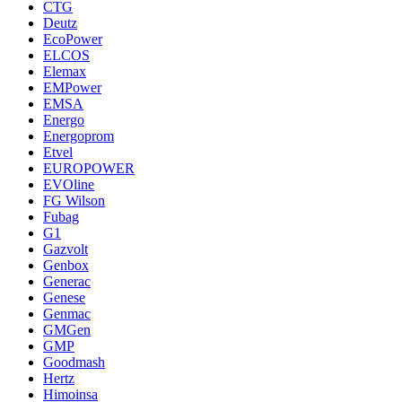
CTG
Deutz
EcoPower
ELCOS
Elemax
EMPower
EMSA
Energo
Energoprom
Etvel
EUROPOWER
EVOline
FG Wilson
Fubag
G1
Gazvolt
Genbox
Generac
Genese
Genmac
GMGen
GMP
Goodmash
Hertz
Himoinsa