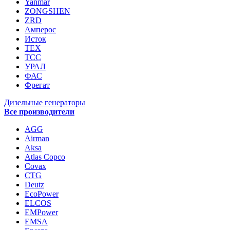
Yanmar
ZONGSHEN
ZRD
Амперос
Исток
ТЕХ
ТСС
УРАЛ
ФАС
Фрегат
Дизельные генераторы
Все производители
AGG
Airman
Aksa
Atlas Copco
Covax
CTG
Deutz
EcoPower
ELCOS
EMPower
EMSA