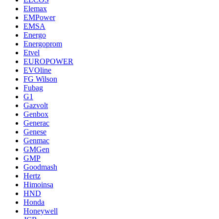
Elemax
EMPower
EMSA
Energo
Energoprom
Etvel
EUROPOWER
EVOline
FG Wilson
Fubag
G1
Gazvolt
Genbox
Generac
Genese
Genmac
GMGen
GMP
Goodmash
Hertz
Himoinsa
HND
Honda
Honeywell