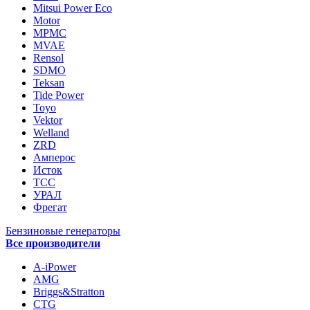
Mitsui Power Eco
Motor
MPMC
MVAE
Rensol
SDMO
Teksan
Tide Power
Toyo
Vektor
Welland
ZRD
Амперос
Исток
ТСС
УРАЛ
Фрегат
Бензиновые генераторы
Все производители
A-iPower
AMG
Briggs&Stratton
CTG