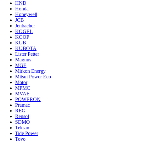
HND
Honda
Honeywell
JCB
Jenbacher
KOGEL
KOOP
KUB
KUBOTA
Lister Petter
Magnus
MGE
Mirkon Energy
Mitsui Power Eco
Motor
MPMC
MVAE
POWERON
Pramac
REG
Rensol
SDMO
Teksan
Tide Power
Toyo