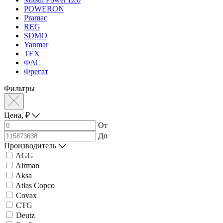
POWERON
Pramac
REG
SDMO
Yanmar
ТЕХ
ФАС
Фрегат
Фильтры
Цена,
₽
От
До
Производитель
AGG
Airman
Aksa
Atlas Copco
Covax
CTG
Deutz