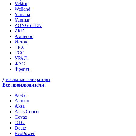
Vektor
Welland
Yamaha
Yanmar
ZONGSHEN
ZRD
Амперос
Исток
ТЕХ
ТСС
УРАЛ
ФАС
Фрегат
Дизельные генераторы
Все производители
AGG
Airman
Aksa
Atlas Copco
Covax
CTG
Deutz
EcoPower