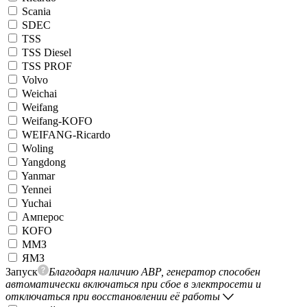
Scania
SDEC
TSS
TSS Diesel
TSS PROF
Volvo
Weichai
Weifang
Weifang-KOFO
WEIFANG-Ricardo
Woling
Yangdong
Yanmar
Yennei
Yuchai
Амперос
КОFO
ММЗ
ЯМЗ
Запуск
Благодаря наличию АВР, генератор способен
автоматически включаться при сбое в электросети и
отключаться при восстановлении её работы