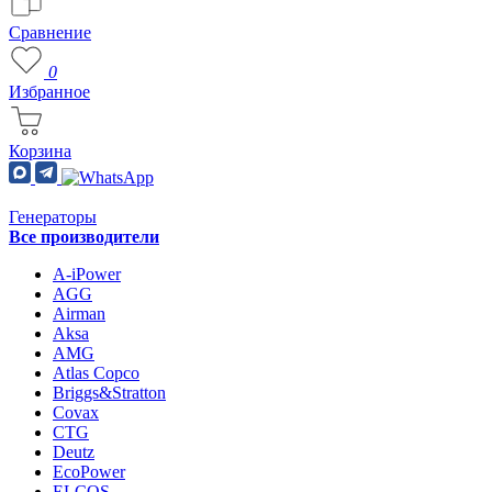
Сравнение
0
Избранное
Корзина
Генераторы
Все производители
A-iPower
AGG
Airman
Aksa
AMG
Atlas Copco
Briggs&Stratton
Covax
CTG
Deutz
EcoPower
ELCOS