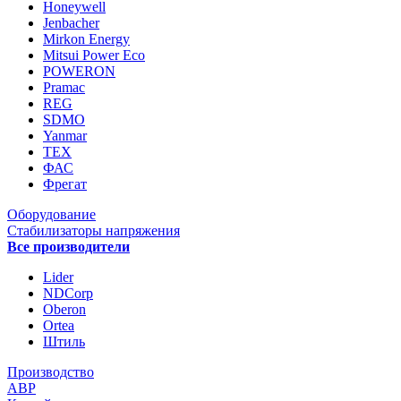
Honeywell
Jenbacher
Mirkon Energy
Mitsui Power Eco
POWERON
Pramac
REG
SDMO
Yanmar
ТЕХ
ФАС
Фрегат
Оборудование
Стабилизаторы напряжения
Все производители
Lider
NDCorp
Oberon
Ortea
Штиль
Производство
АВР