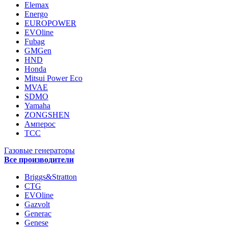
Elemax
Energo
EUROPOWER
EVOline
Fubag
GMGen
HND
Honda
Mitsui Power Eco
MVAE
SDMO
Yamaha
ZONGSHEN
Амперос
ТСС
Газовые генераторы
Все производители
Briggs&Stratton
CTG
EVOline
Gazvolt
Generac
Genese