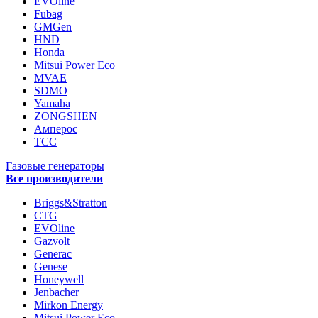
EVOline
Fubag
GMGen
HND
Honda
Mitsui Power Eco
MVAE
SDMO
Yamaha
ZONGSHEN
Амперос
ТСС
Газовые генераторы
Все производители
Briggs&Stratton
CTG
EVOline
Gazvolt
Generac
Genese
Honeywell
Jenbacher
Mirkon Energy
Mitsui Power Eco