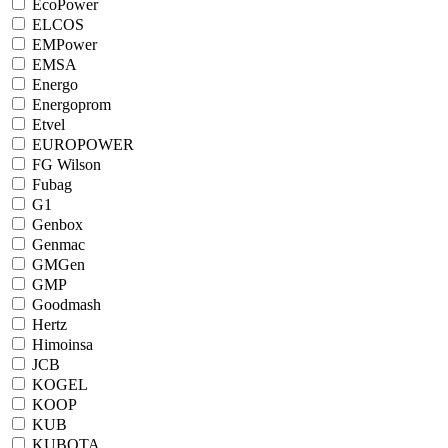
EcoPower
ELCOS
EMPower
EMSA
Energo
Energoprom
Etvel
EUROPOWER
FG Wilson
Fubag
G1
Genbox
Genmac
GMGen
GMP
Goodmash
Hertz
Himoinsa
JCB
KOGEL
KOOP
KUB
KUBOTA