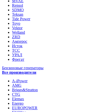
MVAE
Rensol
SDMO
Teksan
Tide Power
Toyo
Vektor
Welland
ZRD
Амперос
Исток
ТСС
УРАЛ
Фрегат
Бензиновые генераторы
Все производители
A-iPower
AMG
Briggs&Stratton
CTG
Elemax
Energo
EUROPOWER