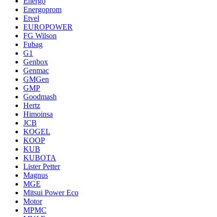
Energo
Energoprom
Etvel
EUROPOWER
FG Wilson
Fubag
G1
Genbox
Genmac
GMGen
GMP
Goodmash
Hertz
Himoinsa
JCB
KOGEL
KOOP
KUB
KUBOTA
Lister Petter
Magnus
MGE
Mitsui Power Eco
Motor
MPMC