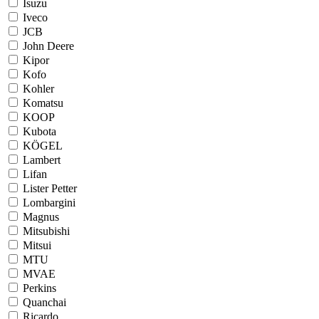
Isuzu
Iveco
JCB
John Deere
Kipor
Kofo
Kohler
Komatsu
KOOP
Kubota
KÖGEL
Lambert
Lifan
Lister Petter
Lombargini
Magnus
Mitsubishi
Mitsui
MTU
MVAE
Perkins
Quanchai
Ricardo