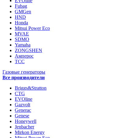
EVOline
Fubag
GMGen
HND
Honda
Mitsui Power Eco
MVAE
SDMO
Yamaha
ZONGSHEN
Амперос
ТСС
Газовые генераторы
Все производители
Briggs&Stratton
CTG
EVOline
Gazvolt
Generac
Genese
Honeywell
Jenbacher
Mirkon Energy
Mitsui Power Eco