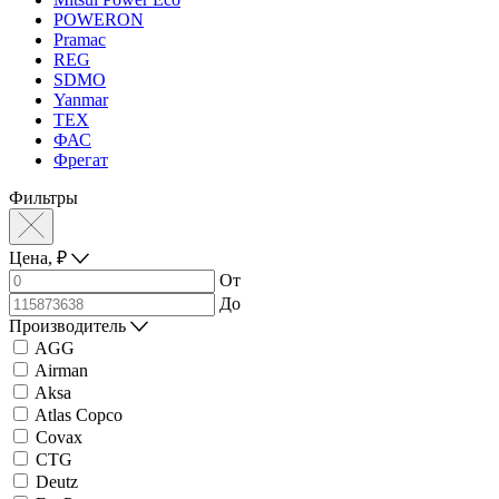
POWERON
Pramac
REG
SDMO
Yanmar
ТЕХ
ФАС
Фрегат
Фильтры
Цена,
₽
От
До
Производитель
AGG
Airman
Aksa
Atlas Copco
Covax
CTG
Deutz