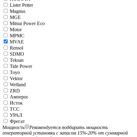
Lister Petter
Magnus
MGE
Mitsui Power Eco
Motor
MPMC
MVAE
Rensol
SDMO
Teksan
Tide Power
Toyo
Vektor
Welland
ZRD
Амперос
Исток
ТСС
УРАЛ
Фрегат
Мощность
Рекомендуется подбирать мощность
генераторной установки с запасом 15%-20% от суммарной