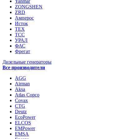
Yanmar
ZONGSHEN
ZRD
Амперос
Исток
ТЕХ
ТСС
УРАЛ
ФАС
Фрегат
Дизельные генераторы
Все производители
AGG
Airman
Aksa
Atlas Copco
Covax
CTG
Deutz
EcoPower
ELCOS
EMPower
EMSA