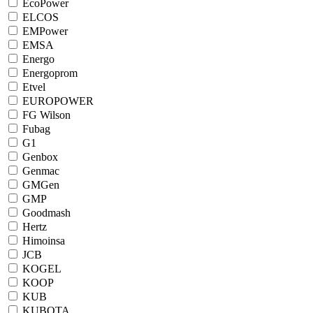
EcoPower
ELCOS
EMPower
EMSA
Energo
Energoprom
Etvel
EUROPOWER
FG Wilson
Fubag
G1
Genbox
Genmac
GMGen
GMP
Goodmash
Hertz
Himoinsa
JCB
KOGEL
KOOP
KUB
KUBOTA