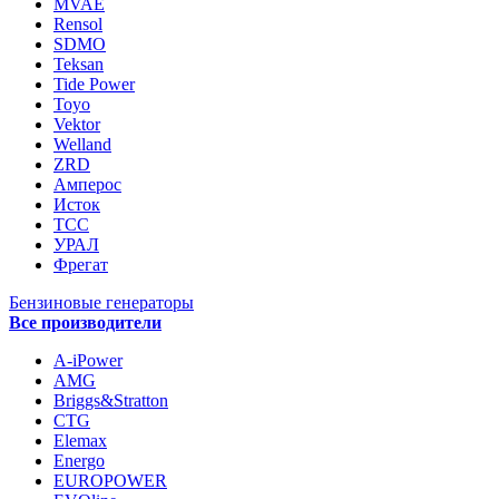
MVAE
Rensol
SDMO
Teksan
Tide Power
Toyo
Vektor
Welland
ZRD
Амперос
Исток
ТСС
УРАЛ
Фрегат
Бензиновые генераторы
Все производители
A-iPower
AMG
Briggs&Stratton
CTG
Elemax
Energo
EUROPOWER