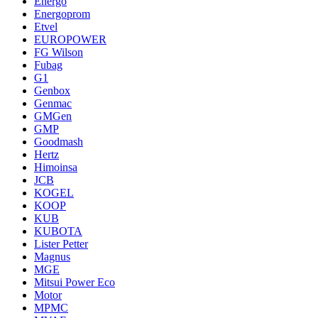
Energo
Energoprom
Etvel
EUROPOWER
FG Wilson
Fubag
G1
Genbox
Genmac
GMGen
GMP
Goodmash
Hertz
Himoinsa
JCB
KOGEL
KOOP
KUB
KUBOTA
Lister Petter
Magnus
MGE
Mitsui Power Eco
Motor
MPMC