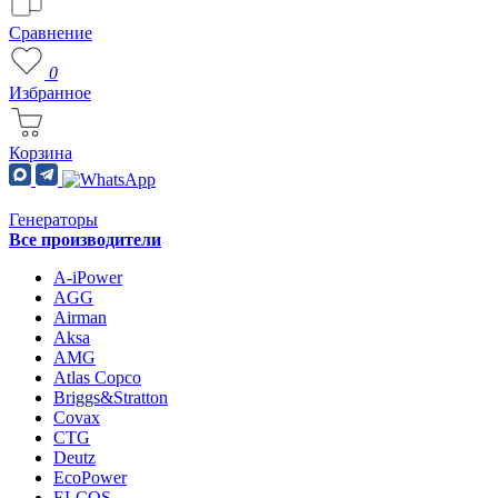
Сравнение
0
Избранное
Корзина
Генераторы
Все производители
A-iPower
AGG
Airman
Aksa
AMG
Atlas Copco
Briggs&Stratton
Covax
CTG
Deutz
EcoPower
ELCOS