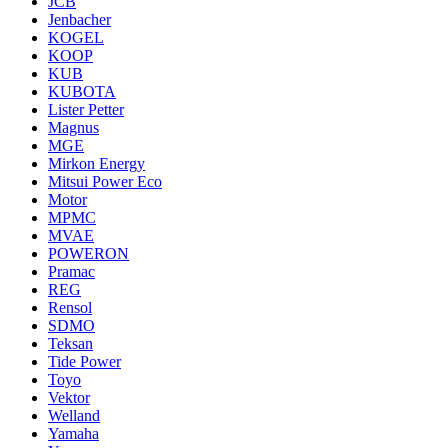
JCB
Jenbacher
KOGEL
KOOP
KUB
KUBOTA
Lister Petter
Magnus
MGE
Mirkon Energy
Mitsui Power Eco
Motor
MPMC
MVAE
POWERON
Pramac
REG
Rensol
SDMO
Teksan
Tide Power
Toyo
Vektor
Welland
Yamaha