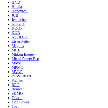
HND
Honda
Honeywell
JCB
Jenbacher
KOGEL
KOOP
KUB
KUBOTA
Lister Petter
Magnus
MGE
Mirkon Energy
Mitsui Power Eco
Motor
MPMC
MVAE
POWERON
Pramac
REG
Rensol
SDMO
Teksan
Tide Power
Toyo