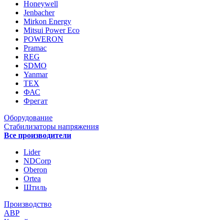
Honeywell
Jenbacher
Mirkon Energy
Mitsui Power Eco
POWERON
Pramac
REG
SDMO
Yanmar
ТЕХ
ФАС
Фрегат
Оборудование
Стабилизаторы напряжения
Все производители
Lider
NDCorp
Oberon
Ortea
Штиль
Производство
АВР