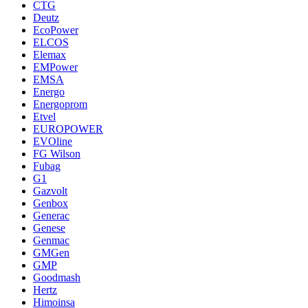
CTG
Deutz
EcoPower
ELCOS
Elemax
EMPower
EMSA
Energo
Energoprom
Etvel
EUROPOWER
EVOline
FG Wilson
Fubag
G1
Gazvolt
Genbox
Generac
Genese
Genmac
GMGen
GMP
Goodmash
Hertz
Himoinsa