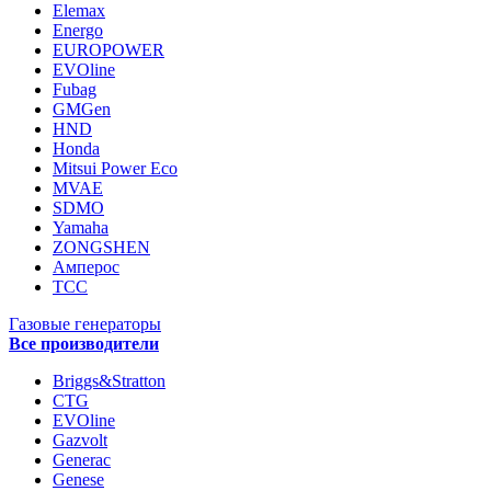
Elemax
Energo
EUROPOWER
EVOline
Fubag
GMGen
HND
Honda
Mitsui Power Eco
MVAE
SDMO
Yamaha
ZONGSHEN
Амперос
ТСС
Газовые генераторы
Все производители
Briggs&Stratton
CTG
EVOline
Gazvolt
Generac
Genese