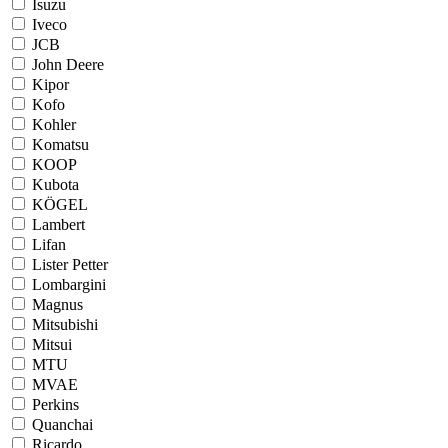
Isuzu
Iveco
JCB
John Deere
Kipor
Kofo
Kohler
Komatsu
KOOP
Kubota
KÖGEL
Lambert
Lifan
Lister Petter
Lombargini
Magnus
Mitsubishi
Mitsui
MTU
MVAE
Perkins
Quanchai
Ricardo