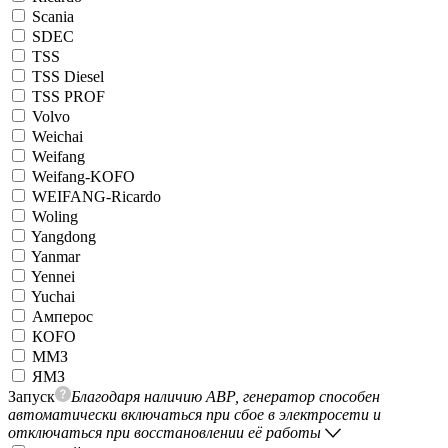
Scania
SDEC
TSS
TSS Diesel
TSS PROF
Volvo
Weichai
Weifang
Weifang-KOFO
WEIFANG-Ricardo
Woling
Yangdong
Yanmar
Yennei
Yuchai
Амперос
КОFO
ММЗ
ЯМЗ
Запуск
Благодаря наличию АВР, генератор способен
автоматически включаться при сбое в электросети и
отключаться при восстановлении её работы