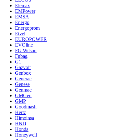
Elemax
EMPower
EMSA
Energo
Energoprom
Etvel
EUROPOWER
EVOline
FG Wilson
Fubag
G1
Gazvolt
Genbox
Generac
Genese
Genmac
GMGen
GMP
Goodmash
Hertz
Himoinsa
HND
Honda
Honeywell