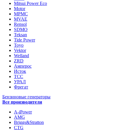
Mitsui Power Eco
Motor
MPMC
MVAE
Rensol
SDMO
Teksan
Tide Power
Toyo
Vektor
Welland
ZRD
Амперос
Исток
ТСС
УРАЛ
Фрегат
Бензиновые генераторы
Все производители
A-iPower
AMG
Briggs&Stratton
CTG