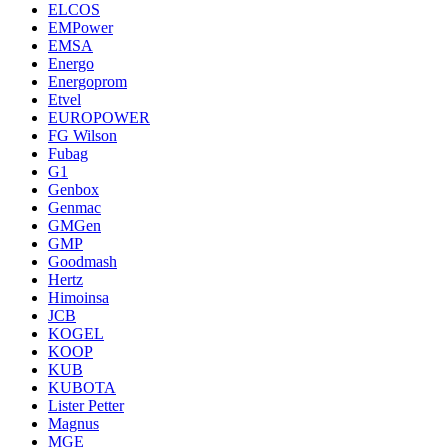
ELCOS
EMPower
EMSA
Energo
Energoprom
Etvel
EUROPOWER
FG Wilson
Fubag
G1
Genbox
Genmac
GMGen
GMP
Goodmash
Hertz
Himoinsa
JCB
KOGEL
KOOP
KUB
KUBOTA
Lister Petter
Magnus
MGE