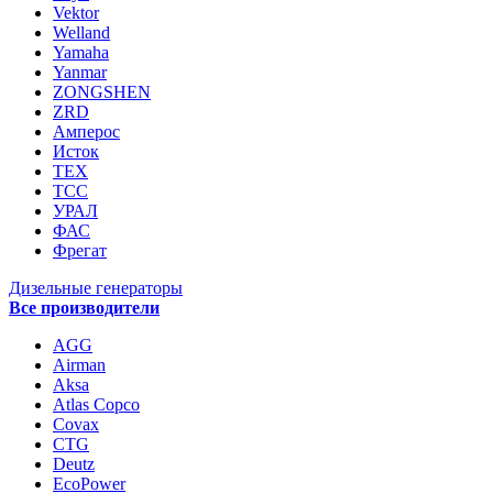
Vektor
Welland
Yamaha
Yanmar
ZONGSHEN
ZRD
Амперос
Исток
ТЕХ
ТСС
УРАЛ
ФАС
Фрегат
Дизельные генераторы
Все производители
AGG
Airman
Aksa
Atlas Copco
Covax
CTG
Deutz
EcoPower