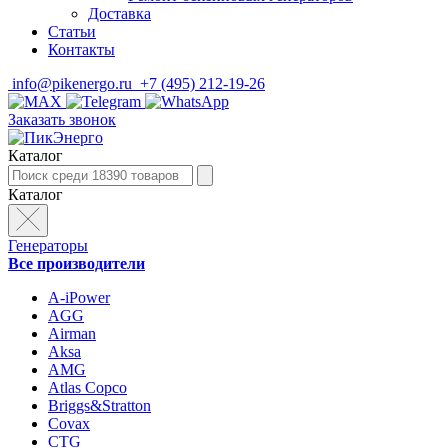
Доставка
Статьи
Контакты
info@pikenergo.ru
+7 (495) 212-19-26
Заказать звонок
Каталог
Каталог
Генераторы
Все производители
A-iPower
AGG
Airman
Aksa
AMG
Atlas Copco
Briggs&Stratton
Covax
CTG