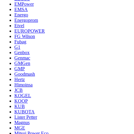
EMPower
EMSA
Energo
Energoprom
Etvel
EUROPOWER
FG Wilson
Fubag
G1
Genbox
Genmac
GMGen
GMP
Goodmash
Hertz
Himoinsa
JCB
KOGEL
KOOP
KUB
KUBOTA
Lister Petter
Magnus
MGE
Mitsui Power Eco