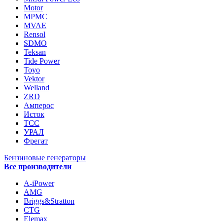
Motor
MPMC
MVAE
Rensol
SDMO
Teksan
Tide Power
Toyo
Vektor
Welland
ZRD
Амперос
Исток
ТСС
УРАЛ
Фрегат
Бензиновые генераторы
Все производители
A-iPower
AMG
Briggs&Stratton
CTG
Elemax