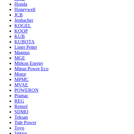
Honda
Honeywell
JCB
Jenbacher
KOGEL
KOOP
KUB
KUBOTA
Lister Petter
Magnus
MGE
Mirkon Energy
Mitsui Power Eco
Motor
MPMC
MVAE
POWERON
Pramac
REG
Rensol
SDMO
Teksan
Tide Power
Toyo
Vektor