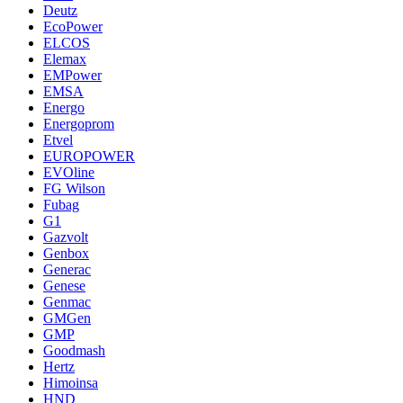
Deutz
EcoPower
ELCOS
Elemax
EMPower
EMSA
Energo
Energoprom
Etvel
EUROPOWER
EVOline
FG Wilson
Fubag
G1
Gazvolt
Genbox
Generac
Genese
Genmac
GMGen
GMP
Goodmash
Hertz
Himoinsa
HND