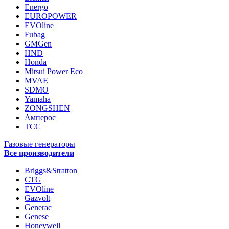
Energo
EUROPOWER
EVOline
Fubag
GMGen
HND
Honda
Mitsui Power Eco
MVAE
SDMO
Yamaha
ZONGSHEN
Амперос
ТСС
Газовые генераторы
Все производители
Briggs&Stratton
CTG
EVOline
Gazvolt
Generac
Genese
Honeywell