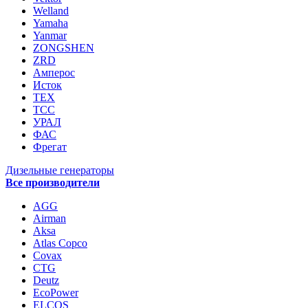
Welland
Yamaha
Yanmar
ZONGSHEN
ZRD
Амперос
Исток
ТЕХ
ТСС
УРАЛ
ФАС
Фрегат
Дизельные генераторы
Все производители
AGG
Airman
Aksa
Atlas Copco
Covax
CTG
Deutz
EcoPower
ELCOS