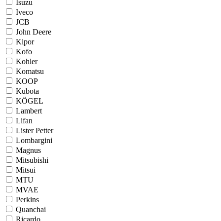
Isuzu
Iveco
JCB
John Deere
Kipor
Kofo
Kohler
Komatsu
KOOP
Kubota
KÖGEL
Lambert
Lifan
Lister Petter
Lombargini
Magnus
Mitsubishi
Mitsui
MTU
MVAE
Perkins
Quanchai
Ricardo