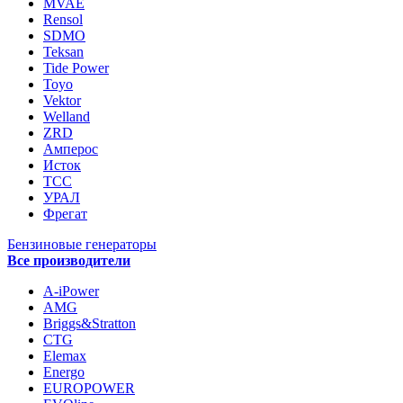
MVAE
Rensol
SDMO
Teksan
Tide Power
Toyo
Vektor
Welland
ZRD
Амперос
Исток
ТСС
УРАЛ
Фрегат
Бензиновые генераторы
Все производители
A-iPower
AMG
Briggs&Stratton
CTG
Elemax
Energo
EUROPOWER