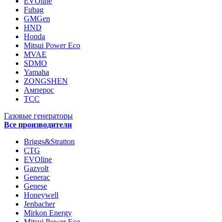
EVOline
Fubag
GMGen
HND
Honda
Mitsui Power Eco
MVAE
SDMO
Yamaha
ZONGSHEN
Амперос
ТСС
Газовые генераторы
Все производители
Briggs&Stratton
CTG
EVOline
Gazvolt
Generac
Genese
Honeywell
Jenbacher
Mirkon Energy
Mitsui Power Eco