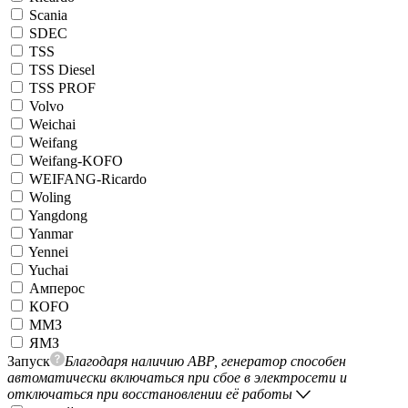
Scania
SDEC
TSS
TSS Diesel
TSS PROF
Volvo
Weichai
Weifang
Weifang-KOFO
WEIFANG-Ricardo
Woling
Yangdong
Yanmar
Yennei
Yuchai
Амперос
КОFO
ММЗ
ЯМЗ
Запуск
Благодаря наличию АВР, генератор способен
автоматически включаться при сбое в электросети и
отключаться при восстановлении её работы