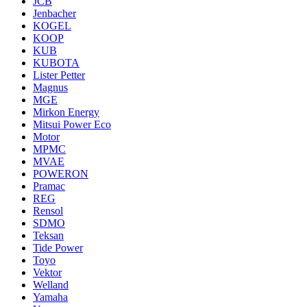
JCB
Jenbacher
KOGEL
KOOP
KUB
KUBOTA
Lister Petter
Magnus
MGE
Mirkon Energy
Mitsui Power Eco
Motor
MPMC
MVAE
POWERON
Pramac
REG
Rensol
SDMO
Teksan
Tide Power
Toyo
Vektor
Welland
Yamaha