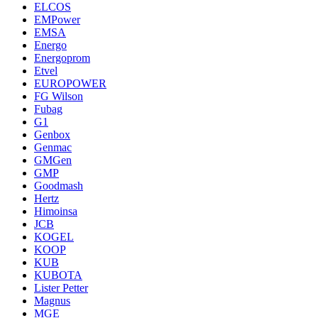
ELCOS
EMPower
EMSA
Energo
Energoprom
Etvel
EUROPOWER
FG Wilson
Fubag
G1
Genbox
Genmac
GMGen
GMP
Goodmash
Hertz
Himoinsa
JCB
KOGEL
KOOP
KUB
KUBOTA
Lister Petter
Magnus
MGE