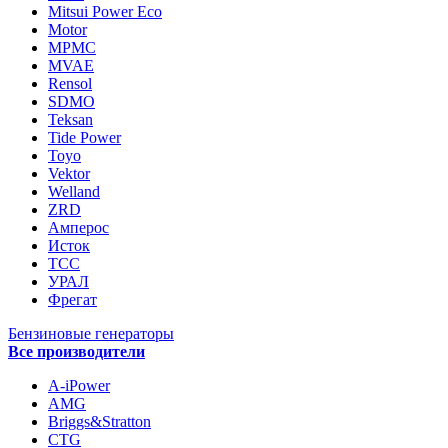
Mitsui Power Eco
Motor
MPMC
MVAE
Rensol
SDMO
Teksan
Tide Power
Toyo
Vektor
Welland
ZRD
Амперос
Исток
ТСС
УРАЛ
Фрегат
Бензиновые генераторы
Все производители
A-iPower
AMG
Briggs&Stratton
CTG