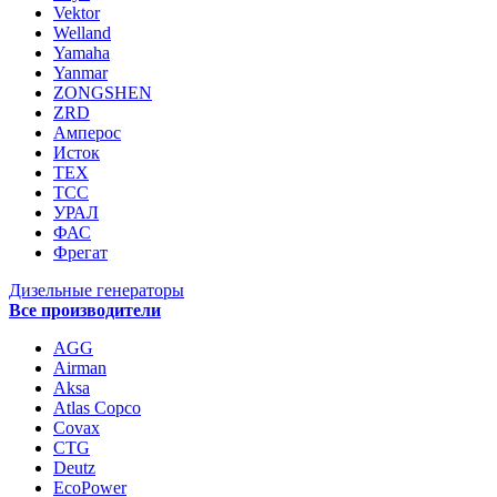
Vektor
Welland
Yamaha
Yanmar
ZONGSHEN
ZRD
Амперос
Исток
ТЕХ
ТСС
УРАЛ
ФАС
Фрегат
Дизельные генераторы
Все производители
AGG
Airman
Aksa
Atlas Copco
Covax
CTG
Deutz
EcoPower