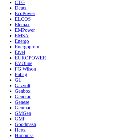
CTG
Deutz
EcoPower
ELCOS
Elemax
EMPower
EMSA
Energo
Energoprom
Etvel
EUROPOWER
EVOline
FG Wilson
Fubag
G1
Gazvolt
Genbox
Generac
Genese
Genmac
GMGen
GMP
Goodmash
Hertz
Himoinsa