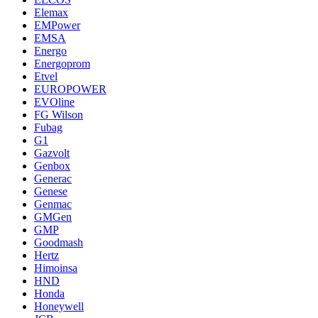
Elemax
EMPower
EMSA
Energo
Energoprom
Etvel
EUROPOWER
EVOline
FG Wilson
Fubag
G1
Gazvolt
Genbox
Generac
Genese
Genmac
GMGen
GMP
Goodmash
Hertz
Himoinsa
HND
Honda
Honeywell