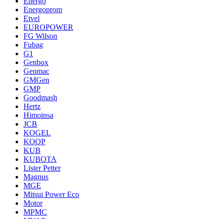
Energo
Energoprom
Etvel
EUROPOWER
FG Wilson
Fubag
G1
Genbox
Genmac
GMGen
GMP
Goodmash
Hertz
Himoinsa
JCB
KOGEL
KOOP
KUB
KUBOTA
Lister Petter
Magnus
MGE
Mitsui Power Eco
Motor
MPMC