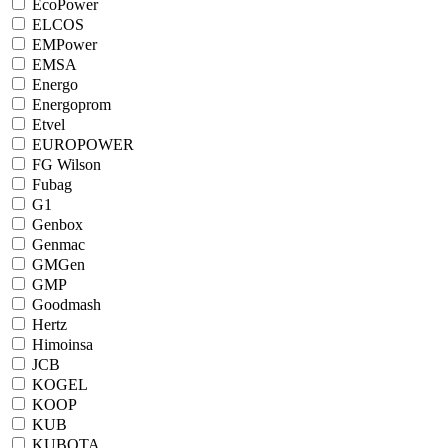
EcoPower
ELCOS
EMPower
EMSA
Energo
Energoprom
Etvel
EUROPOWER
FG Wilson
Fubag
G1
Genbox
Genmac
GMGen
GMP
Goodmash
Hertz
Himoinsa
JCB
KOGEL
KOOP
KUB
KUBOTA