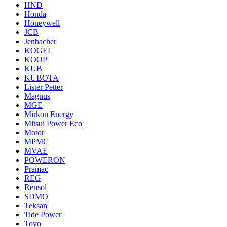
HND
Honda
Honeywell
JCB
Jenbacher
KOGEL
KOOP
KUB
KUBOTA
Lister Petter
Magnus
MGE
Mirkon Energy
Mitsui Power Eco
Motor
MPMC
MVAE
POWERON
Pramac
REG
Rensol
SDMO
Teksan
Tide Power
Toyo