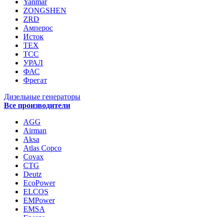
Yanmar
ZONGSHEN
ZRD
Амперос
Исток
ТЕХ
ТСС
УРАЛ
ФАС
Фрегат
Дизельные генераторы
Все производители
AGG
Airman
Aksa
Atlas Copco
Covax
CTG
Deutz
EcoPower
ELCOS
EMPower
EMSA