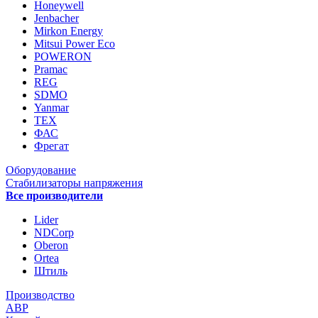
Honeywell
Jenbacher
Mirkon Energy
Mitsui Power Eco
POWERON
Pramac
REG
SDMO
Yanmar
ТЕХ
ФАС
Фрегат
Оборудование
Стабилизаторы напряжения
Все производители
Lider
NDCorp
Oberon
Ortea
Штиль
Производство
АВР