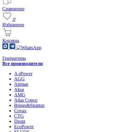
Сравнение
0
Избранное
Корзина
Генераторы
Все производители
A-iPower
AGG
Airman
Aksa
AMG
Atlas Copco
Briggs&Stratton
Covax
CTG
Deutz
EcoPower
ELCOS