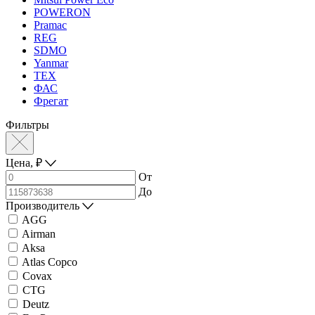
POWERON
Pramac
REG
SDMO
Yanmar
ТЕХ
ФАС
Фрегат
Фильтры
Цена,
₽
От
До
Производитель
AGG
Airman
Aksa
Atlas Copco
Covax
CTG
Deutz