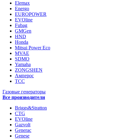
Elemax
Energo
EUROPOWER
EVOline
Fubag
GMGen
HND
Honda
Mitsui Power Eco
MVAE
SDMO
Yamaha
ZONGSHEN
Амперос
ТСС
Газовые генераторы
Все производители
Briggs&Stratton
CTG
EVOline
Gazvolt
Generac
Genese