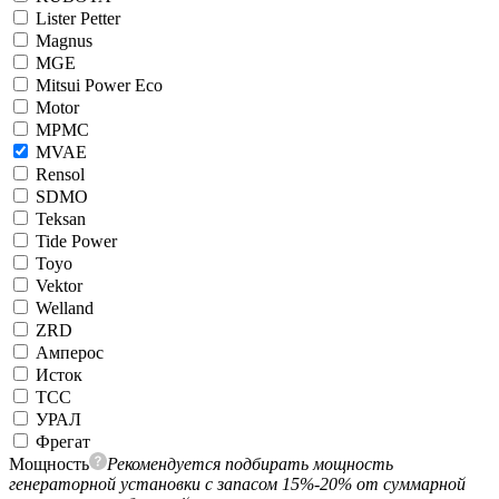
Lister Petter
Magnus
MGE
Mitsui Power Eco
Motor
MPMC
MVAE
Rensol
SDMO
Teksan
Tide Power
Toyo
Vektor
Welland
ZRD
Амперос
Исток
ТСС
УРАЛ
Фрегат
Мощность
Рекомендуется подбирать мощность
генераторной установки с запасом 15%-20% от суммарной