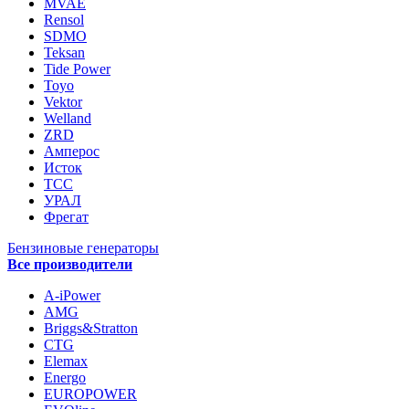
MVAE
Rensol
SDMO
Teksan
Tide Power
Toyo
Vektor
Welland
ZRD
Амперос
Исток
ТСС
УРАЛ
Фрегат
Бензиновые генераторы
Все производители
A-iPower
AMG
Briggs&Stratton
CTG
Elemax
Energo
EUROPOWER