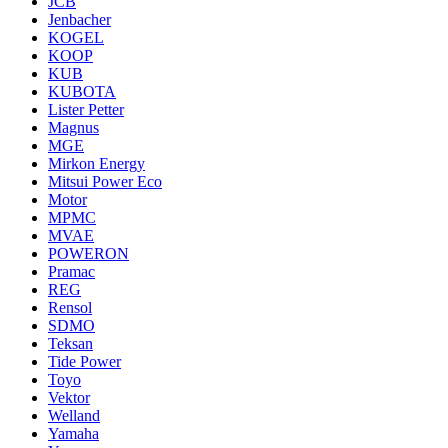
JCB
Jenbacher
KOGEL
KOOP
KUB
KUBOTA
Lister Petter
Magnus
MGE
Mirkon Energy
Mitsui Power Eco
Motor
MPMC
MVAE
POWERON
Pramac
REG
Rensol
SDMO
Teksan
Tide Power
Toyo
Vektor
Welland
Yamaha