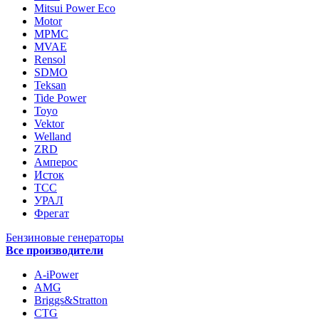
Mitsui Power Eco
Motor
MPMC
MVAE
Rensol
SDMO
Teksan
Tide Power
Toyo
Vektor
Welland
ZRD
Амперос
Исток
ТСС
УРАЛ
Фрегат
Бензиновые генераторы
Все производители
A-iPower
AMG
Briggs&Stratton
CTG