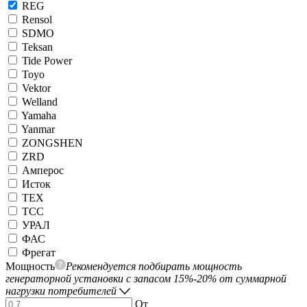
REG
Rensol
SDMO
Teksan
Tide Power
Toyo
Vektor
Welland
Yamaha
Yanmar
ZONGSHEN
ZRD
Амперос
Исток
ТЕХ
ТСС
УРАЛ
ФАС
Фрегат
Мощность
Рекомендуется подбирать мощность
генераторной установки с запасом 15%-20% от суммарной
нагрузки потребителей
От