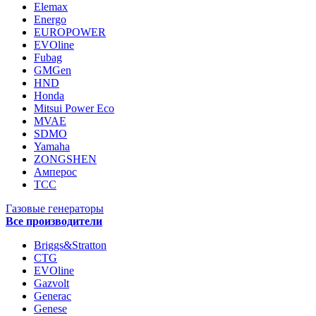
Elemax
Energo
EUROPOWER
EVOline
Fubag
GMGen
HND
Honda
Mitsui Power Eco
MVAE
SDMO
Yamaha
ZONGSHEN
Амперос
ТСС
Газовые генераторы
Все производители
Briggs&Stratton
CTG
EVOline
Gazvolt
Generac
Genese