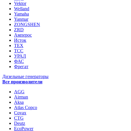
Vektor
Welland
Yamaha
Yanmar
ZONGSHEN
ZRD
Амперос
Исток
ТЕХ
ТСС
УРАЛ
ФАС
Фрегат
Дизельные генераторы
Все производители
AGG
Airman
Aksa
Atlas Copco
Covax
CTG
Deutz
EcoPower