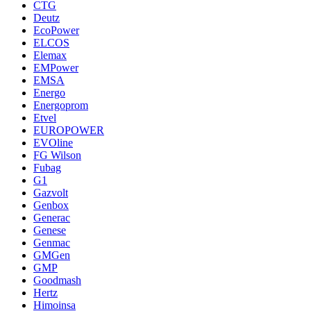
CTG
Deutz
EcoPower
ELCOS
Elemax
EMPower
EMSA
Energo
Energoprom
Etvel
EUROPOWER
EVOline
FG Wilson
Fubag
G1
Gazvolt
Genbox
Generac
Genese
Genmac
GMGen
GMP
Goodmash
Hertz
Himoinsa