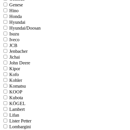
Genese
Hino
Honda
Hyundai
Hyundai/Doosan
Isuzu
Iveco
JCB
Jenbacher
Jichai
John Deere
Kipor
Kofo
Kohler
Komatsu
KOOP
Kubota
KÖGEL
Lambert
Lifan
Lister Petter
Lombargini