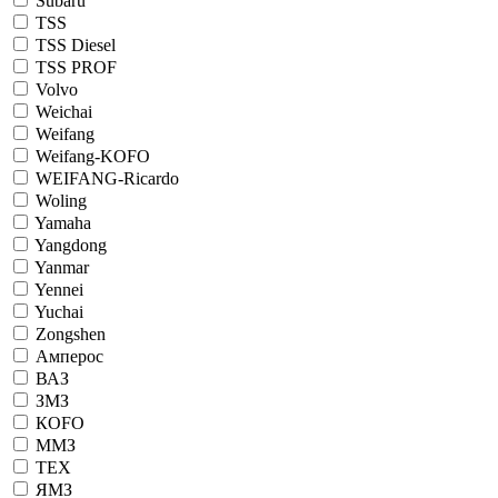
Subaru
TSS
TSS Diesel
TSS PROF
Volvo
Weichai
Weifang
Weifang-KOFO
WEIFANG-Ricardo
Woling
Yamaha
Yangdong
Yanmar
Yennei
Yuchai
Zongshen
Амперос
ВАЗ
ЗМЗ
КОFO
ММЗ
ТЕХ
ЯМЗ