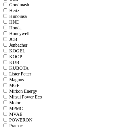
Goodmash
Hertz
Himoinsa
HND
Honda
Honeywell
JCB
Jenbacher
KOGEL
KOOP
KUB
KUBOTA
Lister Petter
Magnus
MGE
Mirkon Energy
Mitsui Power Eco
Motor
MPMC
MVAE
POWERON
Pramac