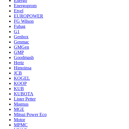
Energo
Energoprom
Etvel
EUROPOWER
FG Wilson
Fubag
G1
Genbox
Genmac
GMGen
GMP
Goodmash
Hertz
Himoinsa
JCB
KOGEL
KOOP
KUB
KUBOTA
Lister Petter
Magnus
MGE
Mitsui Power Eco
Motor
MPMC