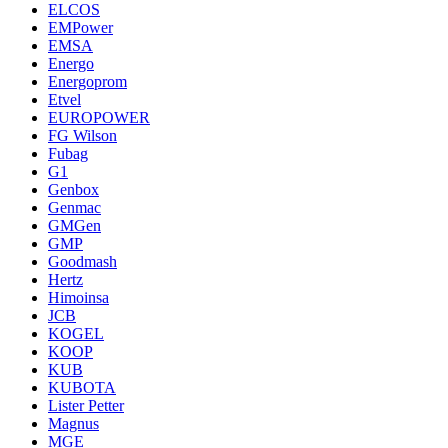
ELCOS
EMPower
EMSA
Energo
Energoprom
Etvel
EUROPOWER
FG Wilson
Fubag
G1
Genbox
Genmac
GMGen
GMP
Goodmash
Hertz
Himoinsa
JCB
KOGEL
KOOP
KUB
KUBOTA
Lister Petter
Magnus
MGE