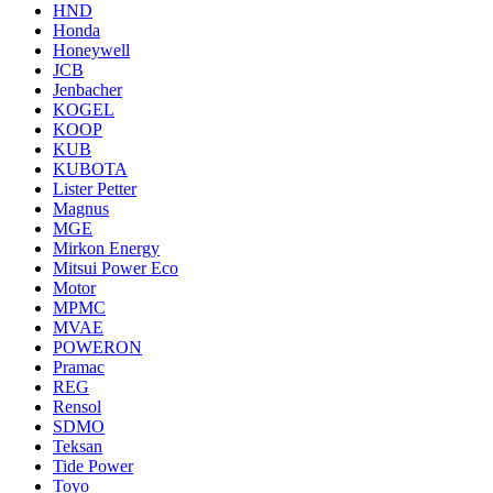
HND
Honda
Honeywell
JCB
Jenbacher
KOGEL
KOOP
KUB
KUBOTA
Lister Petter
Magnus
MGE
Mirkon Energy
Mitsui Power Eco
Motor
MPMC
MVAE
POWERON
Pramac
REG
Rensol
SDMO
Teksan
Tide Power
Toyo