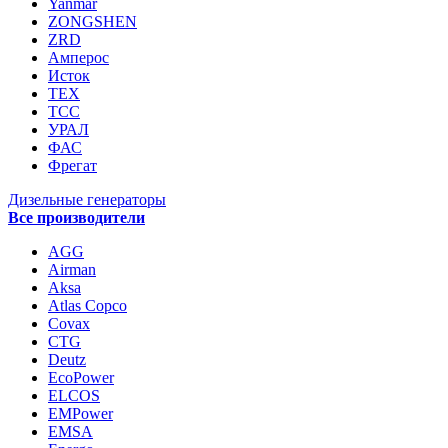
Yanmar
ZONGSHEN
ZRD
Амперос
Исток
ТЕХ
ТСС
УРАЛ
ФАС
Фрегат
Дизельные генераторы
Все производители
AGG
Airman
Aksa
Atlas Copco
Covax
CTG
Deutz
EcoPower
ELCOS
EMPower
EMSA