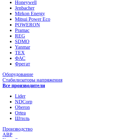
Honeywell
Jenbacher
Mirkon Energy
Mitsui Power Eco
POWERON
Pramac
REG
SDMO
Yanmar
ТЕХ
ФАС
Фрегат
Оборудование
Стабилизаторы напряжения
Все производители
Lider
NDCorp
Oberon
Ortea
Штиль
Производство
АВР