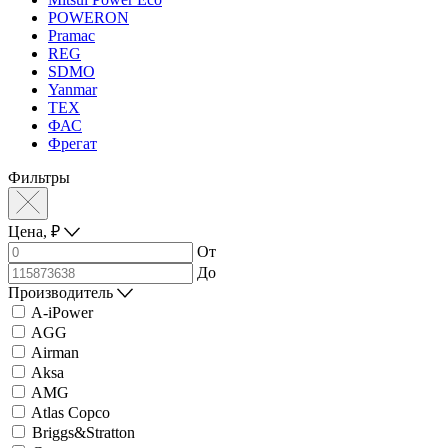
POWERON
Pramac
REG
SDMO
Yanmar
ТЕХ
ФАС
Фрегат
Фильтры
Цена,
₽
От
До
Производитель
A-iPower
AGG
Airman
Aksa
AMG
Atlas Copco
Briggs&Stratton