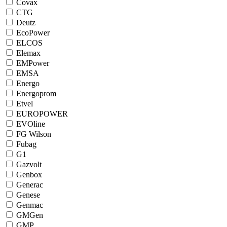
Covax
CTG
Deutz
EcoPower
ELCOS
Elemax
EMPower
EMSA
Energo
Energoprom
Etvel
EUROPOWER
EVOline
FG Wilson
Fubag
G1
Gazvolt
Genbox
Generac
Genese
Genmac
GMGen
GMP