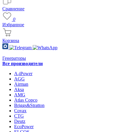
Сравнение
0
Избранное
Корзина
Генераторы
Все производители
A-iPower
AGG
Airman
Aksa
AMG
Atlas Copco
Briggs&Stratton
Covax
CTG
Deutz
EcoPower
ELCOS