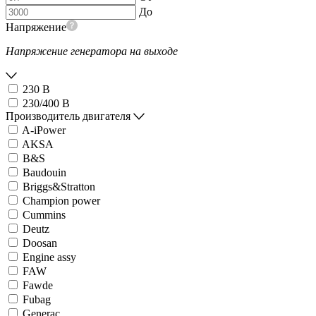
До
Напряжение
Напряжение генератора на выходе
230 В
230/400 В
Производитель двигателя
A-iPower
AKSA
B&S
Baudouin
Briggs&Stratton
Champion power
Cummins
Deutz
Doosan
Engine assy
FAW
Fawde
Fubag
Generac