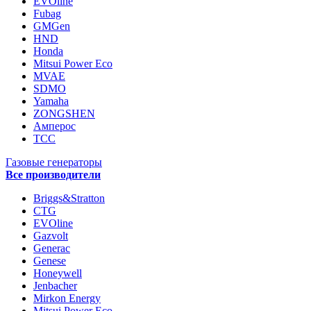
EVOline
Fubag
GMGen
HND
Honda
Mitsui Power Eco
MVAE
SDMO
Yamaha
ZONGSHEN
Амперос
ТСС
Газовые генераторы
Все производители
Briggs&Stratton
CTG
EVOline
Gazvolt
Generac
Genese
Honeywell
Jenbacher
Mirkon Energy
Mitsui Power Eco