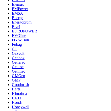
Elemax
EMPower
EMSA
Energo
Energoprom
Etvel
EUROPOWER
EVOline
FG Wilson
Fubag
G1
Gazvolt
Genbox
Generac
Genese
Genmac
GMGen
GMP
Goodmash
Hertz
Himoinsa
HND
Honda
Honeywell