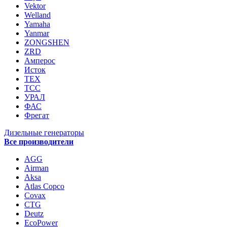
Vektor
Welland
Yamaha
Yanmar
ZONGSHEN
ZRD
Амперос
Исток
ТЕХ
ТСС
УРАЛ
ФАС
Фрегат
Дизельные генераторы
Все производители
AGG
Airman
Aksa
Atlas Copco
Covax
CTG
Deutz
EcoPower