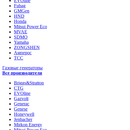
EVOline
Fubag
GMGen
HND
Honda
Mitsui Power Eco
MVAE
SDMO
Yamaha
ZONGSHEN
Амперос
ТСС
Газовые генераторы
Все производители
Briggs&Stratton
CTG
EVOline
Gazvolt
Generac
Genese
Honeywell
Jenbacher
Mirkon Energy
Mitsui Power Eco