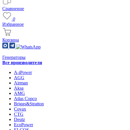
Сравнение
0
Избранное
Корзина
Генераторы
Все производители
A-iPower
AGG
Airman
Aksa
AMG
Atlas Copco
Briggs&Stratton
Covax
CTG
Deutz
EcoPower
ELCOS