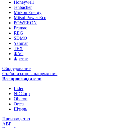
Honeywell
Jenbacher
Mirkon Energy
Mitsui Power Eco
POWERON
Pramac
REG
SDMO
Yanmar
ТЕХ
ФАС
Фрегат
Оборудование
Стабилизаторы напряжения
Все производители
Lider
NDCorp
Oberon
Ortea
Штиль
Производство
АВР