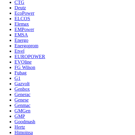
CTG
Deutz
EcoPower
ELCOS
Elemax
EMPower
EMSA
Energo
Energoprom
Etvel
EUROPOWER
EVOline
FG Wilson
Fubag
G1
Gazvolt
Genbox
Generac
Genese
Genmac
GMGen
GMP
Goodmash
Hertz
Himoinsa