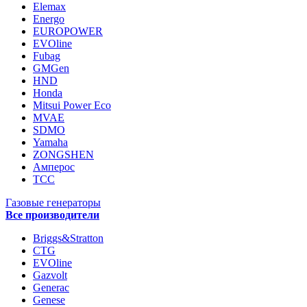
Elemax
Energo
EUROPOWER
EVOline
Fubag
GMGen
HND
Honda
Mitsui Power Eco
MVAE
SDMO
Yamaha
ZONGSHEN
Амперос
ТСС
Газовые генераторы
Все производители
Briggs&Stratton
CTG
EVOline
Gazvolt
Generac
Genese