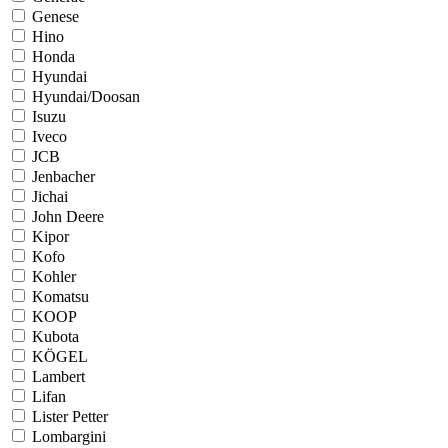
Genese
Hino
Honda
Hyundai
Hyundai/Doosan
Isuzu
Iveco
JCB
Jenbacher
Jichai
John Deere
Kipor
Kofo
Kohler
Komatsu
KOOP
Kubota
KÖGEL
Lambert
Lifan
Lister Petter
Lombargini