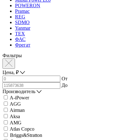
POWERON
Pramac
REG
SDMO
Yanmar
ТЕХ
ФАС
Фрегат
Фильтры
Цена,
₽
От
До
Производитель
A-iPower
AGG
Airman
Aksa
AMG
Atlas Copco
Briggs&Stratton