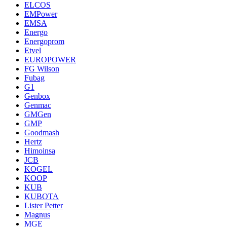
ELCOS
EMPower
EMSA
Energo
Energoprom
Etvel
EUROPOWER
FG Wilson
Fubag
G1
Genbox
Genmac
GMGen
GMP
Goodmash
Hertz
Himoinsa
JCB
KOGEL
KOOP
KUB
KUBOTA
Lister Petter
Magnus
MGE