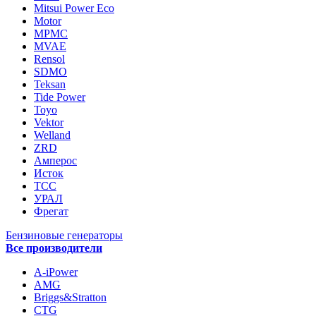
Mitsui Power Eco
Motor
MPMC
MVAE
Rensol
SDMO
Teksan
Tide Power
Toyo
Vektor
Welland
ZRD
Амперос
Исток
ТСС
УРАЛ
Фрегат
Бензиновые генераторы
Все производители
A-iPower
AMG
Briggs&Stratton
CTG