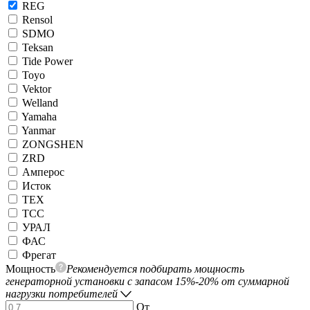
REG
Rensol
SDMO
Teksan
Tide Power
Toyo
Vektor
Welland
Yamaha
Yanmar
ZONGSHEN
ZRD
Амперос
Исток
ТЕХ
ТСС
УРАЛ
ФАС
Фрегат
Мощность
Рекомендуется подбирать мощность
генераторной установки с запасом 15%-20% от суммарной
нагрузки потребителей
От