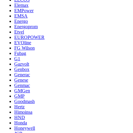
Elemax
EMPower
EMSA
Energo
Energoprom
Etvel
EUROPOWER
EVOline
FG Wilson
Fubag
G1
Gazvolt
Genbox
Generac
Genese
Genmac
GMGen
GMP
Goodmash
Hertz
Himoinsa
HND
Honda
Honeywell