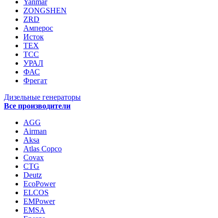
Yanmar
ZONGSHEN
ZRD
Амперос
Исток
ТЕХ
ТСС
УРАЛ
ФАС
Фрегат
Дизельные генераторы
Все производители
AGG
Airman
Aksa
Atlas Copco
Covax
CTG
Deutz
EcoPower
ELCOS
EMPower
EMSA