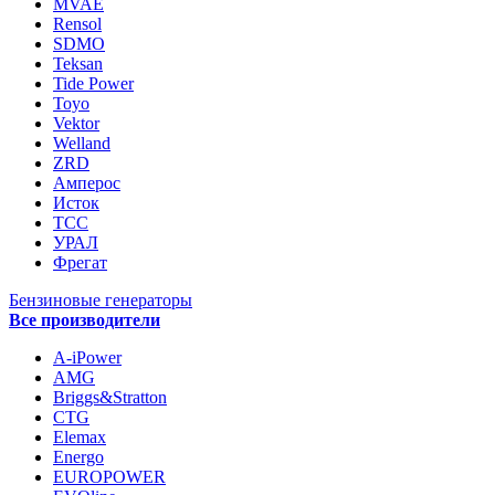
MVAE
Rensol
SDMO
Teksan
Tide Power
Toyo
Vektor
Welland
ZRD
Амперос
Исток
ТСС
УРАЛ
Фрегат
Бензиновые генераторы
Все производители
A-iPower
AMG
Briggs&Stratton
CTG
Elemax
Energo
EUROPOWER