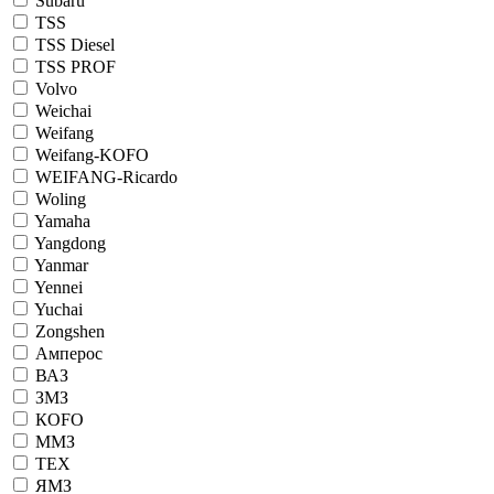
Subaru
TSS
TSS Diesel
TSS PROF
Volvo
Weichai
Weifang
Weifang-KOFO
WEIFANG-Ricardo
Woling
Yamaha
Yangdong
Yanmar
Yennei
Yuchai
Zongshen
Амперос
ВАЗ
ЗМЗ
КОFO
ММЗ
ТЕХ
ЯМЗ