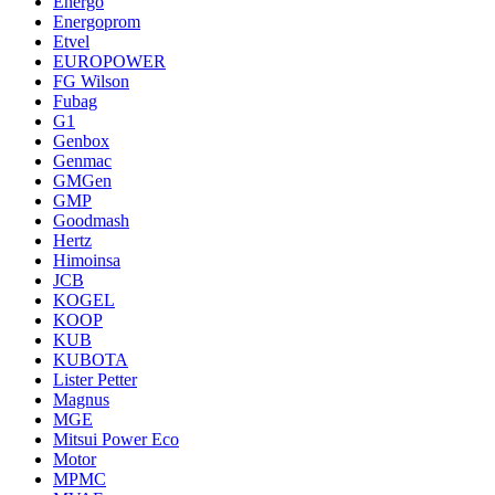
Energo
Energoprom
Etvel
EUROPOWER
FG Wilson
Fubag
G1
Genbox
Genmac
GMGen
GMP
Goodmash
Hertz
Himoinsa
JCB
KOGEL
KOOP
KUB
KUBOTA
Lister Petter
Magnus
MGE
Mitsui Power Eco
Motor
MPMC