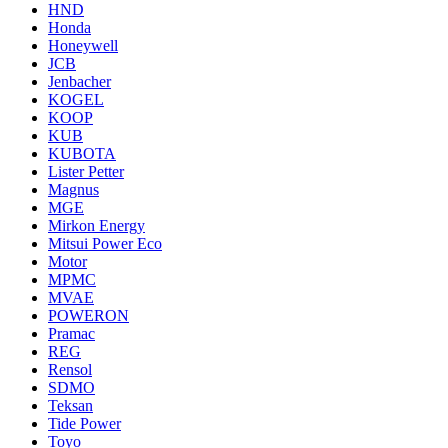
HND
Honda
Honeywell
JCB
Jenbacher
KOGEL
KOOP
KUB
KUBOTA
Lister Petter
Magnus
MGE
Mirkon Energy
Mitsui Power Eco
Motor
MPMC
MVAE
POWERON
Pramac
REG
Rensol
SDMO
Teksan
Tide Power
Toyo