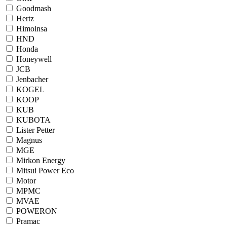
Goodmash
Hertz
Himoinsa
HND
Honda
Honeywell
JCB
Jenbacher
KOGEL
KOOP
KUB
KUBOTA
Lister Petter
Magnus
MGE
Mirkon Energy
Mitsui Power Eco
Motor
MPMC
MVAE
POWERON
Pramac