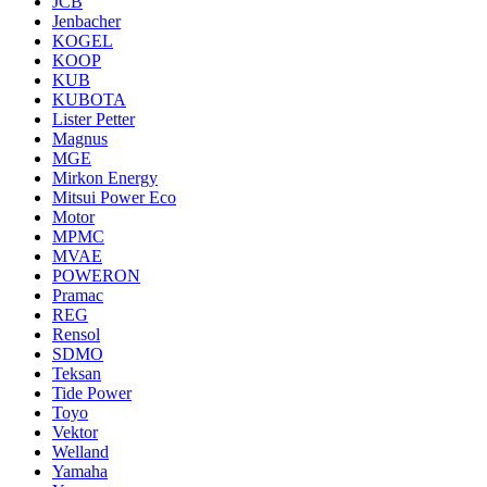
JCB
Jenbacher
KOGEL
KOOP
KUB
KUBOTA
Lister Petter
Magnus
MGE
Mirkon Energy
Mitsui Power Eco
Motor
MPMC
MVAE
POWERON
Pramac
REG
Rensol
SDMO
Teksan
Tide Power
Toyo
Vektor
Welland
Yamaha