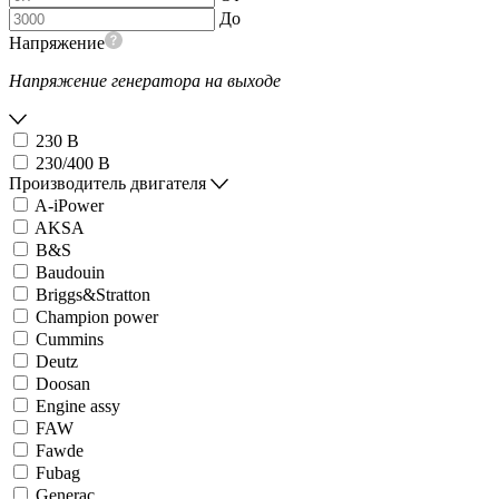
До
Напряжение
Напряжение генератора на выходе
230 В
230/400 В
Производитель двигателя
A-iPower
AKSA
B&S
Baudouin
Briggs&Stratton
Champion power
Cummins
Deutz
Doosan
Engine assy
FAW
Fawde
Fubag
Generac