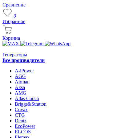
Сравнение
0
Избранное
Корзина
Генераторы
Все производители
A-iPower
AGG
Airman
Aksa
AMG
Atlas Copco
Briggs&Stratton
Covax
CTG
Deutz
EcoPower
ELCOS
Elemax