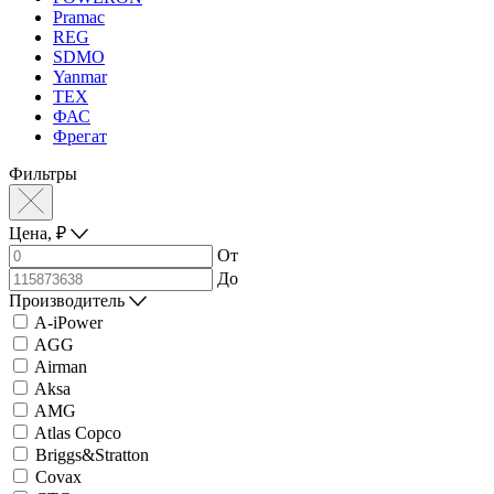
Pramac
REG
SDMO
Yanmar
ТЕХ
ФАС
Фрегат
Фильтры
Цена,
₽
От
До
Производитель
A-iPower
AGG
Airman
Aksa
AMG
Atlas Copco
Briggs&Stratton
Covax