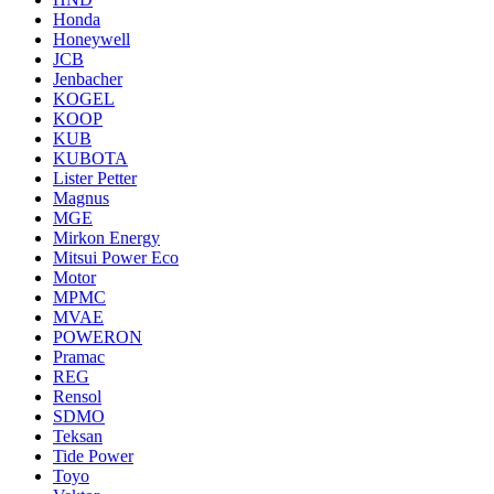
Honda
Honeywell
JCB
Jenbacher
KOGEL
KOOP
KUB
KUBOTA
Lister Petter
Magnus
MGE
Mirkon Energy
Mitsui Power Eco
Motor
MPMC
MVAE
POWERON
Pramac
REG
Rensol
SDMO
Teksan
Tide Power
Toyo