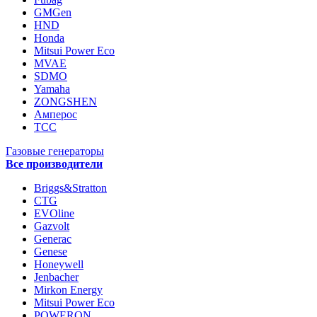
GMGen
HND
Honda
Mitsui Power Eco
MVAE
SDMO
Yamaha
ZONGSHEN
Амперос
ТСС
Газовые генераторы
Все производители
Briggs&Stratton
CTG
EVOline
Gazvolt
Generac
Genese
Honeywell
Jenbacher
Mirkon Energy
Mitsui Power Eco
POWERON