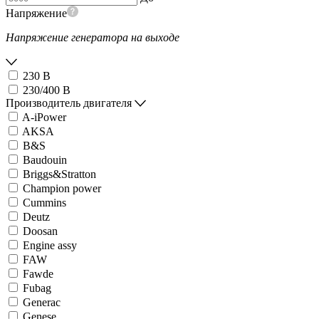
Напряжение
Напряжение генератора на выходе
230 В
230/400 В
Производитель двигателя
A-iPower
AKSA
B&S
Baudouin
Briggs&Stratton
Champion power
Cummins
Deutz
Doosan
Engine assy
FAW
Fawde
Fubag
Generac
Genese