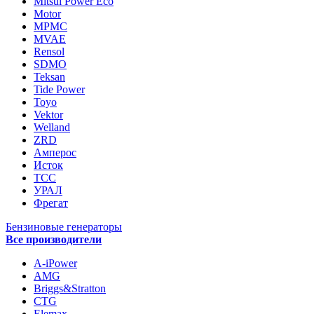
Mitsui Power Eco
Motor
MPMC
MVAE
Rensol
SDMO
Teksan
Tide Power
Toyo
Vektor
Welland
ZRD
Амперос
Исток
ТСС
УРАЛ
Фрегат
Бензиновые генераторы
Все производители
A-iPower
AMG
Briggs&Stratton
CTG
Elemax