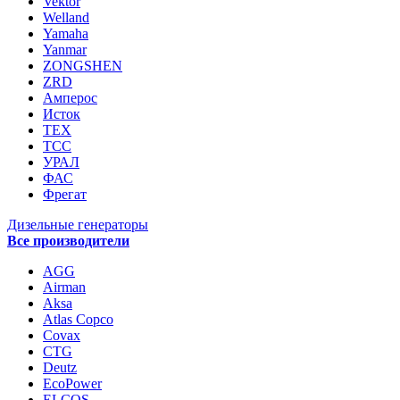
Vektor
Welland
Yamaha
Yanmar
ZONGSHEN
ZRD
Амперос
Исток
ТЕХ
ТСС
УРАЛ
ФАС
Фрегат
Дизельные генераторы
Все производители
AGG
Airman
Aksa
Atlas Copco
Covax
CTG
Deutz
EcoPower
ELCOS