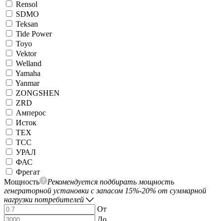
Rensol
SDMO
Teksan
Tide Power
Toyo
Vektor
Welland
Yamaha
Yanmar
ZONGSHEN
ZRD
Амперос
Исток
ТЕХ
ТСС
УРАЛ
ФАС
Фрегат
Мощность
Рекомендуется подбирать мощность
генераторной установки с запасом 15%-20% от суммарной
нагрузки потребителей
От
До