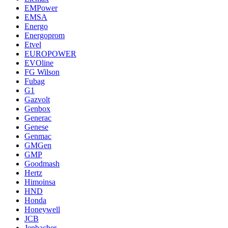
EMPower
EMSA
Energo
Energoprom
Etvel
EUROPOWER
EVOline
FG Wilson
Fubag
G1
Gazvolt
Genbox
Generac
Genese
Genmac
GMGen
GMP
Goodmash
Hertz
Himoinsa
HND
Honda
Honeywell
JCB
Jenbacher