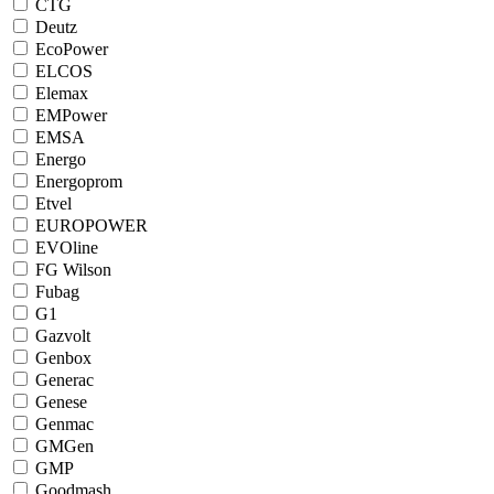
CTG
Deutz
EcoPower
ELCOS
Elemax
EMPower
EMSA
Energo
Energoprom
Etvel
EUROPOWER
EVOline
FG Wilson
Fubag
G1
Gazvolt
Genbox
Generac
Genese
Genmac
GMGen
GMP
Goodmash