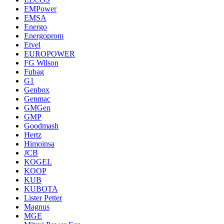
EMPower
EMSA
Energo
Energoprom
Etvel
EUROPOWER
FG Wilson
Fubag
G1
Genbox
Genmac
GMGen
GMP
Goodmash
Hertz
Himoinsa
JCB
KOGEL
KOOP
KUB
KUBOTA
Lister Petter
Magnus
MGE