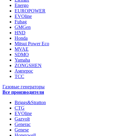
Energo
EUROPOWER
EVOline
Fubag
GMGen
HND
Honda
Mitsui Power Eco
MVAE
SDMO
Yamaha
ZONGSHEN
Амперос
ТСС
Газовые генераторы
Все производители
Briggs&Stratton
CTG
EVOline
Gazvolt
Generac
Genese
Honeywell