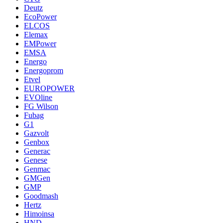
Deutz
EcoPower
ELCOS
Elemax
EMPower
EMSA
Energo
Energoprom
Etvel
EUROPOWER
EVOline
FG Wilson
Fubag
G1
Gazvolt
Genbox
Generac
Genese
Genmac
GMGen
GMP
Goodmash
Hertz
Himoinsa
HND