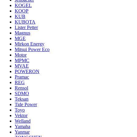
KOGEL
KOOP
KUB
KUBOTA
Lister Petter
Magnus
MGE
Mirkon Energy
Mitsui Power Eco
Motor
MPMC
MVAE
POWERON
Pramac
REG
Rensol
SDMO
Teksan
Tide Power
Toyo
Vektor
Welland
Yamaha
Yanmar