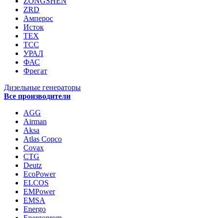
ZONGSHEN
ZRD
Амперос
Исток
ТЕХ
ТСС
УРАЛ
ФАС
Фрегат
Дизельные генераторы
Все производители
AGG
Airman
Aksa
Atlas Copco
Covax
CTG
Deutz
EcoPower
ELCOS
EMPower
EMSA
Energo
Energoprom