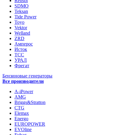
Rensol
SDMO
Teksan
Tide Power
Toyo
Vektor
Welland
ZRD
Амперос
Исток
ТСС
УРАЛ
Фрегат
Бензиновые генераторы
Все производители
A-iPower
AMG
Briggs&Stratton
CTG
Elemax
Energo
EUROPOWER
EVOline
Fubag