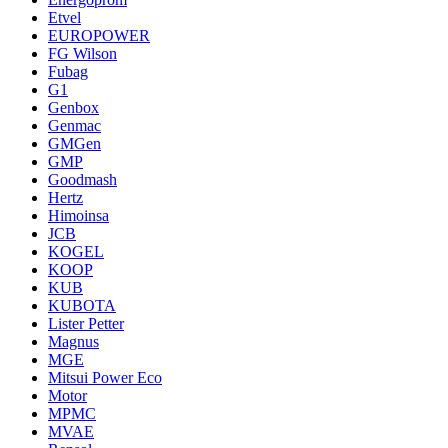
Etvel
EUROPOWER
FG Wilson
Fubag
G1
Genbox
Genmac
GMGen
GMP
Goodmash
Hertz
Himoinsa
JCB
KOGEL
KOOP
KUB
KUBOTA
Lister Petter
Magnus
MGE
Mitsui Power Eco
Motor
MPMC
MVAE