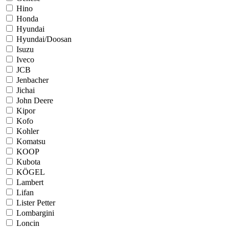
Hino
Honda
Hyundai
Hyundai/Doosan
Isuzu
Iveco
JCB
Jenbacher
Jichai
John Deere
Kipor
Kofo
Kohler
Komatsu
KOOP
Kubota
KÖGEL
Lambert
Lifan
Lister Petter
Lombargini
Loncin