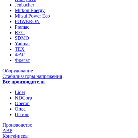
Jenbacher
Mirkon Energy
Mitsui Power Eco
POWERON
Pramac
REG
SDMO
Yanmar
ТЕХ
ФАС
Фрегат
Оборудование
Стабилизаторы напряжения
Все производители
Lider
NDCorp
Oberon
Ortea
Штиль
Производство
АВР
Контейнеры