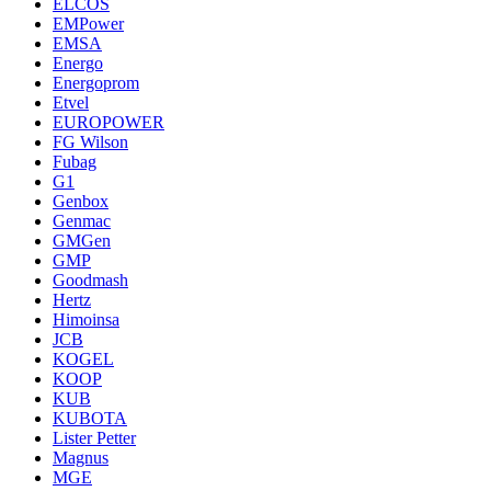
ELCOS
EMPower
EMSA
Energo
Energoprom
Etvel
EUROPOWER
FG Wilson
Fubag
G1
Genbox
Genmac
GMGen
GMP
Goodmash
Hertz
Himoinsa
JCB
KOGEL
KOOP
KUB
KUBOTA
Lister Petter
Magnus
MGE