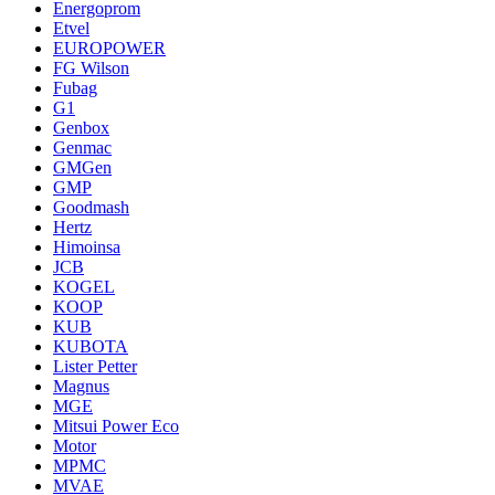
Energoprom
Etvel
EUROPOWER
FG Wilson
Fubag
G1
Genbox
Genmac
GMGen
GMP
Goodmash
Hertz
Himoinsa
JCB
KOGEL
KOOP
KUB
KUBOTA
Lister Petter
Magnus
MGE
Mitsui Power Eco
Motor
MPMC
MVAE