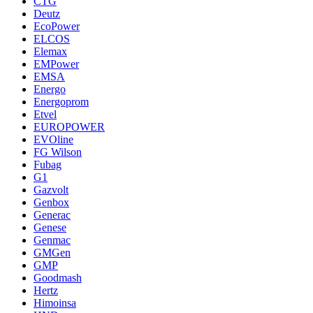
CTG
Deutz
EcoPower
ELCOS
Elemax
EMPower
EMSA
Energo
Energoprom
Etvel
EUROPOWER
EVOline
FG Wilson
Fubag
G1
Gazvolt
Genbox
Generac
Genese
Genmac
GMGen
GMP
Goodmash
Hertz
Himoinsa