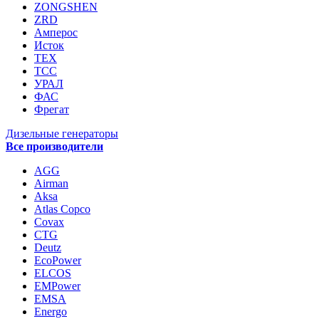
ZONGSHEN
ZRD
Амперос
Исток
ТЕХ
ТСС
УРАЛ
ФАС
Фрегат
Дизельные генераторы
Все производители
AGG
Airman
Aksa
Atlas Copco
Covax
CTG
Deutz
EcoPower
ELCOS
EMPower
EMSA
Energo