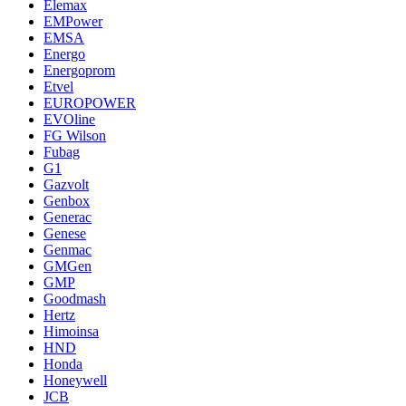
Elemax
EMPower
EMSA
Energo
Energoprom
Etvel
EUROPOWER
EVOline
FG Wilson
Fubag
G1
Gazvolt
Genbox
Generac
Genese
Genmac
GMGen
GMP
Goodmash
Hertz
Himoinsa
HND
Honda
Honeywell
JCB