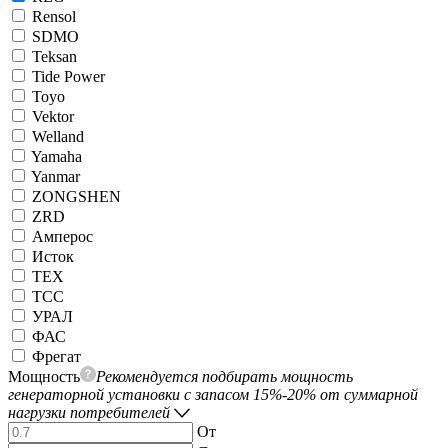
Rensol
SDMO
Teksan
Tide Power
Toyo
Vektor
Welland
Yamaha
Yanmar
ZONGSHEN
ZRD
Амперос
Исток
ТЕХ
ТСС
УРАЛ
ФАС
Фрегат
Мощность
Рекомендуется подбирать мощность
генераторной установки с запасом 15%-20% от суммарной
нагрузки потребителей
От