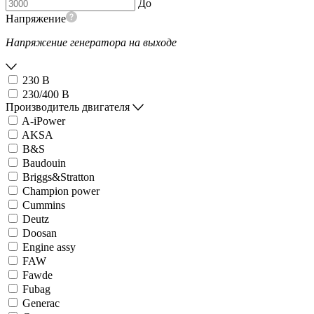
До
Напряжение
Напряжение генератора на выходе
230 В
230/400 В
Производитель двигателя
A-iPower
AKSA
B&S
Baudouin
Briggs&Stratton
Champion power
Cummins
Deutz
Doosan
Engine assy
FAW
Fawde
Fubag
Generac