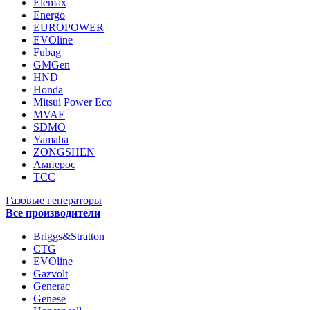
Elemax
Energo
EUROPOWER
EVOline
Fubag
GMGen
HND
Honda
Mitsui Power Eco
MVAE
SDMO
Yamaha
ZONGSHEN
Амперос
ТСС
Газовые генераторы
Все производители
Briggs&Stratton
CTG
EVOline
Gazvolt
Generac
Genese