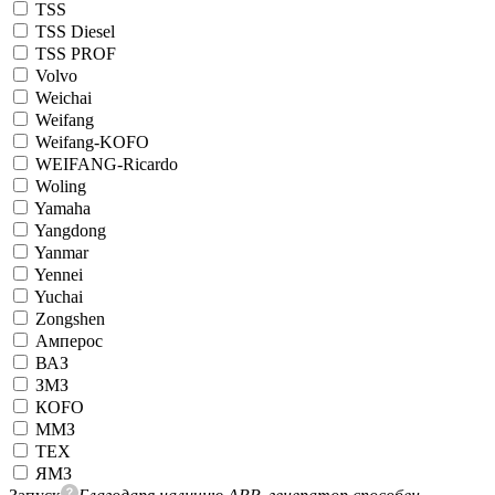
TSS
TSS Diesel
TSS PROF
Volvo
Weichai
Weifang
Weifang-KOFO
WEIFANG-Ricardo
Woling
Yamaha
Yangdong
Yanmar
Yennei
Yuchai
Zongshen
Амперос
ВАЗ
ЗМЗ
КОFO
ММЗ
ТЕХ
ЯМЗ