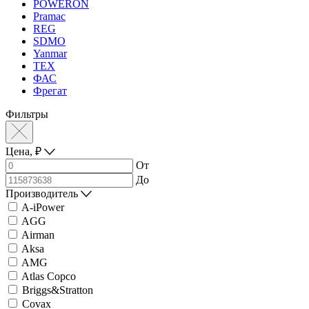
POWERON
Pramac
REG
SDMO
Yanmar
ТЕХ
ФАС
Фрегат
Фильтры
Цена,
₽
От
До
Производитель
A-iPower
AGG
Airman
Aksa
AMG
Atlas Copco
Briggs&Stratton
Covax