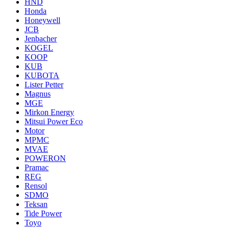
HND
Honda
Honeywell
JCB
Jenbacher
KOGEL
KOOP
KUB
KUBOTA
Lister Petter
Magnus
MGE
Mirkon Energy
Mitsui Power Eco
Motor
MPMC
MVAE
POWERON
Pramac
REG
Rensol
SDMO
Teksan
Tide Power
Toyo