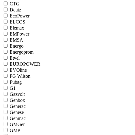
CTG
Deutz
EcoPower
ELCOS
Elemax
EMPower
EMSA
Energo
Energoprom
Etvel
EUROPOWER
EVOline
FG Wilson
Fubag
G1
Gazvolt
Genbox
Generac
Genese
Genmac
GMGen
GMP