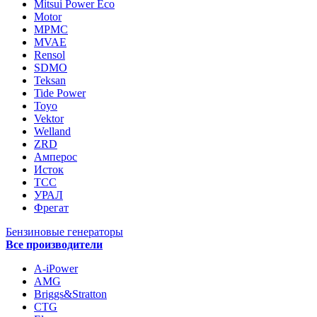
Mitsui Power Eco
Motor
MPMC
MVAE
Rensol
SDMO
Teksan
Tide Power
Toyo
Vektor
Welland
ZRD
Амперос
Исток
ТСС
УРАЛ
Фрегат
Бензиновые генераторы
Все производители
A-iPower
AMG
Briggs&Stratton
CTG