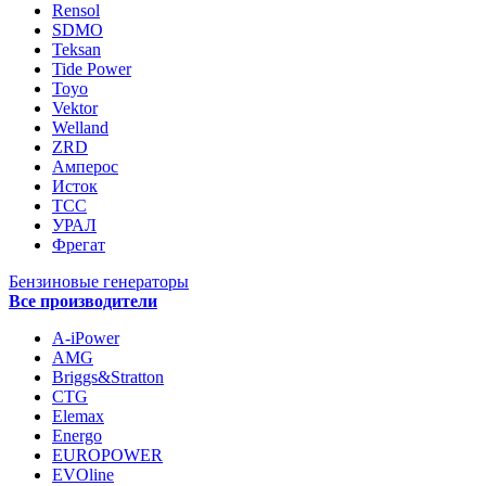
Rensol
SDMO
Teksan
Tide Power
Toyo
Vektor
Welland
ZRD
Амперос
Исток
ТСС
УРАЛ
Фрегат
Бензиновые генераторы
Все производители
A-iPower
AMG
Briggs&Stratton
CTG
Elemax
Energo
EUROPOWER
EVOline