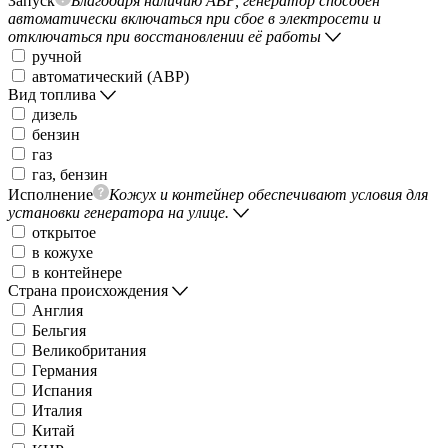
Запуск
Благодаря наличию АВР, генератор способен
автоматически включаться при сбое в электросети и
отключаться при восстановлении её работы
ручной
автоматический (АВР)
Вид топлива
дизель
бензин
газ
газ, бензин
Исполнение
Кожух и контейнер обеспечивают условия для
установки генератора на улице.
открытое
в кожухе
в контейнере
Страна происхождения
Англия
Бельгия
Великобритания
Германия
Испания
Италия
Китай