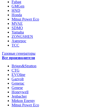
Fubag
GMGen
HND
Honda
Mitsui Power Eco
MVAE
SDMO
Yamaha
ZONGSHEN
Амперос
ТСС
Газовые генераторы
Все производители
Briggs&Stratton
CTG
EVOline
Gazvolt
Generac
Genese
Honeywell
Jenbacher
Mirkon Energy
Mitsui Power Eco