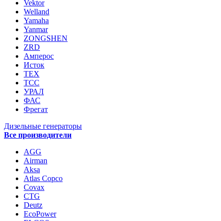
Vektor
Welland
Yamaha
Yanmar
ZONGSHEN
ZRD
Амперос
Исток
ТЕХ
ТСС
УРАЛ
ФАС
Фрегат
Дизельные генераторы
Все производители
AGG
Airman
Aksa
Atlas Copco
Covax
CTG
Deutz
EcoPower