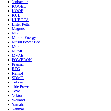
Jenbacher
KOGEL
KOOP
KUB
KUBOTA
Lister Petter
Magnus
MGE
Mirkon Energy
Mitsui Power Eco
Motor
MPMC
MVAE
POWERON
Pramac
REG
Rensol
SDMO
Teksan
Tide Power
Toyo
Vektor
Welland
Yamaha
Yanmar