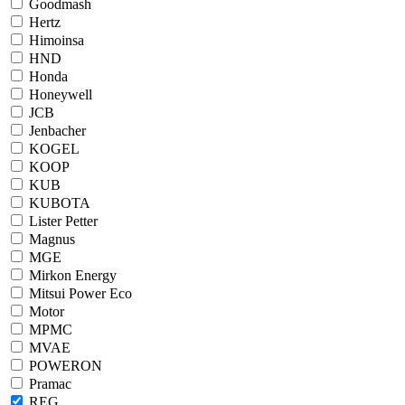
Goodmash
Hertz
Himoinsa
HND
Honda
Honeywell
JCB
Jenbacher
KOGEL
KOOP
KUB
KUBOTA
Lister Petter
Magnus
MGE
Mirkon Energy
Mitsui Power Eco
Motor
MPMC
MVAE
POWERON
Pramac
REG