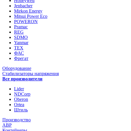
Honeywell
Jenbacher
Mirkon Energy
Mitsui Power Eco
POWERON
Pramac
REG
SDMO
Yanmar
ТЕХ
ФАС
Фрегат
Оборудование
Стабилизаторы напряжения
Все производители
Lider
NDCorp
Oberon
Ortea
Штиль
Производство
АВР
Контейнеры