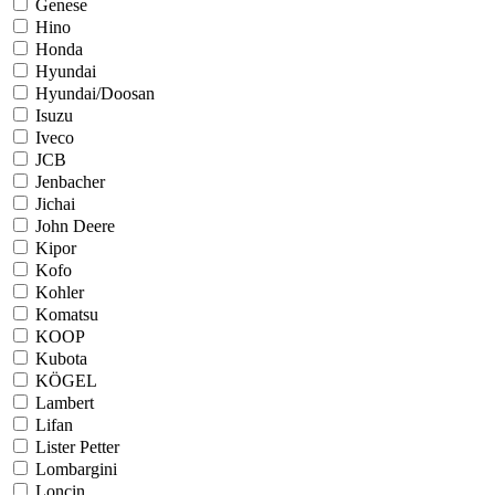
Genese
Hino
Honda
Hyundai
Hyundai/Doosan
Isuzu
Iveco
JCB
Jenbacher
Jichai
John Deere
Kipor
Kofo
Kohler
Komatsu
KOOP
Kubota
KÖGEL
Lambert
Lifan
Lister Petter
Lombargini
Loncin