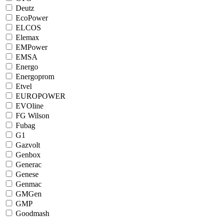
Deutz
EcoPower
ELCOS
Elemax
EMPower
EMSA
Energo
Energoprom
Etvel
EUROPOWER
EVOline
FG Wilson
Fubag
G1
Gazvolt
Genbox
Generac
Genese
Genmac
GMGen
GMP
Goodmash