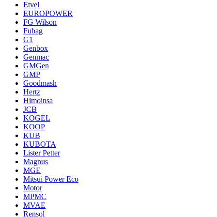
Etvel
EUROPOWER
FG Wilson
Fubag
G1
Genbox
Genmac
GMGen
GMP
Goodmash
Hertz
Himoinsa
JCB
KOGEL
KOOP
KUB
KUBOTA
Lister Petter
Magnus
MGE
Mitsui Power Eco
Motor
MPMC
MVAE
Rensol