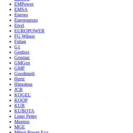
EMPower
EMSA
Energo
Energoprom
Etvel
EUROPOWER
FG Wilson
Fubag
G1
Genbox
Genmac
GMGen
GMP
Goodmash
Hertz
Himoinsa
JCB
KOGEL
KOOP
KUB
KUBOTA
Lister Petter
Magnus
MGE
Mitsui Power Eco