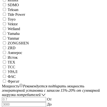
Rensol
SDMO
Teksan
Tide Power
Toyo
Vektor
Welland
Yamaha
Yanmar
ZONGSHEN
ZRD
Амперос
Исток
ТЕХ
ТСС
УРАЛ
ФАС
Фрегат
Мощность
Рекомендуется подбирать мощность
генераторной установки с запасом 15%-20% от суммарной
нагрузки потребителей
От
До