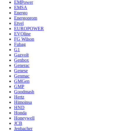
EMPower
EMSA
Energo
Energoprom
Etvel
EUROPOWER
EVOline
FG Wilson
Fubag
G1
Gazvolt
Genbox
Generac
Genese
Genmac
GMGen
GMP
Goodmash
Hertz
Himoinsa
HND
Honda
Honeywell
JCB
Jenbacher