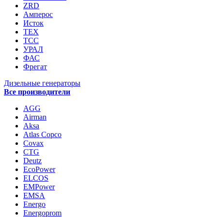
ZRD
Амперос
Исток
ТЕХ
ТСС
УРАЛ
ФАС
Фрегат
Дизельные генераторы
Все производители
AGG
Airman
Aksa
Atlas Copco
Covax
CTG
Deutz
EcoPower
ELCOS
EMPower
EMSA
Energo
Energoprom