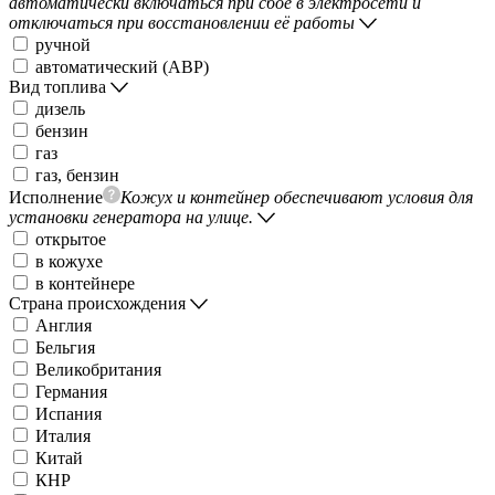
автоматически включаться при сбое в электросети и
отключаться при восстановлении её работы
ручной
автоматический (АВР)
Вид топлива
дизель
бензин
газ
газ, бензин
Исполнение
Кожух и контейнер обеспечивают условия для
установки генератора на улице.
открытое
в кожухе
в контейнере
Страна происхождения
Англия
Бельгия
Великобритания
Германия
Испания
Италия
Китай
КНР