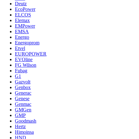
Deutz
EcoPower
ELCOS
Elemax
EMPower
EMSA
Energo
Energoprom
Etvel
EUROPOWER
EVOline
FG Wilson
Fubag
G1
Gazvolt
Genbox
Generac
Genese
Genmac
GMGen
GMP
Goodmash
Hertz
Himoinsa
HND