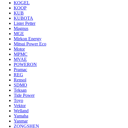
KOGEL
KOOP
KUB
KUBOTA
Lister Petter
Magnus
MGE
Mirkon Energy
Mitsui Power Eco
Motor
MPMC
MVAE
POWERON
Pramac
REG
Rensol
SDMO
Teksan
Tide Power
Toyo
Vektor
Welland
Yamaha
Yanmar
ZONGSHEN