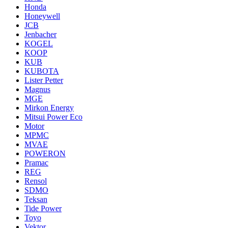
Honda
Honeywell
JCB
Jenbacher
KOGEL
KOOP
KUB
KUBOTA
Lister Petter
Magnus
MGE
Mirkon Energy
Mitsui Power Eco
Motor
MPMC
MVAE
POWERON
Pramac
REG
Rensol
SDMO
Teksan
Tide Power
Toyo
Vektor