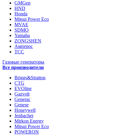
GMGen
HND
Honda
Mitsui Power Eco
MVAE
SDMO
Yamaha
ZONGSHEN
Амперос
ТСС
Газовые генераторы
Все производители
Briggs&Stratton
CTG
EVOline
Gazvolt
Generac
Genese
Honeywell
Jenbacher
Mirkon Energy
Mitsui Power Eco
POWERON