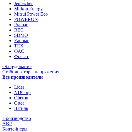
Jenbacher
Mirkon Energy
Mitsui Power Eco
POWERON
Pramac
REG
SDMO
Yanmar
ТЕХ
ФАС
Фрегат
Оборудование
Стабилизаторы напряжения
Все производители
Lider
NDCorp
Oberon
Ortea
Штиль
Производство
АВР
Контейнеры