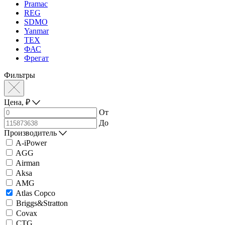
Pramac
REG
SDMO
Yanmar
ТЕХ
ФАС
Фрегат
Фильтры
Цена,
₽
От
До
Производитель
A-iPower
AGG
Airman
Aksa
AMG
Atlas Copco
Briggs&Stratton
Covax
CTG