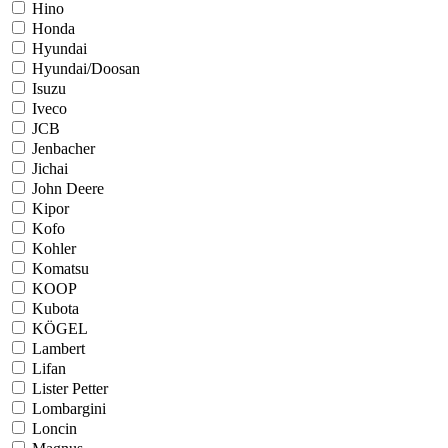
Hino
Honda
Hyundai
Hyundai/Doosan
Isuzu
Iveco
JCB
Jenbacher
Jichai
John Deere
Kipor
Kofo
Kohler
Komatsu
KOOP
Kubota
KÖGEL
Lambert
Lifan
Lister Petter
Lombargini
Loncin