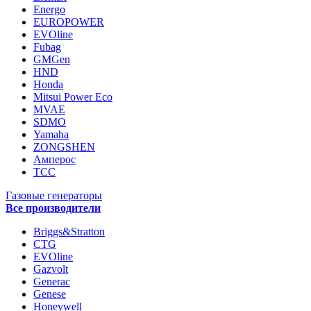
Energo
EUROPOWER
EVOline
Fubag
GMGen
HND
Honda
Mitsui Power Eco
MVAE
SDMO
Yamaha
ZONGSHEN
Амперос
ТСС
Газовые генераторы
Все производители
Briggs&Stratton
CTG
EVOline
Gazvolt
Generac
Genese
Honeywell