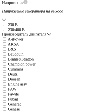
Напряжение
Напряжение генератора на выходе
230 В
230/400 В
Производитель двигателя
A-iPower
AKSA
B&S
Baudouin
Briggs&Stratton
Champion power
Cummins
Deutz
Doosan
Engine assy
FAW
Fawde
Fubag
Generac
Genese