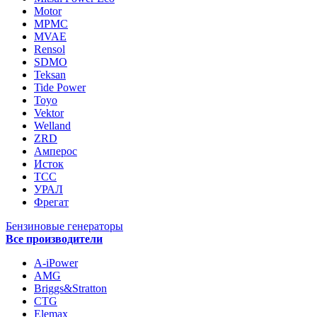
Motor
MPMC
MVAE
Rensol
SDMO
Teksan
Tide Power
Toyo
Vektor
Welland
ZRD
Амперос
Исток
ТСС
УРАЛ
Фрегат
Бензиновые генераторы
Все производители
A-iPower
AMG
Briggs&Stratton
CTG
Elemax