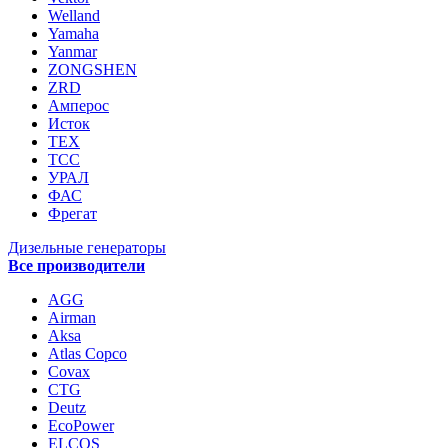
Welland
Yamaha
Yanmar
ZONGSHEN
ZRD
Амперос
Исток
ТЕХ
ТСС
УРАЛ
ФАС
Фрегат
Дизельные генераторы
Все производители
AGG
Airman
Aksa
Atlas Copco
Covax
CTG
Deutz
EcoPower
ELCOS