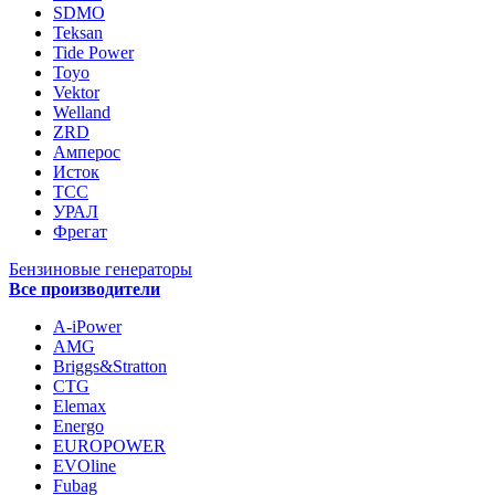
SDMO
Teksan
Tide Power
Toyo
Vektor
Welland
ZRD
Амперос
Исток
ТСС
УРАЛ
Фрегат
Бензиновые генераторы
Все производители
A-iPower
AMG
Briggs&Stratton
CTG
Elemax
Energo
EUROPOWER
EVOline
Fubag