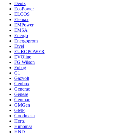
Deutz
EcoPower
ELCOS
Elemax
EMPower
EMSA
Energo
Energoprom
Etvel
EUROPOWER
EVOline
FG Wilson
Fubag
G1
Gazvolt
Genbox
Generac
Genese
Genmac
GMGen
GMP
Goodmash
Hertz
Himoinsa
HND