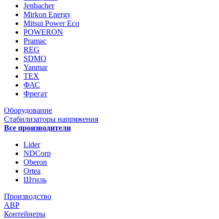
Jenbacher
Mirkon Energy
Mitsui Power Eco
POWERON
Pramac
REG
SDMO
Yanmar
ТЕХ
ФАС
Фрегат
Оборудование
Стабилизаторы напряжения
Все производители
Lider
NDCorp
Oberon
Ortea
Штиль
Производство
АВР
Контейнеры