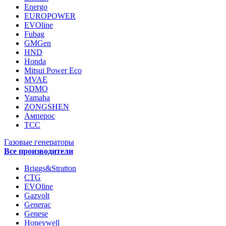
Energo
EUROPOWER
EVOline
Fubag
GMGen
HND
Honda
Mitsui Power Eco
MVAE
SDMO
Yamaha
ZONGSHEN
Амперос
ТСС
Газовые генераторы
Все производители
Briggs&Stratton
CTG
EVOline
Gazvolt
Generac
Genese
Honeywell