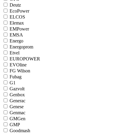
Deutz
EcoPower
ELCOS
Elemax
EMPower
EMSA
Energo
Energoprom
Etvel
EUROPOWER
EVOline
FG Wilson
Fubag
G1
Gazvolt
Genbox
Generac
Genese
Genmac
GMGen
GMP
Goodmash