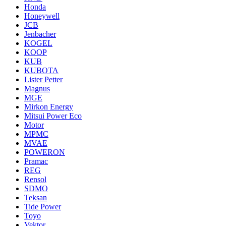
Honda
Honeywell
JCB
Jenbacher
KOGEL
KOOP
KUB
KUBOTA
Lister Petter
Magnus
MGE
Mirkon Energy
Mitsui Power Eco
Motor
MPMC
MVAE
POWERON
Pramac
REG
Rensol
SDMO
Teksan
Tide Power
Toyo
Vektor