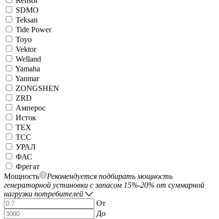
Rensol
SDMO
Teksan
Tide Power
Toyo
Vektor
Welland
Yamaha
Yanmar
ZONGSHEN
ZRD
Амперос
Исток
ТЕХ
ТСС
УРАЛ
ФАС
Фрегат
Мощность
Рекомендуется подбирать мощность
генераторной установки с запасом 15%-20% от суммарной
нагрузки потребителей
От
До