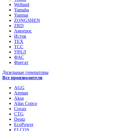
Welland
Yamaha
Yanmar
ZONGSHEN
ZRD
Амперос
Исток
ТЕХ
ТСС
УРАЛ
ФАС
Фрегат
Дизельные генераторы
Все производители
AGG
Airman
Aksa
Atlas Copco
Covax
CTG
Deutz
EcoPower
ELCOS