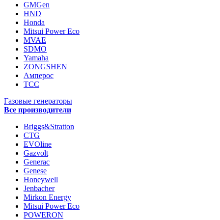
GMGen
HND
Honda
Mitsui Power Eco
MVAE
SDMO
Yamaha
ZONGSHEN
Амперос
ТСС
Газовые генераторы
Все производители
Briggs&Stratton
CTG
EVOline
Gazvolt
Generac
Genese
Honeywell
Jenbacher
Mirkon Energy
Mitsui Power Eco
POWERON