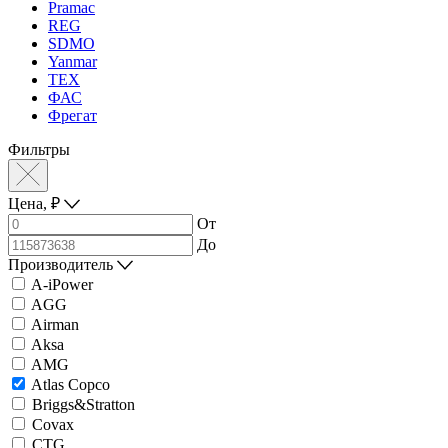
Pramac
REG
SDMO
Yanmar
ТЕХ
ФАС
Фрегат
Фильтры
Цена,
₽
От
До
Производитель
A-iPower
AGG
Airman
Aksa
AMG
Atlas Copco
Briggs&Stratton
Covax
CTG