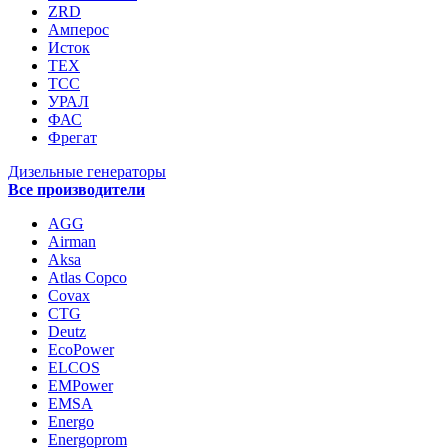
ZRD
Амперос
Исток
ТЕХ
ТСС
УРАЛ
ФАС
Фрегат
Дизельные генераторы
Все производители
AGG
Airman
Aksa
Atlas Copco
Covax
CTG
Deutz
EcoPower
ELCOS
EMPower
EMSA
Energo
Energoprom