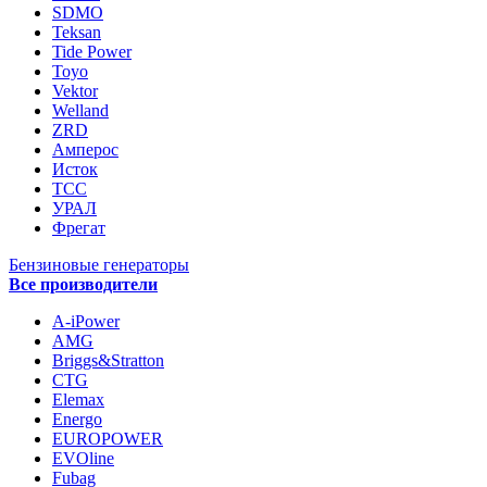
SDMO
Teksan
Tide Power
Toyo
Vektor
Welland
ZRD
Амперос
Исток
ТСС
УРАЛ
Фрегат
Бензиновые генераторы
Все производители
A-iPower
AMG
Briggs&Stratton
CTG
Elemax
Energo
EUROPOWER
EVOline
Fubag