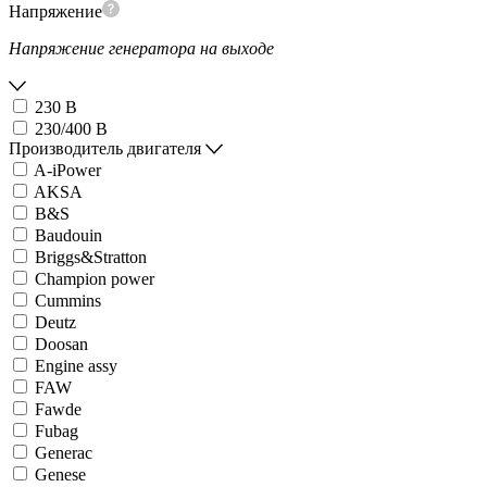
Напряжение
Напряжение генератора на выходе
230 В
230/400 В
Производитель двигателя
A-iPower
AKSA
B&S
Baudouin
Briggs&Stratton
Champion power
Cummins
Deutz
Doosan
Engine assy
FAW
Fawde
Fubag
Generac
Genese