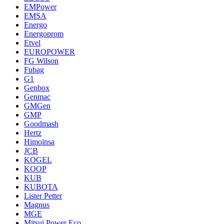
EMPower
EMSA
Energo
Energoprom
Etvel
EUROPOWER
FG Wilson
Fubag
G1
Genbox
Genmac
GMGen
GMP
Goodmash
Hertz
Himoinsa
JCB
KOGEL
KOOP
KUB
KUBOTA
Lister Petter
Magnus
MGE
Mitsui Power Eco