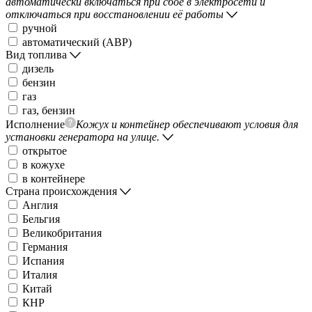
автоматически включаться при сбое в электросети и
отключаться при восстановлении её работы
ручной
автоматический (АВР)
Вид топлива
дизель
бензин
газ
газ, бензин
Исполнение
Кожух и контейнер обеспечивают условия для
установки генератора на улице.
открытое
в кожухе
в контейнере
Страна происхождения
Англия
Бельгия
Великобритания
Германия
Испания
Италия
Китай
КНР