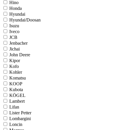
Hino
Honda
Hyundai
Hyundai/Doosan
Isuzu
Iveco
JCB
Jenbacher
Jichai
John Deere
Kipor
Kofo
Kohler
Komatsu
KOOP
Kubota
KÖGEL
Lambert
Lifan
Lister Petter
Lombargini
Loncin