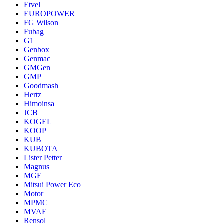
Etvel
EUROPOWER
FG Wilson
Fubag
G1
Genbox
Genmac
GMGen
GMP
Goodmash
Hertz
Himoinsa
JCB
KOGEL
KOOP
KUB
KUBOTA
Lister Petter
Magnus
MGE
Mitsui Power Eco
Motor
MPMC
MVAE
Rensol