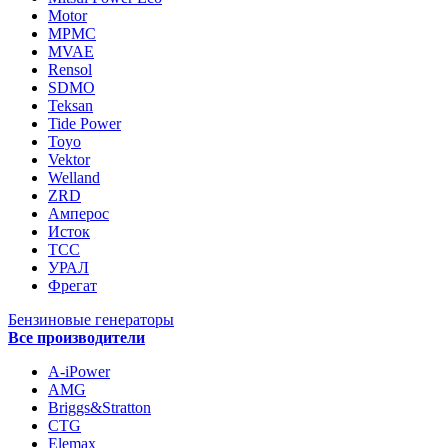
Motor
MPMC
MVAE
Rensol
SDMO
Teksan
Tide Power
Toyo
Vektor
Welland
ZRD
Амперос
Исток
ТСС
УРАЛ
Фрегат
Бензиновые генераторы
Все производители
A-iPower
AMG
Briggs&Stratton
CTG
Elemax