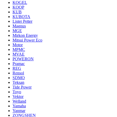
KOGEL
KOOP
KUB
KUBOTA
Lister Petter
Magnus
MGE
Mirkon Energy
Mitsui Power Eco
Motor
MPMC
MVAE
POWERON
Pramac
REG
Rensol
SDMO
Teksan
Tide Power
Toyo
Vektor
Welland
Yamaha
Yanmar
ZONGSHEN