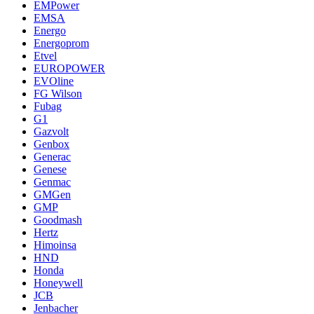
EMPower
EMSA
Energo
Energoprom
Etvel
EUROPOWER
EVOline
FG Wilson
Fubag
G1
Gazvolt
Genbox
Generac
Genese
Genmac
GMGen
GMP
Goodmash
Hertz
Himoinsa
HND
Honda
Honeywell
JCB
Jenbacher