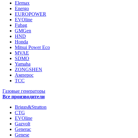
Elemax
Energo
EUROPOWER
EVOline
Fubag
GMGen
HND
Honda
Mitsui Power Eco
MVAE
SDMO
Yamaha
ZONGSHEN
Амперос
ТСС
Газовые генераторы
Все производители
Briggs&Stratton
CTG
EVOline
Gazvolt
Generac
Genese