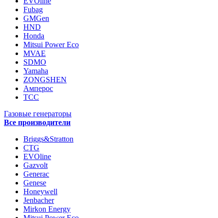
EVOline
Fubag
GMGen
HND
Honda
Mitsui Power Eco
MVAE
SDMO
Yamaha
ZONGSHEN
Амперос
ТСС
Газовые генераторы
Все производители
Briggs&Stratton
CTG
EVOline
Gazvolt
Generac
Genese
Honeywell
Jenbacher
Mirkon Energy
Mitsui Power Eco