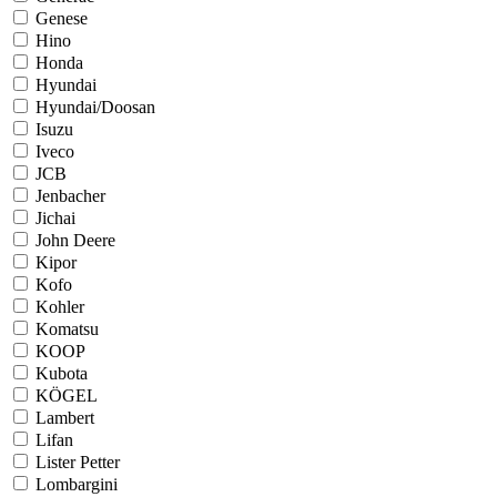
Genese
Hino
Honda
Hyundai
Hyundai/Doosan
Isuzu
Iveco
JCB
Jenbacher
Jichai
John Deere
Kipor
Kofo
Kohler
Komatsu
KOOP
Kubota
KÖGEL
Lambert
Lifan
Lister Petter
Lombargini