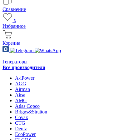
Сравнение
0
Избранное
Корзина
Генераторы
Все производители
A-iPower
AGG
Airman
Aksa
AMG
Atlas Copco
Briggs&Stratton
Covax
CTG
Deutz
EcoPower
ELCOS