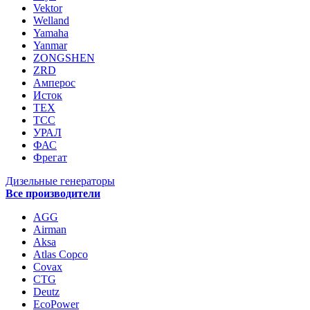
Vektor
Welland
Yamaha
Yanmar
ZONGSHEN
ZRD
Амперос
Исток
ТЕХ
ТСС
УРАЛ
ФАС
Фрегат
Дизельные генераторы
Все производители
AGG
Airman
Aksa
Atlas Copco
Covax
CTG
Deutz
EcoPower