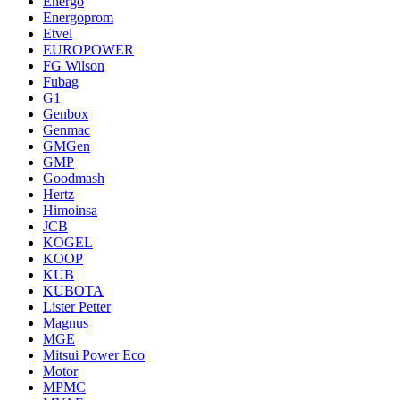
Energo
Energoprom
Etvel
EUROPOWER
FG Wilson
Fubag
G1
Genbox
Genmac
GMGen
GMP
Goodmash
Hertz
Himoinsa
JCB
KOGEL
KOOP
KUB
KUBOTA
Lister Petter
Magnus
MGE
Mitsui Power Eco
Motor
MPMC