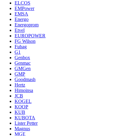
ELCOS
EMPower
EMSA
Energo
Energoprom
Etvel
EUROPOWER
FG Wilson
Fubag
G1
Genbox
Genmac
GMGen
GMP
Goodmash
Hertz
Himoinsa
JCB
KOGEL
KOOP
KUB
KUBOTA
Lister Petter
Magnus
MGE