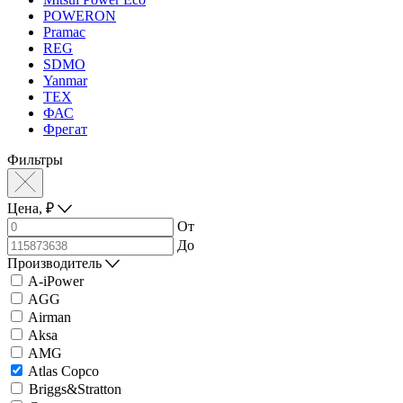
POWERON
Pramac
REG
SDMO
Yanmar
ТЕХ
ФАС
Фрегат
Фильтры
Цена,
₽
От
До
Производитель
A-iPower
AGG
Airman
Aksa
AMG
Atlas Copco
Briggs&Stratton