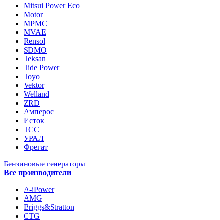
Mitsui Power Eco
Motor
MPMC
MVAE
Rensol
SDMO
Teksan
Tide Power
Toyo
Vektor
Welland
ZRD
Амперос
Исток
ТСС
УРАЛ
Фрегат
Бензиновые генераторы
Все производители
A-iPower
AMG
Briggs&Stratton
CTG