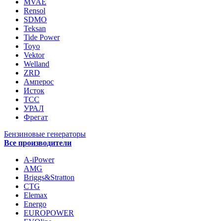
MVAE
Rensol
SDMO
Teksan
Tide Power
Toyo
Vektor
Welland
ZRD
Амперос
Исток
ТСС
УРАЛ
Фрегат
Бензиновые генераторы
Все производители
A-iPower
AMG
Briggs&Stratton
CTG
Elemax
Energo
EUROPOWER