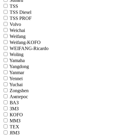
Subaru
TSS
TSS Diesel
TSS PROF
Volvo
Weichai
Weifang
Weifang-KOFO
WEIFANG-Ricardo
Woling
Yamaha
Yangdong
Yanmar
Yennei
Yuchai
Zongshen
Амперос
ВАЗ
ЗМЗ
КОFO
ММЗ
ТЕХ
ЯМЗ