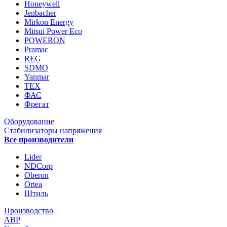
Honeywell
Jenbacher
Mirkon Energy
Mitsui Power Eco
POWERON
Pramac
REG
SDMO
Yanmar
ТЕХ
ФАС
Фрегат
Оборудование
Стабилизаторы напряжения
Все производители
Lider
NDCorp
Oberon
Ortea
Штиль
Производство
АВР