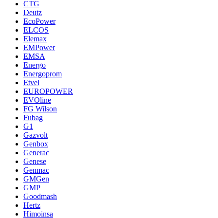
CTG
Deutz
EcoPower
ELCOS
Elemax
EMPower
EMSA
Energo
Energoprom
Etvel
EUROPOWER
EVOline
FG Wilson
Fubag
G1
Gazvolt
Genbox
Generac
Genese
Genmac
GMGen
GMP
Goodmash
Hertz
Himoinsa