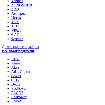
Yanmar
ZONGSHEN
ZRD
Амперос
Исток
ТЕХ
ТСС
УРАЛ
ФАС
Фрегат
Дизельные генераторы
Все производители
AGG
Airman
Aksa
Atlas Copco
Covax
CTG
Deutz
EcoPower
ELCOS
EMPower
EMSA