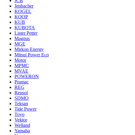
JCB
Jenbacher
KOGEL
KOOP
KUB
KUBOTA
Lister Petter
Magnus
MGE
Mirkon Energy
Mitsui Power Eco
Motor
MPMC
MVAE
POWERON
Pramac
REG
Rensol
SDMO
Teksan
Tide Power
Toyo
Vektor
Welland
Yamaha