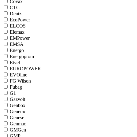
Covax
CTG
Deutz
EcoPower
ELCOS
Elemax
EMPower
EMSA
Energo
Energoprom
Etvel
EUROPOWER
EVOline
FG Wilson
Fubag
G1
Gazvolt
Genbox
Generac
Genese
Genmac
GMGen
GMP