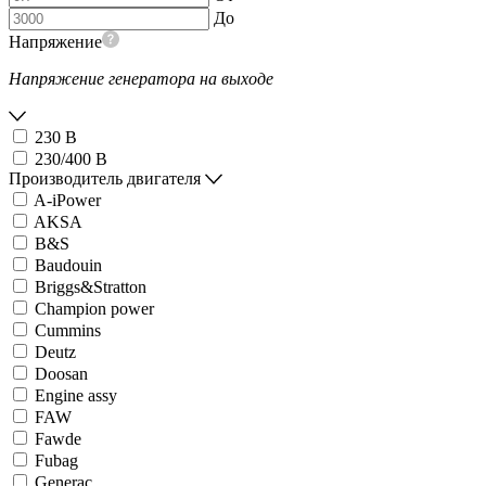
До
Напряжение
Напряжение генератора на выходе
230 В
230/400 В
Производитель двигателя
A-iPower
AKSA
B&S
Baudouin
Briggs&Stratton
Champion power
Cummins
Deutz
Doosan
Engine assy
FAW
Fawde
Fubag
Generac