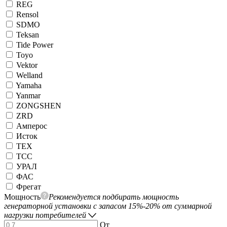
REG
Rensol
SDMO
Teksan
Tide Power
Toyo
Vektor
Welland
Yamaha
Yanmar
ZONGSHEN
ZRD
Амперос
Исток
ТЕХ
ТСС
УРАЛ
ФАС
Фрегат
Мощность
Рекомендуется подбирать мощность
генераторной установки с запасом 15%-20% от суммарной
нагрузки потребителей
От