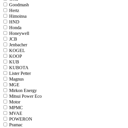
Goodmash
Hertz
Himoinsa
HND
Honda
Honeywell
JCB
Jenbacher
KOGEL
KOOP
KUB
KUBOTA
Lister Petter
Magnus
MGE
Mirkon Energy
Mitsui Power Eco
Motor
MPMC
MVAE
POWERON
Pramac