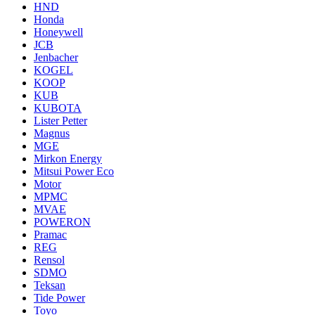
HND
Honda
Honeywell
JCB
Jenbacher
KOGEL
KOOP
KUB
KUBOTA
Lister Petter
Magnus
MGE
Mirkon Energy
Mitsui Power Eco
Motor
MPMC
MVAE
POWERON
Pramac
REG
Rensol
SDMO
Teksan
Tide Power
Toyo