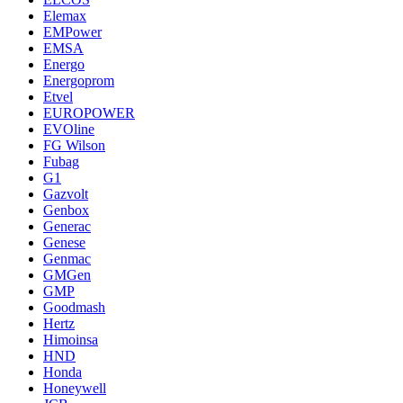
Elemax
EMPower
EMSA
Energo
Energoprom
Etvel
EUROPOWER
EVOline
FG Wilson
Fubag
G1
Gazvolt
Genbox
Generac
Genese
Genmac
GMGen
GMP
Goodmash
Hertz
Himoinsa
HND
Honda
Honeywell