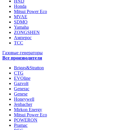
HND
Honda
Mitsui Power Eco
MVAE
SDMO
Yamaha
ZONGSHEN
Амперос
ТСС
Газовые генераторы
Все производители
Briggs&Stratton
CTG
EVOline
Gazvolt
Generac
Genese
Honeywell
Jenbacher
Mirkon Energy
Mitsui Power Eco
POWERON
Pramac