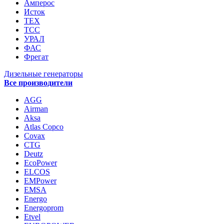
Амперос
Исток
ТЕХ
ТСС
УРАЛ
ФАС
Фрегат
Дизельные генераторы
Все производители
AGG
Airman
Aksa
Atlas Copco
Covax
CTG
Deutz
EcoPower
ELCOS
EMPower
EMSA
Energo
Energoprom
Etvel