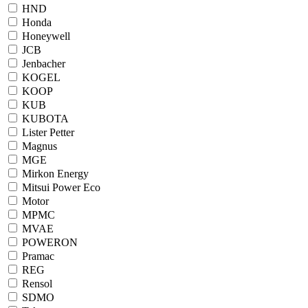
HND
Honda
Honeywell
JCB
Jenbacher
KOGEL
KOOP
KUB
KUBOTA
Lister Petter
Magnus
MGE
Mirkon Energy
Mitsui Power Eco
Motor
MPMC
MVAE
POWERON
Pramac
REG
Rensol
SDMO