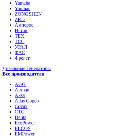
Yamaha
Yanmar
ZONGSHEN
ZRD
Амперос
Исток
ТЕХ
ТСС
УРАЛ
ФАС
Фрегат
Дизельные генераторы
Все производители
AGG
Airman
Aksa
Atlas Copco
Covax
CTG
Deutz
EcoPower
ELCOS
EMPower