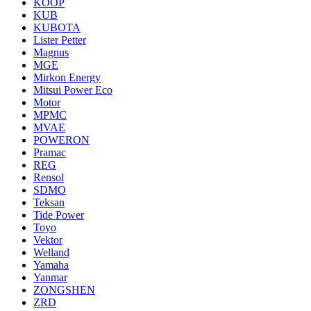
KOOP
KUB
KUBOTA
Lister Petter
Magnus
MGE
Mirkon Energy
Mitsui Power Eco
Motor
MPMC
MVAE
POWERON
Pramac
REG
Rensol
SDMO
Teksan
Tide Power
Toyo
Vektor
Welland
Yamaha
Yanmar
ZONGSHEN
ZRD