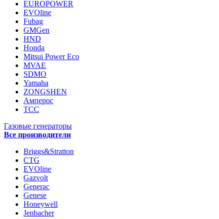
EUROPOWER
EVOline
Fubag
GMGen
HND
Honda
Mitsui Power Eco
MVAE
SDMO
Yamaha
ZONGSHEN
Амперос
ТСС
Газовые генераторы
Все производители
Briggs&Stratton
CTG
EVOline
Gazvolt
Generac
Genese
Honeywell
Jenbacher