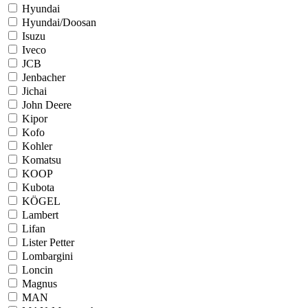
Hyundai
Hyundai/Doosan
Isuzu
Iveco
JCB
Jenbacher
Jichai
John Deere
Kipor
Kofo
Kohler
Komatsu
KOOP
Kubota
KÖGEL
Lambert
Lifan
Lister Petter
Lombargini
Loncin
Magnus
MAN