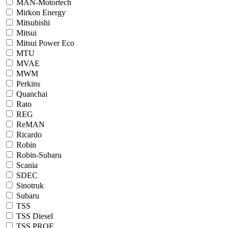
MAN-Motortech
Mirkon Energy
Mitsubishi
Mitsui
Mitsui Power Eco
MTU
MVAE
MWM
Perkins
Quanchai
Rato
REG
ReMAN
Ricardo
Robin
Robin-Subaru
Scania
SDEC
Sinotruk
Subaru
TSS
TSS Diesel
TSS PROF