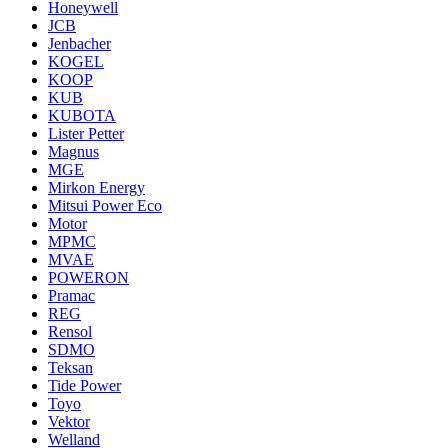
Honeywell
JCB
Jenbacher
KOGEL
KOOP
KUB
KUBOTA
Lister Petter
Magnus
MGE
Mirkon Energy
Mitsui Power Eco
Motor
MPMC
MVAE
POWERON
Pramac
REG
Rensol
SDMO
Teksan
Tide Power
Toyo
Vektor
Welland