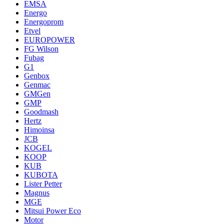
EMSA
Energo
Energoprom
Etvel
EUROPOWER
FG Wilson
Fubag
G1
Genbox
Genmac
GMGen
GMP
Goodmash
Hertz
Himoinsa
JCB
KOGEL
KOOP
KUB
KUBOTA
Lister Petter
Magnus
MGE
Mitsui Power Eco
Motor