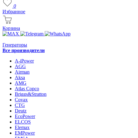
0
Избранное
Корзина
Генераторы
Все производители
A-iPower
AGG
Airman
Aksa
AMG
Atlas Copco
Briggs&Stratton
Covax
CTG
Deutz
EcoPower
ELCOS
Elemax
EMPower