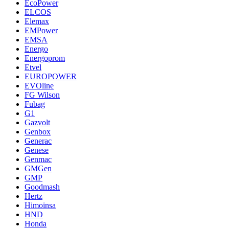
EcoPower
ELCOS
Elemax
EMPower
EMSA
Energo
Energoprom
Etvel
EUROPOWER
EVOline
FG Wilson
Fubag
G1
Gazvolt
Genbox
Generac
Genese
Genmac
GMGen
GMP
Goodmash
Hertz
Himoinsa
HND
Honda