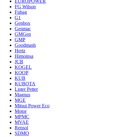
EUROPOWER
FG Wilson
Fubag
G1
Genbox
Genmac
GMGen
GMP
Goodmash
Hertz
Himoinsa
JCB
KOGEL
KOOP
KUB
KUBOTA
Lister Petter
Magnus
MGE
Mitsui Power Eco
Motor
MPMC
MVAE
Rensol
SDMO