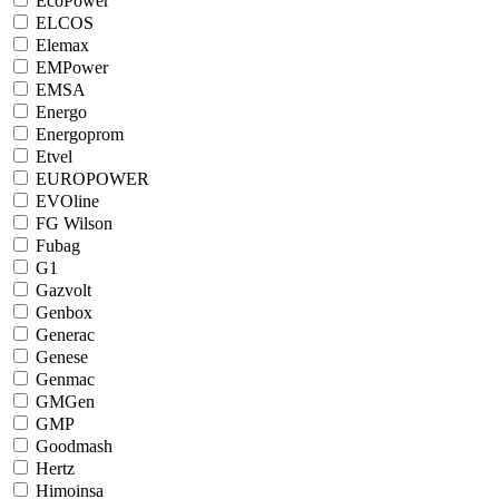
EcoPower
ELCOS
Elemax
EMPower
EMSA
Energo
Energoprom
Etvel
EUROPOWER
EVOline
FG Wilson
Fubag
G1
Gazvolt
Genbox
Generac
Genese
Genmac
GMGen
GMP
Goodmash
Hertz
Himoinsa