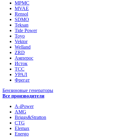
MPMC
MVAE
Rensol
SDMO
Teksan
Tide Power
Toyo
Vektor
Welland
ZRD
Амперос
Исток
ТСС
УРАЛ
Фрегат
Бензиновые генераторы
Все производители
A-iPower
AMG
Briggs&Stratton
CTG
Elemax
Energo