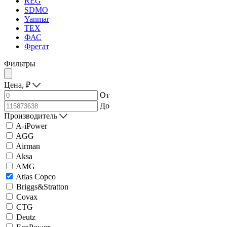
REG
SDMO
Yanmar
ТЕХ
ФАС
Фрегат
Фильтры
Цена,
₽
От
До
Производитель
A-iPower
AGG
Airman
Aksa
AMG
Atlas Copco
Briggs&Stratton
Covax
CTG
Deutz