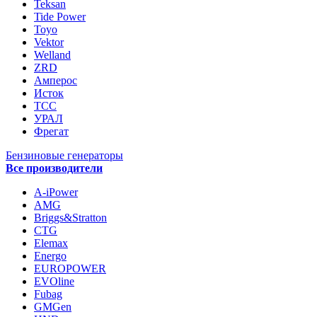
Teksan
Tide Power
Toyo
Vektor
Welland
ZRD
Амперос
Исток
ТСС
УРАЛ
Фрегат
Бензиновые генераторы
Все производители
A-iPower
AMG
Briggs&Stratton
CTG
Elemax
Energo
EUROPOWER
EVOline
Fubag
GMGen