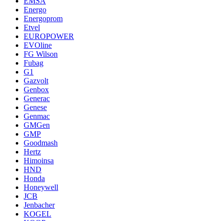
EMSA
Energo
Energoprom
Etvel
EUROPOWER
EVOline
FG Wilson
Fubag
G1
Gazvolt
Genbox
Generac
Genese
Genmac
GMGen
GMP
Goodmash
Hertz
Himoinsa
HND
Honda
Honeywell
JCB
Jenbacher
KOGEL