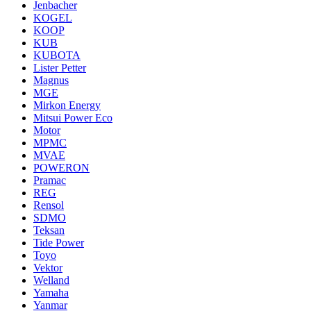
Jenbacher
KOGEL
KOOP
KUB
KUBOTA
Lister Petter
Magnus
MGE
Mirkon Energy
Mitsui Power Eco
Motor
MPMC
MVAE
POWERON
Pramac
REG
Rensol
SDMO
Teksan
Tide Power
Toyo
Vektor
Welland
Yamaha
Yanmar