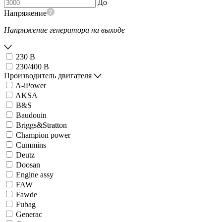
До
Напряжение
Напряжение генератора на выходе
230 В
230/400 В
Производитель двигателя
A-iPower
AKSA
B&S
Baudouin
Briggs&Stratton
Champion power
Cummins
Deutz
Doosan
Engine assy
FAW
Fawde
Fubag
Generac