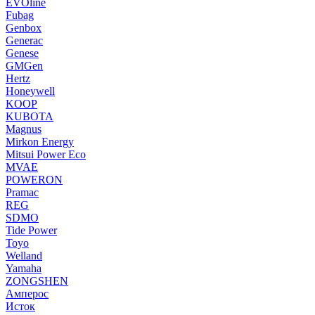
EVOline
Fubag
Genbox
Generac
Genese
GMGen
Hertz
Honeywell
KOOP
KUBOTA
Magnus
Mirkon Energy
Mitsui Power Eco
MVAE
POWERON
Pramac
REG
SDMO
Tide Power
Toyo
Welland
Yamaha
ZONGSHEN
Амперос
Исток