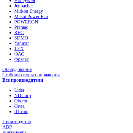
Honeywell
Jenbacher
Mirkon Energy
Mitsui Power Eco
POWERON
Pramac
REG
SDMO
Yanmar
ТЕХ
ФАС
Фрегат
Оборудование
Стабилизаторы напряжения
Все производители
Lider
NDCorp
Oberon
Ortea
Штиль
Производство
АВР
Контейнеры