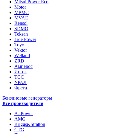
Mitsui Power Eco
Motor
MPMC
MVAE
Rensol
SDMO
Teksan
Tide Power
Toyo
Vektor
Welland
ZRD
Амперос
Исток
ТСС
УРАЛ
Фрегат
Бензиновые генераторы
Все производители
A-iPower
AMG
Briggs&Stratton
CTG