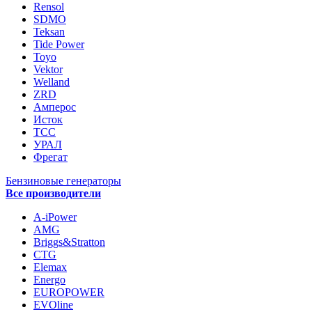
Rensol
SDMO
Teksan
Tide Power
Toyo
Vektor
Welland
ZRD
Амперос
Исток
ТСС
УРАЛ
Фрегат
Бензиновые генераторы
Все производители
A-iPower
AMG
Briggs&Stratton
CTG
Elemax
Energo
EUROPOWER
EVOline