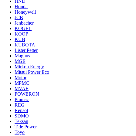
HND
Honda
Honeywell
JCB
Jenbacher
KOGEL
KOOP
KUB
KUBOTA
Lister Petter
Magnus
MGE
Mirkon Energy
Mitsui Power Eco
Motor
MPMC
MVAE
POWERON
Pramac
REG
Rensol
SDMO
Teksan
Tide Power
Toyo