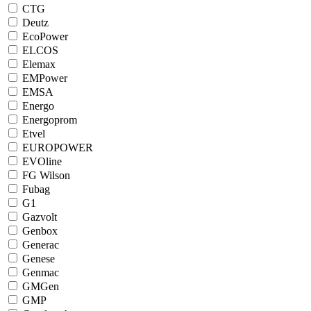
CTG
Deutz
EcoPower
ELCOS
Elemax
EMPower
EMSA
Energo
Energoprom
Etvel
EUROPOWER
EVOline
FG Wilson
Fubag
G1
Gazvolt
Genbox
Generac
Genese
Genmac
GMGen
GMP