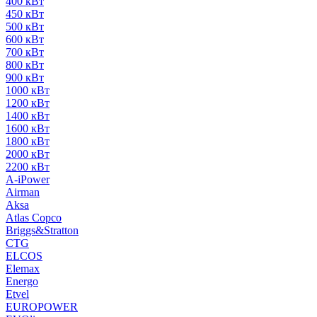
400 кВт
450 кВт
500 кВт
600 кВт
700 кВт
800 кВт
900 кВт
1000 кВт
1200 кВт
1400 кВт
1600 кВт
1800 кВт
2000 кВт
2200 кВт
A-iPower
Airman
Aksa
Atlas Copco
Briggs&Stratton
CTG
ELCOS
Elemax
Energo
Etvel
EUROPOWER