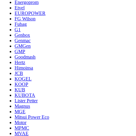
Energoprom
Etvel
EUROPOWER
FG Wilson
Fubag
G1
Genbox
Genmac
GMGen
GMP
Goodmash
Hertz
Himoinsa
JCB
KOGEL
KOOP
KUB
KUBOTA
Lister Petter
Magnus
MGE
Mitsui Power Eco
Motor
MPMC
MVAE