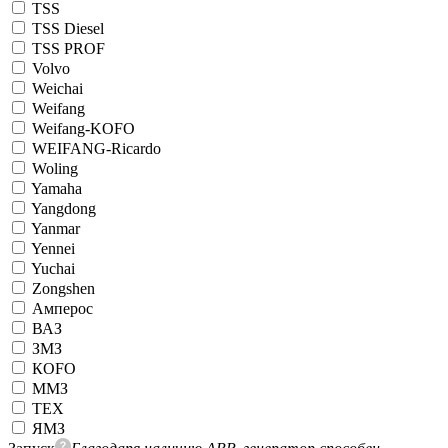
TSS
TSS Diesel
TSS PROF
Volvo
Weichai
Weifang
Weifang-KOFO
WEIFANG-Ricardo
Woling
Yamaha
Yangdong
Yanmar
Yennei
Yuchai
Zongshen
Амперос
ВАЗ
ЗМЗ
КОFO
ММЗ
ТЕХ
ЯМЗ