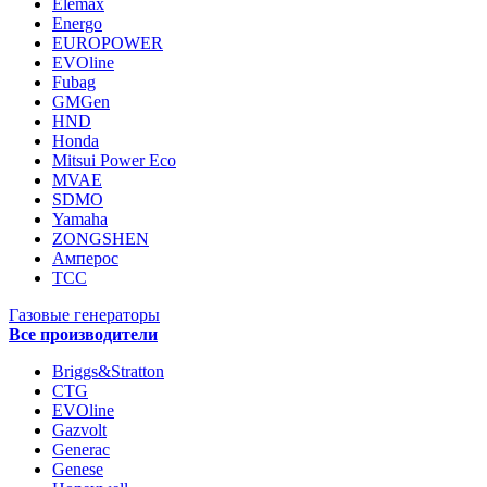
Elemax
Energo
EUROPOWER
EVOline
Fubag
GMGen
HND
Honda
Mitsui Power Eco
MVAE
SDMO
Yamaha
ZONGSHEN
Амперос
ТСС
Газовые генераторы
Все производители
Briggs&Stratton
CTG
EVOline
Gazvolt
Generac
Genese