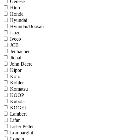
Genese
Hino
Honda
Hyundai
Hyundai/Doosan
Isuzu
Iveco
JCB
Jenbacher
Jichai
John Deere
Kipor
Kofo
Kohler
Komatsu
KOOP
Kubota
KÖGEL
Lambert
Lifan
Lister Petter
Lombargini
Loncin