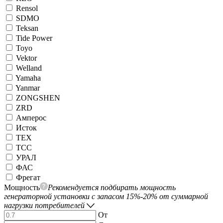
Rensol
SDMO
Teksan
Tide Power
Toyo
Vektor
Welland
Yamaha
Yanmar
ZONGSHEN
ZRD
Амперос
Исток
ТЕХ
ТСС
УРАЛ
ФАС
Фрегат
Мощность
Рекомендуется подбирать мощность
генераторной установки с запасом 15%-20% от суммарной
нагрузки потребителей
От