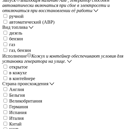
Запуск
Благодаря наличию АВР, генератор способен
автоматически включаться при сбое в электросети и
отключаться при восстановлении её работы
ручной
автоматический (АВР)
Вид топлива
дизель
бензин
газ
газ, бензин
Исполнение
Кожух и контейнер обеспечивают условия для
установки генератора на улице.
открытое
в кожухе
в контейнере
Страна происхождения
Англия
Бельгия
Великобритания
Германия
Испания
Италия
Китай