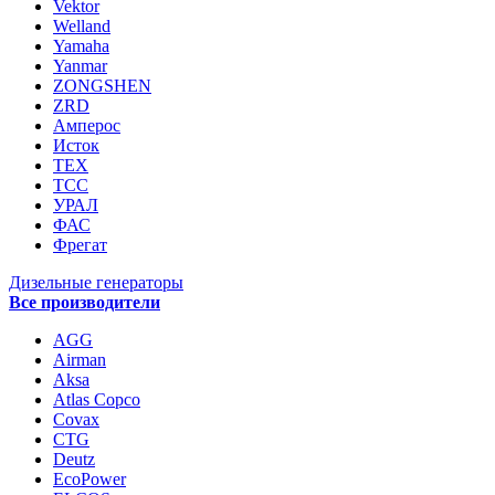
Vektor
Welland
Yamaha
Yanmar
ZONGSHEN
ZRD
Амперос
Исток
ТЕХ
ТСС
УРАЛ
ФАС
Фрегат
Дизельные генераторы
Все производители
AGG
Airman
Aksa
Atlas Copco
Covax
CTG
Deutz
EcoPower