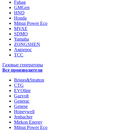
Fubag
GMGen
HND
Honda
Mitsui Power Eco
MVAE
SDMO
Yamaha
ZONGSHEN
Амперос
ТСС
Газовые генераторы
Все производители
Briggs&Stratton
CTG
EVOline
Gazvolt
Generac
Genese
Honeywell
Jenbacher
Mirkon Energy
Mitsui Power Eco