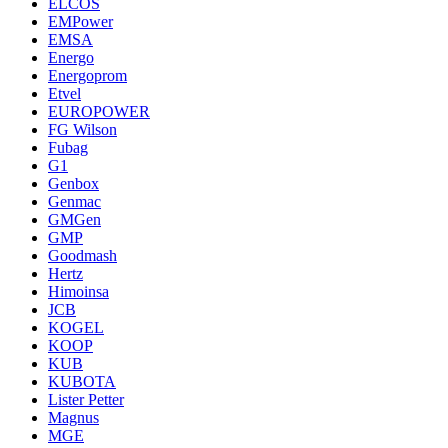
ELCOS
EMPower
EMSA
Energo
Energoprom
Etvel
EUROPOWER
FG Wilson
Fubag
G1
Genbox
Genmac
GMGen
GMP
Goodmash
Hertz
Himoinsa
JCB
KOGEL
KOOP
KUB
KUBOTA
Lister Petter
Magnus
MGE