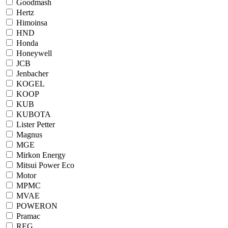
Goodmash
Hertz
Himoinsa
HND
Honda
Honeywell
JCB
Jenbacher
KOGEL
KOOP
KUB
KUBOTA
Lister Petter
Magnus
MGE
Mirkon Energy
Mitsui Power Eco
Motor
MPMC
MVAE
POWERON
Pramac
REG