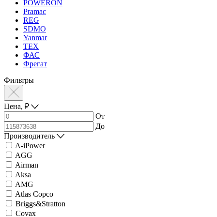
POWERON
Pramac
REG
SDMO
Yanmar
ТЕХ
ФАС
Фрегат
Фильтры
Цена,
₽
От
До
Производитель
A-iPower
AGG
Airman
Aksa
AMG
Atlas Copco
Briggs&Stratton
Covax