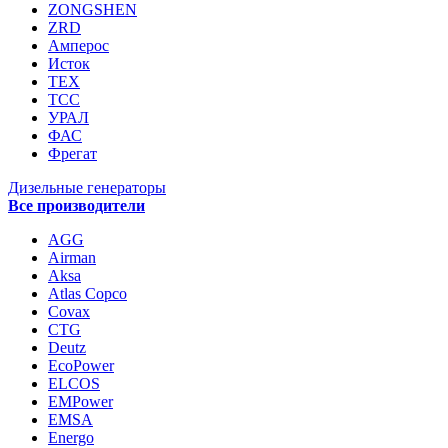
ZONGSHEN
ZRD
Амперос
Исток
ТЕХ
ТСС
УРАЛ
ФАС
Фрегат
Дизельные генераторы
Все производители
AGG
Airman
Aksa
Atlas Copco
Covax
CTG
Deutz
EcoPower
ELCOS
EMPower
EMSA
Energo