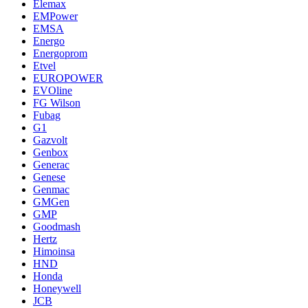
Elemax
EMPower
EMSA
Energo
Energoprom
Etvel
EUROPOWER
EVOline
FG Wilson
Fubag
G1
Gazvolt
Genbox
Generac
Genese
Genmac
GMGen
GMP
Goodmash
Hertz
Himoinsa
HND
Honda
Honeywell
JCB