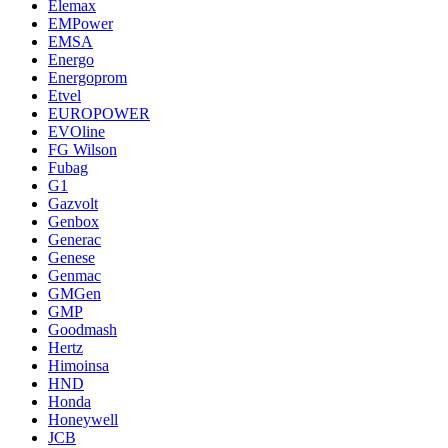
Elemax
EMPower
EMSA
Energo
Energoprom
Etvel
EUROPOWER
EVOline
FG Wilson
Fubag
G1
Gazvolt
Genbox
Generac
Genese
Genmac
GMGen
GMP
Goodmash
Hertz
Himoinsa
HND
Honda
Honeywell
JCB