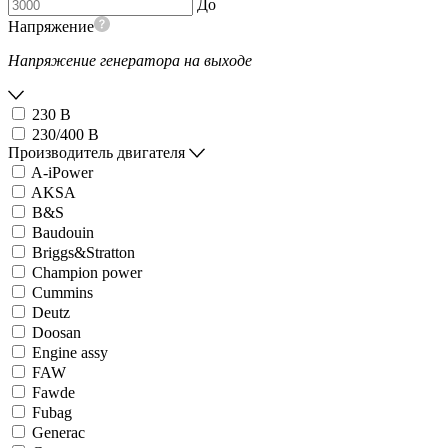
До
Напряжение
Напряжение генератора на выходе
230 В
230/400 В
Производитель двигателя
A-iPower
AKSA
B&S
Baudouin
Briggs&Stratton
Champion power
Cummins
Deutz
Doosan
Engine assy
FAW
Fawde
Fubag
Generac