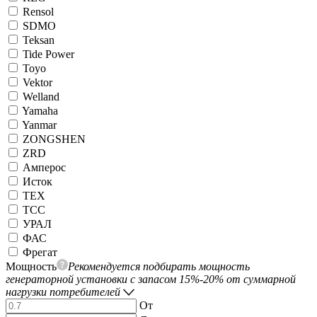
Rensol
SDMO
Teksan
Tide Power
Toyo
Vektor
Welland
Yamaha
Yanmar
ZONGSHEN
ZRD
Амперос
Исток
ТЕХ
ТСС
УРАЛ
ФАС
Фрегат
Мощность
Рекомендуется подбирать мощность
генераторной установки с запасом 15%-20% от суммарной
нагрузки потребителей
От