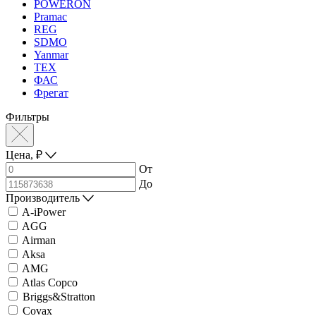
POWERON
Pramac
REG
SDMO
Yanmar
ТЕХ
ФАС
Фрегат
Фильтры
Цена,
₽
От
До
Производитель
A-iPower
AGG
Airman
Aksa
AMG
Atlas Copco
Briggs&Stratton
Covax