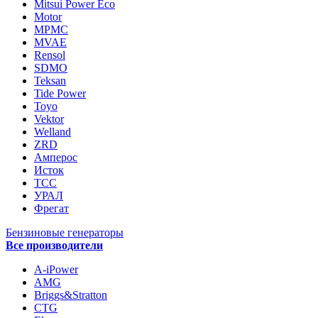
Mitsui Power Eco
Motor
MPMC
MVAE
Rensol
SDMO
Teksan
Tide Power
Toyo
Vektor
Welland
ZRD
Амперос
Исток
ТСС
УРАЛ
Фрегат
Бензиновые генераторы
Все производители
A-iPower
AMG
Briggs&Stratton
CTG