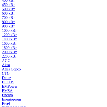
400 кВт
450 кВт
500 кВт
600 кВт
700 кВт
800 кВт
900 кВт
1000 кВт
1200 кВт
1400 кВт
1600 кВт
1800 кВт
2000 кВт
2200 кВт
AGG
Aksa
Atlas Copco
CTG
Deutz
ELCOS
EMPower
EMSA
Energo
Energoprom
Etvel