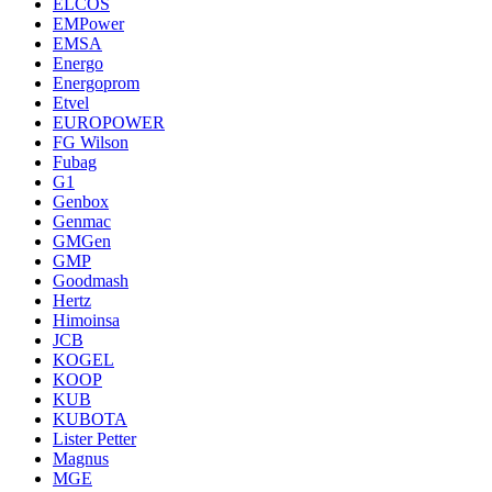
ELCOS
EMPower
EMSA
Energo
Energoprom
Etvel
EUROPOWER
FG Wilson
Fubag
G1
Genbox
Genmac
GMGen
GMP
Goodmash
Hertz
Himoinsa
JCB
KOGEL
KOOP
KUB
KUBOTA
Lister Petter
Magnus
MGE