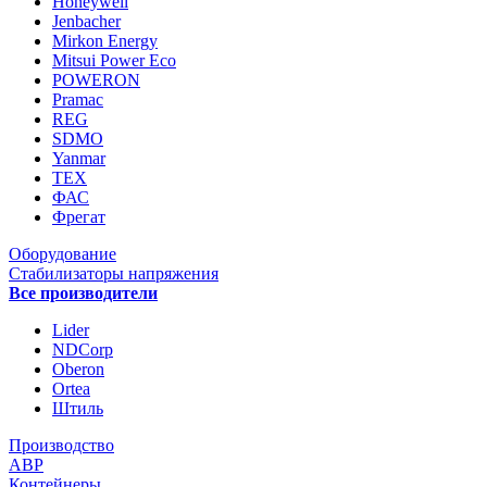
Honeywell
Jenbacher
Mirkon Energy
Mitsui Power Eco
POWERON
Pramac
REG
SDMO
Yanmar
ТЕХ
ФАС
Фрегат
Оборудование
Стабилизаторы напряжения
Все производители
Lider
NDCorp
Oberon
Ortea
Штиль
Производство
АВР
Контейнеры