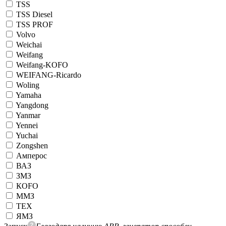
TSS
TSS Diesel
TSS PROF
Volvo
Weichai
Weifang
Weifang-KOFO
WEIFANG-Ricardo
Woling
Yamaha
Yangdong
Yanmar
Yennei
Yuchai
Zongshen
Амперос
ВАЗ
ЗМЗ
КОFO
ММЗ
ТЕХ
ЯМЗ