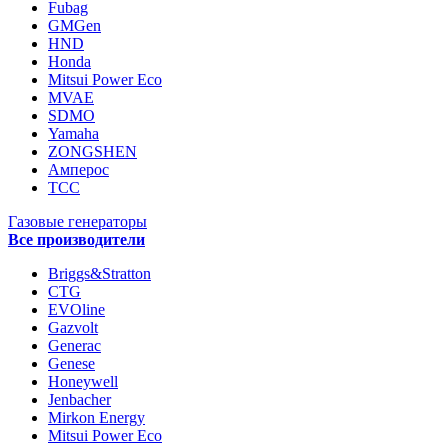
Fubag
GMGen
HND
Honda
Mitsui Power Eco
MVAE
SDMO
Yamaha
ZONGSHEN
Амперос
ТСС
Газовые генераторы
Все производители
Briggs&Stratton
CTG
EVOline
Gazvolt
Generac
Genese
Honeywell
Jenbacher
Mirkon Energy
Mitsui Power Eco