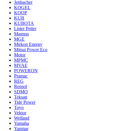
Jenbacher
KOGEL
KOOP
KUB
KUBOTA
Lister Petter
Magnus
MGE
Mirkon Energy
Mitsui Power Eco
Motor
MPMC
MVAE
POWERON
Pramac
REG
Rensol
SDMO
Teksan
Tide Power
Toyo
Vektor
Welland
Yamaha
Yanmar