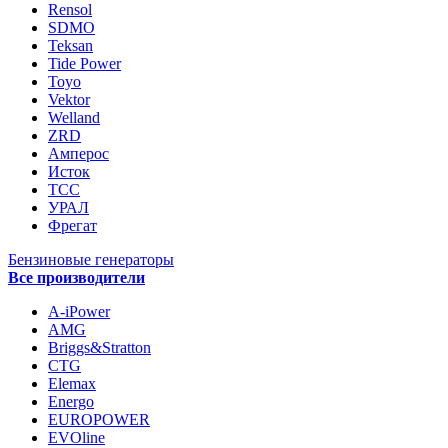
Rensol
SDMO
Teksan
Tide Power
Toyo
Vektor
Welland
ZRD
Амперос
Исток
ТСС
УРАЛ
Фрегат
Бензиновые генераторы
Все производители
A-iPower
AMG
Briggs&Stratton
CTG
Elemax
Energo
EUROPOWER
EVOline