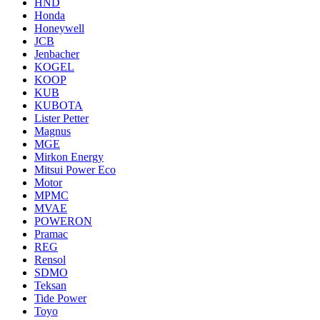
HND
Honda
Honeywell
JCB
Jenbacher
KOGEL
KOOP
KUB
KUBOTA
Lister Petter
Magnus
MGE
Mirkon Energy
Mitsui Power Eco
Motor
MPMC
MVAE
POWERON
Pramac
REG
Rensol
SDMO
Teksan
Tide Power
Toyo