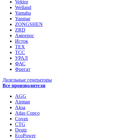
Vektor
Welland
Yamaha
Yanmar
ZONGSHEN
ZRD
Амперос
Исток
ТЕХ
ТСС
УРАЛ
ФАС
Фрегат
Дизельные генераторы
Все производители
AGG
Airman
Aksa
Atlas Copco
Covax
CTG
Deutz
EcoPower