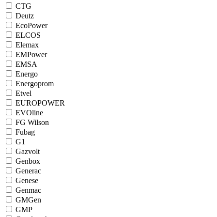
CTG
Deutz
EcoPower
ELCOS
Elemax
EMPower
EMSA
Energo
Energoprom
Etvel
EUROPOWER
EVOline
FG Wilson
Fubag
G1
Gazvolt
Genbox
Generac
Genese
Genmac
GMGen
GMP