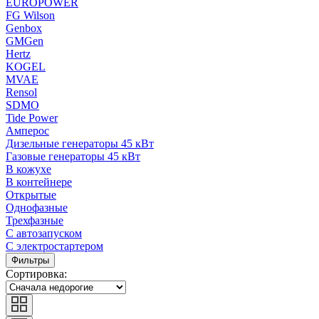
EUROPOWER
FG Wilson
Genbox
GMGen
Hertz
KOGEL
MVAE
Rensol
SDMO
Tide Power
Амперос
Дизельные генераторы 45 кВт
Газовые генераторы 45 кВт
В кожухе
В контейнере
Открытые
Однофазные
Трехфазные
С автозапуском
С электростартером
Фильтры
Сортировка: