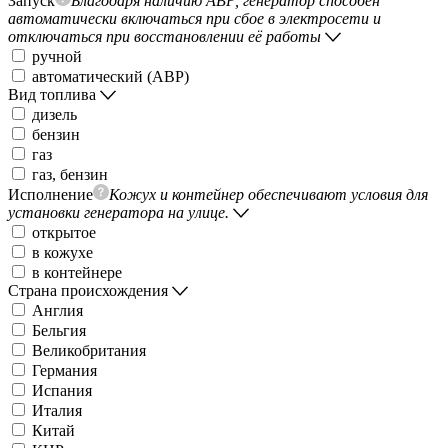
Запуск
Благодаря наличию АВР, генератор способен
автоматически включаться при сбое в электросети и
отключаться при восстановлении её работы
ручной
автоматический (АВР)
Вид топлива
дизель
бензин
газ
газ, бензин
Исполнение
Кожух и контейнер обеспечивают условия для
установки генератора на улице.
открытое
в кожухе
в контейнере
Страна происхождения
Англия
Бельгия
Великобритания
Германия
Испания
Италия
Китай