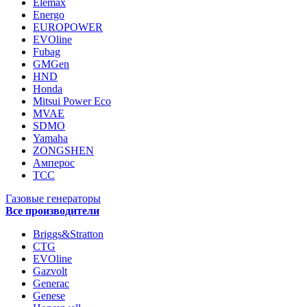
Elemax
Energo
EUROPOWER
EVOline
Fubag
GMGen
HND
Honda
Mitsui Power Eco
MVAE
SDMO
Yamaha
ZONGSHEN
Амперос
ТСС
Газовые генераторы
Все производители
Briggs&Stratton
CTG
EVOline
Gazvolt
Generac
Genese