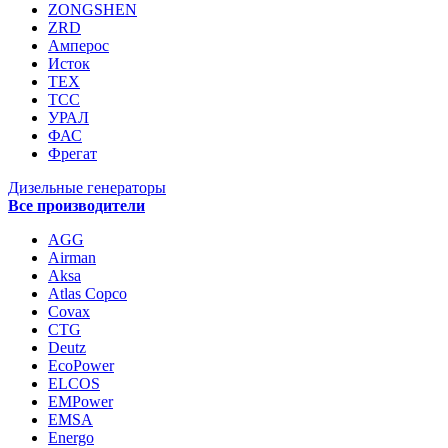
ZONGSHEN
ZRD
Амперос
Исток
ТЕХ
ТСС
УРАЛ
ФАС
Фрегат
Дизельные генераторы
Все производители
AGG
Airman
Aksa
Atlas Copco
Covax
CTG
Deutz
EcoPower
ELCOS
EMPower
EMSA
Energo