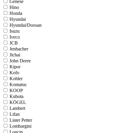
Genese
Hino
Honda
Hyundai
Hyundai/Doosan
Isuzu
Iveco
JCB
Jenbacher
Jichai
John Deere
Kipor
Kofo
Kohler
Komatsu
KOOP
Kubota
KÖGEL
Lambert
Lifan
Lister Petter
Lombargini
Loncin