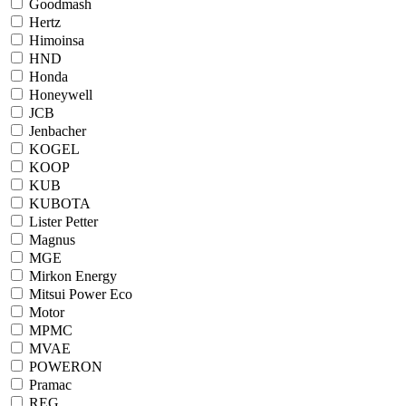
Goodmash
Hertz
Himoinsa
HND
Honda
Honeywell
JCB
Jenbacher
KOGEL
KOOP
KUB
KUBOTA
Lister Petter
Magnus
MGE
Mirkon Energy
Mitsui Power Eco
Motor
MPMC
MVAE
POWERON
Pramac
REG