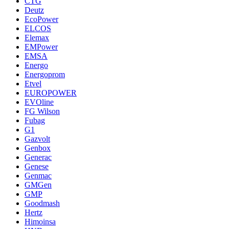
CTG
Deutz
EcoPower
ELCOS
Elemax
EMPower
EMSA
Energo
Energoprom
Etvel
EUROPOWER
EVOline
FG Wilson
Fubag
G1
Gazvolt
Genbox
Generac
Genese
Genmac
GMGen
GMP
Goodmash
Hertz
Himoinsa