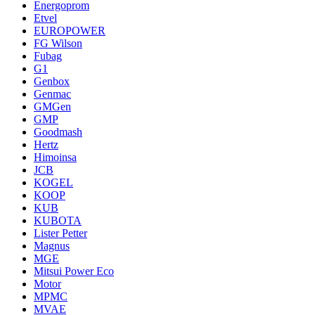
Energoprom
Etvel
EUROPOWER
FG Wilson
Fubag
G1
Genbox
Genmac
GMGen
GMP
Goodmash
Hertz
Himoinsa
JCB
KOGEL
KOOP
KUB
KUBOTA
Lister Petter
Magnus
MGE
Mitsui Power Eco
Motor
MPMC
MVAE