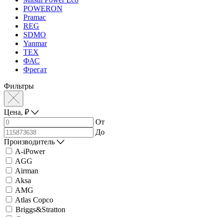
POWERON
Pramac
REG
SDMO
Yanmar
ТЕХ
ФАС
Фрегат
Фильтры
Цена,
₽
От
До
Производитель
A-iPower
AGG
Airman
Aksa
AMG
Atlas Copco
Briggs&Stratton