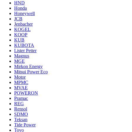
HND
Honda
Honeywell
JCB
Jenbacher
KOGEL
KOOP
KUB
KUBOTA
Lister Petter
Magnus
MGE
Mirkon Energy
Mitsui Power Eco
Motor
MPMC
MVAE
POWERON
Pramac
REG
Rensol
SDMO
Teksan
Tide Power
Toyo