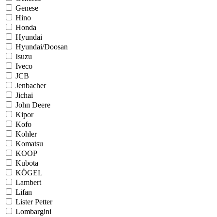
Genese
Hino
Honda
Hyundai
Hyundai/Doosan
Isuzu
Iveco
JCB
Jenbacher
Jichai
John Deere
Kipor
Kofo
Kohler
Komatsu
KOOP
Kubota
KÖGEL
Lambert
Lifan
Lister Petter
Lombargini