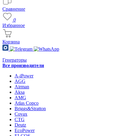
Сравнение
0
Избранное
Корзина
Генераторы
Все производители
A-iPower
AGG
Airman
Aksa
AMG
Atlas Copco
Briggs&Stratton
Covax
CTG
Deutz
EcoPower
ELCOS