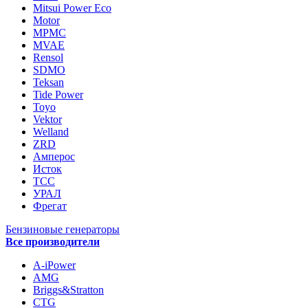
Mitsui Power Eco
Motor
MPMC
MVAE
Rensol
SDMO
Teksan
Tide Power
Toyo
Vektor
Welland
ZRD
Амперос
Исток
ТСС
УРАЛ
Фрегат
Бензиновые генераторы
Все производители
A-iPower
AMG
Briggs&Stratton
CTG