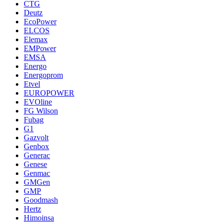
CTG
Deutz
EcoPower
ELCOS
Elemax
EMPower
EMSA
Energo
Energoprom
Etvel
EUROPOWER
EVOline
FG Wilson
Fubag
G1
Gazvolt
Genbox
Generac
Genese
Genmac
GMGen
GMP
Goodmash
Hertz
Himoinsa