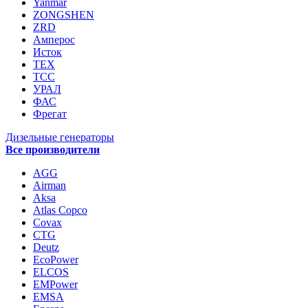
Yanmar
ZONGSHEN
ZRD
Амперос
Исток
ТЕХ
ТСС
УРАЛ
ФАС
Фрегат
Дизельные генераторы
Все производители
AGG
Airman
Aksa
Atlas Copco
Covax
CTG
Deutz
EcoPower
ELCOS
EMPower
EMSA