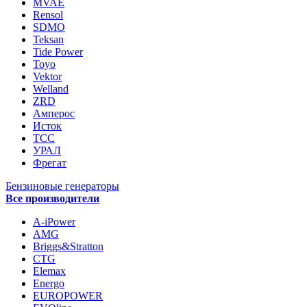
MVAE
Rensol
SDMO
Teksan
Tide Power
Toyo
Vektor
Welland
ZRD
Амперос
Исток
ТСС
УРАЛ
Фрегат
Бензиновые генераторы
Все производители
A-iPower
AMG
Briggs&Stratton
CTG
Elemax
Energo
EUROPOWER