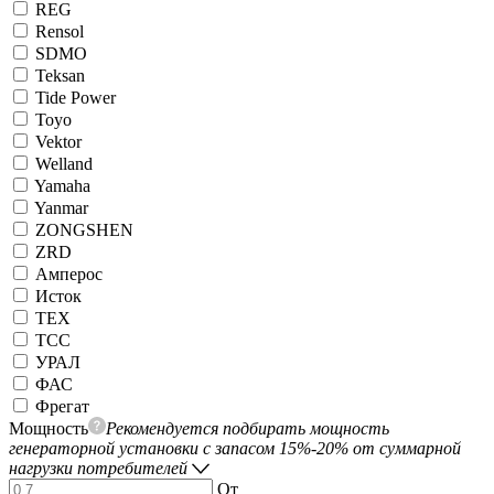
REG
Rensol
SDMO
Teksan
Tide Power
Toyo
Vektor
Welland
Yamaha
Yanmar
ZONGSHEN
ZRD
Амперос
Исток
ТЕХ
ТСС
УРАЛ
ФАС
Фрегат
Мощность
Рекомендуется подбирать мощность
генераторной установки с запасом 15%-20% от суммарной
нагрузки потребителей
От