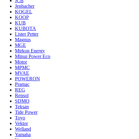
JCB
Jenbacher
KOGEL
KOOP
KUB
KUBOTA
Lister Petter
Magnus
MGE
Mirkon Energy
Mitsui Power Eco
Motor
MPMC
MVAE
POWERON
Pramac
REG
Rensol
SDMO
Teksan
Tide Power
Toyo
Vektor
Welland
Yamaha