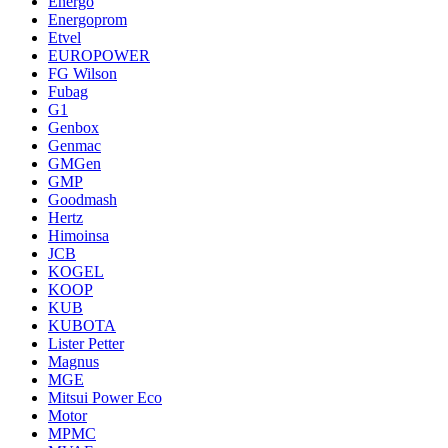
Energo
Energoprom
Etvel
EUROPOWER
FG Wilson
Fubag
G1
Genbox
Genmac
GMGen
GMP
Goodmash
Hertz
Himoinsa
JCB
KOGEL
KOOP
KUB
KUBOTA
Lister Petter
Magnus
MGE
Mitsui Power Eco
Motor
MPMC