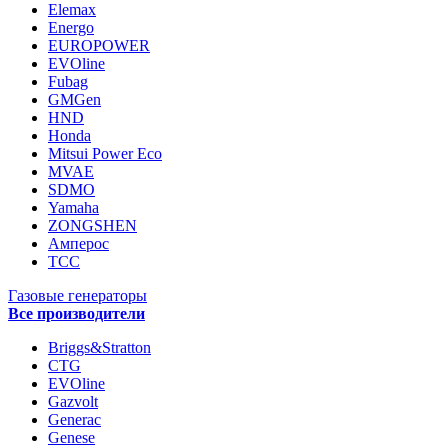
Elemax
Energo
EUROPOWER
EVOline
Fubag
GMGen
HND
Honda
Mitsui Power Eco
MVAE
SDMO
Yamaha
ZONGSHEN
Амперос
ТСС
Газовые генераторы
Все производители
Briggs&Stratton
CTG
EVOline
Gazvolt
Generac
Genese