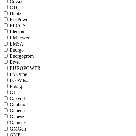
Covax
CTG
Deutz
EcoPower
ELCOS
Elemax
EMPower
EMSA
Energo
Energoprom
Etvel
EUROPOWER
EVOline
FG Wilson
Fubag
G1
Gazvolt
Genbox
Generac
Genese
Genmac
GMGen
GMP