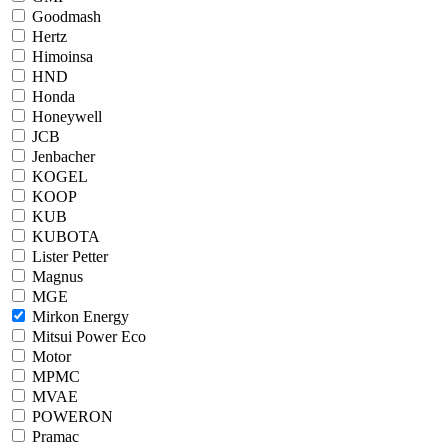
Goodmash
Hertz
Himoinsa
HND
Honda
Honeywell
JCB
Jenbacher
KOGEL
KOOP
KUB
KUBOTA
Lister Petter
Magnus
MGE
Mirkon Energy
Mitsui Power Eco
Motor
MPMC
MVAE
POWERON
Pramac