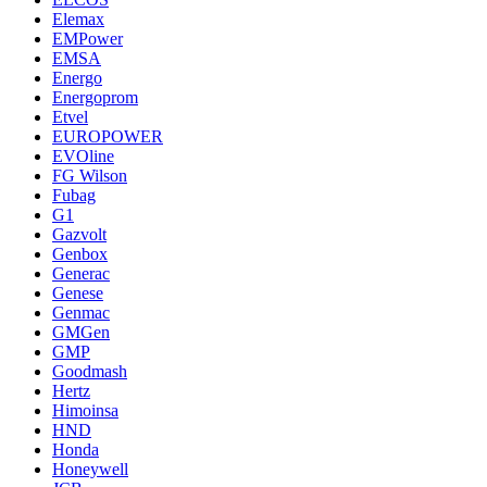
Elemax
EMPower
EMSA
Energo
Energoprom
Etvel
EUROPOWER
EVOline
FG Wilson
Fubag
G1
Gazvolt
Genbox
Generac
Genese
Genmac
GMGen
GMP
Goodmash
Hertz
Himoinsa
HND
Honda
Honeywell