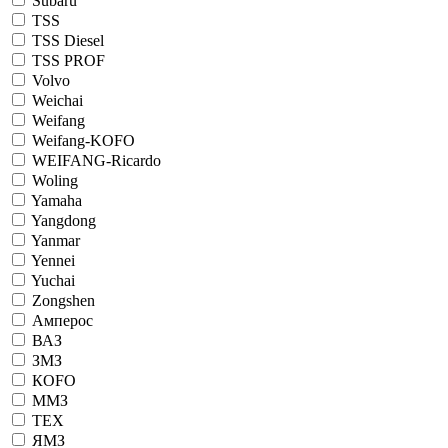
Subaru
TSS
TSS Diesel
TSS PROF
Volvo
Weichai
Weifang
Weifang-KOFO
WEIFANG-Ricardo
Woling
Yamaha
Yangdong
Yanmar
Yennei
Yuchai
Zongshen
Амперос
ВАЗ
ЗМЗ
КОFO
ММЗ
ТЕХ
ЯМЗ