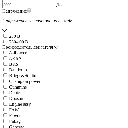
До
Напряжение
Напряжение генератора на выходе
230 В
230/400 В
Производитель двигателя
A-iPower
AKSA
B&S
Baudouin
Briggs&Stratton
Champion power
Cummins
Deutz
Doosan
Engine assy
FAW
Fawde
Fubag
Generac