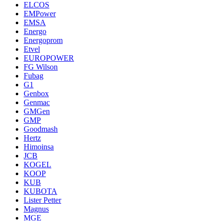
ELCOS
EMPower
EMSA
Energo
Energoprom
Etvel
EUROPOWER
FG Wilson
Fubag
G1
Genbox
Genmac
GMGen
GMP
Goodmash
Hertz
Himoinsa
JCB
KOGEL
KOOP
KUB
KUBOTA
Lister Petter
Magnus
MGE