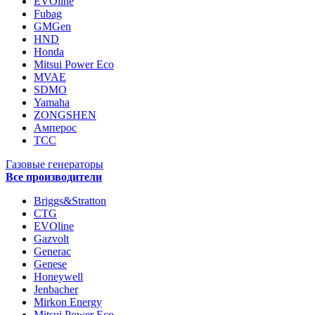
EVOline
Fubag
GMGen
HND
Honda
Mitsui Power Eco
MVAE
SDMO
Yamaha
ZONGSHEN
Амперос
ТСС
Газовые генераторы
Все производители
Briggs&Stratton
CTG
EVOline
Gazvolt
Generac
Genese
Honeywell
Jenbacher
Mirkon Energy
Mitsui Power Eco