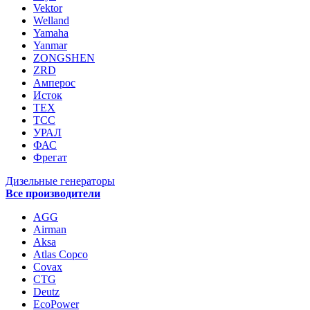
Vektor
Welland
Yamaha
Yanmar
ZONGSHEN
ZRD
Амперос
Исток
ТЕХ
ТСС
УРАЛ
ФАС
Фрегат
Дизельные генераторы
Все производители
AGG
Airman
Aksa
Atlas Copco
Covax
CTG
Deutz
EcoPower