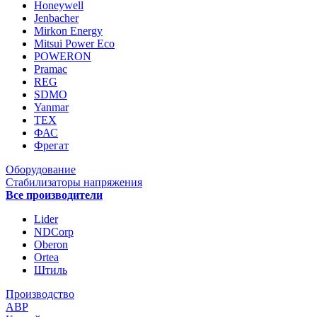
Honeywell
Jenbacher
Mirkon Energy
Mitsui Power Eco
POWERON
Pramac
REG
SDMO
Yanmar
ТЕХ
ФАС
Фрегат
Оборудование
Стабилизаторы напряжения
Все производители
Lider
NDCorp
Oberon
Ortea
Штиль
Производство
АВР