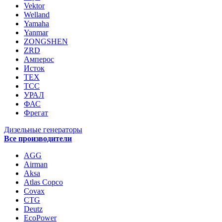
Vektor
Welland
Yamaha
Yanmar
ZONGSHEN
ZRD
Амперос
Исток
ТЕХ
ТСС
УРАЛ
ФАС
Фрегат
Дизельные генераторы
Все производители
AGG
Airman
Aksa
Atlas Copco
Covax
CTG
Deutz
EcoPower