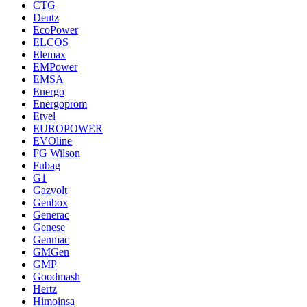
CTG
Deutz
EcoPower
ELCOS
Elemax
EMPower
EMSA
Energo
Energoprom
Etvel
EUROPOWER
EVOline
FG Wilson
Fubag
G1
Gazvolt
Genbox
Generac
Genese
Genmac
GMGen
GMP
Goodmash
Hertz
Himoinsa