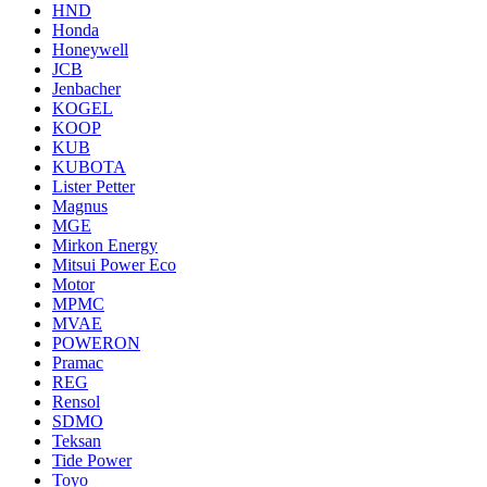
HND
Honda
Honeywell
JCB
Jenbacher
KOGEL
KOOP
KUB
KUBOTA
Lister Petter
Magnus
MGE
Mirkon Energy
Mitsui Power Eco
Motor
MPMC
MVAE
POWERON
Pramac
REG
Rensol
SDMO
Teksan
Tide Power
Toyo