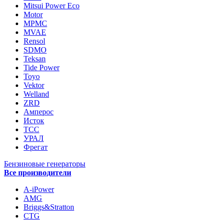
Mitsui Power Eco
Motor
MPMC
MVAE
Rensol
SDMO
Teksan
Tide Power
Toyo
Vektor
Welland
ZRD
Амперос
Исток
ТСС
УРАЛ
Фрегат
Бензиновые генераторы
Все производители
A-iPower
AMG
Briggs&Stratton
CTG