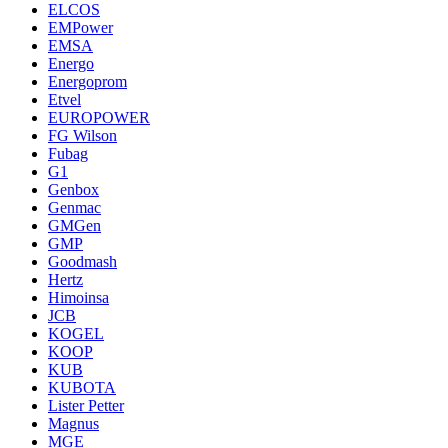
ELCOS
EMPower
EMSA
Energo
Energoprom
Etvel
EUROPOWER
FG Wilson
Fubag
G1
Genbox
Genmac
GMGen
GMP
Goodmash
Hertz
Himoinsa
JCB
KOGEL
KOOP
KUB
KUBOTA
Lister Petter
Magnus
MGE