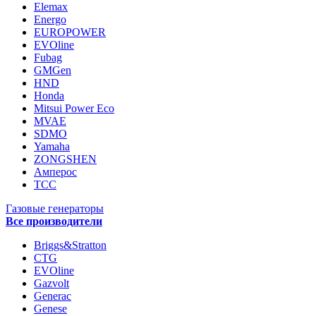
Elemax
Energo
EUROPOWER
EVOline
Fubag
GMGen
HND
Honda
Mitsui Power Eco
MVAE
SDMO
Yamaha
ZONGSHEN
Амперос
ТСС
Газовые генераторы
Все производители
Briggs&Stratton
CTG
EVOline
Gazvolt
Generac
Genese