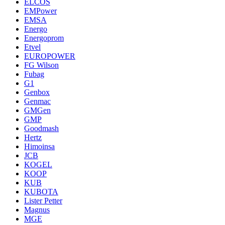
ELCOS
EMPower
EMSA
Energo
Energoprom
Etvel
EUROPOWER
FG Wilson
Fubag
G1
Genbox
Genmac
GMGen
GMP
Goodmash
Hertz
Himoinsa
JCB
KOGEL
KOOP
KUB
KUBOTA
Lister Petter
Magnus
MGE