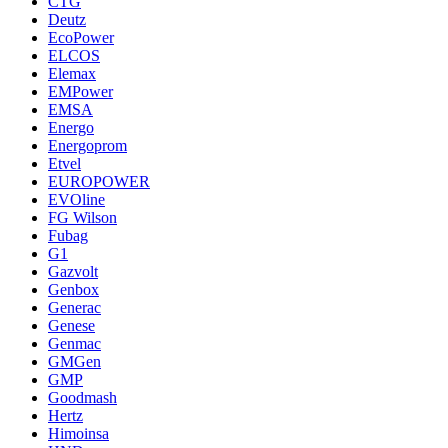
CTG
Deutz
EcoPower
ELCOS
Elemax
EMPower
EMSA
Energo
Energoprom
Etvel
EUROPOWER
EVOline
FG Wilson
Fubag
G1
Gazvolt
Genbox
Generac
Genese
Genmac
GMGen
GMP
Goodmash
Hertz
Himoinsa