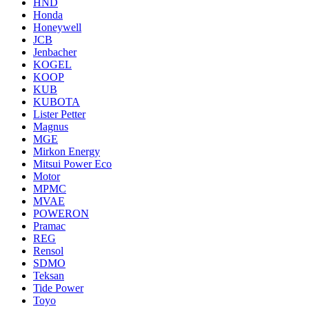
HND
Honda
Honeywell
JCB
Jenbacher
KOGEL
KOOP
KUB
KUBOTA
Lister Petter
Magnus
MGE
Mirkon Energy
Mitsui Power Eco
Motor
MPMC
MVAE
POWERON
Pramac
REG
Rensol
SDMO
Teksan
Tide Power
Toyo