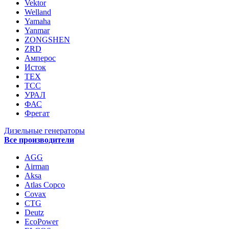
Vektor
Welland
Yamaha
Yanmar
ZONGSHEN
ZRD
Амперос
Исток
ТЕХ
ТСС
УРАЛ
ФАС
Фрегат
Дизельные генераторы
Все производители
AGG
Airman
Aksa
Atlas Copco
Covax
CTG
Deutz
EcoPower