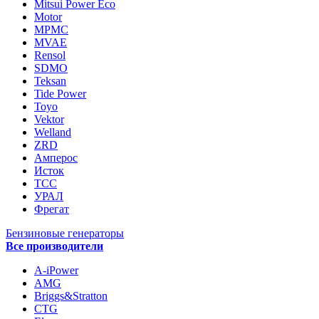
Mitsui Power Eco
Motor
MPMC
MVAE
Rensol
SDMO
Teksan
Tide Power
Toyo
Vektor
Welland
ZRD
Амперос
Исток
ТСС
УРАЛ
Фрегат
Бензиновые генераторы
Все производители
A-iPower
AMG
Briggs&Stratton
CTG