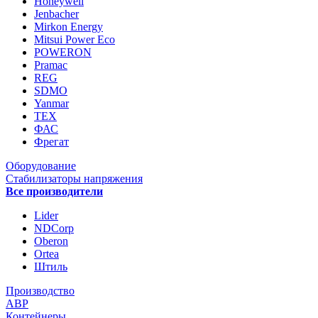
Honeywell
Jenbacher
Mirkon Energy
Mitsui Power Eco
POWERON
Pramac
REG
SDMO
Yanmar
ТЕХ
ФАС
Фрегат
Оборудование
Стабилизаторы напряжения
Все производители
Lider
NDCorp
Oberon
Ortea
Штиль
Производство
АВР
Контейнеры