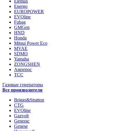
Elemax
Energo
EUROPOWER
EVOline
Fubag
GMGen
HND
Honda
Mitsui Power Eco
MVAE
SDMO
Yamaha
ZONGSHEN
Амперос
ТСС
Газовые генераторы
Все производители
Briggs&Stratton
CTG
EVOline
Gazvolt
Generac
Genese