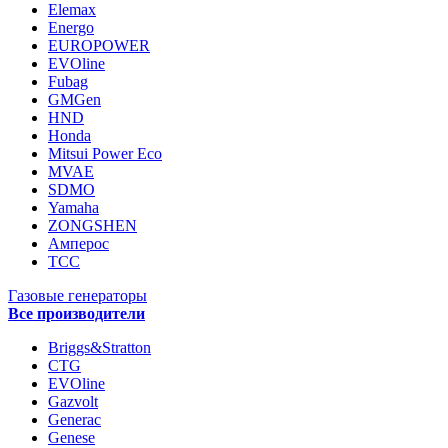
Elemax
Energo
EUROPOWER
EVOline
Fubag
GMGen
HND
Honda
Mitsui Power Eco
MVAE
SDMO
Yamaha
ZONGSHEN
Амперос
ТСС
Газовые генераторы
Все производители
Briggs&Stratton
CTG
EVOline
Gazvolt
Generac
Genese