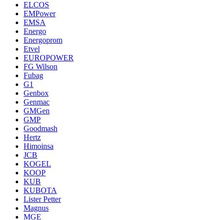
ELCOS
EMPower
EMSA
Energo
Energoprom
Etvel
EUROPOWER
FG Wilson
Fubag
G1
Genbox
Genmac
GMGen
GMP
Goodmash
Hertz
Himoinsa
JCB
KOGEL
KOOP
KUB
KUBOTA
Lister Petter
Magnus
MGE