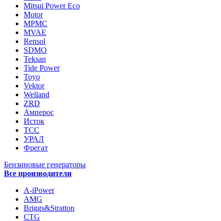
Mitsui Power Eco
Motor
MPMC
MVAE
Rensol
SDMO
Teksan
Tide Power
Toyo
Vektor
Welland
ZRD
Амперос
Исток
ТСС
УРАЛ
Фрегат
Бензиновые генераторы
Все производители
A-iPower
AMG
Briggs&Stratton
CTG