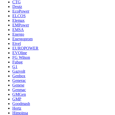
CTG
Deutz
EcoPower
ELCOS
Elemax
EMPower
EMSA
Energo
Energoprom
Etvel
EUROPOWER
EVOline
FG Wilson
Fubag
G1
Gazvolt
Genbox
Generac
Genese
Genmac
GMGen
GMP
Goodmash
Hertz
Himoinsa