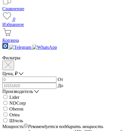
Сравнение
0
Избранное
Корзина
Фильтры
Цена,
₽
От
До
Производитель
Lider
NDCorp
Oberon
Ortea
Штиль
Мощность
Рекомендуется подбирать мощность