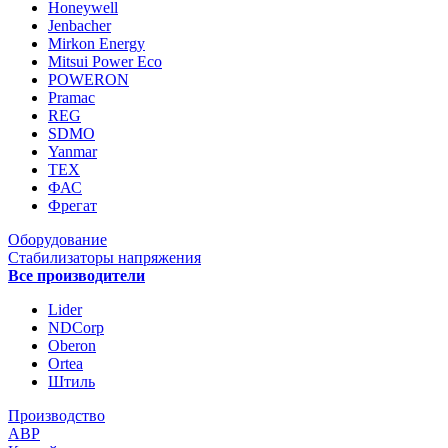
Honeywell
Jenbacher
Mirkon Energy
Mitsui Power Eco
POWERON
Pramac
REG
SDMO
Yanmar
ТЕХ
ФАС
Фрегат
Оборудование
Стабилизаторы напряжения
Все производители
Lider
NDCorp
Oberon
Ortea
Штиль
Производство
АВР