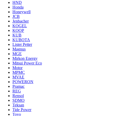
HND
Honda
Honeywell
JCB
Jenbacher
KOGEL
KOOP
KUB
KUBOTA
Lister Petter
Magnus
MGE
Mirkon Energy
Mitsui Power Eco
Motor
MPMC
MVAE
POWERON
Pramac
REG
Rensol
SDMO
Teksan
Tide Power
Toyo