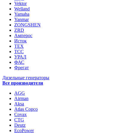
Vektor
Welland
Yamaha
Yanmar
ZONGSHEN
ZRD
Амперос
Исток
ТЕХ
ТСС
УРАЛ
ФАС
Фрегат
Дизельные генераторы
Все производители
AGG
Airman
Aksa
Atlas Copco
Covax
CTG
Deutz
EcoPower