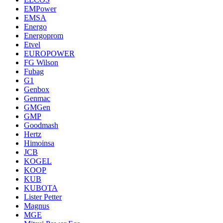
EMPower
EMSA
Energo
Energoprom
Etvel
EUROPOWER
FG Wilson
Fubag
G1
Genbox
Genmac
GMGen
GMP
Goodmash
Hertz
Himoinsa
JCB
KOGEL
KOOP
KUB
KUBOTA
Lister Petter
Magnus
MGE