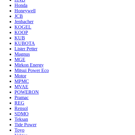
Honda
Honeywell
JCB
Jenbacher
KOGEL
KOOP
KUB
KUBOTA
Lister Petter
Magnus
MGE
Mirkon Energy
Mitsui Power Eco
Motor
MPMC
MVAE
POWERON
Pramac
REG
Rensol
SDMO
Teksan
Tide Power
Toyo