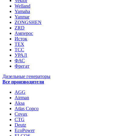
Vektor
Welland
Yamaha
Yanmar
ZONGSHEN
ZRD
Амперос
Исток
ТЕХ
ТСС
УРАЛ
ФАС
Фрегат
Дизельные генераторы
Все производители
AGG
Airman
Aksa
Atlas Copco
Covax
CTG
Deutz
EcoPower
ELCOS