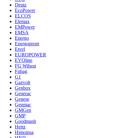
Deutz
EcoPower
ELCOS
Elemax
EMPower
EMSA
Energo
Energoprom
Etvel
EUROPOWER
EVOline
FG Wilson
Fubag
G1
Gazvolt
Genbox
Generac
Genese
Genmac
GMGen
GMP
Goodmash
Hertz
Himoinsa
HND