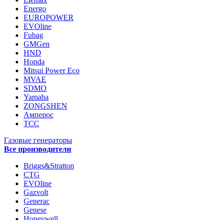
Energo
EUROPOWER
EVOline
Fubag
GMGen
HND
Honda
Mitsui Power Eco
MVAE
SDMO
Yamaha
ZONGSHEN
Амперос
ТСС
Газовые генераторы
Все производители
Briggs&Stratton
CTG
EVOline
Gazvolt
Generac
Genese
Honeywell