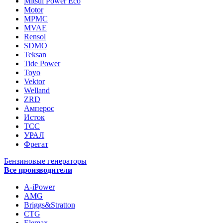
Mitsui Power Eco
Motor
MPMC
MVAE
Rensol
SDMO
Teksan
Tide Power
Toyo
Vektor
Welland
ZRD
Амперос
Исток
ТСС
УРАЛ
Фрегат
Бензиновые генераторы
Все производители
A-iPower
AMG
Briggs&Stratton
CTG
Elemax