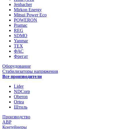
Jenbacher
Mirkon Energy
Mitsui Power Eco
POWERON
Pramac
REG
SDMO
Yanmar
ТЕХ
ФАС
Фрегат
Оборудование
Стабилизаторы напряжения
Все производители
Lider
NDCorp
Oberon
Ortea
Штиль
Производство
АВР
Контейнеры