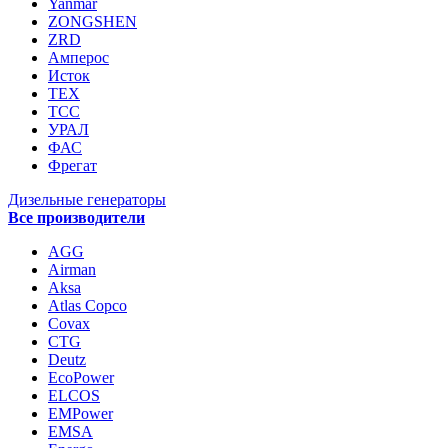
Yanmar
ZONGSHEN
ZRD
Амперос
Исток
ТЕХ
ТСС
УРАЛ
ФАС
Фрегат
Дизельные генераторы
Все производители
AGG
Airman
Aksa
Atlas Copco
Covax
CTG
Deutz
EcoPower
ELCOS
EMPower
EMSA