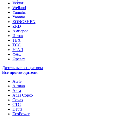
Vektor
Welland
Yamaha
Yanmar
ZONGSHEN
ZRD
Амперос
Исток
ТЕХ
ТСС
УРАЛ
ФАС
Фрегат
Дизельные генераторы
Все производители
AGG
Airman
Aksa
Atlas Copco
Covax
CTG
Deutz
EcoPower