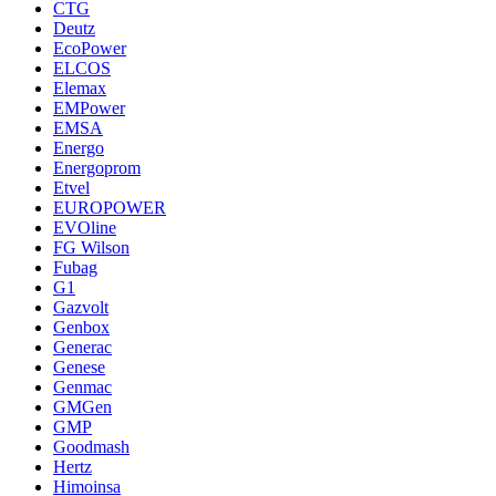
CTG
Deutz
EcoPower
ELCOS
Elemax
EMPower
EMSA
Energo
Energoprom
Etvel
EUROPOWER
EVOline
FG Wilson
Fubag
G1
Gazvolt
Genbox
Generac
Genese
Genmac
GMGen
GMP
Goodmash
Hertz
Himoinsa