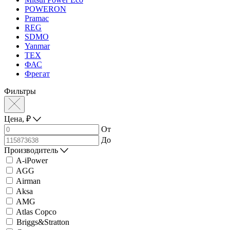
POWERON
Pramac
REG
SDMO
Yanmar
ТЕХ
ФАС
Фрегат
Фильтры
Цена,
₽
От
До
Производитель
A-iPower
AGG
Airman
Aksa
AMG
Atlas Copco
Briggs&Stratton