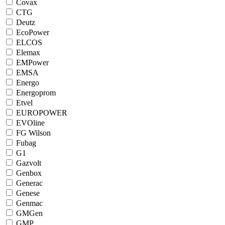
Covax
CTG
Deutz
EcoPower
ELCOS
Elemax
EMPower
EMSA
Energo
Energoprom
Etvel
EUROPOWER
EVOline
FG Wilson
Fubag
G1
Gazvolt
Genbox
Generac
Genese
Genmac
GMGen
GMP