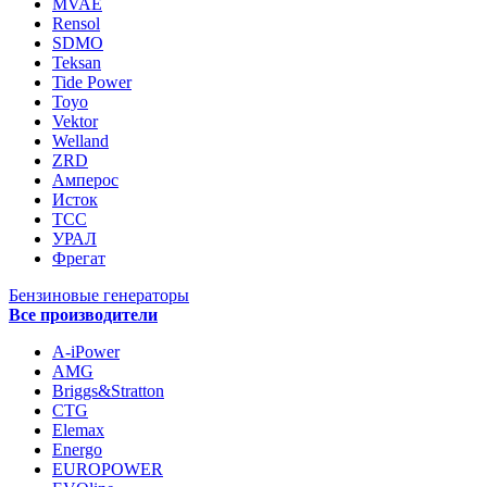
MVAE
Rensol
SDMO
Teksan
Tide Power
Toyo
Vektor
Welland
ZRD
Амперос
Исток
ТСС
УРАЛ
Фрегат
Бензиновые генераторы
Все производители
A-iPower
AMG
Briggs&Stratton
CTG
Elemax
Energo
EUROPOWER