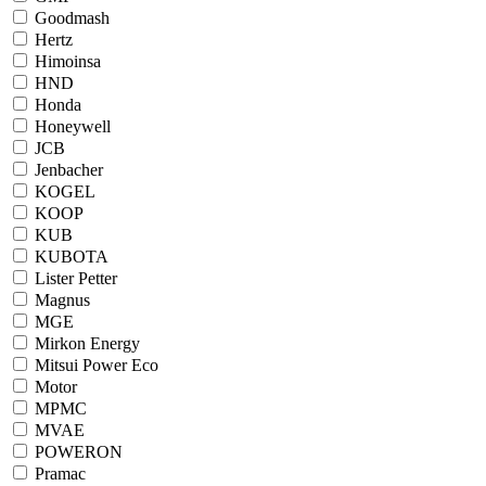
Goodmash
Hertz
Himoinsa
HND
Honda
Honeywell
JCB
Jenbacher
KOGEL
KOOP
KUB
KUBOTA
Lister Petter
Magnus
MGE
Mirkon Energy
Mitsui Power Eco
Motor
MPMC
MVAE
POWERON
Pramac