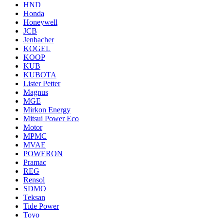
HND
Honda
Honeywell
JCB
Jenbacher
KOGEL
KOOP
KUB
KUBOTA
Lister Petter
Magnus
MGE
Mirkon Energy
Mitsui Power Eco
Motor
MPMC
MVAE
POWERON
Pramac
REG
Rensol
SDMO
Teksan
Tide Power
Toyo