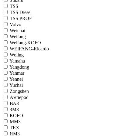
Subaru
TSS
TSS Diesel
TSS PROF
Volvo
Weichai
Weifang
Weifang-KOFO
WEIFANG-Ricardo
Woling
Yamaha
Yangdong
Yanmar
Yennei
Yuchai
Zongshen
Амперос
ВАЗ
ЗМЗ
КОFO
ММЗ
ТЕХ
ЯМЗ