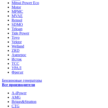
Mitsui Power Eco
Motor
MPMC
MVAE
Rensol
SDMO
Teksan
Tide Power
Toyo
Vektor
Welland
ZRD
Амперос
Исток
ТСС
УРАЛ
Фрегат
Бензиновые генераторы
Все производители
A-iPower
AMG
Briggs&Stratton
CTG