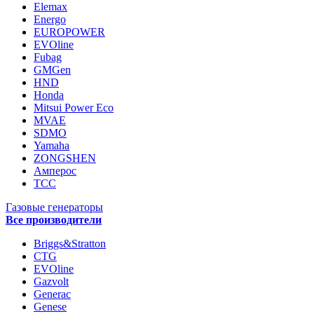
Elemax
Energo
EUROPOWER
EVOline
Fubag
GMGen
HND
Honda
Mitsui Power Eco
MVAE
SDMO
Yamaha
ZONGSHEN
Амперос
ТСС
Газовые генераторы
Все производители
Briggs&Stratton
CTG
EVOline
Gazvolt
Generac
Genese