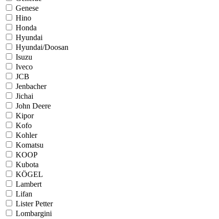
Genese
Hino
Honda
Hyundai
Hyundai/Doosan
Isuzu
Iveco
JCB
Jenbacher
Jichai
John Deere
Kipor
Kofo
Kohler
Komatsu
KOOP
Kubota
KÖGEL
Lambert
Lifan
Lister Petter
Lombargini