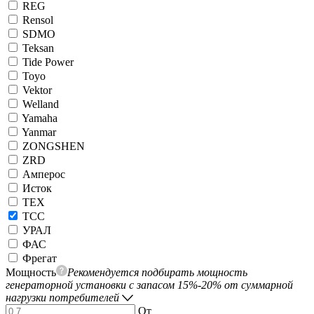
REG
Rensol
SDMO
Teksan
Tide Power
Toyo
Vektor
Welland
Yamaha
Yanmar
ZONGSHEN
ZRD
Амперос
Исток
ТЕХ
ТСС
УРАЛ
ФАС
Фрегат
Мощность
Рекомендуется подбирать мощность
генераторной установки с запасом 15%-20% от суммарной
нагрузки потребителей
От