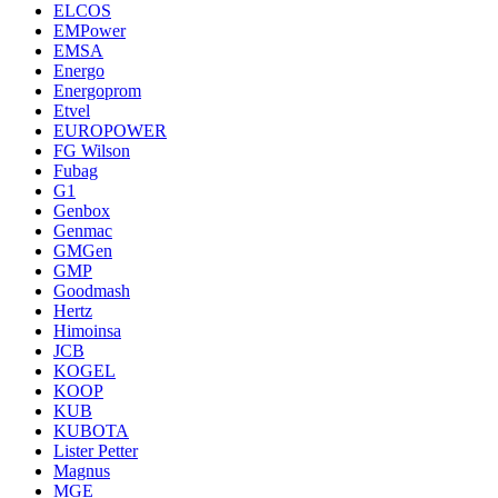
ELCOS
EMPower
EMSA
Energo
Energoprom
Etvel
EUROPOWER
FG Wilson
Fubag
G1
Genbox
Genmac
GMGen
GMP
Goodmash
Hertz
Himoinsa
JCB
KOGEL
KOOP
KUB
KUBOTA
Lister Petter
Magnus
MGE