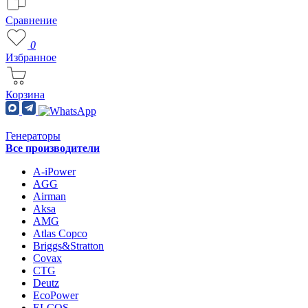
Сравнение
0
Избранное
Корзина
Генераторы
Все производители
A-iPower
AGG
Airman
Aksa
AMG
Atlas Copco
Briggs&Stratton
Covax
CTG
Deutz
EcoPower
ELCOS