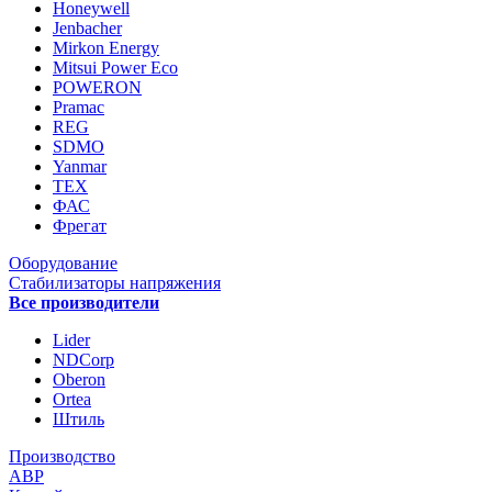
Honeywell
Jenbacher
Mirkon Energy
Mitsui Power Eco
POWERON
Pramac
REG
SDMO
Yanmar
ТЕХ
ФАС
Фрегат
Оборудование
Стабилизаторы напряжения
Все производители
Lider
NDCorp
Oberon
Ortea
Штиль
Производство
АВР