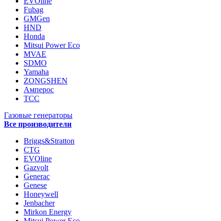
EVOline
Fubag
GMGen
HND
Honda
Mitsui Power Eco
MVAE
SDMO
Yamaha
ZONGSHEN
Амперос
ТСС
Газовые генераторы
Все производители
Briggs&Stratton
CTG
EVOline
Gazvolt
Generac
Genese
Honeywell
Jenbacher
Mirkon Energy
Mitsui Power Eco