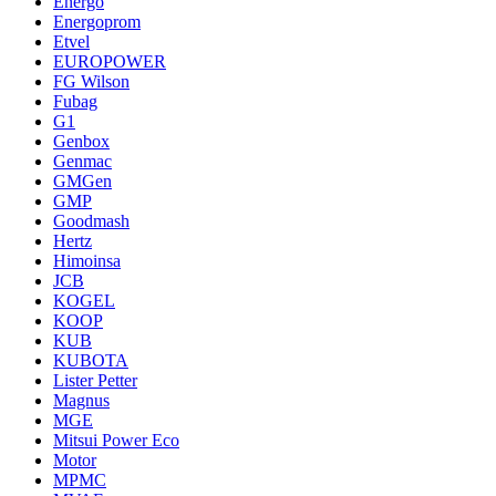
Energo
Energoprom
Etvel
EUROPOWER
FG Wilson
Fubag
G1
Genbox
Genmac
GMGen
GMP
Goodmash
Hertz
Himoinsa
JCB
KOGEL
KOOP
KUB
KUBOTA
Lister Petter
Magnus
MGE
Mitsui Power Eco
Motor
MPMC