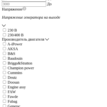
До
Напряжение
Напряжение генератора на выходе
230 В
230/400 В
Производитель двигателя
A-iPower
AKSA
B&S
Baudouin
Briggs&Stratton
Champion power
Cummins
Deutz
Doosan
Engine assy
FAW
Fawde
Fubag
Generac