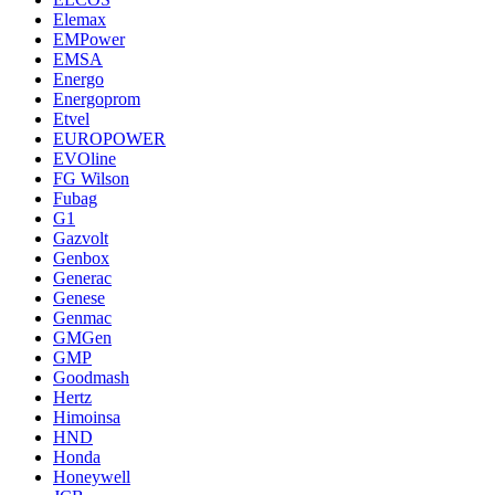
Elemax
EMPower
EMSA
Energo
Energoprom
Etvel
EUROPOWER
EVOline
FG Wilson
Fubag
G1
Gazvolt
Genbox
Generac
Genese
Genmac
GMGen
GMP
Goodmash
Hertz
Himoinsa
HND
Honda
Honeywell