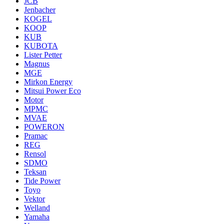
JCB
Jenbacher
KOGEL
KOOP
KUB
KUBOTA
Lister Petter
Magnus
MGE
Mirkon Energy
Mitsui Power Eco
Motor
MPMC
MVAE
POWERON
Pramac
REG
Rensol
SDMO
Teksan
Tide Power
Toyo
Vektor
Welland
Yamaha