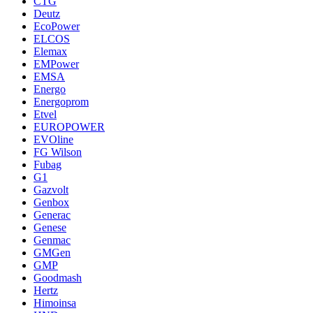
CTG
Deutz
EcoPower
ELCOS
Elemax
EMPower
EMSA
Energo
Energoprom
Etvel
EUROPOWER
EVOline
FG Wilson
Fubag
G1
Gazvolt
Genbox
Generac
Genese
Genmac
GMGen
GMP
Goodmash
Hertz
Himoinsa