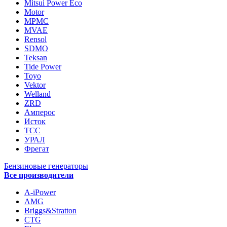
Mitsui Power Eco
Motor
MPMC
MVAE
Rensol
SDMO
Teksan
Tide Power
Toyo
Vektor
Welland
ZRD
Амперос
Исток
ТСС
УРАЛ
Фрегат
Бензиновые генераторы
Все производители
A-iPower
AMG
Briggs&Stratton
CTG