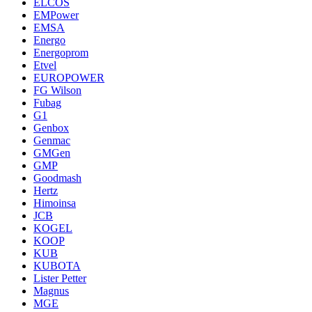
ELCOS
EMPower
EMSA
Energo
Energoprom
Etvel
EUROPOWER
FG Wilson
Fubag
G1
Genbox
Genmac
GMGen
GMP
Goodmash
Hertz
Himoinsa
JCB
KOGEL
KOOP
KUB
KUBOTA
Lister Petter
Magnus
MGE