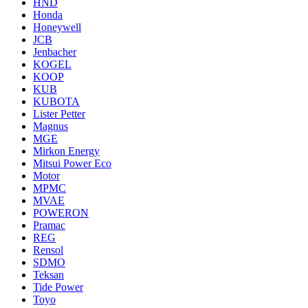
HND
Honda
Honeywell
JCB
Jenbacher
KOGEL
KOOP
KUB
KUBOTA
Lister Petter
Magnus
MGE
Mirkon Energy
Mitsui Power Eco
Motor
MPMC
MVAE
POWERON
Pramac
REG
Rensol
SDMO
Teksan
Tide Power
Toyo