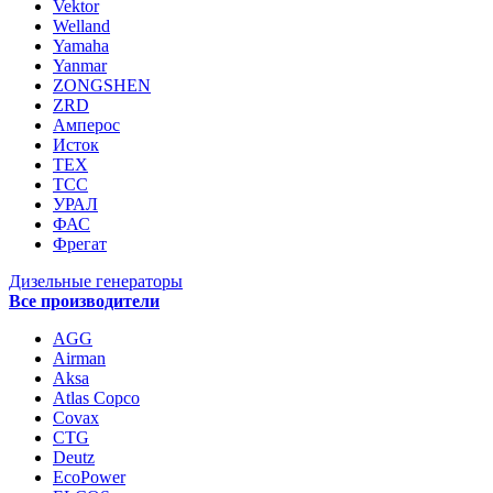
Vektor
Welland
Yamaha
Yanmar
ZONGSHEN
ZRD
Амперос
Исток
ТЕХ
ТСС
УРАЛ
ФАС
Фрегат
Дизельные генераторы
Все производители
AGG
Airman
Aksa
Atlas Copco
Covax
CTG
Deutz
EcoPower