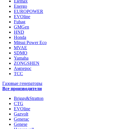
Elemax
Energo
EUROPOWER
EVOline
Fubag
GMGen
HND
Honda
Mitsui Power Eco
MVAE
SDMO
Yamaha
ZONGSHEN
Амперос
ТСС
Газовые генераторы
Все производители
Briggs&Stratton
CTG
EVOline
Gazvolt
Generac
Genese