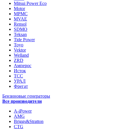
Mitsui Power Eco
Motor
MPMC
MVAE
Rensol
SDMO
Teksan
Tide Power
Toyo
Vektor
Welland
ZRD
Амперос
Исток
ТСС
УРАЛ
Фрегат
Бензиновые генераторы
Все производители
A-iPower
AMG
Briggs&Stratton
CTG