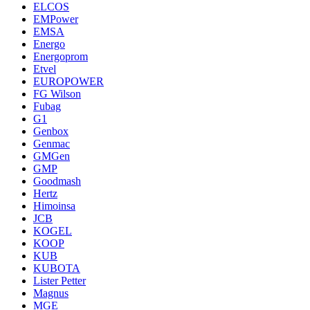
ELCOS
EMPower
EMSA
Energo
Energoprom
Etvel
EUROPOWER
FG Wilson
Fubag
G1
Genbox
Genmac
GMGen
GMP
Goodmash
Hertz
Himoinsa
JCB
KOGEL
KOOP
KUB
KUBOTA
Lister Petter
Magnus
MGE