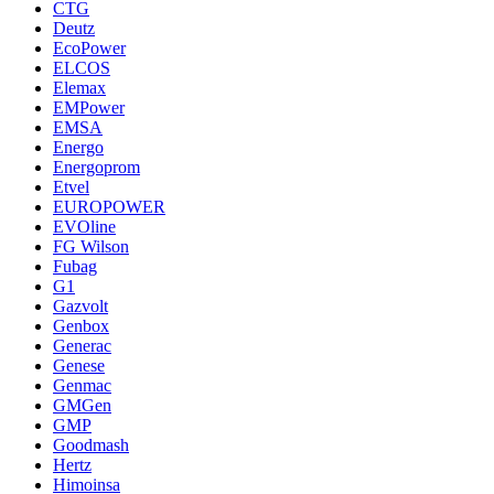
CTG
Deutz
EcoPower
ELCOS
Elemax
EMPower
EMSA
Energo
Energoprom
Etvel
EUROPOWER
EVOline
FG Wilson
Fubag
G1
Gazvolt
Genbox
Generac
Genese
Genmac
GMGen
GMP
Goodmash
Hertz
Himoinsa