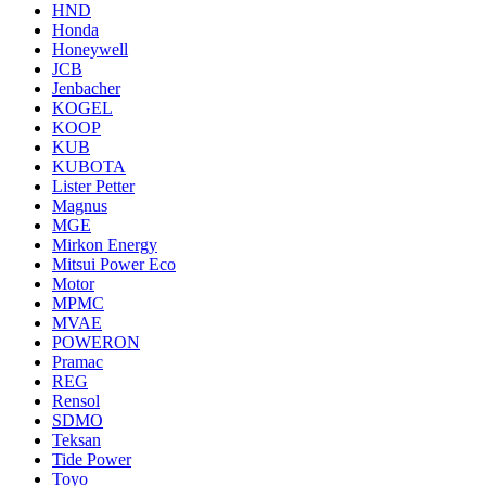
HND
Honda
Honeywell
JCB
Jenbacher
KOGEL
KOOP
KUB
KUBOTA
Lister Petter
Magnus
MGE
Mirkon Energy
Mitsui Power Eco
Motor
MPMC
MVAE
POWERON
Pramac
REG
Rensol
SDMO
Teksan
Tide Power
Toyo