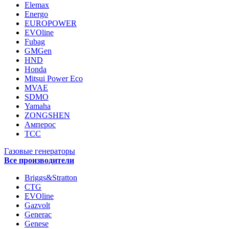
Elemax
Energo
EUROPOWER
EVOline
Fubag
GMGen
HND
Honda
Mitsui Power Eco
MVAE
SDMO
Yamaha
ZONGSHEN
Амперос
ТСС
Газовые генераторы
Все производители
Briggs&Stratton
CTG
EVOline
Gazvolt
Generac
Genese