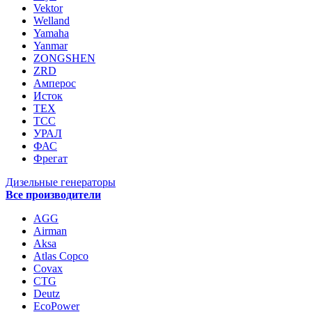
Vektor
Welland
Yamaha
Yanmar
ZONGSHEN
ZRD
Амперос
Исток
ТЕХ
ТСС
УРАЛ
ФАС
Фрегат
Дизельные генераторы
Все производители
AGG
Airman
Aksa
Atlas Copco
Covax
CTG
Deutz
EcoPower