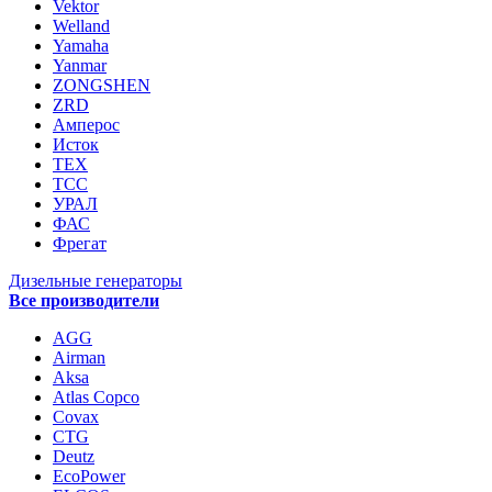
Vektor
Welland
Yamaha
Yanmar
ZONGSHEN
ZRD
Амперос
Исток
ТЕХ
ТСС
УРАЛ
ФАС
Фрегат
Дизельные генераторы
Все производители
AGG
Airman
Aksa
Atlas Copco
Covax
CTG
Deutz
EcoPower