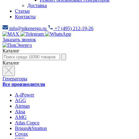
Доставка
Статьи
Контакты
info@pikenergo.ru
+7 (495) 212-19-26
Заказать звонок
Каталог
Каталог
Генераторы
Все производители
A-iPower
AGG
Airman
Aksa
AMG
Atlas Copco
Briggs&Stratton
Covax