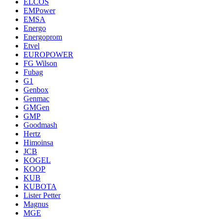
ELCOS
EMPower
EMSA
Energo
Energoprom
Etvel
EUROPOWER
FG Wilson
Fubag
G1
Genbox
Genmac
GMGen
GMP
Goodmash
Hertz
Himoinsa
JCB
KOGEL
KOOP
KUB
KUBOTA
Lister Petter
Magnus
MGE