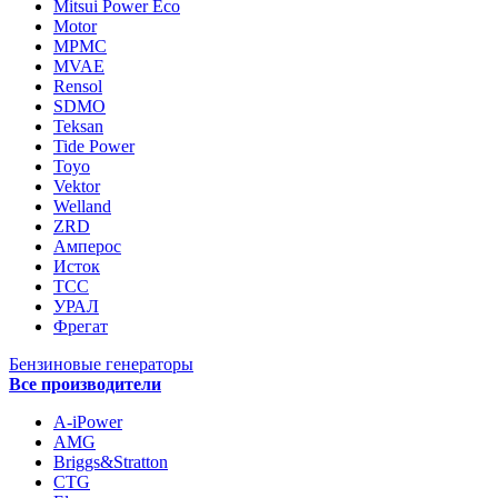
Mitsui Power Eco
Motor
MPMC
MVAE
Rensol
SDMO
Teksan
Tide Power
Toyo
Vektor
Welland
ZRD
Амперос
Исток
ТСС
УРАЛ
Фрегат
Бензиновые генераторы
Все производители
A-iPower
AMG
Briggs&Stratton
CTG