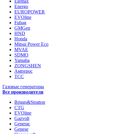
Elemax
Energo
EUROPOWER
EVOline
Fubag
GMGen
HND
Honda
Mitsui Power Eco
MVAE
SDMO
Yamaha
ZONGSHEN
Амперос
ТСС
Газовые генераторы
Все производители
Briggs&Stratton
CTG
EVOline
Gazvolt
Generac
Genese