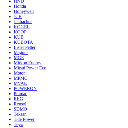
HND
Honda
Honeywell
JCB
Jenbacher
KOGEL
KOOP
KUB
KUBOTA
Lister Petter
Magnus
MGE
Mirkon Energy
Mitsui Power Eco
Motor
MPMC
MVAE
POWERON
Pramac
REG
Rensol
SDMO
Teksan
Tide Power
Toyo