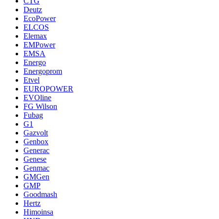
CTG
Deutz
EcoPower
ELCOS
Elemax
EMPower
EMSA
Energo
Energoprom
Etvel
EUROPOWER
EVOline
FG Wilson
Fubag
G1
Gazvolt
Genbox
Generac
Genese
Genmac
GMGen
GMP
Goodmash
Hertz
Himoinsa