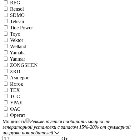
REG
Rensol
SDMO
Teksan
Tide Power
Toyo
Vektor
Welland
Yamaha
Yanmar
ZONGSHEN
ZRD
Амперос
Исток
ТЕХ
ТСС
УРАЛ
ФАС
Фрегат
Мощность
Рекомендуется подбирать мощность
генераторной установки с запасом 15%-20% от суммарной
нагрузки потребителей
От