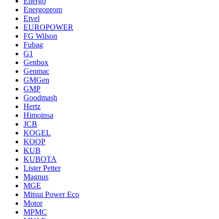
Energo
Energoprom
Etvel
EUROPOWER
FG Wilson
Fubag
G1
Genbox
Genmac
GMGen
GMP
Goodmash
Hertz
Himoinsa
JCB
KOGEL
KOOP
KUB
KUBOTA
Lister Petter
Magnus
MGE
Mitsui Power Eco
Motor
MPMC