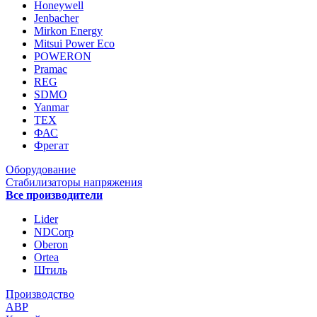
Honeywell
Jenbacher
Mirkon Energy
Mitsui Power Eco
POWERON
Pramac
REG
SDMO
Yanmar
ТЕХ
ФАС
Фрегат
Оборудование
Стабилизаторы напряжения
Все производители
Lider
NDCorp
Oberon
Ortea
Штиль
Производство
АВР