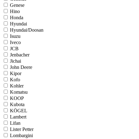
Genese
Hino
Honda
Hyundai
Hyundai/Doosan
Isuzu
Iveco
JCB
Jenbacher
Jichai
John Deere
Kipor
Kofo
Kohler
Komatsu
KOOP
Kubota
KÖGEL
Lambert
Lifan
Lister Petter
Lombargini