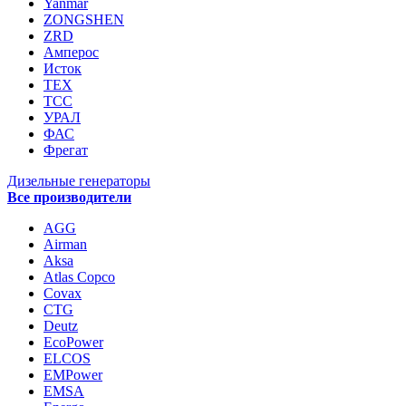
Yanmar
ZONGSHEN
ZRD
Амперос
Исток
ТЕХ
ТСС
УРАЛ
ФАС
Фрегат
Дизельные генераторы
Все производители
AGG
Airman
Aksa
Atlas Copco
Covax
CTG
Deutz
EcoPower
ELCOS
EMPower
EMSA