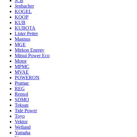
JCB
Jenbacher
KOGEL
KOOP
KUB
KUBOTA
Lister Petter
Magnus
MGE
Mirkon Energy
Mitsui Power Eco
Motor
MPMC
MVAE
POWERON
Pramac
REG
Rensol
SDMO
Teksan
Tide Power
Toyo
Vektor
Welland
Yamaha