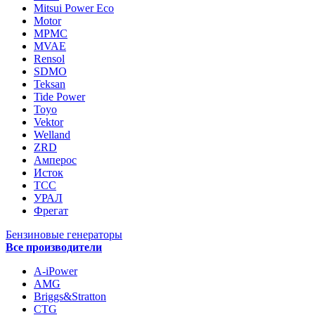
Mitsui Power Eco
Motor
MPMC
MVAE
Rensol
SDMO
Teksan
Tide Power
Toyo
Vektor
Welland
ZRD
Амперос
Исток
ТСС
УРАЛ
Фрегат
Бензиновые генераторы
Все производители
A-iPower
AMG
Briggs&Stratton
CTG