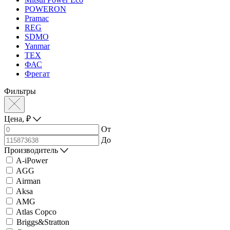
POWERON
Pramac
REG
SDMO
Yanmar
ТЕХ
ФАС
Фрегат
Фильтры
Цена,
₽
От
До
Производитель
A-iPower
AGG
Airman
Aksa
AMG
Atlas Copco
Briggs&Stratton