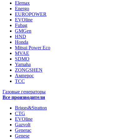
Elemax
Energo
EUROPOWER
EVOline
Fubag
GMGen
HND
Honda
Mitsui Power Eco
MVAE
SDMO
Yamaha
ZONGSHEN
Амперос
ТСС
Газовые генераторы
Все производители
Briggs&Stratton
CTG
EVOline
Gazvolt
Generac
Genese