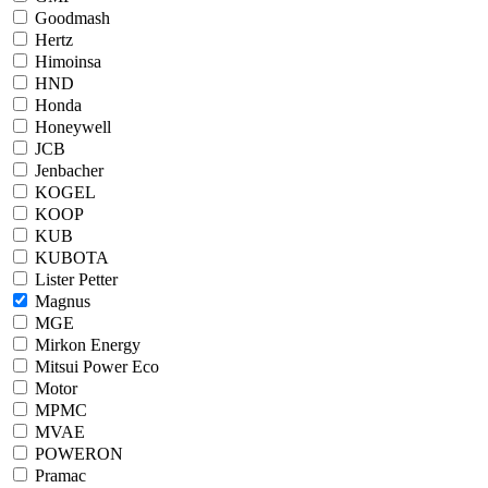
Goodmash
Hertz
Himoinsa
HND
Honda
Honeywell
JCB
Jenbacher
KOGEL
KOOP
KUB
KUBOTA
Lister Petter
Magnus
MGE
Mirkon Energy
Mitsui Power Eco
Motor
MPMC
MVAE
POWERON
Pramac