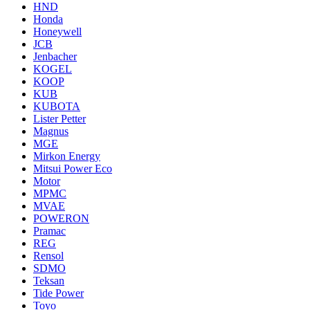
HND
Honda
Honeywell
JCB
Jenbacher
KOGEL
KOOP
KUB
KUBOTA
Lister Petter
Magnus
MGE
Mirkon Energy
Mitsui Power Eco
Motor
MPMC
MVAE
POWERON
Pramac
REG
Rensol
SDMO
Teksan
Tide Power
Toyo