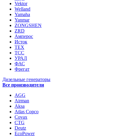
Vektor
Welland
Yamaha
Yanmar
ZONGSHEN
ZRD
Амперос
Исток
ТЕХ
ТСС
УРАЛ
ФАС
Фрегат
Дизельные генераторы
Все производители
AGG
Airman
Aksa
Atlas Copco
Covax
CTG
Deutz
EcoPower