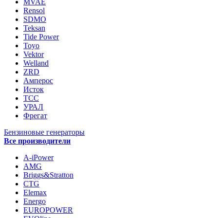
MVAE
Rensol
SDMO
Teksan
Tide Power
Toyo
Vektor
Welland
ZRD
Амперос
Исток
ТСС
УРАЛ
Фрегат
Бензиновые генераторы
Все производители
A-iPower
AMG
Briggs&Stratton
CTG
Elemax
Energo
EUROPOWER