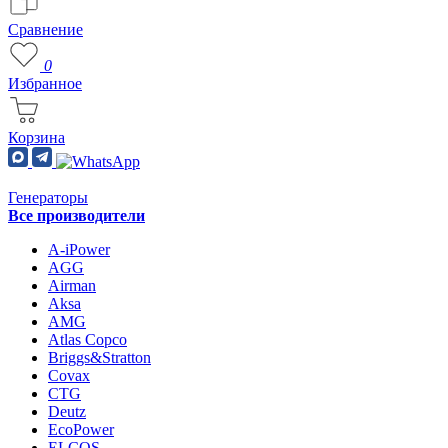
Сравнение
0
Избранное
Корзина
Генераторы
Все производители
A-iPower
AGG
Airman
Aksa
AMG
Atlas Copco
Briggs&Stratton
Covax
CTG
Deutz
EcoPower
ELCOS