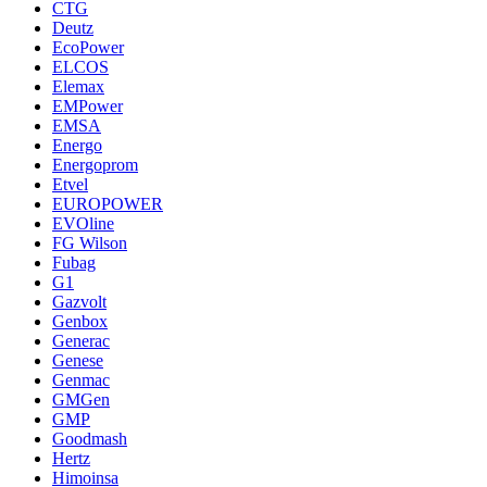
CTG
Deutz
EcoPower
ELCOS
Elemax
EMPower
EMSA
Energo
Energoprom
Etvel
EUROPOWER
EVOline
FG Wilson
Fubag
G1
Gazvolt
Genbox
Generac
Genese
Genmac
GMGen
GMP
Goodmash
Hertz
Himoinsa