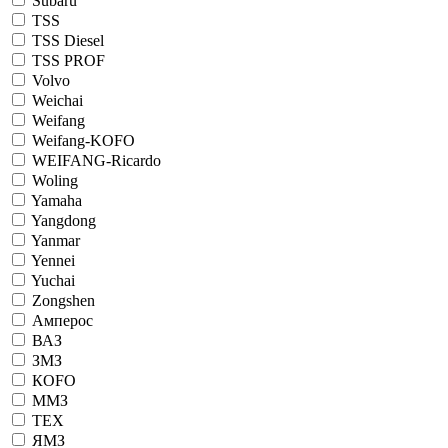
Subaru
TSS
TSS Diesel
TSS PROF
Volvo
Weichai
Weifang
Weifang-KOFO
WEIFANG-Ricardo
Woling
Yamaha
Yangdong
Yanmar
Yennei
Yuchai
Zongshen
Амперос
ВАЗ
ЗМЗ
КОFO
ММЗ
ТЕХ
ЯМЗ