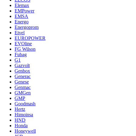
Elemax
EMPower
EMSA
Energo
Energoprom
Etvel
EUROPOWER
EVOline
FG Wilson
Fubag
G1
Gazvolt
Genbox
Generac
Genese
Genmac
GMGen
GMP
Goodmash
Hertz
Himoinsa
HND
Honda
Honeywell