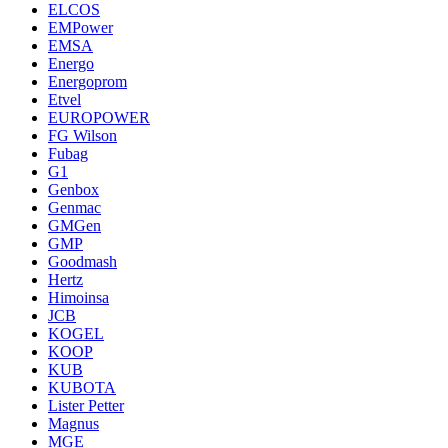
ELCOS
EMPower
EMSA
Energo
Energoprom
Etvel
EUROPOWER
FG Wilson
Fubag
G1
Genbox
Genmac
GMGen
GMP
Goodmash
Hertz
Himoinsa
JCB
KOGEL
KOOP
KUB
KUBOTA
Lister Petter
Magnus
MGE