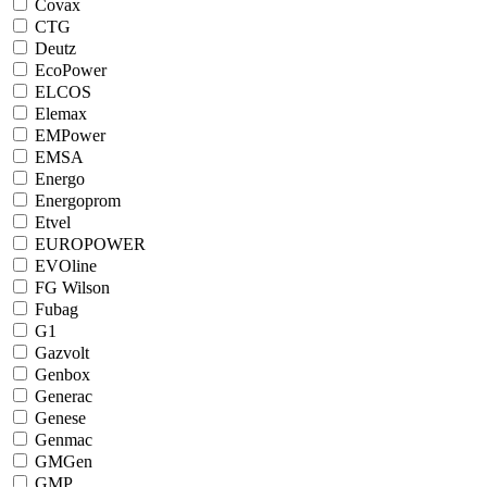
Covax
CTG
Deutz
EcoPower
ELCOS
Elemax
EMPower
EMSA
Energo
Energoprom
Etvel
EUROPOWER
EVOline
FG Wilson
Fubag
G1
Gazvolt
Genbox
Generac
Genese
Genmac
GMGen
GMP