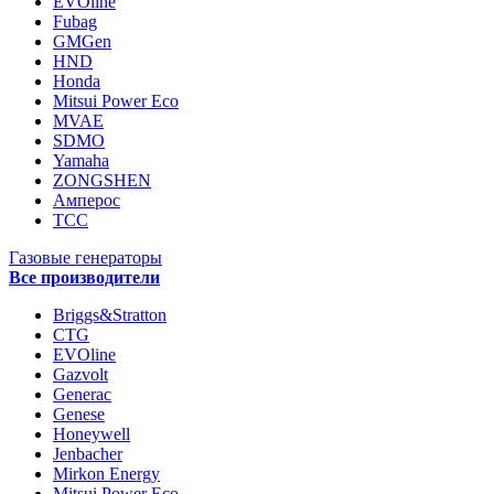
EVOline
Fubag
GMGen
HND
Honda
Mitsui Power Eco
MVAE
SDMO
Yamaha
ZONGSHEN
Амперос
ТСС
Газовые генераторы
Все производители
Briggs&Stratton
CTG
EVOline
Gazvolt
Generac
Genese
Honeywell
Jenbacher
Mirkon Energy
Mitsui Power Eco