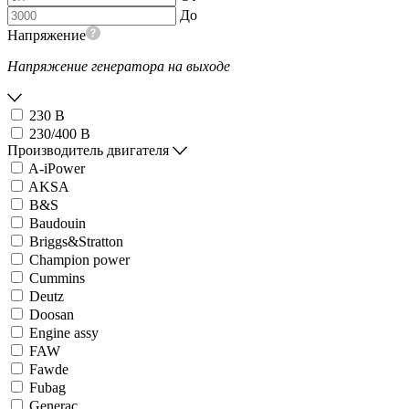
До
Напряжение
Напряжение генератора на выходе
230 В
230/400 В
Производитель двигателя
A-iPower
AKSA
B&S
Baudouin
Briggs&Stratton
Champion power
Cummins
Deutz
Doosan
Engine assy
FAW
Fawde
Fubag
Generac