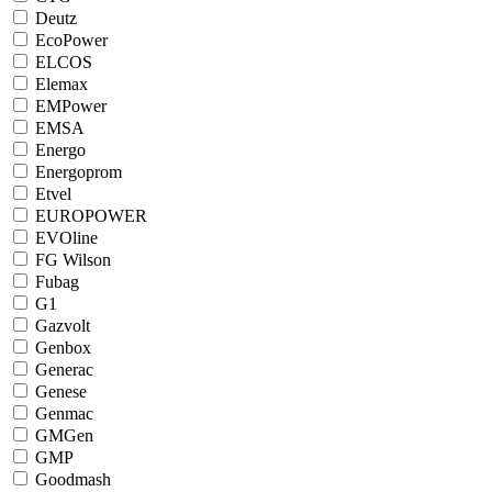
Deutz
EcoPower
ELCOS
Elemax
EMPower
EMSA
Energo
Energoprom
Etvel
EUROPOWER
EVOline
FG Wilson
Fubag
G1
Gazvolt
Genbox
Generac
Genese
Genmac
GMGen
GMP
Goodmash