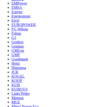
EMPower
EMSA
Energo
Energoprom
Etvel
EUROPOWER
FG Wilson
Fubag
G1
Genbox
Genmac
GMGen
GMP
Goodmash
Hertz
Himoinsa
JCB
KOGEL
KOOP
KUB
KUBOTA
Lister Petter
Magnus
MGE
Mitsui Power Eco