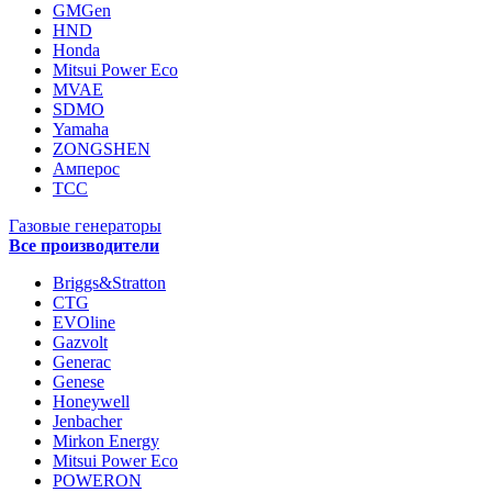
GMGen
HND
Honda
Mitsui Power Eco
MVAE
SDMO
Yamaha
ZONGSHEN
Амперос
ТСС
Газовые генераторы
Все производители
Briggs&Stratton
CTG
EVOline
Gazvolt
Generac
Genese
Honeywell
Jenbacher
Mirkon Energy
Mitsui Power Eco
POWERON