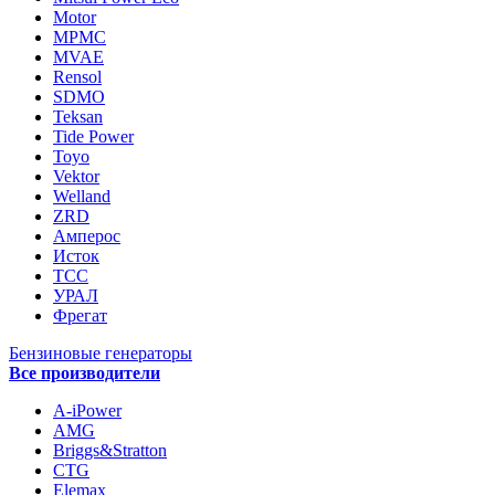
Motor
MPMC
MVAE
Rensol
SDMO
Teksan
Tide Power
Toyo
Vektor
Welland
ZRD
Амперос
Исток
ТСС
УРАЛ
Фрегат
Бензиновые генераторы
Все производители
A-iPower
AMG
Briggs&Stratton
CTG
Elemax