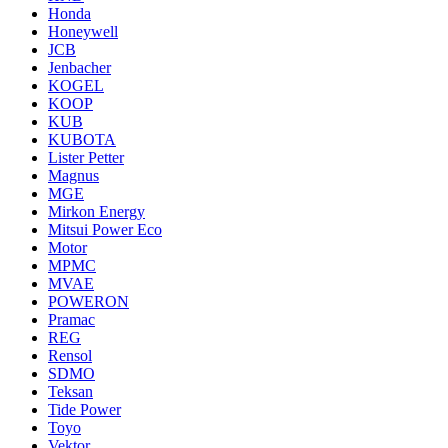
Honda
Honeywell
JCB
Jenbacher
KOGEL
KOOP
KUB
KUBOTA
Lister Petter
Magnus
MGE
Mirkon Energy
Mitsui Power Eco
Motor
MPMC
MVAE
POWERON
Pramac
REG
Rensol
SDMO
Teksan
Tide Power
Toyo
Vektor