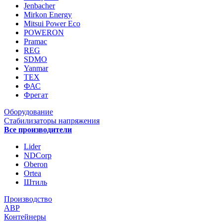
Jenbacher
Mirkon Energy
Mitsui Power Eco
POWERON
Pramac
REG
SDMO
Yanmar
ТЕХ
ФАС
Фрегат
Оборудование
Стабилизаторы напряжения
Все производители
Lider
NDCorp
Oberon
Ortea
Штиль
Производство
АВР
Контейнеры