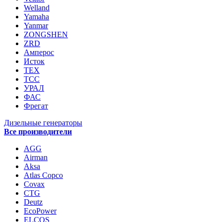
Welland
Yamaha
Yanmar
ZONGSHEN
ZRD
Амперос
Исток
ТЕХ
ТСС
УРАЛ
ФАС
Фрегат
Дизельные генераторы
Все производители
AGG
Airman
Aksa
Atlas Copco
Covax
CTG
Deutz
EcoPower
ELCOS