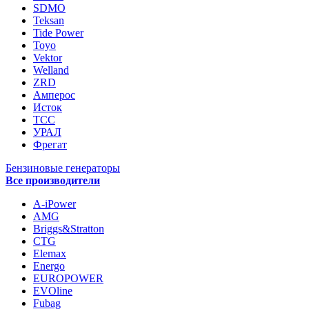
SDMO
Teksan
Tide Power
Toyo
Vektor
Welland
ZRD
Амперос
Исток
ТСС
УРАЛ
Фрегат
Бензиновые генераторы
Все производители
A-iPower
AMG
Briggs&Stratton
CTG
Elemax
Energo
EUROPOWER
EVOline
Fubag