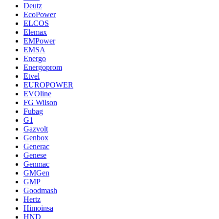
Deutz
EcoPower
ELCOS
Elemax
EMPower
EMSA
Energo
Energoprom
Etvel
EUROPOWER
EVOline
FG Wilson
Fubag
G1
Gazvolt
Genbox
Generac
Genese
Genmac
GMGen
GMP
Goodmash
Hertz
Himoinsa
HND