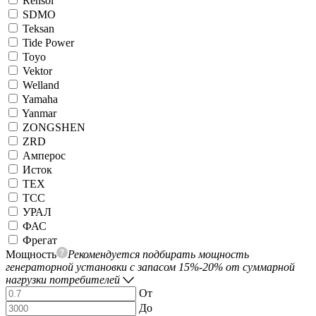
Rensol
SDMO
Teksan
Tide Power
Toyo
Vektor
Welland
Yamaha
Yanmar
ZONGSHEN
ZRD
Амперос
Исток
ТЕХ
ТСС
УРАЛ
ФАС
Фрегат
Мощность
Рекомендуется подбирать мощность
генераторной установки с запасом 15%-20% от суммарной
нагрузки потребителей
От
До