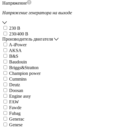
Напряжение
Напряжение генератора на выходе
230 В
230/400 В
Производитель двигателя
A-iPower
AKSA
B&S
Baudouin
Briggs&Stratton
Champion power
Cummins
Deutz
Doosan
Engine assy
FAW
Fawde
Fubag
Generac
Genese