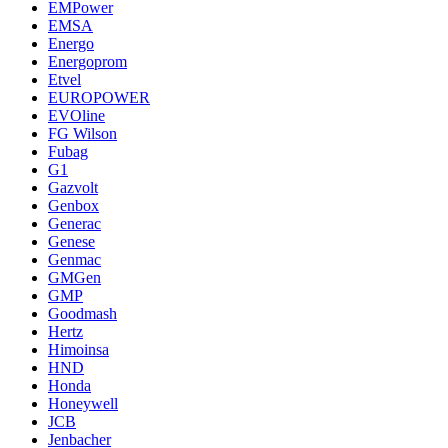
EMPower
EMSA
Energo
Energoprom
Etvel
EUROPOWER
EVOline
FG Wilson
Fubag
G1
Gazvolt
Genbox
Generac
Genese
Genmac
GMGen
GMP
Goodmash
Hertz
Himoinsa
HND
Honda
Honeywell
JCB
Jenbacher