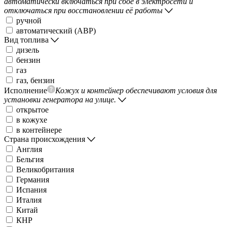
автоматически включаться при сбое в электросети и
отключаться при восстановлении её работы
ручной
автоматический (АВР)
Вид топлива
дизель
бензин
газ
газ, бензин
Исполнение
Кожух и контейнер обеспечивают условия для
установки генератора на улице.
открытое
в кожухе
в контейнере
Страна происхождения
Англия
Бельгия
Великобритания
Германия
Испания
Италия
Китай
КНР