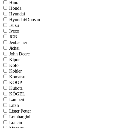
Hino
Honda
Hyundai
Hyundai/Doosan
Isuzu
Iveco
JCB
Jenbacher
Jichai
John Deere
Kipor
Kofo
Kohler
Komatsu
KOOP
Kubota
KÖGEL
Lambert
Lifan
Lister Petter
Lombargini
Loncin