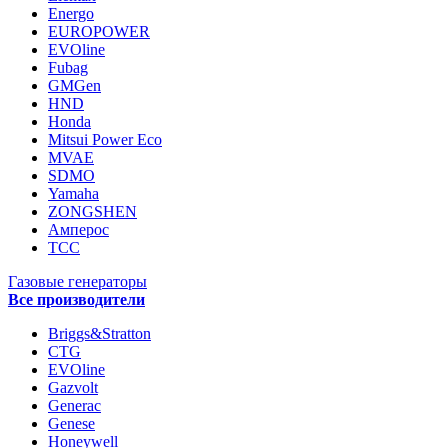
Energo
EUROPOWER
EVOline
Fubag
GMGen
HND
Honda
Mitsui Power Eco
MVAE
SDMO
Yamaha
ZONGSHEN
Амперос
ТСС
Газовые генераторы
Все производители
Briggs&Stratton
CTG
EVOline
Gazvolt
Generac
Genese
Honeywell