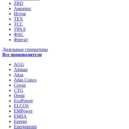
ZRD
Амперос
Исток
ТЕХ
ТСС
УРАЛ
ФАС
Фрегат
Дизельные генераторы
Все производители
AGG
Airman
Aksa
Atlas Copco
Covax
CTG
Deutz
EcoPower
ELCOS
EMPower
EMSA
Energo
Energoprom