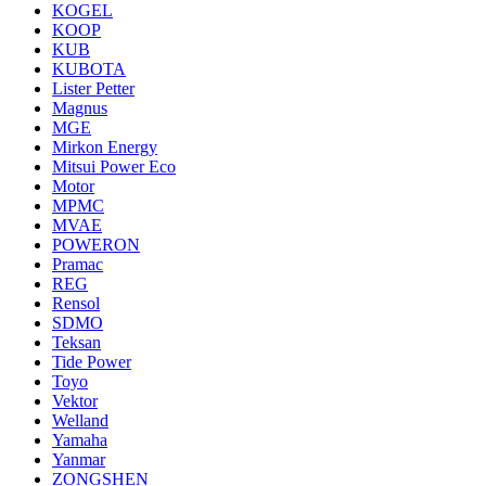
KOGEL
KOOP
KUB
KUBOTA
Lister Petter
Magnus
MGE
Mirkon Energy
Mitsui Power Eco
Motor
MPMC
MVAE
POWERON
Pramac
REG
Rensol
SDMO
Teksan
Tide Power
Toyo
Vektor
Welland
Yamaha
Yanmar
ZONGSHEN