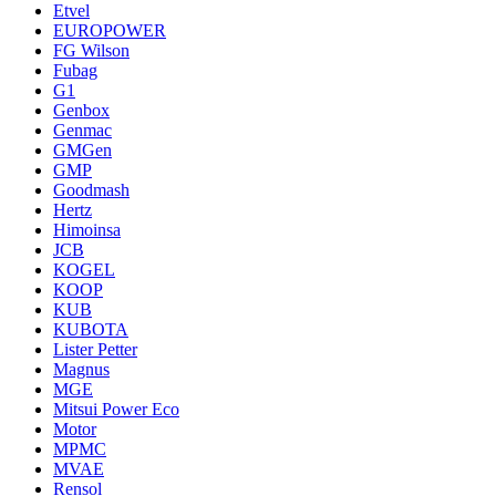
Etvel
EUROPOWER
FG Wilson
Fubag
G1
Genbox
Genmac
GMGen
GMP
Goodmash
Hertz
Himoinsa
JCB
KOGEL
KOOP
KUB
KUBOTA
Lister Petter
Magnus
MGE
Mitsui Power Eco
Motor
MPMC
MVAE
Rensol