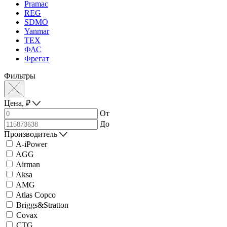
Pramac
REG
SDMO
Yanmar
ТЕХ
ФАС
Фрегат
Фильтры
Цена,
₽
От
До
Производитель
A-iPower
AGG
Airman
Aksa
AMG
Atlas Copco
Briggs&Stratton
Covax
CTG