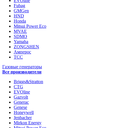
EVOline
Fubag
GMGen
HND
Honda
Mitsui Power Eco
MVAE
SDMO
Yamaha
ZONGSHEN
Амперос
ТСС
Газовые генераторы
Все производители
Briggs&Stratton
CTG
EVOline
Gazvolt
Generac
Genese
Honeywell
Jenbacher
Mirkon Energy
Mitsui Power Eco