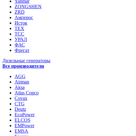
Yanmar
ZONGSHEN
ZRD
Амперос
Исток
ТЕХ
ТСС
УРАЛ
ФАС
Фрегат
Дизельные генераторы
Все производители
AGG
Airman
Aksa
Atlas Copco
Covax
CTG
Deutz
EcoPower
ELCOS
EMPower
EMSA