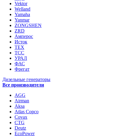
Vektor
Welland
Yamaha
Yanmar
ZONGSHEN
ZRD
Амперос
Исток
ТЕХ
ТСС
УРАЛ
ФАС
Фрегат
Дизельные генераторы
Все производители
AGG
Airman
Aksa
Atlas Copco
Covax
CTG
Deutz
EcoPower