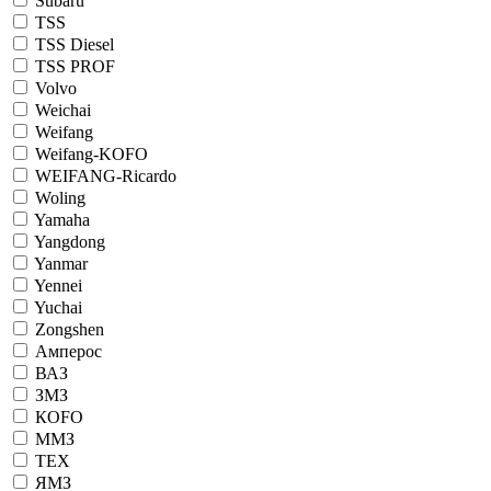
Subaru
TSS
TSS Diesel
TSS PROF
Volvo
Weichai
Weifang
Weifang-KOFO
WEIFANG-Ricardo
Woling
Yamaha
Yangdong
Yanmar
Yennei
Yuchai
Zongshen
Амперос
ВАЗ
ЗМЗ
КОFO
ММЗ
ТЕХ
ЯМЗ