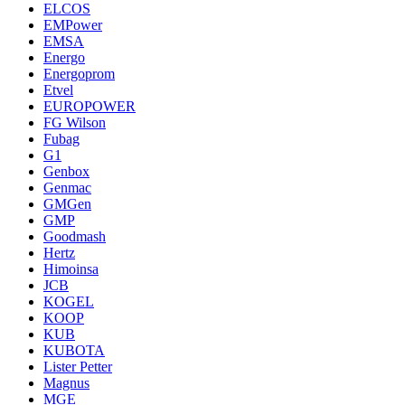
ELCOS
EMPower
EMSA
Energo
Energoprom
Etvel
EUROPOWER
FG Wilson
Fubag
G1
Genbox
Genmac
GMGen
GMP
Goodmash
Hertz
Himoinsa
JCB
KOGEL
KOOP
KUB
KUBOTA
Lister Petter
Magnus
MGE