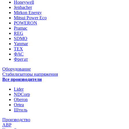
Honeywell
Jenbacher
Mirkon Energy
Mitsui Power Eco
POWERON
Pramac
REG
SDMO
Yanmar
ТЕХ
ФАС
Фрегат
Оборудование
Стабилизаторы напряжения
Все производители
Lider
NDCorp
Oberon
Ortea
Штиль
Производство
АВР