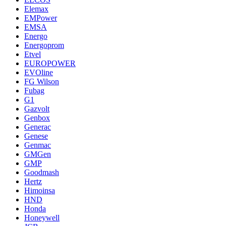
Elemax
EMPower
EMSA
Energo
Energoprom
Etvel
EUROPOWER
EVOline
FG Wilson
Fubag
G1
Gazvolt
Genbox
Generac
Genese
Genmac
GMGen
GMP
Goodmash
Hertz
Himoinsa
HND
Honda
Honeywell