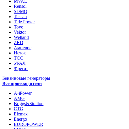
MVAE
Rensol
SDMO
Teksan
Tide Power
Toyo
Vektor
Welland
ZRD
Амперос
Исток
ТСС
УРАЛ
Фрегат
Бензиновые генераторы
Все производители
A-iPower
AMG
Briggs&Stratton
CTG
Elemax
Energo
EUROPOWER