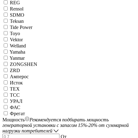
REG
Rensol
SDMO
Teksan
Tide Power
Toyo
Vektor
Welland
Yamaha
Yanmar
ZONGSHEN
ZRD
Амперос
Исток
ТЕХ
ТСС
УРАЛ
ФАС
Фрегат
Мощность
Рекомендуется подбирать мощность
генераторной установки с запасом 15%-20% от суммарной
нагрузки потребителей
От