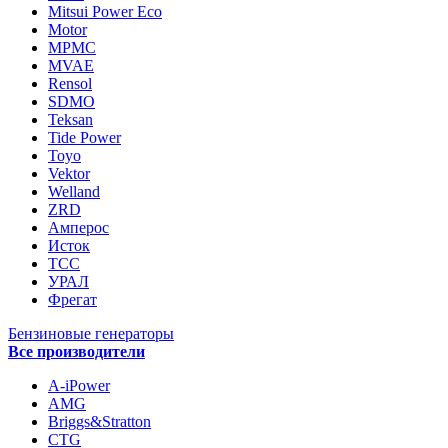
Mitsui Power Eco
Motor
MPMC
MVAE
Rensol
SDMO
Teksan
Tide Power
Toyo
Vektor
Welland
ZRD
Амперос
Исток
ТСС
УРАЛ
Фрегат
Бензиновые генераторы
Все производители
A-iPower
AMG
Briggs&Stratton
CTG