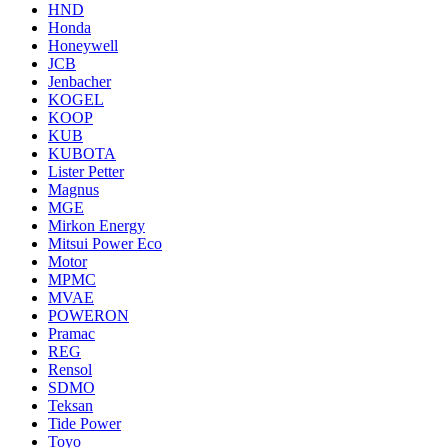
HND
Honda
Honeywell
JCB
Jenbacher
KOGEL
KOOP
KUB
KUBOTA
Lister Petter
Magnus
MGE
Mirkon Energy
Mitsui Power Eco
Motor
MPMC
MVAE
POWERON
Pramac
REG
Rensol
SDMO
Teksan
Tide Power
Toyo