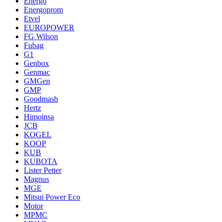
Energo
Energoprom
Etvel
EUROPOWER
FG Wilson
Fubag
G1
Genbox
Genmac
GMGen
GMP
Goodmash
Hertz
Himoinsa
JCB
KOGEL
KOOP
KUB
KUBOTA
Lister Petter
Magnus
MGE
Mitsui Power Eco
Motor
MPMC