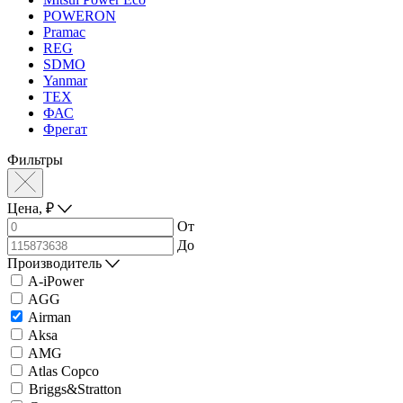
POWERON
Pramac
REG
SDMO
Yanmar
ТЕХ
ФАС
Фрегат
Фильтры
Цена,
₽
От
До
Производитель
A-iPower
AGG
Airman
Aksa
AMG
Atlas Copco
Briggs&Stratton