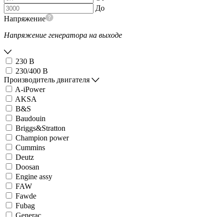
До
Напряжение
Напряжение генератора на выходе
230 В
230/400 В
Производитель двигателя
A-iPower
AKSA
B&S
Baudouin
Briggs&Stratton
Champion power
Cummins
Deutz
Doosan
Engine assy
FAW
Fawde
Fubag
Generac