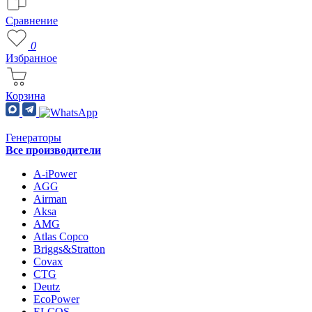
Сравнение
0
Избранное
Корзина
Генераторы
Все производители
A-iPower
AGG
Airman
Aksa
AMG
Atlas Copco
Briggs&Stratton
Covax
CTG
Deutz
EcoPower
ELCOS