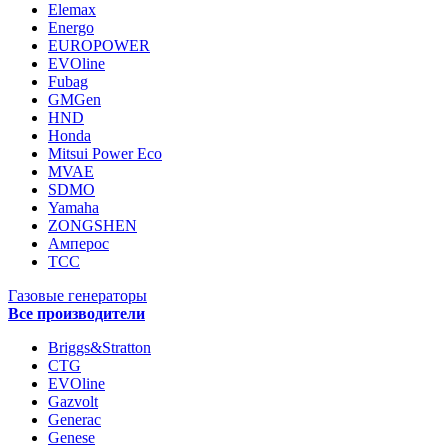
Elemax
Energo
EUROPOWER
EVOline
Fubag
GMGen
HND
Honda
Mitsui Power Eco
MVAE
SDMO
Yamaha
ZONGSHEN
Амперос
ТСС
Газовые генераторы
Все производители
Briggs&Stratton
CTG
EVOline
Gazvolt
Generac
Genese