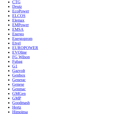
CTG
Deutz
EcoPower
ELCOS
Elemax
EMPower
EMSA
Energo
Energoprom
Etvel
EUROPOWER
EVOline
FG Wilson
Fubag
G1
Gazvolt
Genbox
Generac
Genese
Genmac
GMGen
GMP
Goodmash
Hertz
Himoinsa