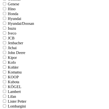
Genese
Hino
Honda
Hyundai
Hyundai/Doosan
Isuzu
Iveco
JCB
Jenbacher
Jichai
John Deere
Kipor
Kofo
Kohler
Komatsu
KOOP
Kubota
KÖGEL
Lambert
Lifan
Lister Petter
Lombargini