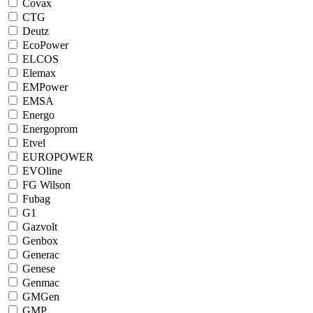
Covax
CTG
Deutz
EcoPower
ELCOS
Elemax
EMPower
EMSA
Energo
Energoprom
Etvel
EUROPOWER
EVOline
FG Wilson
Fubag
G1
Gazvolt
Genbox
Generac
Genese
Genmac
GMGen
GMP