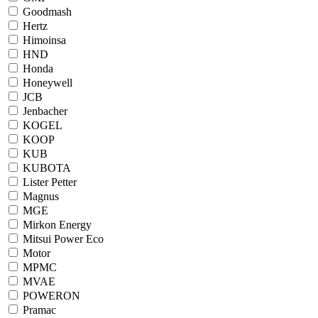
Goodmash
Hertz
Himoinsa
HND
Honda
Honeywell
JCB
Jenbacher
KOGEL
KOOP
KUB
KUBOTA
Lister Petter
Magnus
MGE
Mirkon Energy
Mitsui Power Eco
Motor
MPMC
MVAE
POWERON
Pramac