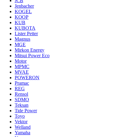
JCB
Jenbacher
KOGEL
KOOP
KUB
KUBOTA
Lister Petter
Magnus
MGE
Mirkon Energy
Mitsui Power Eco
Motor
MPMC
MVAE
POWERON
Pramac
REG
Rensol
SDMO
Teksan
Tide Power
Toyo
Vektor
Welland
Yamaha