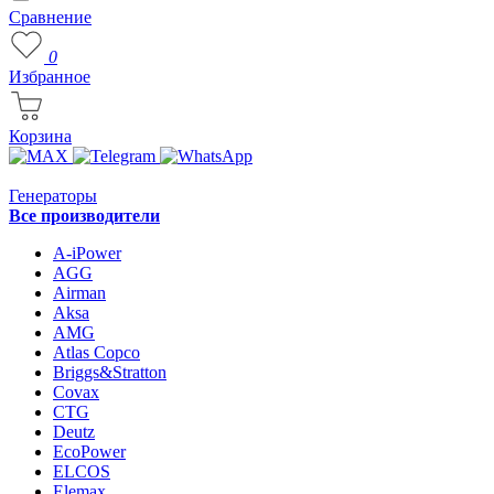
Сравнение
0
Избранное
Корзина
Генераторы
Все производители
A-iPower
AGG
Airman
Aksa
AMG
Atlas Copco
Briggs&Stratton
Covax
CTG
Deutz
EcoPower
ELCOS
Elemax