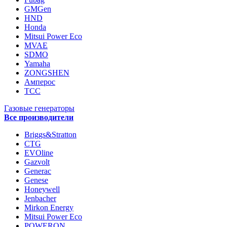
GMGen
HND
Honda
Mitsui Power Eco
MVAE
SDMO
Yamaha
ZONGSHEN
Амперос
ТСС
Газовые генераторы
Все производители
Briggs&Stratton
CTG
EVOline
Gazvolt
Generac
Genese
Honeywell
Jenbacher
Mirkon Energy
Mitsui Power Eco
POWERON