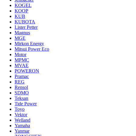
KOGEL
KOOP
KUB
KUBOTA
Lister Petter
Magnus
MGE
Mirkon Energy
Mitsui Power Eco
Motor
MPMC
MVAE
POWERON
Pramac
REG
Rensol
SDMO
Teksan
Tide Power
Toyo
Vektor
Welland
Yamaha
Yanmar