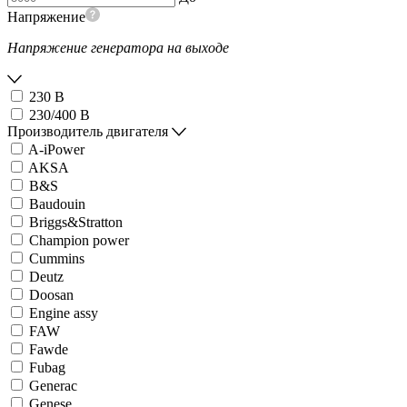
Напряжение
Напряжение генератора на выходе
230 В
230/400 В
Производитель двигателя
A-iPower
AKSA
B&S
Baudouin
Briggs&Stratton
Champion power
Cummins
Deutz
Doosan
Engine assy
FAW
Fawde
Fubag
Generac
Genese