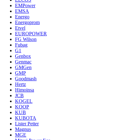
EMPower
EMSA
Energo
Energoprom
Etvel
EUROPOWER
FG Wilson
Fubag
G1
Genbox
Genmac
GMGen
GMP
Goodmash
Hertz
Himoinsa
JCB
KOGEL
KOOP
KUB
KUBOTA
Lister Petter
Magnus
MGE