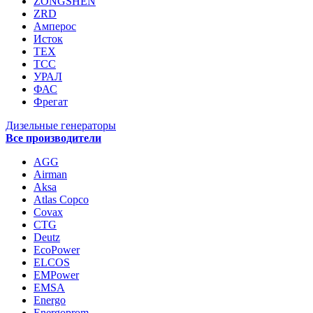
ZONGSHEN
ZRD
Амперос
Исток
ТЕХ
ТСС
УРАЛ
ФАС
Фрегат
Дизельные генераторы
Все производители
AGG
Airman
Aksa
Atlas Copco
Covax
CTG
Deutz
EcoPower
ELCOS
EMPower
EMSA
Energo
Energoprom