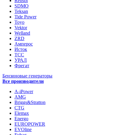
Rensol
SDMO
Teksan
Tide Power
Toyo
Vektor
Welland
ZRD
Амперос
Исток
ТСС
УРАЛ
Фрегат
Бензиновые генераторы
Все производители
A-iPower
AMG
Briggs&Stratton
CTG
Elemax
Energo
EUROPOWER
EVOline
Fubag