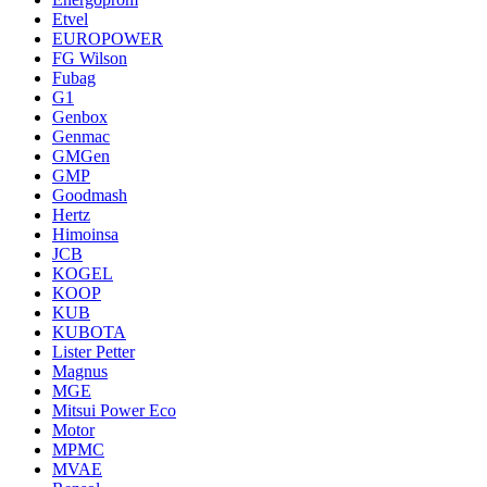
Etvel
EUROPOWER
FG Wilson
Fubag
G1
Genbox
Genmac
GMGen
GMP
Goodmash
Hertz
Himoinsa
JCB
KOGEL
KOOP
KUB
KUBOTA
Lister Petter
Magnus
MGE
Mitsui Power Eco
Motor
MPMC
MVAE