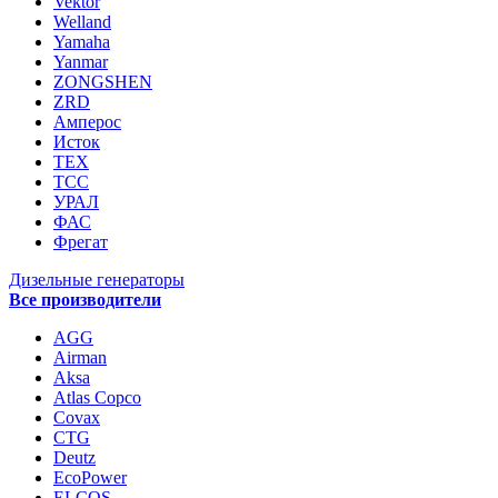
Vektor
Welland
Yamaha
Yanmar
ZONGSHEN
ZRD
Амперос
Исток
ТЕХ
ТСС
УРАЛ
ФАС
Фрегат
Дизельные генераторы
Все производители
AGG
Airman
Aksa
Atlas Copco
Covax
CTG
Deutz
EcoPower
ELCOS