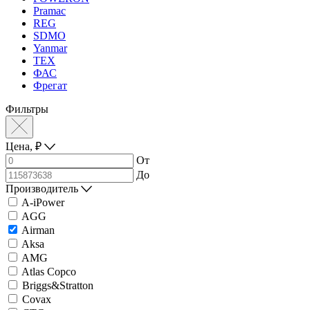
Pramac
REG
SDMO
Yanmar
ТЕХ
ФАС
Фрегат
Фильтры
Цена,
₽
От
До
Производитель
A-iPower
AGG
Airman
Aksa
AMG
Atlas Copco
Briggs&Stratton
Covax