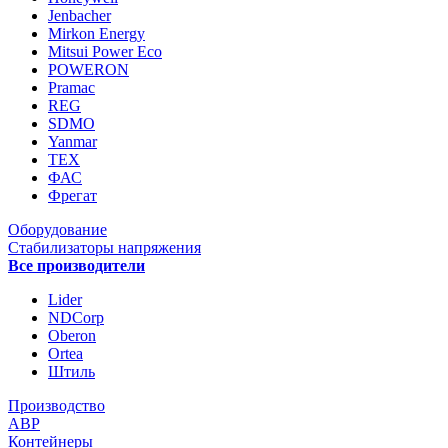
Jenbacher
Mirkon Energy
Mitsui Power Eco
POWERON
Pramac
REG
SDMO
Yanmar
ТЕХ
ФАС
Фрегат
Оборудование
Стабилизаторы напряжения
Все производители
Lider
NDCorp
Oberon
Ortea
Штиль
Производство
АВР
Контейнеры