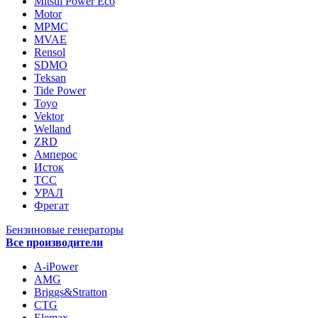
Mitsui Power Eco
Motor
MPMC
MVAE
Rensol
SDMO
Teksan
Tide Power
Toyo
Vektor
Welland
ZRD
Амперос
Исток
ТСС
УРАЛ
Фрегат
Бензиновые генераторы
Все производители
A-iPower
AMG
Briggs&Stratton
CTG
Elemax