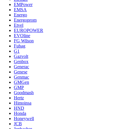
EMPower
EMSA
Energo
Energoprom
Etvel
EUROPOWER
EVOline
FG Wilson
Fubag
G1
Gazvolt
Genbox
Generac
Genese
Genmac
GMGen
GMP
Goodmash
Hertz
Himoinsa
HND
Honda
Honeywell
JCB
Jenbacher