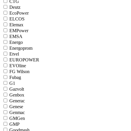
CTG
Deutz
EcoPower
ELCOS
Elemax
EMPower
EMSA
Energo
Energoprom
Etvel
EUROPOWER
EVOline
FG Wilson
Fubag
G1
Gazvolt
Genbox
Generac
Genese
Genmac
GMGen
GMP
Goodmash