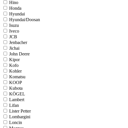
Hino
Honda
Hyundai
Hyundai/Doosan
Isuzu
Iveco
JCB
Jenbacher
Jichai
John Deere
Kipor
Kofo
Kohler
Komatsu
KOOP
Kubota
KÖGEL
Lambert
Lifan
Lister Petter
Lombargini
Loncin