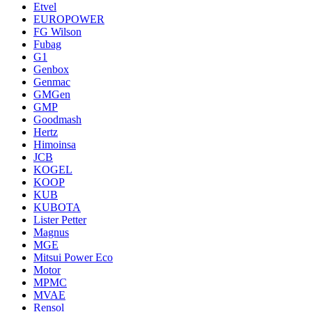
Etvel
EUROPOWER
FG Wilson
Fubag
G1
Genbox
Genmac
GMGen
GMP
Goodmash
Hertz
Himoinsa
JCB
KOGEL
KOOP
KUB
KUBOTA
Lister Petter
Magnus
MGE
Mitsui Power Eco
Motor
MPMC
MVAE
Rensol