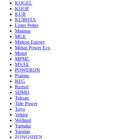
KOGEL
KOOP
KUB
KUBOTA
Lister Petter
Magnus
MGE
Mirkon Energy
Mitsui Power Eco
Motor
MPMC
MVAE
POWERON
Pramac
REG
Rensol
SDMO
Teksan
Tide Power
Toyo
Vektor
Welland
Yamaha
Yanmar
ZONGSHEN