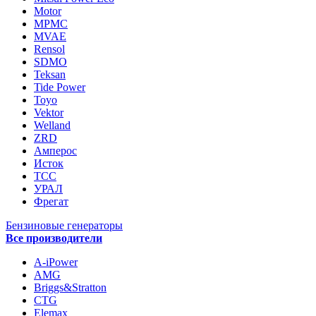
Motor
MPMC
MVAE
Rensol
SDMO
Teksan
Tide Power
Toyo
Vektor
Welland
ZRD
Амперос
Исток
ТСС
УРАЛ
Фрегат
Бензиновые генераторы
Все производители
A-iPower
AMG
Briggs&Stratton
CTG
Elemax