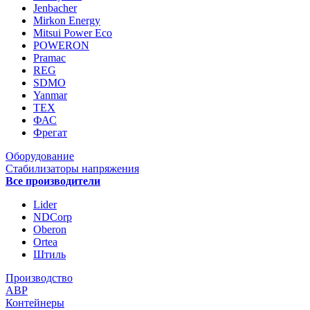
Jenbacher
Mirkon Energy
Mitsui Power Eco
POWERON
Pramac
REG
SDMO
Yanmar
ТЕХ
ФАС
Фрегат
Оборудование
Стабилизаторы напряжения
Все производители
Lider
NDCorp
Oberon
Ortea
Штиль
Производство
АВР
Контейнеры