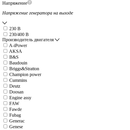
Напряжение
Напряжение генератора на выходе
230 В
230/400 В
Производитель двигателя
A-iPower
AKSA
B&S
Baudouin
Briggs&Stratton
Champion power
Cummins
Deutz
Doosan
Engine assy
FAW
Fawde
Fubag
Generac
Genese