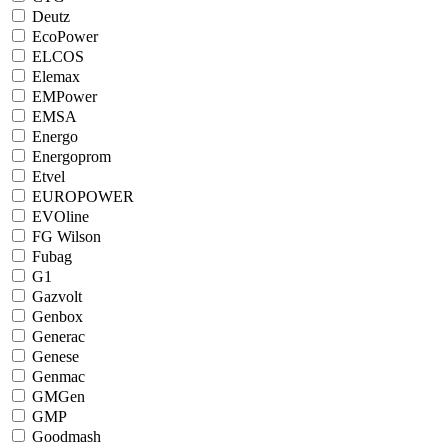
Deutz
EcoPower
ELCOS
Elemax
EMPower
EMSA
Energo
Energoprom
Etvel
EUROPOWER
EVOline
FG Wilson
Fubag
G1
Gazvolt
Genbox
Generac
Genese
Genmac
GMGen
GMP
Goodmash