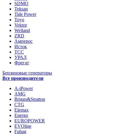
SDMO
Teksan
Tide Power
Toyo
Vektor
Welland
ZRD
Амперос
Исток
ТСС
УРАЛ
Фрегат
Бензиновые генераторы
Все производители
A-iPower
AMG
Briggs&Stratton
CTG
Elemax
Energo
EUROPOWER
EVOline
Fubag