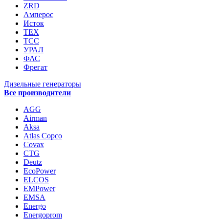
ZRD
Амперос
Исток
ТЕХ
ТСС
УРАЛ
ФАС
Фрегат
Дизельные генераторы
Все производители
AGG
Airman
Aksa
Atlas Copco
Covax
CTG
Deutz
EcoPower
ELCOS
EMPower
EMSA
Energo
Energoprom