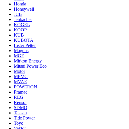
Honda
Honeywell
JCB
Jenbacher
KOGEL
KOOP
KUB
KUBOTA
Lister Petter
Magnus
MGE
Mirkon Energy
Mitsui Power Eco
Motor
MPMC
MVAE
POWERON
Pramac
REG
Rensol
SDMO
Teksan
Tide Power
Toyo
Vektor