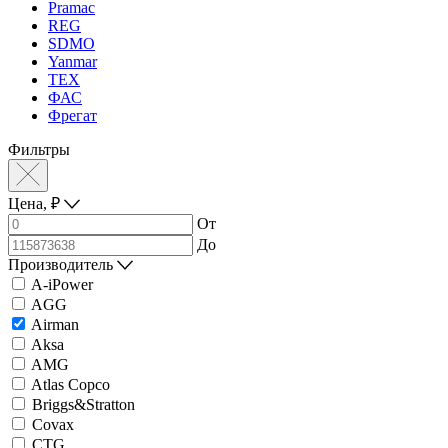
Pramac
REG
SDMO
Yanmar
ТЕХ
ФАС
Фрегат
Фильтры
Цена,
₽
От
До
Производитель
A-iPower
AGG
Airman
Aksa
AMG
Atlas Copco
Briggs&Stratton
Covax
CTG