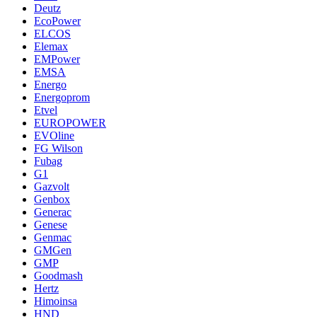
Deutz
EcoPower
ELCOS
Elemax
EMPower
EMSA
Energo
Energoprom
Etvel
EUROPOWER
EVOline
FG Wilson
Fubag
G1
Gazvolt
Genbox
Generac
Genese
Genmac
GMGen
GMP
Goodmash
Hertz
Himoinsa
HND