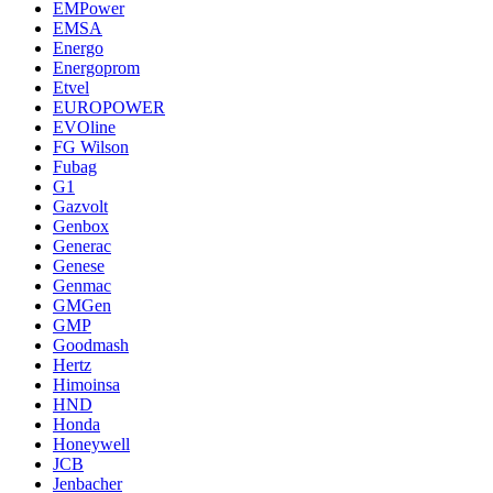
EMPower
EMSA
Energo
Energoprom
Etvel
EUROPOWER
EVOline
FG Wilson
Fubag
G1
Gazvolt
Genbox
Generac
Genese
Genmac
GMGen
GMP
Goodmash
Hertz
Himoinsa
HND
Honda
Honeywell
JCB
Jenbacher