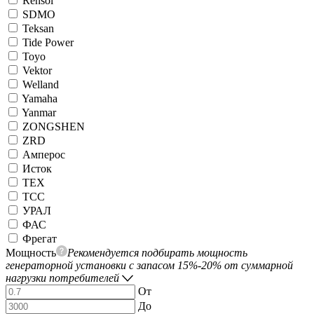
Rensol
SDMO
Teksan
Tide Power
Toyo
Vektor
Welland
Yamaha
Yanmar
ZONGSHEN
ZRD
Амперос
Исток
ТЕХ
ТСС
УРАЛ
ФАС
Фрегат
Мощность
Рекомендуется подбирать мощность
генераторной установки с запасом 15%-20% от суммарной
нагрузки потребителей
От
До