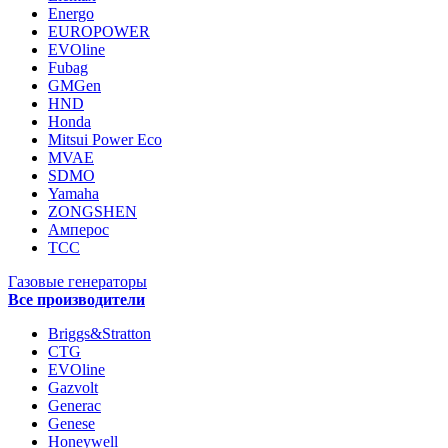
Energo
EUROPOWER
EVOline
Fubag
GMGen
HND
Honda
Mitsui Power Eco
MVAE
SDMO
Yamaha
ZONGSHEN
Амперос
ТСС
Газовые генераторы
Все производители
Briggs&Stratton
CTG
EVOline
Gazvolt
Generac
Genese
Honeywell