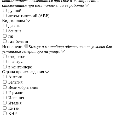
автоматически включаться при сбое в электросети и
отключаться при восстановлении её работы
ручной
автоматический (АВР)
Вид топлива
дизель
бензин
газ
газ, бензин
Исполнение
Кожух и контейнер обеспечивают условия для
установки генератора на улице.
открытое
в кожухе
в контейнере
Страна происхождения
Англия
Бельгия
Великобритания
Германия
Испания
Италия
Китай
КНР