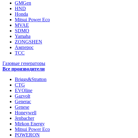
GMGen
HND
Honda
Mitsui Power Eco
MVAE
SDMO
Yamaha
ZONGSHEN
Амперос
ТСС
Газовые генераторы
Все производители
Briggs&Stratton
CTG
EVOline
Gazvolt
Generac
Genese
Honeywell
Jenbacher
Mirkon Energy
Mitsui Power Eco
POWERON