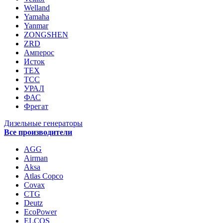
Welland
Yamaha
Yanmar
ZONGSHEN
ZRD
Амперос
Исток
ТЕХ
ТСС
УРАЛ
ФАС
Фрегат
Дизельные генераторы
Все производители
AGG
Airman
Aksa
Atlas Copco
Covax
CTG
Deutz
EcoPower
ELCOS