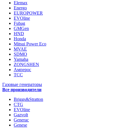
Elemax
Energo
EUROPOWER
EVOline
Fubag
GMGen
HND
Honda
Mitsui Power Eco
MVAE
SDMO
Yamaha
ZONGSHEN
Амперос
ТСС
Газовые генераторы
Все производители
Briggs&Stratton
CTG
EVOline
Gazvolt
Generac
Genese