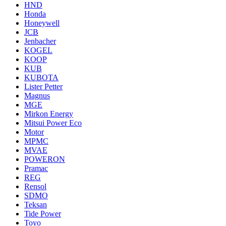
HND
Honda
Honeywell
JCB
Jenbacher
KOGEL
KOOP
KUB
KUBOTA
Lister Petter
Magnus
MGE
Mirkon Energy
Mitsui Power Eco
Motor
MPMC
MVAE
POWERON
Pramac
REG
Rensol
SDMO
Teksan
Tide Power
Toyo