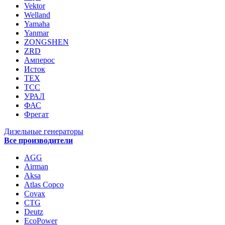
Vektor
Welland
Yamaha
Yanmar
ZONGSHEN
ZRD
Амперос
Исток
ТЕХ
ТСС
УРАЛ
ФАС
Фрегат
Дизельные генераторы
Все производители
AGG
Airman
Aksa
Atlas Copco
Covax
CTG
Deutz
EcoPower