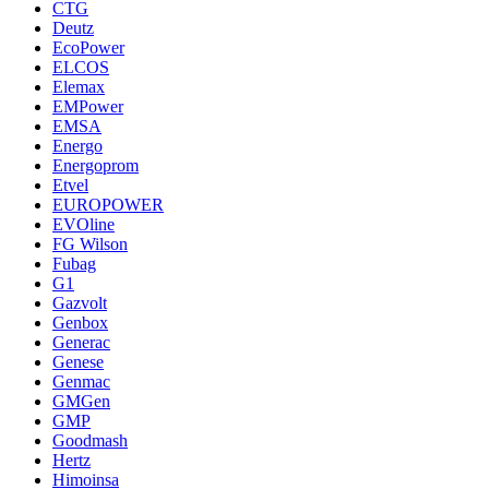
CTG
Deutz
EcoPower
ELCOS
Elemax
EMPower
EMSA
Energo
Energoprom
Etvel
EUROPOWER
EVOline
FG Wilson
Fubag
G1
Gazvolt
Genbox
Generac
Genese
Genmac
GMGen
GMP
Goodmash
Hertz
Himoinsa