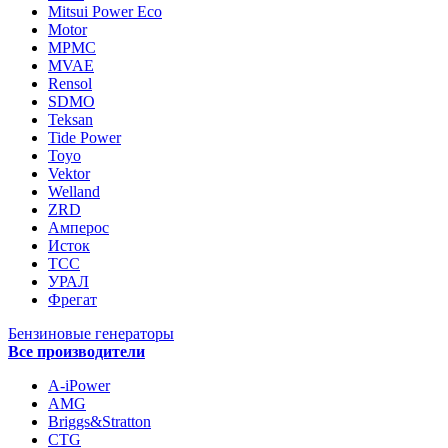
Mitsui Power Eco
Motor
MPMC
MVAE
Rensol
SDMO
Teksan
Tide Power
Toyo
Vektor
Welland
ZRD
Амперос
Исток
ТСС
УРАЛ
Фрегат
Бензиновые генераторы
Все производители
A-iPower
AMG
Briggs&Stratton
CTG