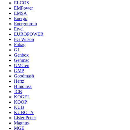
ELCOS
EMPower
EMSA
Energo
Energoprom
Etvel
EUROPOWER
FG Wilson
Fubag
G1
Genbox
Genmac
GMGen
GMP
Goodmash
Hertz
Himoinsa
JCB
KOGEL
KOOP
KUB
KUBOTA
Lister Petter
Magnus
MGE