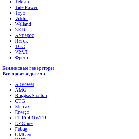
Teksan
Tide Power
Toyo
Vektor
Welland
ZRD
Амперос
Исток
ТСС
УРАЛ
Фрегат
Бензиновые генераторы
Все производители
A-iPower
AMG
Briggs&Stratton
CTG
Elemax
Energo
EUROPOWER
EVOline
Fubag
GMGen