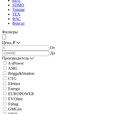
REG
SDMO
Yanmar
ТЕХ
ФАС
Фрегат
Фильтры
Цена,
₽
От
До
Производитель
A-iPower
AMG
Briggs&Stratton
CTG
Elemax
Energo
EUROPOWER
EVOline
Fubag
GMGen