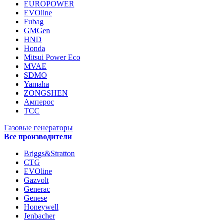
EUROPOWER
EVOline
Fubag
GMGen
HND
Honda
Mitsui Power Eco
MVAE
SDMO
Yamaha
ZONGSHEN
Амперос
ТСС
Газовые генераторы
Все производители
Briggs&Stratton
CTG
EVOline
Gazvolt
Generac
Genese
Honeywell
Jenbacher