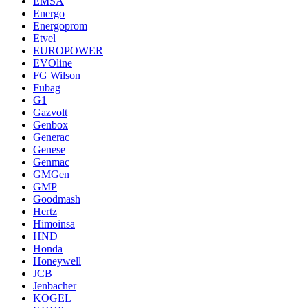
EMSA
Energo
Energoprom
Etvel
EUROPOWER
EVOline
FG Wilson
Fubag
G1
Gazvolt
Genbox
Generac
Genese
Genmac
GMGen
GMP
Goodmash
Hertz
Himoinsa
HND
Honda
Honeywell
JCB
Jenbacher
KOGEL