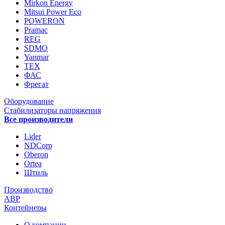
Mirkon Energy
Mitsui Power Eco
POWERON
Pramac
REG
SDMO
Yanmar
ТЕХ
ФАС
Фрегат
Оборудование
Стабилизаторы напряжения
Все производители
Lider
NDCorp
Oberon
Ortea
Штиль
Производство
АВР
Контейнеры
О компании