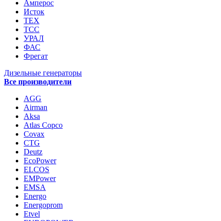
Амперос
Исток
ТЕХ
ТСС
УРАЛ
ФАС
Фрегат
Дизельные генераторы
Все производители
AGG
Airman
Aksa
Atlas Copco
Covax
CTG
Deutz
EcoPower
ELCOS
EMPower
EMSA
Energo
Energoprom
Etvel