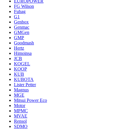
EUROPOWER
FG Wilson
Fubag
G1
Genbox
Genmac
GMGen
GMP
Goodmash
Hertz
Himoinsa
JCB
KOGEL
KOOP
KUB
KUBOTA
Lister Petter
Magnus
MGE
Mitsui Power Eco
Motor
MPMC
MVAE
Rensol
SDMO