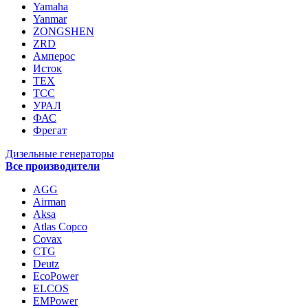
Yamaha
Yanmar
ZONGSHEN
ZRD
Амперос
Исток
ТЕХ
ТСС
УРАЛ
ФАС
Фрегат
Дизельные генераторы
Все производители
AGG
Airman
Aksa
Atlas Copco
Covax
CTG
Deutz
EcoPower
ELCOS
EMPower