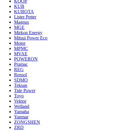
KOOP
KUB
KUBOTA
Lister Petter
Magnus
MGE
Mirkon Energy
Mitsui Power Eco
Motor
MPMC
MVAE
POWERON
Pramac
REG
Rensol
SDMO
Teksan
Tide Power
Toyo
Vektor
Welland
Yamaha
Yanmar
ZONGSHEN
ZRD