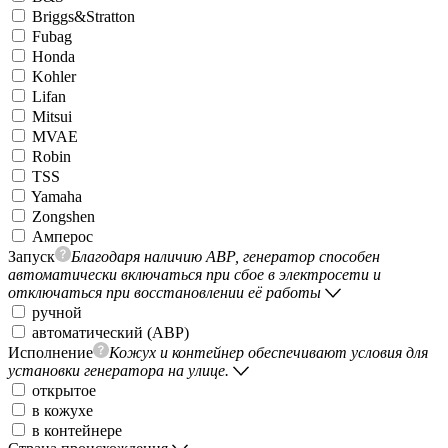
Briggs&Stratton
Fubag
Honda
Kohler
Lifan
Mitsui
MVAE
Robin
TSS
Yamaha
Zongshen
Амперос
Запуск
Благодаря наличию АВР, генератор способен
автоматически включаться при сбое в электросети и
отключаться при восстановлении её работы
ручной
автоматический (АВР)
Исполнение
Кожух и контейнер обеспечивают условия для
установки генератора на улице.
открытое
в кожухе
в контейнере