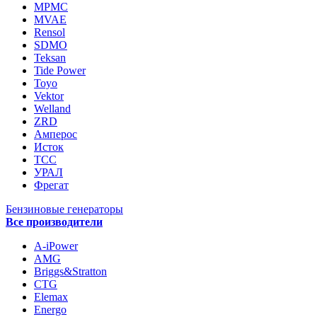
MPMC
MVAE
Rensol
SDMO
Teksan
Tide Power
Toyo
Vektor
Welland
ZRD
Амперос
Исток
ТСС
УРАЛ
Фрегат
Бензиновые генераторы
Все производители
A-iPower
AMG
Briggs&Stratton
CTG
Elemax
Energo