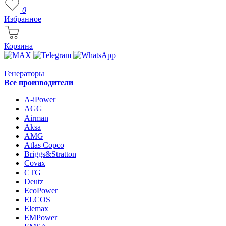
0
Избранное
Корзина
Генераторы
Все производители
A-iPower
AGG
Airman
Aksa
AMG
Atlas Copco
Briggs&Stratton
Covax
CTG
Deutz
EcoPower
ELCOS
Elemax
EMPower