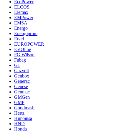
EcoPower
ELCOS
Elemax
EMPower
EMSA
Energo
Energoprom
Etvel
EUROPOWER
EVOline
FG Wilson
Fubag
G1
Gazvolt
Genbox
Generac
Genese
Genmac
GMGen
GMP
Goodmash
Hertz
Himoinsa
HND
Honda