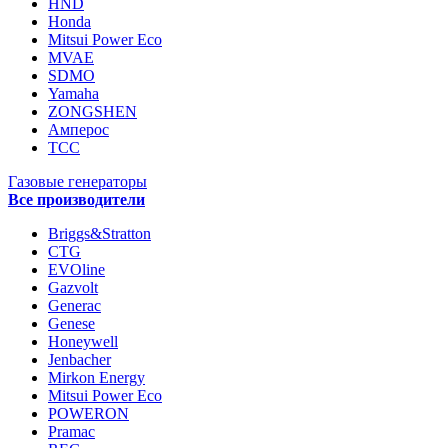
HND
Honda
Mitsui Power Eco
MVAE
SDMO
Yamaha
ZONGSHEN
Амперос
ТСС
Газовые генераторы
Все производители
Briggs&Stratton
CTG
EVOline
Gazvolt
Generac
Genese
Honeywell
Jenbacher
Mirkon Energy
Mitsui Power Eco
POWERON
Pramac