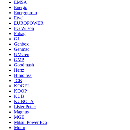
EMSA
Energo
Energoprom
Etvel
EUROPOWER
FG Wilson
Fubag
G1
Genbox
Genmac
GMGen
GMP
Goodmash
Hertz
Himoinsa
JCB
KOGEL
KOOP
KUB
KUBOTA
Lister Petter
Magnus
MGE
Mitsui Power Eco
Motor