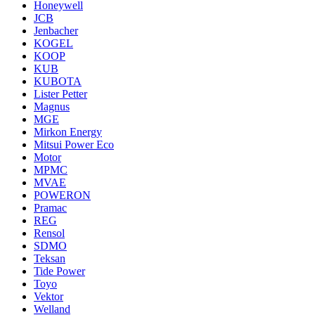
Honeywell
JCB
Jenbacher
KOGEL
KOOP
KUB
KUBOTA
Lister Petter
Magnus
MGE
Mirkon Energy
Mitsui Power Eco
Motor
MPMC
MVAE
POWERON
Pramac
REG
Rensol
SDMO
Teksan
Tide Power
Toyo
Vektor
Welland