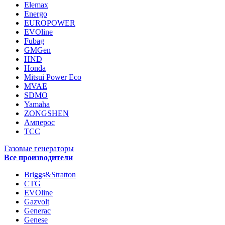
Elemax
Energo
EUROPOWER
EVOline
Fubag
GMGen
HND
Honda
Mitsui Power Eco
MVAE
SDMO
Yamaha
ZONGSHEN
Амперос
ТСС
Газовые генераторы
Все производители
Briggs&Stratton
CTG
EVOline
Gazvolt
Generac
Genese