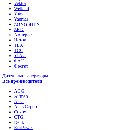
Vektor
Welland
Yamaha
Yanmar
ZONGSHEN
ZRD
Амперос
Исток
ТЕХ
ТСС
УРАЛ
ФАС
Фрегат
Дизельные генераторы
Все производители
AGG
Airman
Aksa
Atlas Copco
Covax
CTG
Deutz
EcoPower