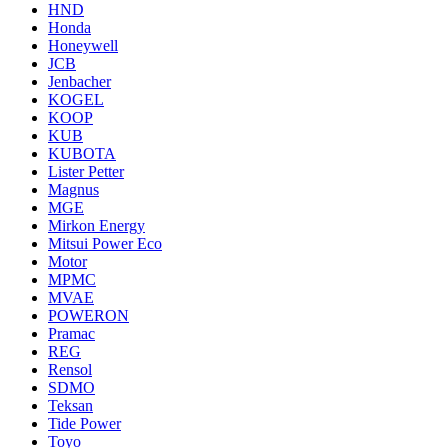
HND
Honda
Honeywell
JCB
Jenbacher
KOGEL
KOOP
KUB
KUBOTA
Lister Petter
Magnus
MGE
Mirkon Energy
Mitsui Power Eco
Motor
MPMC
MVAE
POWERON
Pramac
REG
Rensol
SDMO
Teksan
Tide Power
Toyo