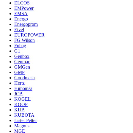
ELCOS
EMPower
EMSA
Energo
Energoprom
Etvel
EUROPOWER
FG Wilson
Fubag
G1
Genbox
Genmac
GMGen
GMP
Goodmash
Hertz
Himoinsa
JCB
KOGEL
KOOP
KUB
KUBOTA
Lister Petter
Magnus
MGE