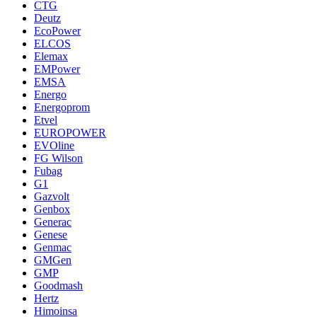
CTG
Deutz
EcoPower
ELCOS
Elemax
EMPower
EMSA
Energo
Energoprom
Etvel
EUROPOWER
EVOline
FG Wilson
Fubag
G1
Gazvolt
Genbox
Generac
Genese
Genmac
GMGen
GMP
Goodmash
Hertz
Himoinsa