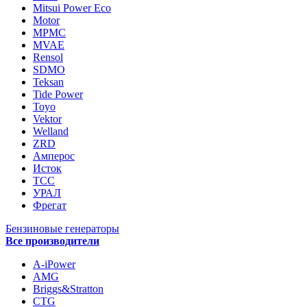
Mitsui Power Eco
Motor
MPMC
MVAE
Rensol
SDMO
Teksan
Tide Power
Toyo
Vektor
Welland
ZRD
Амперос
Исток
ТСС
УРАЛ
Фрегат
Бензиновые генераторы
Все производители
A-iPower
AMG
Briggs&Stratton
CTG