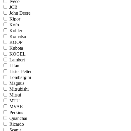
Iveco
JCB
John Deere
Kipor
Kofo
Kohler
Komatsu
KOOP
Kubota
KÖGEL
Lambert
Lifan
Lister Petter
Lombargini
Magnus
Mitsubishi
Mitsui
MTU
MVAE
Perkins
Quanchai
Ricardo
Scania