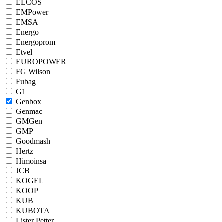
ELCOS
EMPower
EMSA
Energo
Energoprom
Etvel
EUROPOWER
FG Wilson
Fubag
G1
Genbox
Genmac
GMGen
GMP
Goodmash
Hertz
Himoinsa
JCB
KOGEL
KOOP
KUB
KUBOTA
Lister Petter