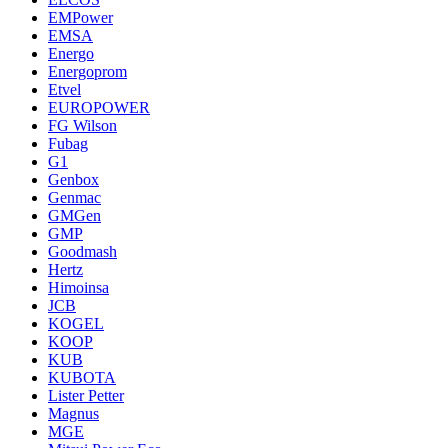
EMPower
EMSA
Energo
Energoprom
Etvel
EUROPOWER
FG Wilson
Fubag
G1
Genbox
Genmac
GMGen
GMP
Goodmash
Hertz
Himoinsa
JCB
KOGEL
KOOP
KUB
KUBOTA
Lister Petter
Magnus
MGE