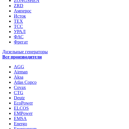
ZONGSHEN
ZRD
Амперос
Исток
ТЕХ
ТСС
УРАЛ
ФАС
Фрегат
Дизельные генераторы
Все производители
AGG
Airman
Aksa
Atlas Copco
Covax
CTG
Deutz
EcoPower
ELCOS
EMPower
EMSA
Energo
Energoprom