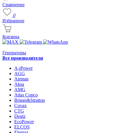
Сравнение
0
Избранное
Корзина
Генераторы
Все производители
A-iPower
AGG
Airman
Aksa
AMG
Atlas Copco
Briggs&Stratton
Covax
CTG
Deutz
EcoPower
ELCOS
Elemax