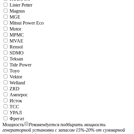
Lister Petter
Magnus
MGE
Mitsui Power Eco
Motor
MPMC
MVAE
Rensol
SDMO
Teksan
Tide Power
Toyo
Vektor
Welland
ZRD
Амперос
Исток
ТСС
УРАЛ
Фрегат
Мощность
Рекомендуется подбирать мощность
генераторной установки с запасом 15%-20% от суммарной