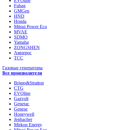
EVOline
Fubag
GMGen
HND
Honda
Mitsui Power Eco
MVAE
SDMO
Yamaha
ZONGSHEN
Амперос
ТСС
Газовые генераторы
Все производители
Briggs&Stratton
CTG
EVOline
Gazvolt
Generac
Genese
Honeywell
Jenbacher
Mirkon Energy
Mitsui Power Eco