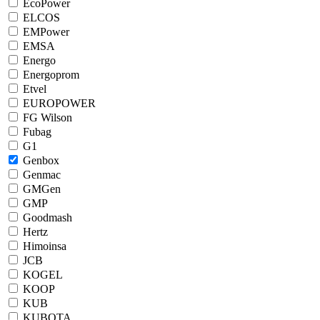
EcoPower
ELCOS
EMPower
EMSA
Energo
Energoprom
Etvel
EUROPOWER
FG Wilson
Fubag
G1
Genbox
Genmac
GMGen
GMP
Goodmash
Hertz
Himoinsa
JCB
KOGEL
KOOP
KUB
KUBOTA