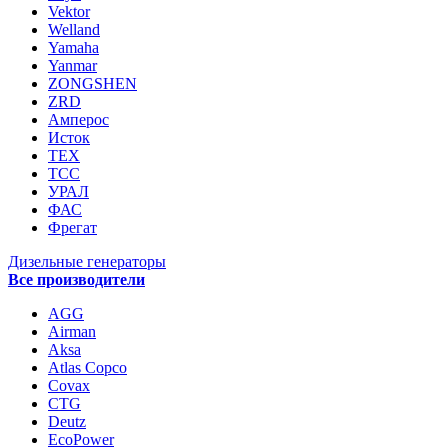
Vektor
Welland
Yamaha
Yanmar
ZONGSHEN
ZRD
Амперос
Исток
ТЕХ
ТСС
УРАЛ
ФАС
Фрегат
Дизельные генераторы
Все производители
AGG
Airman
Aksa
Atlas Copco
Covax
CTG
Deutz
EcoPower