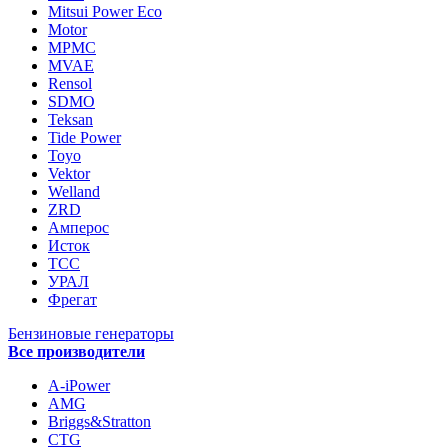
Mitsui Power Eco
Motor
MPMC
MVAE
Rensol
SDMO
Teksan
Tide Power
Toyo
Vektor
Welland
ZRD
Амперос
Исток
ТСС
УРАЛ
Фрегат
Бензиновые генераторы
Все производители
A-iPower
AMG
Briggs&Stratton
CTG