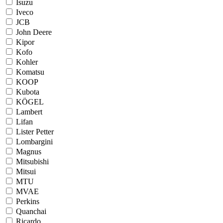
Isuzu
Iveco
JCB
John Deere
Kipor
Kofo
Kohler
Komatsu
KOOP
Kubota
KÖGEL
Lambert
Lifan
Lister Petter
Lombargini
Magnus
Mitsubishi
Mitsui
MTU
MVAE
Perkins
Quanchai
Ricardo