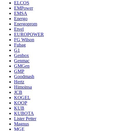
ELCOS
EMPower
EMSA
Energo
Energoprom
Etvel
EUROPOWER
FG Wilson
Fubag
G1
Genbox
Genmac
GMGen
GMP
Goodmash
Hertz
Himoinsa
JCB
KOGEL
KOOP
KUB
KUBOTA
Lister Petter
Magnus
MGE