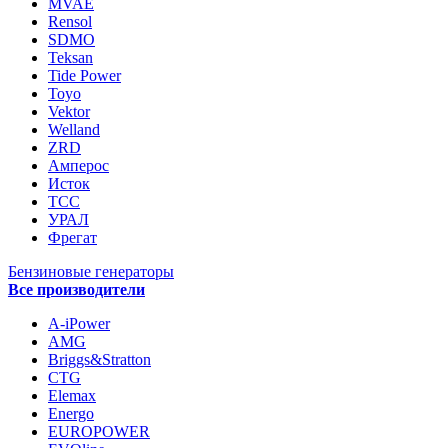
MVAE
Rensol
SDMO
Teksan
Tide Power
Toyo
Vektor
Welland
ZRD
Амперос
Исток
ТСС
УРАЛ
Фрегат
Бензиновые генераторы
Все производители
A-iPower
AMG
Briggs&Stratton
CTG
Elemax
Energo
EUROPOWER