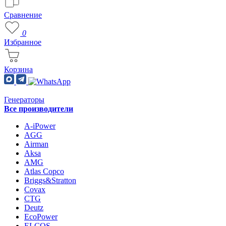
Сравнение
0
Избранное
Корзина
Генераторы
Все производители
A-iPower
AGG
Airman
Aksa
AMG
Atlas Copco
Briggs&Stratton
Covax
CTG
Deutz
EcoPower
ELCOS