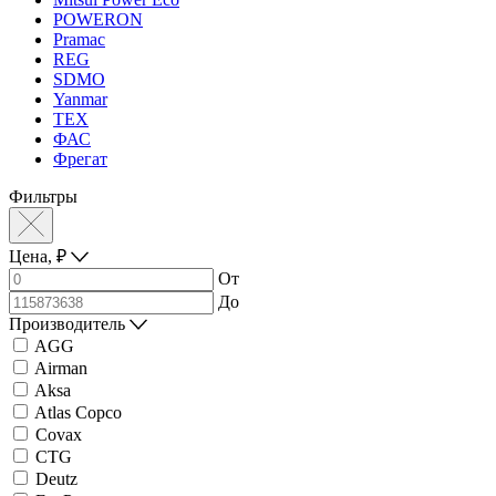
POWERON
Pramac
REG
SDMO
Yanmar
ТЕХ
ФАС
Фрегат
Фильтры
Цена,
₽
От
До
Производитель
AGG
Airman
Aksa
Atlas Copco
Covax
CTG
Deutz