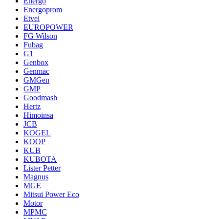
Energo
Energoprom
Etvel
EUROPOWER
FG Wilson
Fubag
G1
Genbox
Genmac
GMGen
GMP
Goodmash
Hertz
Himoinsa
JCB
KOGEL
KOOP
KUB
KUBOTA
Lister Petter
Magnus
MGE
Mitsui Power Eco
Motor
MPMC