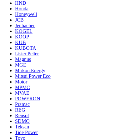
HND
Honda
Honeywell
JCB
Jenbacher
KOGEL
KOOP
KUB
KUBOTA
Lister Petter
Magnus
MGE
Mirkon Energy
Mitsui Power Eco
Motor
MPMC
MVAE
POWERON
Pramac
REG
Rensol
SDMO
Teksan
Tide Power
Toyo