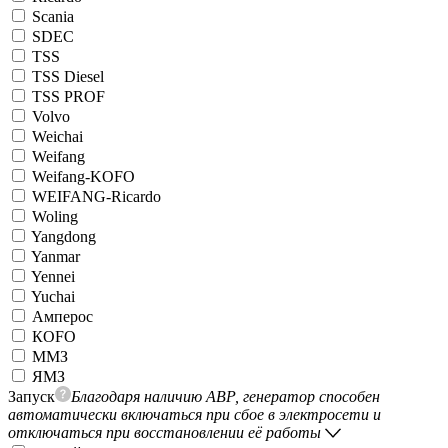
Scania
SDEC
TSS
TSS Diesel
TSS PROF
Volvo
Weichai
Weifang
Weifang-KOFO
WEIFANG-Ricardo
Woling
Yangdong
Yanmar
Yennei
Yuchai
Амперос
КОFO
ММЗ
ЯМЗ
Запуск
Благодаря наличию АВР, генератор способен
автоматически включаться при сбое в электросети и
отключаться при восстановлении её работы