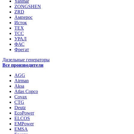
Yanmar
ZONGSHEN
ZRD
Амперос
Исток
ТЕХ
ТСС
УРАЛ
ФАС
Фрегат
Дизельные генераторы
Все производители
AGG
Airman
Aksa
Atlas Copco
Covax
CTG
Deutz
EcoPower
ELCOS
EMPower
EMSA