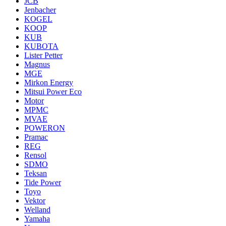
JCB
Jenbacher
KOGEL
KOOP
KUB
KUBOTA
Lister Petter
Magnus
MGE
Mirkon Energy
Mitsui Power Eco
Motor
MPMC
MVAE
POWERON
Pramac
REG
Rensol
SDMO
Teksan
Tide Power
Toyo
Vektor
Welland
Yamaha