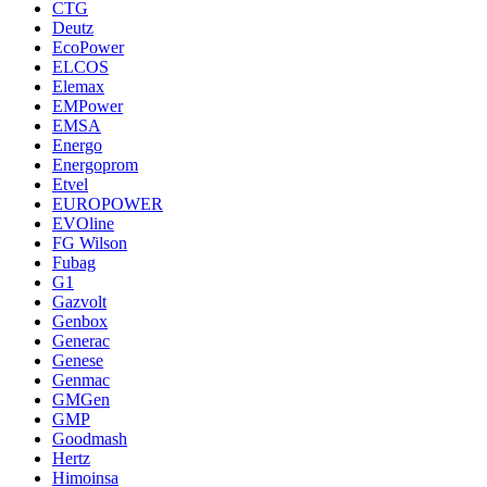
CTG
Deutz
EcoPower
ELCOS
Elemax
EMPower
EMSA
Energo
Energoprom
Etvel
EUROPOWER
EVOline
FG Wilson
Fubag
G1
Gazvolt
Genbox
Generac
Genese
Genmac
GMGen
GMP
Goodmash
Hertz
Himoinsa