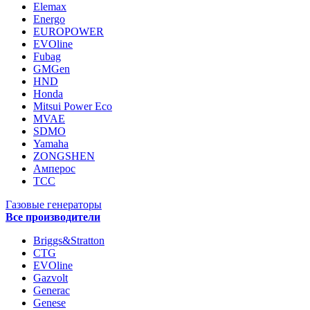
Elemax
Energo
EUROPOWER
EVOline
Fubag
GMGen
HND
Honda
Mitsui Power Eco
MVAE
SDMO
Yamaha
ZONGSHEN
Амперос
ТСС
Газовые генераторы
Все производители
Briggs&Stratton
CTG
EVOline
Gazvolt
Generac
Genese