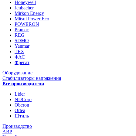
Honeywell
Jenbacher
Mirkon Energy
Mitsui Power Eco
POWERON
Pramac
REG
SDMO
Yanmar
ТЕХ
ФАС
Фрегат
Оборудование
Стабилизаторы напряжения
Все производители
Lider
NDCorp
Oberon
Ortea
Штиль
Производство
АВР