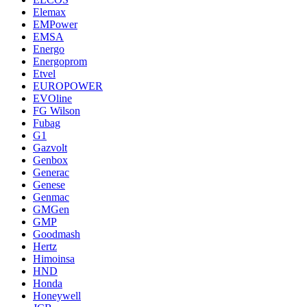
Elemax
EMPower
EMSA
Energo
Energoprom
Etvel
EUROPOWER
EVOline
FG Wilson
Fubag
G1
Gazvolt
Genbox
Generac
Genese
Genmac
GMGen
GMP
Goodmash
Hertz
Himoinsa
HND
Honda
Honeywell