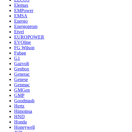
Elemax
EMPower
EMSA
Energo
Energoprom
Etvel
EUROPOWER
EVOline
FG Wilson
Fubag
G1
Gazvolt
Genbox
Generac
Genese
Genmac
GMGen
GMP
Goodmash
Hertz
Himoinsa
HND
Honda
Honeywell