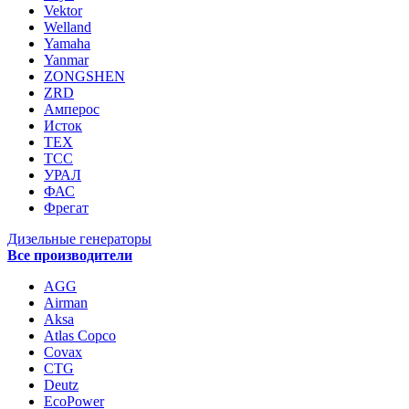
Vektor
Welland
Yamaha
Yanmar
ZONGSHEN
ZRD
Амперос
Исток
ТЕХ
ТСС
УРАЛ
ФАС
Фрегат
Дизельные генераторы
Все производители
AGG
Airman
Aksa
Atlas Copco
Covax
CTG
Deutz
EcoPower