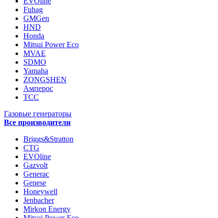
EVOline
Fubag
GMGen
HND
Honda
Mitsui Power Eco
MVAE
SDMO
Yamaha
ZONGSHEN
Амперос
ТСС
Газовые генераторы
Все производители
Briggs&Stratton
CTG
EVOline
Gazvolt
Generac
Genese
Honeywell
Jenbacher
Mirkon Energy
Mitsui Power Eco