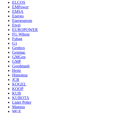
ELCOS
EMPower
EMSA
Energo
Energoprom
Etvel
EUROPOWER
FG Wilson
Fubag
G1
Genbox
Genmac
GMGen
GMP
Goodmash
Hertz
Himoinsa
JCB
KOGEL
KOOP
KUB
KUBOTA
Lister Petter
Magnus
MGE