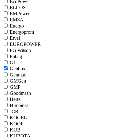
EcoPower
ELCOS
EMPower
EMSA
Energo
Energoprom
Etvel
EUROPOWER
FG Wilson
Fubag
G1
Genbox
Genmac
GMGen
GMP
Goodmash
Hertz
Himoinsa
JCB
KOGEL
KOOP
KUB
KUBOTA