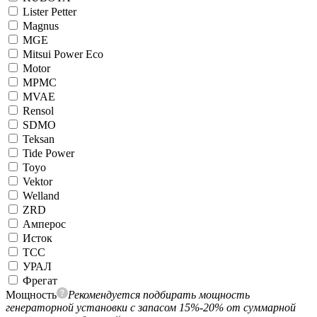
Lister Petter
Magnus
MGE
Mitsui Power Eco
Motor
MPMC
MVAE
Rensol
SDMO
Teksan
Tide Power
Toyo
Vektor
Welland
ZRD
Амперос
Исток
ТСС
УРАЛ
Фрегат
Мощность
Рекомендуется подбирать мощность
генераторной установки с запасом 15%-20% от суммарной