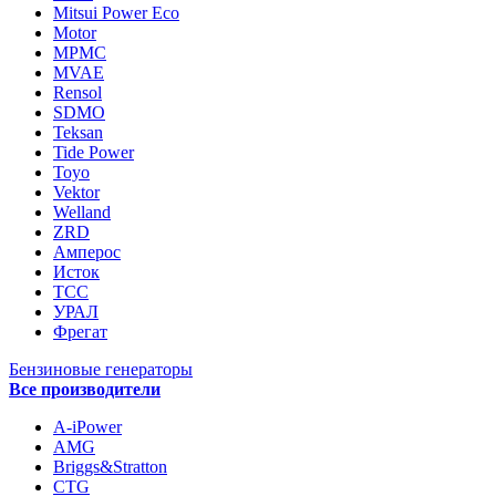
Mitsui Power Eco
Motor
MPMC
MVAE
Rensol
SDMO
Teksan
Tide Power
Toyo
Vektor
Welland
ZRD
Амперос
Исток
ТСС
УРАЛ
Фрегат
Бензиновые генераторы
Все производители
A-iPower
AMG
Briggs&Stratton
CTG