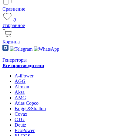
Сравнение
0
Избранное
Корзина
Генераторы
Все производители
A-iPower
AGG
Airman
Aksa
AMG
Atlas Copco
Briggs&Stratton
Covax
CTG
Deutz
EcoPower
ELCOS