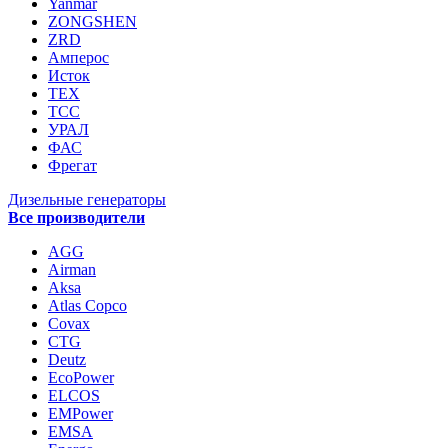
Yanmar
ZONGSHEN
ZRD
Амперос
Исток
ТЕХ
ТСС
УРАЛ
ФАС
Фрегат
Дизельные генераторы
Все производители
AGG
Airman
Aksa
Atlas Copco
Covax
CTG
Deutz
EcoPower
ELCOS
EMPower
EMSA