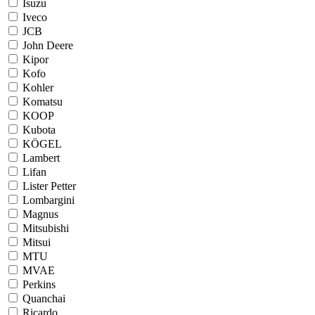
Isuzu
Iveco
JCB
John Deere
Kipor
Kofo
Kohler
Komatsu
KOOP
Kubota
KÖGEL
Lambert
Lifan
Lister Petter
Lombargini
Magnus
Mitsubishi
Mitsui
MTU
MVAE
Perkins
Quanchai
Ricardo