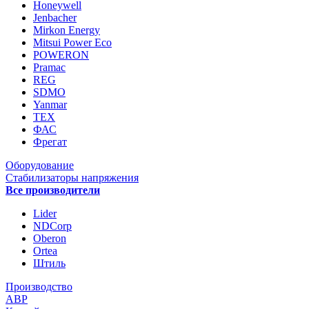
Honeywell
Jenbacher
Mirkon Energy
Mitsui Power Eco
POWERON
Pramac
REG
SDMO
Yanmar
ТЕХ
ФАС
Фрегат
Оборудование
Стабилизаторы напряжения
Все производители
Lider
NDCorp
Oberon
Ortea
Штиль
Производство
АВР