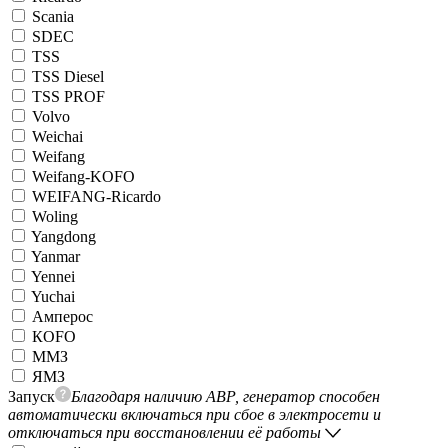
Scania
SDEC
TSS
TSS Diesel
TSS PROF
Volvo
Weichai
Weifang
Weifang-KOFO
WEIFANG-Ricardo
Woling
Yangdong
Yanmar
Yennei
Yuchai
Амперос
КОFO
ММЗ
ЯМЗ
Запуск
Благодаря наличию АВР, генератор способен
автоматически включаться при сбое в электросети и
отключаться при восстановлении её работы