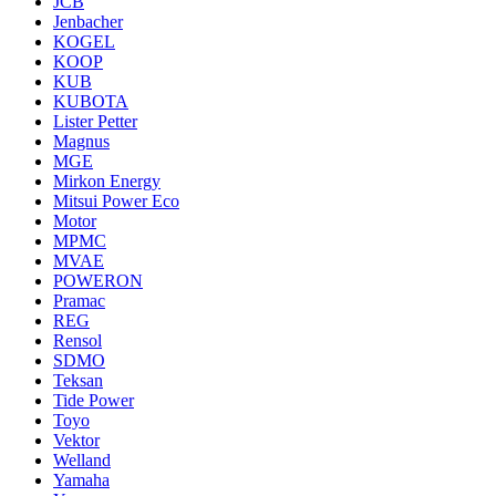
JCB
Jenbacher
KOGEL
KOOP
KUB
KUBOTA
Lister Petter
Magnus
MGE
Mirkon Energy
Mitsui Power Eco
Motor
MPMC
MVAE
POWERON
Pramac
REG
Rensol
SDMO
Teksan
Tide Power
Toyo
Vektor
Welland
Yamaha