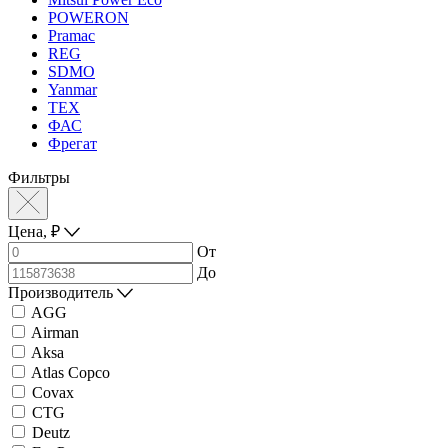
POWERON
Pramac
REG
SDMO
Yanmar
ТЕХ
ФАС
Фрегат
Фильтры
Цена,
₽
От
До
Производитель
AGG
Airman
Aksa
Atlas Copco
Covax
CTG
Deutz