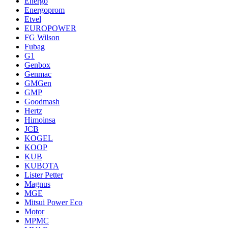
Energo
Energoprom
Etvel
EUROPOWER
FG Wilson
Fubag
G1
Genbox
Genmac
GMGen
GMP
Goodmash
Hertz
Himoinsa
JCB
KOGEL
KOOP
KUB
KUBOTA
Lister Petter
Magnus
MGE
Mitsui Power Eco
Motor
MPMC