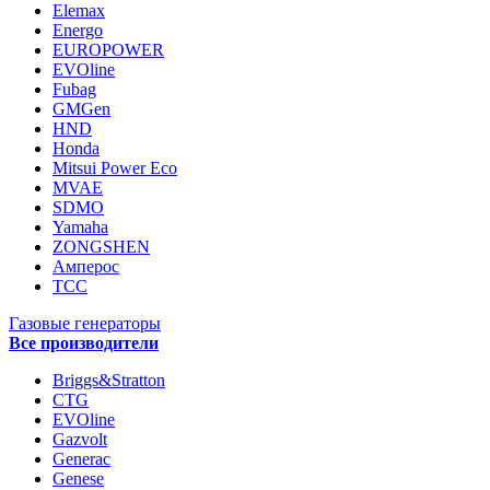
Elemax
Energo
EUROPOWER
EVOline
Fubag
GMGen
HND
Honda
Mitsui Power Eco
MVAE
SDMO
Yamaha
ZONGSHEN
Амперос
ТСС
Газовые генераторы
Все производители
Briggs&Stratton
CTG
EVOline
Gazvolt
Generac
Genese