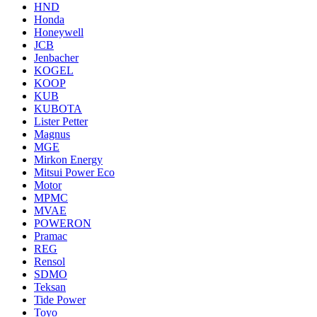
HND
Honda
Honeywell
JCB
Jenbacher
KOGEL
KOOP
KUB
KUBOTA
Lister Petter
Magnus
MGE
Mirkon Energy
Mitsui Power Eco
Motor
MPMC
MVAE
POWERON
Pramac
REG
Rensol
SDMO
Teksan
Tide Power
Toyo