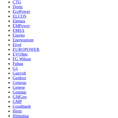
CTG
Deutz
EcoPower
ELCOS
Elemax
EMPower
EMSA
Energo
Energoprom
Etvel
EUROPOWER
EVOline
FG Wilson
Fubag
G1
Gazvolt
Genbox
Generac
Genese
Genmac
GMGen
GMP
Goodmash
Hertz
Himoinsa