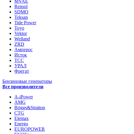
MVAE
Rensol
SDMO
Teksan
Tide Power
Toyo
Vektor
Welland
ZRD
Амперос
Исток
ТСС
УРАЛ
Фрегат
Бензиновые генераторы
Все производители
A-iPower
AMG
Briggs&Stratton
CTG
Elemax
Energo
EUROPOWER