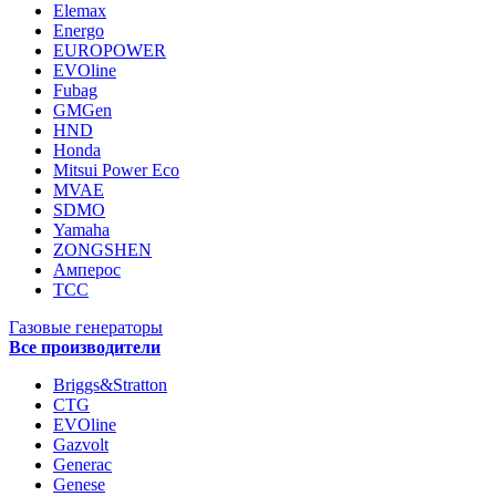
Elemax
Energo
EUROPOWER
EVOline
Fubag
GMGen
HND
Honda
Mitsui Power Eco
MVAE
SDMO
Yamaha
ZONGSHEN
Амперос
ТСС
Газовые генераторы
Все производители
Briggs&Stratton
CTG
EVOline
Gazvolt
Generac
Genese