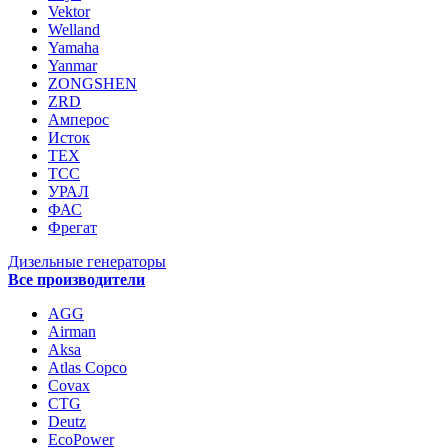
Vektor
Welland
Yamaha
Yanmar
ZONGSHEN
ZRD
Амперос
Исток
ТЕХ
ТСС
УРАЛ
ФАС
Фрегат
Дизельные генераторы
Все производители
AGG
Airman
Aksa
Atlas Copco
Covax
CTG
Deutz
EcoPower