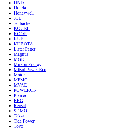
HND
Honda
Honeywell
JCB
Jenbacher
KOGEL
KOOP
KUB
KUBOTA
Lister Petter
Magnus
MGE
Mirkon Energy
Mitsui Power Eco
Motor
MPMC
MVAE
POWERON
Pramac
REG
Rensol
SDMO
Teksan
Tide Power
Toyo