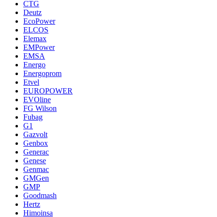
CTG
Deutz
EcoPower
ELCOS
Elemax
EMPower
EMSA
Energo
Energoprom
Etvel
EUROPOWER
EVOline
FG Wilson
Fubag
G1
Gazvolt
Genbox
Generac
Genese
Genmac
GMGen
GMP
Goodmash
Hertz
Himoinsa