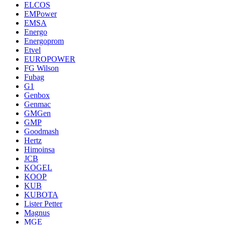
ELCOS
EMPower
EMSA
Energo
Energoprom
Etvel
EUROPOWER
FG Wilson
Fubag
G1
Genbox
Genmac
GMGen
GMP
Goodmash
Hertz
Himoinsa
JCB
KOGEL
KOOP
KUB
KUBOTA
Lister Petter
Magnus
MGE