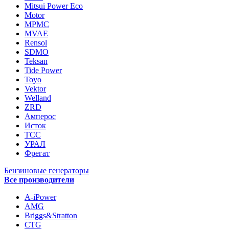
Mitsui Power Eco
Motor
MPMC
MVAE
Rensol
SDMO
Teksan
Tide Power
Toyo
Vektor
Welland
ZRD
Амперос
Исток
ТСС
УРАЛ
Фрегат
Бензиновые генераторы
Все производители
A-iPower
AMG
Briggs&Stratton
CTG