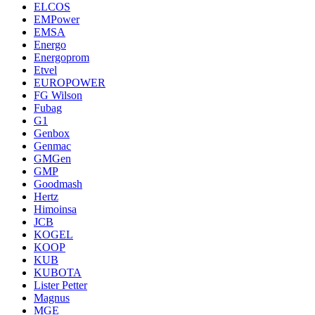
ELCOS
EMPower
EMSA
Energo
Energoprom
Etvel
EUROPOWER
FG Wilson
Fubag
G1
Genbox
Genmac
GMGen
GMP
Goodmash
Hertz
Himoinsa
JCB
KOGEL
KOOP
KUB
KUBOTA
Lister Petter
Magnus
MGE