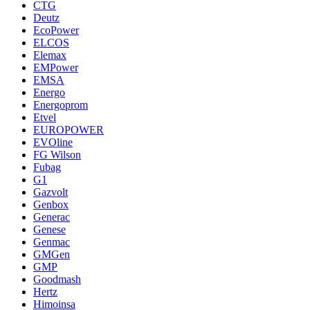
CTG
Deutz
EcoPower
ELCOS
Elemax
EMPower
EMSA
Energo
Energoprom
Etvel
EUROPOWER
EVOline
FG Wilson
Fubag
G1
Gazvolt
Genbox
Generac
Genese
Genmac
GMGen
GMP
Goodmash
Hertz
Himoinsa