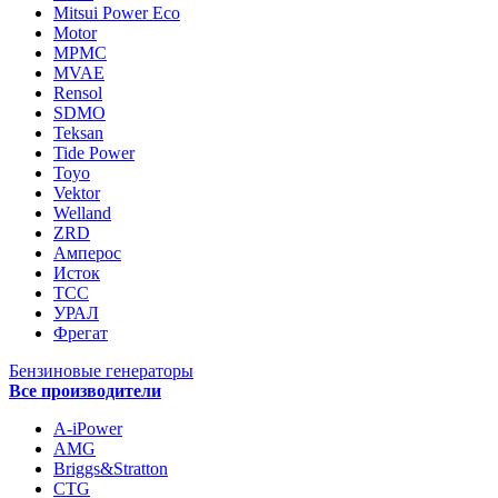
Mitsui Power Eco
Motor
MPMC
MVAE
Rensol
SDMO
Teksan
Tide Power
Toyo
Vektor
Welland
ZRD
Амперос
Исток
ТСС
УРАЛ
Фрегат
Бензиновые генераторы
Все производители
A-iPower
AMG
Briggs&Stratton
CTG