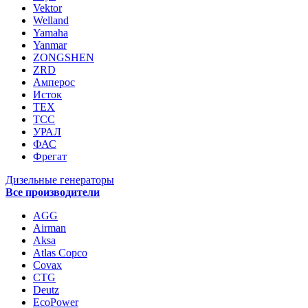
Vektor
Welland
Yamaha
Yanmar
ZONGSHEN
ZRD
Амперос
Исток
ТЕХ
ТСС
УРАЛ
ФАС
Фрегат
Дизельные генераторы
Все производители
AGG
Airman
Aksa
Atlas Copco
Covax
CTG
Deutz
EcoPower