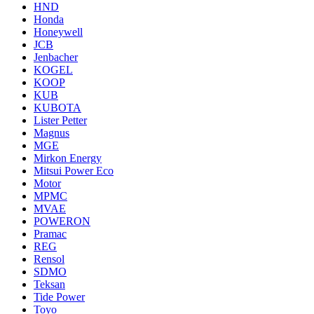
HND
Honda
Honeywell
JCB
Jenbacher
KOGEL
KOOP
KUB
KUBOTA
Lister Petter
Magnus
MGE
Mirkon Energy
Mitsui Power Eco
Motor
MPMC
MVAE
POWERON
Pramac
REG
Rensol
SDMO
Teksan
Tide Power
Toyo