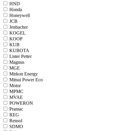
HND
Honda
Honeywell
JCB
Jenbacher
KOGEL
KOOP
KUB
KUBOTA
Lister Petter
Magnus
MGE
Mirkon Energy
Mitsui Power Eco
Motor
MPMC
MVAE
POWERON
Pramac
REG
Rensol
SDMO