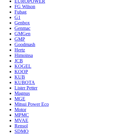
EUROPOWER
FG Wilson
Fubag
G1
Genbox
Genmac
GMGen
GMP
Goodmash
Hertz
Himoinsa
JCB
KOGEL
KOOP
KUB
KUBOTA
Lister Petter
Magnus
MGE
Mitsui Power Eco
Motor
MPMC
MVAE
Rensol
SDMO