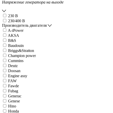
Напряжение генератора на выходе
230 В
230/400 В
Производитель двигателя
A-iPower
AKSA
B&S
Baudouin
Briggs&Stratton
Champion power
Cummins
Deutz
Doosan
Engine assy
FAW
Fawde
Fubag
Generac
Genese
Hino
Honda