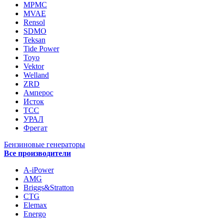
MPMC
MVAE
Rensol
SDMO
Teksan
Tide Power
Toyo
Vektor
Welland
ZRD
Амперос
Исток
ТСС
УРАЛ
Фрегат
Бензиновые генераторы
Все производители
A-iPower
AMG
Briggs&Stratton
CTG
Elemax
Energo