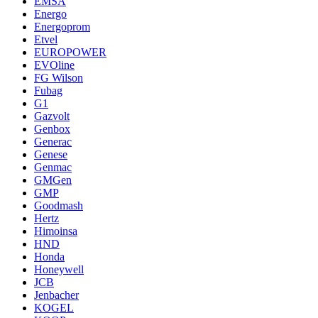
EMSA
Energo
Energoprom
Etvel
EUROPOWER
EVOline
FG Wilson
Fubag
G1
Gazvolt
Genbox
Generac
Genese
Genmac
GMGen
GMP
Goodmash
Hertz
Himoinsa
HND
Honda
Honeywell
JCB
Jenbacher
KOGEL