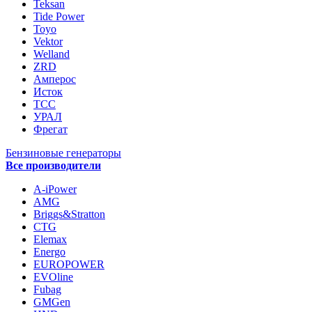
Teksan
Tide Power
Toyo
Vektor
Welland
ZRD
Амперос
Исток
ТСС
УРАЛ
Фрегат
Бензиновые генераторы
Все производители
A-iPower
AMG
Briggs&Stratton
CTG
Elemax
Energo
EUROPOWER
EVOline
Fubag
GMGen