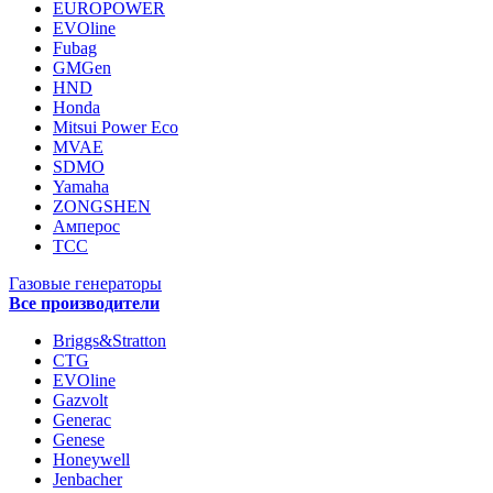
EUROPOWER
EVOline
Fubag
GMGen
HND
Honda
Mitsui Power Eco
MVAE
SDMO
Yamaha
ZONGSHEN
Амперос
ТСС
Газовые генераторы
Все производители
Briggs&Stratton
CTG
EVOline
Gazvolt
Generac
Genese
Honeywell
Jenbacher