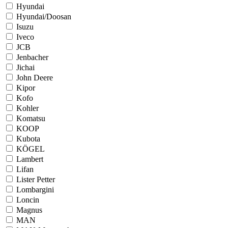
Hyundai
Hyundai/Doosan
Isuzu
Iveco
JCB
Jenbacher
Jichai
John Deere
Kipor
Kofo
Kohler
Komatsu
KOOP
Kubota
KÖGEL
Lambert
Lifan
Lister Petter
Lombargini
Loncin
Magnus
MAN