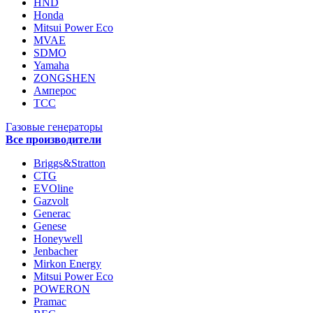
HND
Honda
Mitsui Power Eco
MVAE
SDMO
Yamaha
ZONGSHEN
Амперос
ТСС
Газовые генераторы
Все производители
Briggs&Stratton
CTG
EVOline
Gazvolt
Generac
Genese
Honeywell
Jenbacher
Mirkon Energy
Mitsui Power Eco
POWERON
Pramac