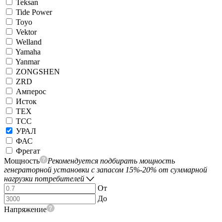
Teksan
Tide Power
Toyo
Vektor
Welland
Yamaha
Yanmar
ZONGSHEN
ZRD
Амперос
Исток
ТЕХ
ТСС
УРАЛ
ФАС
Фрегат
Мощность
Рекомендуется подбирать мощность
генераторной установки с запасом 15%-20% от суммарной
нагрузки потребителей
От
До
Напряжение