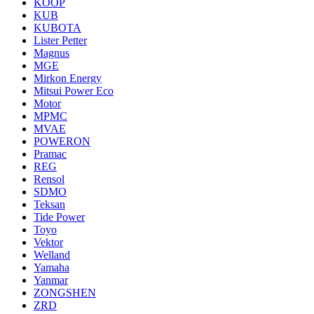
KOOP
KUB
KUBOTA
Lister Petter
Magnus
MGE
Mirkon Energy
Mitsui Power Eco
Motor
MPMC
MVAE
POWERON
Pramac
REG
Rensol
SDMO
Teksan
Tide Power
Toyo
Vektor
Welland
Yamaha
Yanmar
ZONGSHEN
ZRD