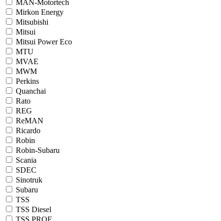
MAN-Motortech
Mirkon Energy
Mitsubishi
Mitsui
Mitsui Power Eco
MTU
MVAE
MWM
Perkins
Quanchai
Rato
REG
ReMAN
Ricardo
Robin
Robin-Subaru
Scania
SDEC
Sinotruk
Subaru
TSS
TSS Diesel
TSS PROF