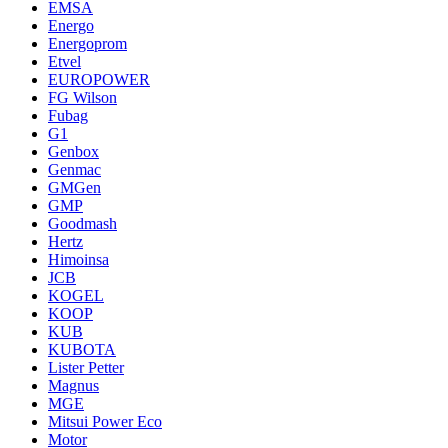
EMSA
Energo
Energoprom
Etvel
EUROPOWER
FG Wilson
Fubag
G1
Genbox
Genmac
GMGen
GMP
Goodmash
Hertz
Himoinsa
JCB
KOGEL
KOOP
KUB
KUBOTA
Lister Petter
Magnus
MGE
Mitsui Power Eco
Motor