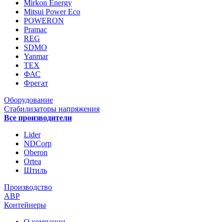
Mirkon Energy
Mitsui Power Eco
POWERON
Pramac
REG
SDMO
Yanmar
ТЕХ
ФАС
Фрегат
Оборудование
Стабилизаторы напряжения
Все производители
Lider
NDCorp
Oberon
Ortea
Штиль
Производство
АВР
Контейнеры
О компании