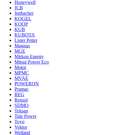
Honeywell
JCB
Jenbacher
KOGEL
KOOP
KUB
KUBOTA
Lister Petter
Magnus
MGE
Mirkon Energy
Mitsui Power Eco
Motor
MPMC
MVAE
POWERON
Pramac
REG
Rensol
SDMO
Teksan
Tide Power
Toyo
Vektor
Welland