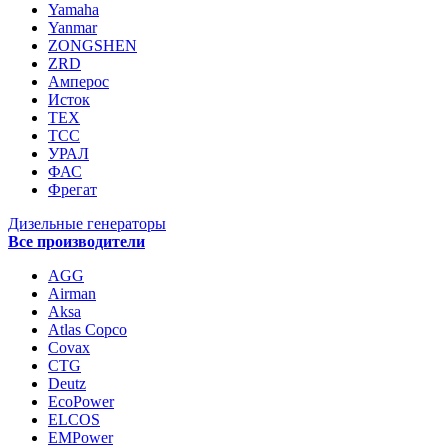
Yamaha
Yanmar
ZONGSHEN
ZRD
Амперос
Исток
ТЕХ
ТСС
УРАЛ
ФАС
Фрегат
Дизельные генераторы
Все производители
AGG
Airman
Aksa
Atlas Copco
Covax
CTG
Deutz
EcoPower
ELCOS
EMPower