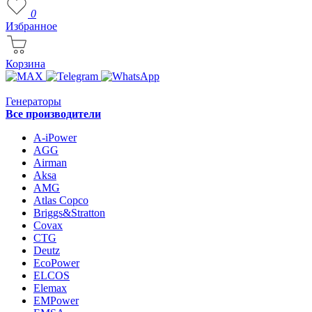
0
Избранное
Корзина
Генераторы
Все производители
A-iPower
AGG
Airman
Aksa
AMG
Atlas Copco
Briggs&Stratton
Covax
CTG
Deutz
EcoPower
ELCOS
Elemax
EMPower