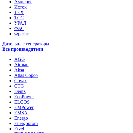
Амперос
Исток
ТЕХ
ТСС
УРАЛ
ФАС
Фрегат
Дизельные генераторы
Все производители
AGG
Airman
Aksa
Atlas Copco
Covax
CTG
Deutz
EcoPower
ELCOS
EMPower
EMSA
Energo
Energoprom
Etvel