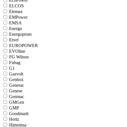
EcoPower
ELCOS
Elemax
EMPower
EMSA
Energo
Energoprom
Etvel
EUROPOWER
EVOline
FG Wilson
Fubag
G1
Gazvolt
Genbox
Generac
Genese
Genmac
GMGen
GMP
Goodmash
Hertz
Himoinsa