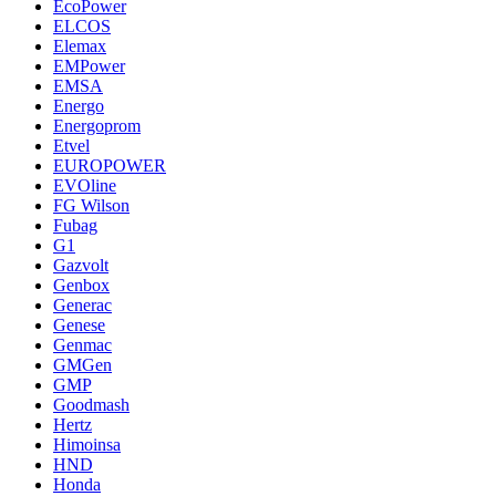
EcoPower
ELCOS
Elemax
EMPower
EMSA
Energo
Energoprom
Etvel
EUROPOWER
EVOline
FG Wilson
Fubag
G1
Gazvolt
Genbox
Generac
Genese
Genmac
GMGen
GMP
Goodmash
Hertz
Himoinsa
HND
Honda