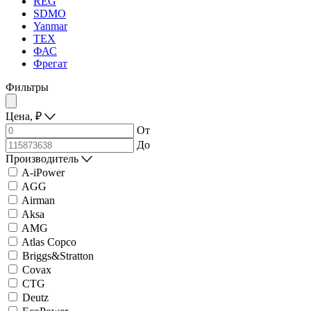
REG
SDMO
Yanmar
ТЕХ
ФАС
Фрегат
Фильтры
Цена,
₽
От
До
Производитель
A-iPower
AGG
Airman
Aksa
AMG
Atlas Copco
Briggs&Stratton
Covax
CTG
Deutz