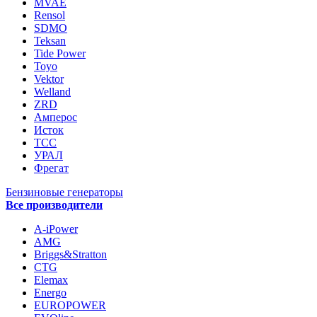
MVAE
Rensol
SDMO
Teksan
Tide Power
Toyo
Vektor
Welland
ZRD
Амперос
Исток
ТСС
УРАЛ
Фрегат
Бензиновые генераторы
Все производители
A-iPower
AMG
Briggs&Stratton
CTG
Elemax
Energo
EUROPOWER