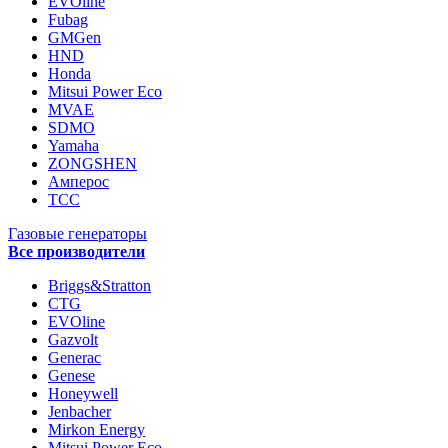
EVOline
Fubag
GMGen
HND
Honda
Mitsui Power Eco
MVAE
SDMO
Yamaha
ZONGSHEN
Амперос
ТСС
Газовые генераторы
Все производители
Briggs&Stratton
CTG
EVOline
Gazvolt
Generac
Genese
Honeywell
Jenbacher
Mirkon Energy
Mitsui Power Eco