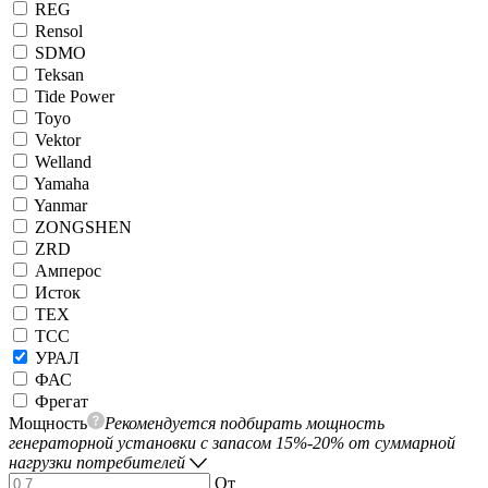
REG
Rensol
SDMO
Teksan
Tide Power
Toyo
Vektor
Welland
Yamaha
Yanmar
ZONGSHEN
ZRD
Амперос
Исток
ТЕХ
ТСС
УРАЛ
ФАС
Фрегат
Мощность
Рекомендуется подбирать мощность
генераторной установки с запасом 15%-20% от суммарной
нагрузки потребителей
От