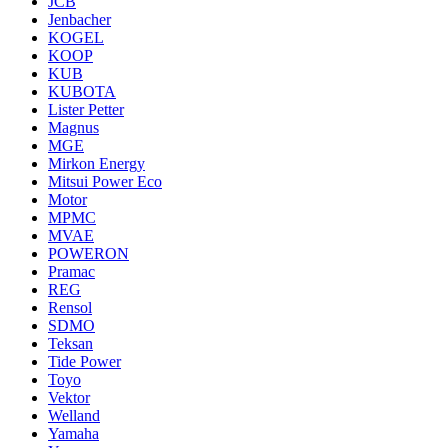
JCB
Jenbacher
KOGEL
KOOP
KUB
KUBOTA
Lister Petter
Magnus
MGE
Mirkon Energy
Mitsui Power Eco
Motor
MPMC
MVAE
POWERON
Pramac
REG
Rensol
SDMO
Teksan
Tide Power
Toyo
Vektor
Welland
Yamaha