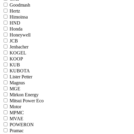
Goodmash
Hertz
Himoinsa
HND
Honda
Honeywell
JCB
Jenbacher
KOGEL
KOOP
KUB
KUBOTA
Lister Petter
Magnus
MGE
Mirkon Energy
Mitsui Power Eco
Motor
MPMC
MVAE
POWERON
Pramac