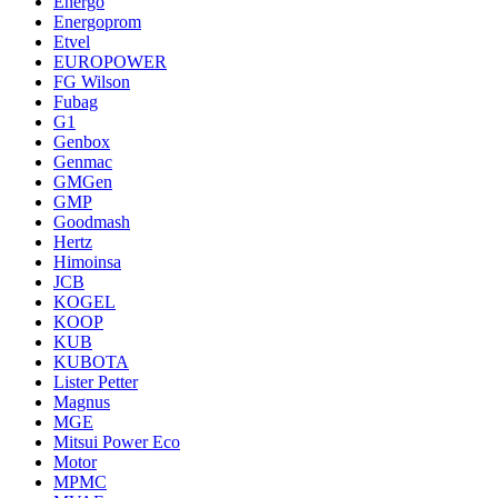
Energo
Energoprom
Etvel
EUROPOWER
FG Wilson
Fubag
G1
Genbox
Genmac
GMGen
GMP
Goodmash
Hertz
Himoinsa
JCB
KOGEL
KOOP
KUB
KUBOTA
Lister Petter
Magnus
MGE
Mitsui Power Eco
Motor
MPMC