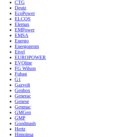
CTG
Deutz
EcoPower
ELCOS
Elemax
EMPower
EMSA
Energo
Energoprom
Etvel
EUROPOWER
EVOline
FG Wilson
Fubag
G1
Gazvolt
Genbox
Generac
Genese
Genmac
GMGen
GMP
Goodmash
Hertz
Himoinsa