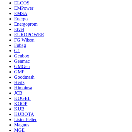
ELCOS
EMPower
EMSA
Energo
Energoprom
Etvel
EUROPOWER
FG Wilson
Fubag
G1
Genbox
Genmac
GMGen
GMP
Goodmash
Hertz
Himoinsa
JCB
KOGEL
KOOP
KUB
KUBOTA
Lister Petter
Magnus
MGE