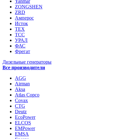
Yanmar
ZONGSHEN
ZRD
Амперос
Исток
ТЕХ
ТСС
УРАЛ
ФАС
Фрегат
Дизельные генераторы
Все производители
AGG
Airman
Aksa
Atlas Copco
Covax
CTG
Deutz
EcoPower
ELCOS
EMPower
EMSA