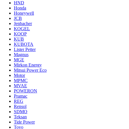
HND
Honda
Honeywell
JCB
Jenbacher
KOGEL
KOOP
KUB
KUBOTA
Lister Petter
Magnus
MGE
Mirkon Energy
Mitsui Power Eco
Motor
MPMC
MVAE
POWERON
Pramac
REG
Rensol
SDMO
Teksan
Tide Power
Toyo