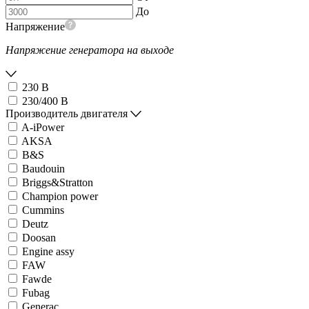
До
Напряжение
Напряжение генератора на выходе
230 В
230/400 В
Производитель двигателя
A-iPower
AKSA
B&S
Baudouin
Briggs&Stratton
Champion power
Cummins
Deutz
Doosan
Engine assy
FAW
Fawde
Fubag
Generac