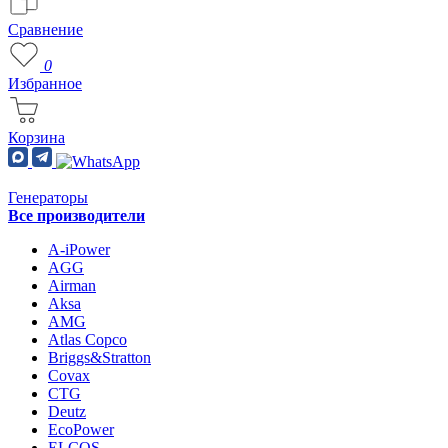
Сравнение
0
Избранное
Корзина
Генераторы
Все производители
A-iPower
AGG
Airman
Aksa
AMG
Atlas Copco
Briggs&Stratton
Covax
CTG
Deutz
EcoPower
ELCOS