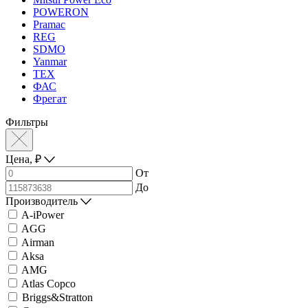
POWERON
Pramac
REG
SDMO
Yanmar
ТЕХ
ФАС
Фрегат
Фильтры
Цена,
₽
От
До
Производитель
A-iPower
AGG
Airman
Aksa
AMG
Atlas Copco
Briggs&Stratton