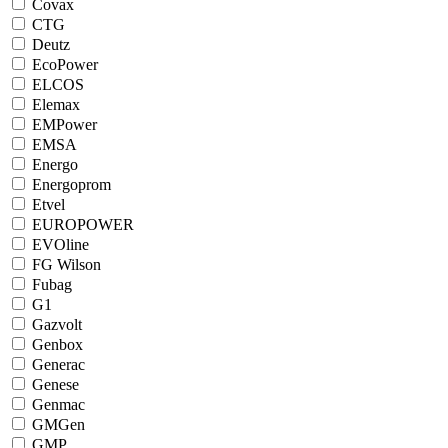
Covax
CTG
Deutz
EcoPower
ELCOS
Elemax
EMPower
EMSA
Energo
Energoprom
Etvel
EUROPOWER
EVOline
FG Wilson
Fubag
G1
Gazvolt
Genbox
Generac
Genese
Genmac
GMGen
GMP