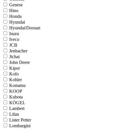
Genese
Hino
Honda
Hyundai
Hyundai/Doosan
Isuzu
Iveco
JCB
Jenbacher
Jichai
John Deere
Kipor
Kofo
Kohler
Komatsu
KOOP
Kubota
KÖGEL
Lambert
Lifan
Lister Petter
Lombargini