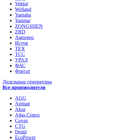
Vektor
Welland
Yamaha
Yanmar
ZONGSHEN
ZRD
Амперос
Исток
ТЕХ
ТСС
УРАЛ
ФАС
Фрегат
Дизельные генераторы
Все производители
AGG
Airman
Aksa
Atlas Copco
Covax
CTG
Deutz
EcoPower