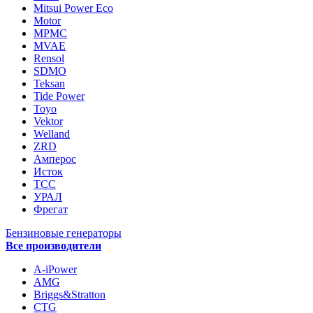
Mitsui Power Eco
Motor
MPMC
MVAE
Rensol
SDMO
Teksan
Tide Power
Toyo
Vektor
Welland
ZRD
Амперос
Исток
ТСС
УРАЛ
Фрегат
Бензиновые генераторы
Все производители
A-iPower
AMG
Briggs&Stratton
CTG