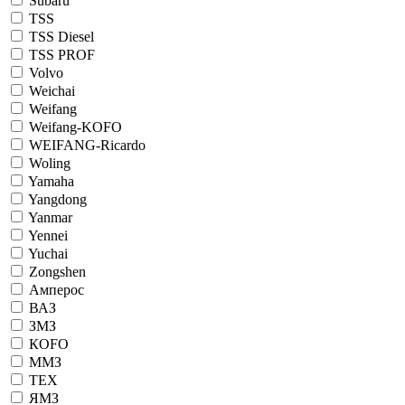
Subaru
TSS
TSS Diesel
TSS PROF
Volvo
Weichai
Weifang
Weifang-KOFO
WEIFANG-Ricardo
Woling
Yamaha
Yangdong
Yanmar
Yennei
Yuchai
Zongshen
Амперос
ВАЗ
ЗМЗ
КОFO
ММЗ
ТЕХ
ЯМЗ