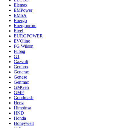
Elemax
EMPower
EMSA
Energo
Energoprom
Etvel
EUROPOWER
EVOline
FG Wilson
Fubag
G1
Gazvolt
Genbox
Generac
Genese
Genmac
GMGen
GMP
Goodmash
Hertz
Himoinsa
HND
Honda
Honeywell