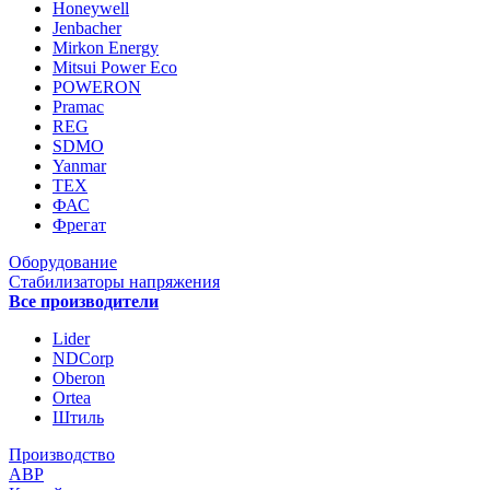
Honeywell
Jenbacher
Mirkon Energy
Mitsui Power Eco
POWERON
Pramac
REG
SDMO
Yanmar
ТЕХ
ФАС
Фрегат
Оборудование
Стабилизаторы напряжения
Все производители
Lider
NDCorp
Oberon
Ortea
Штиль
Производство
АВР