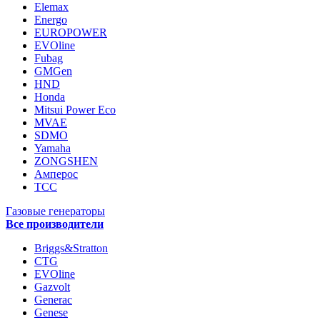
Elemax
Energo
EUROPOWER
EVOline
Fubag
GMGen
HND
Honda
Mitsui Power Eco
MVAE
SDMO
Yamaha
ZONGSHEN
Амперос
ТСС
Газовые генераторы
Все производители
Briggs&Stratton
CTG
EVOline
Gazvolt
Generac
Genese