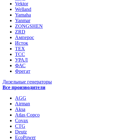
Vektor
Welland
Yamaha
Yanmar
ZONGSHEN
ZRD
Амперос
Исток
ТЕХ
ТСС
УРАЛ
ФАС
Фрегат
Дизельные генераторы
Все производители
AGG
Airman
Aksa
Atlas Copco
Covax
CTG
Deutz
EcoPower