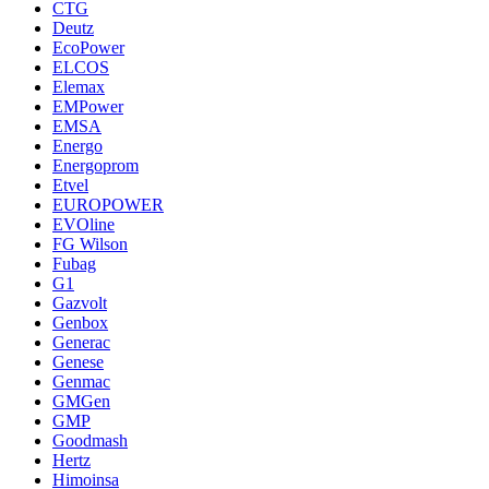
CTG
Deutz
EcoPower
ELCOS
Elemax
EMPower
EMSA
Energo
Energoprom
Etvel
EUROPOWER
EVOline
FG Wilson
Fubag
G1
Gazvolt
Genbox
Generac
Genese
Genmac
GMGen
GMP
Goodmash
Hertz
Himoinsa