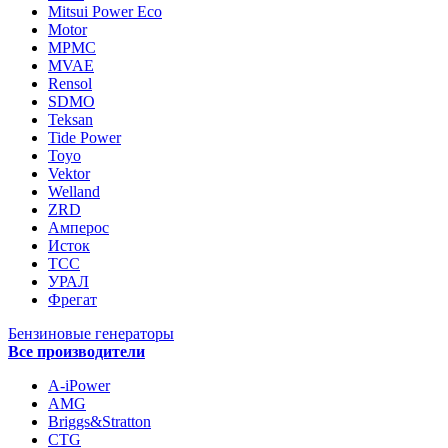
Mitsui Power Eco
Motor
MPMC
MVAE
Rensol
SDMO
Teksan
Tide Power
Toyo
Vektor
Welland
ZRD
Амперос
Исток
ТСС
УРАЛ
Фрегат
Бензиновые генераторы
Все производители
A-iPower
AMG
Briggs&Stratton
CTG