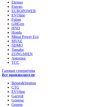
Elemax
Energo
EUROPOWER
EVOline
Fubag
GMGen
HND
Honda
Mitsui Power Eco
MVAE
SDMO
Yamaha
ZONGSHEN
Амперос
ТСС
Газовые генераторы
Все производители
Briggs&Stratton
CTG
EVOline
Gazvolt
Generac
Genese