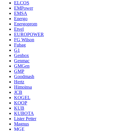
ELCOS
EMPower
EMSA
Energo
Energoprom
Etvel
EUROPOWER
FG Wilson
Fubag
G1
Genbox
Genmac
GMGen
GMP
Goodmash
Hertz
Himoinsa
JCB
KOGEL
KOOP
KUB
KUBOTA
Lister Petter
Magnus
MGE