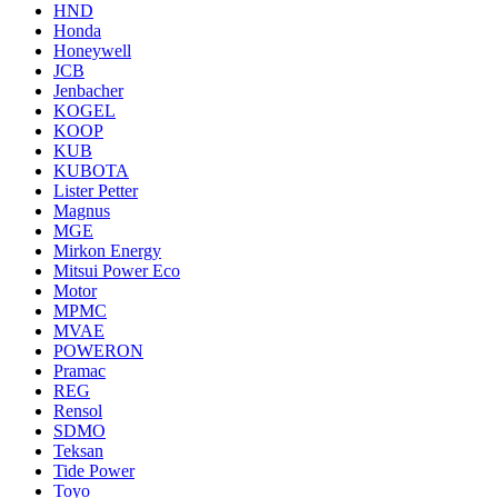
HND
Honda
Honeywell
JCB
Jenbacher
KOGEL
KOOP
KUB
KUBOTA
Lister Petter
Magnus
MGE
Mirkon Energy
Mitsui Power Eco
Motor
MPMC
MVAE
POWERON
Pramac
REG
Rensol
SDMO
Teksan
Tide Power
Toyo